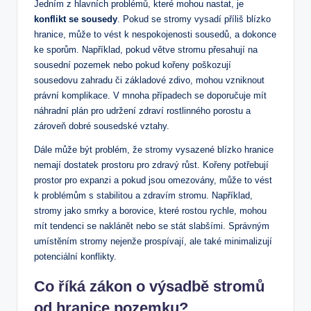
Jedním z hlavních problémů, které mohou nastat, je
konflikt se sousedy
. Pokud se stromy vysadí příliš blízko
hranice, může to vést k nespokojenosti sousedů, a dokonce
ke sporům. Například, pokud větve stromu přesahují na
sousední pozemek nebo pokud kořeny poškozují
sousedovu zahradu či základové zdivo, mohou vzniknout
právní komplikace. V mnoha případech se doporučuje mít
náhradní plán pro udržení zdraví rostlinného porostu a
zároveň dobré sousedské vztahy.
Dále může být problém, že stromy vysazené blízko hranice
nemají dostatek prostoru pro zdravý růst. Kořeny potřebují
prostor pro expanzi a pokud jsou omezovány, může to vést
k problémům s stabilitou a zdravím stromu. Například,
stromy jako smrky a borovice, které rostou rychle, mohou
mít tendenci se naklánět nebo se stát slabšími. Správným
umístěním stromy nejenže prospívají, ale také minimalizují
potenciální konflikty.
Co říká zákon o výsadbě stromů
od hranice pozemku?