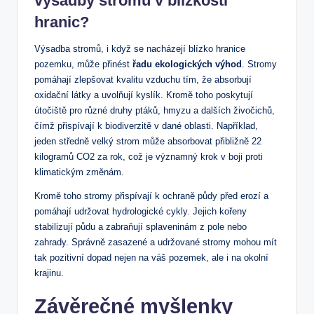
výsadby stromů v blízkosti
hranic?
Výsadba stromů, i když se nacházejí blízko hranice
pozemku, může přinést
řadu ekologických výhod
. Stromy
pomáhají zlepšovat kvalitu vzduchu tím, že absorbují
oxidační látky a uvolňují kyslík. Kromě toho poskytují
útočiště pro různé druhy ptáků, hmyzu a dalších živočichů,
čímž přispívají k biodiverzitě v dané oblasti. Například,
jeden středně velký strom může absorbovat přibližně 22
kilogramů CO2 za rok, což je významný krok v boji proti
klimatickým změnám.
Kromě toho stromy přispívají k ochraně půdy před erozí a
pomáhají udržovat hydrologické cykly. Jejich kořeny
stabilizují půdu a zabraňují splaveninám z pole nebo
zahrady. Správně zasazené a udržované stromy mohou mít
tak pozitivní dopad nejen na váš pozemek, ale i na okolní
krajinu.
Závěrečné myšlenky