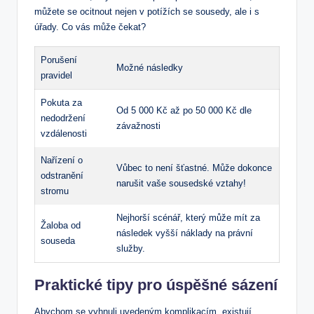
můžete se ocitnout nejen v potížích se sousedy, ale i s
úřady. Co vás může čekat?
Porušení
Možné následky
pravidel
Pokuta za
Od 5 000 Kč až po 50 000 Kč dle
nedodržení
závažnosti
vzdálenosti
Nařízení o
Vůbec to není šťastné. Může dokonce
odstranění
narušit vaše sousedské vztahy!
stromu
Nejhorší scénář, který může mít za
Žaloba od
následek vyšší náklady na právní
souseda
služby.
Praktické tipy pro úspěšné sázení
Abychom se vyhnuli uvedeným komplikacím, existují