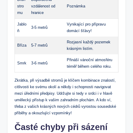
stro
vzdálenost od
Poznámka
mu
hranice
Jablo
Vynikající pro přípravu
3-5 metrů
ň
domácí šťávy!
Rozjasní každý pozemek
Bříza
5-7 metrů
krásným listím.
Přináší vánoční atmosféru
Smrk
3-6 metrů
téměř během celého roku.
Zkrátka, při výsadbě stromů je klíčem kombinace znalostí,
citlivosti ke svému okolí a někdy i schopnosti navigovat
mezi úředními předpisy. Udržujte si tedy v srdci i v hlavě
umělecký přístup k vašim zahradním plochám. A kdo ví,
třeba z vašich krásných nových cédrů vyrostou sousedské
příběhy a okouzlující vzpomínky!
Časté chyby při sázení