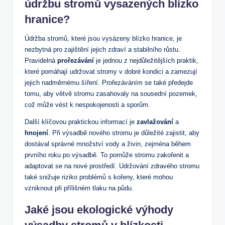
údržbu stromů vysazených blízko
hranice?
Údržba stromů, které jsou vysázeny blízko hranice, je
nezbytná pro zajištění jejich zdraví a stabilního růstu.
Pravidelná
prořezávání
je jednou z nejdůležitějších praktik,
které pomáhají udržovat stromy v dobré kondici a zamezují
jejich nadměrnému šíření. Prořezáváním se také předejde
tomu, aby větvě stromu zasahovaly na sousední pozemek,
což může vést k nespokojenosti a sporům.
Další klíčovou praktickou informací je
zavlažování
a
hnojení
. Při výsadbě nového stromu je důležité zajistit, aby
dostával správné množství vody a živin, zejména během
prvního roku po výsadbě. To pomůže stromu zakořenit a
adaptovat se na nové prostředí. Udržování zdravého stromu
také snižuje riziko problémů s kořeny, které mohou
vzniknout při přílišném tlaku na půdu.
Jaké jsou ekologické výhody