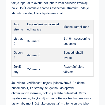
tak je lepší si to ověřit, než příště vaši sousedé zavolají
policii kvůli domněle špatně zasazeným stromům. Zde je
shrnutí pravidel, která byste měli znát:
Typ
Doporučená vzdálenost
Možné komplikace
stromu
od hranice
Listnat
Stínění sousedního
3-5 metrů
é
pozemku
Ovocn
Sousedi chtějí
4-6 metrů
é
ovoce
Jehličn
Roztrhání plotu
2-4 metry
any
větvemi
Jak vidíte, vzdálenosti nejsou jednosvětové. Je dobré
připomenout, že stromy se vyvinou do opravdu
ohromujících rozměrů, pokud jim dáte příležitost. Vždy
myslete na to, že „každý strom potřebuje trochu prostoru a
lásky, aby mohl růst jako superstar“ – a to nejen pro jeho