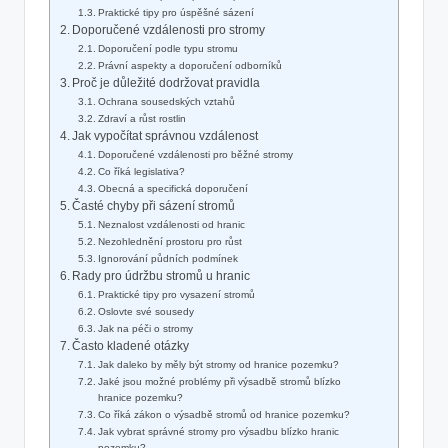
Praktické tipy pro úspěšné sázení
Doporučené vzdálenosti pro stromy
Doporučení podle typu stromu
Právní aspekty a doporučení odborníků
Proč je důležité dodržovat pravidla
Ochrana sousedských vztahů
Zdraví a růst rostlin
Jak vypočítat správnou vzdálenost
Doporučené vzdálenosti pro běžné stromy
Co říká legislativa?
Obecná a specifická doporučení
Časté chyby při sázení stromů
Neznalost vzdálenosti od hranic
Nezohlednění prostoru pro růst
Ignorování půdních podmínek
Rady pro údržbu stromů u hranic
Praktické tipy pro vysazení stromů
Oslovte své sousedy
Jak na péči o stromy
Často kladené otázky
Jak daleko by měly být stromy od hranice pozemku?
Jaké jsou možné problémy při výsadbě stromů blízko
hranice pozemku?
Co říká zákon o výsadbě stromů od hranice pozemku?
Jak vybrat správné stromy pro výsadbu blízko hranic
pozemku?