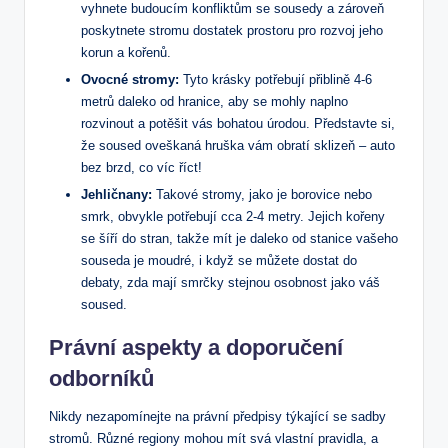
vyhnete budoucím konfliktům se sousedy a zároveň
poskytnete stromu dostatek prostoru pro rozvoj jeho
korun a kořenů.
Ovocné stromy:
Tyto krásky potřebují přiblině 4-6
metrů daleko od hranice, aby se mohly naplno
rozvinout a potěšit vás bohatou úrodou. Představte si,
že soused oveškaná hruška vám obratí sklizeň – auto
bez brzd, co víc říct!
Jehličnany:
Takové stromy, jako je borovice nebo
smrk, obvykle potřebují cca 2-4 metry. Jejich kořeny
se šíří do stran, takže mít je daleko od stanice vašeho
souseda je moudré, i když se můžete dostat do
debaty, zda mají smrčky stejnou osobnost jako váš
soused.
Právní aspekty a doporučení
odborníků
Nikdy nezapomínejte na právní předpisy týkající se sadby
stromů. Různé regiony mohou mít svá vlastní pravidla, a