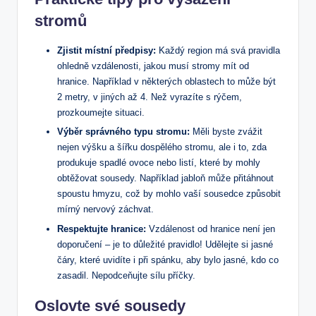
stromů
Zjistit místní předpisy:
Každý region má svá pravidla
ohledně vzdálenosti, jakou musí stromy mít od
hranice. Například v některých oblastech to může být
2 metry, v jiných až 4. Než vyrazíte s rýčem,
prozkoumejte situaci.
Výběr správného typu stromu:
Měli byste zvážit
nejen výšku a šířku dospělého stromu, ale i to, zda
produkuje spadlé ovoce nebo listí, které by mohly
obtěžovat sousedy. Například jabloň může přitáhnout
spoustu hmyzu, což by mohlo vaší sousedce způsobit
mírný nervový záchvat.
Respektujte hranice:
Vzdálenost od hranice není jen
doporučení – je to důležité pravidlo! Udělejte si jasné
čáry, které uvidíte i při spánku, aby bylo jasné, kdo co
zasadil. Nepodceňujte sílu příčky.
Oslovte své sousedy