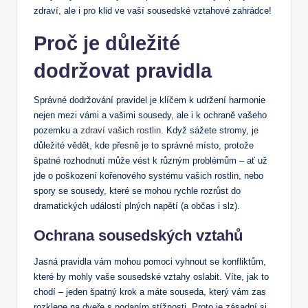
zdraví, ale i pro klid ve vaší sousedské vztahové zahrádce!
Proč je důležité
dodržovat pravidla
Správné dodržování pravidel je klíčem k udržení harmonie
nejen mezi vámi a vašimi sousedy, ale i k ochraně vašeho
pozemku a
zdraví vašich rostlin
. Když sážete stromy, je
důležité vědět, kde přesně je to správné místo, protože
špatné rozhodnutí může vést k různým problémům – ať už
jde o poškození kořenového systému vašich rostlin, nebo
spory se sousedy, které se mohou rychle rozrůst do
dramatických událostí plných napětí (a občas i slz).
Ochrana sousedských vztahů
Jasná pravidla vám mohou pomoci vyhnout se konfliktům,
které by mohly vaše sousedské vztahy oslabit. Víte, jak to
chodí – jeden špatný krok a máte souseda, který vám zas
rozklepe na dveře s podaním stížnosti. Proto je zásadní si