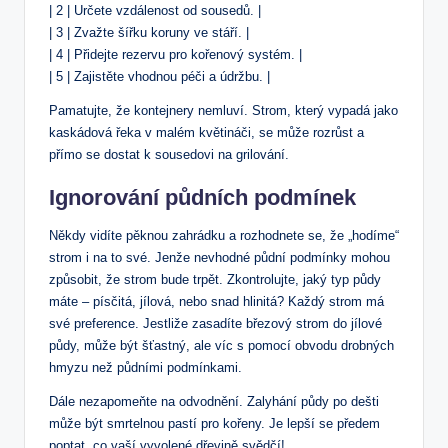
| 2 | Určete vzdálenost od sousedů. |
| 3 | Zvažte šířku koruny ve stáří. |
| 4 | Přidejte rezervu pro kořenový systém. |
| 5 | Zajistěte vhodnou péči a údržbu. |
Pamatujte, že kontejnery nemluví. Strom, který vypadá jako
kaskádová řeka v malém květináči, se může rozrůst a
přímo se dostat k sousedovi na grilování.
Ignorování půdních podmínek
Někdy vidíte pěknou zahrádku a rozhodnete se, že „hodíme“
strom i na to své. Jenže nevhodné půdní podmínky mohou
způsobit, že strom bude trpět. Zkontrolujte, jaký typ půdy
máte – písčitá, jílová, nebo snad hlinitá? Každý strom má
své preference. Jestliže zasadíte březový strom do jílové
půdy, může být šťastný, ale víc s pomocí obvodu drobných
hmyzu než půdními podmínkami.
Dále nezapomeňte na odvodnění. Zalyhání půdy po dešti
může být smrtelnou pastí pro kořeny. Je lepší se předem
poptat, co vaší vyvolené dřevině svědčí!