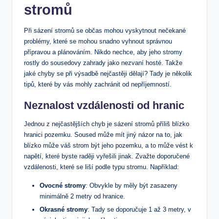
stromů
Při sázení stromů se občas mohou vyskytnout nečekané
problémy, které se mohou snadno vyhnout správnou
přípravou a plánováním. Nikdo nechce, aby jeho stromy
rostly do sousedovy zahrady jako nezvaní hosté. Takže
jaké chyby se při výsadbě nejčastěji dělají? Tady je několik
tipů, které by vás mohly zachránit od nepříjemností.
Neznalost vzdálenosti od hranic
Jednou z nejčastějších chyb je sázení stromů příliš blízko
hranici pozemku. Soused může mít jiný názor na to, jak
blízko může váš strom být jeho pozemku, a to může vést k
napětí, které byste raději vyřešili jinak. Zvažte doporučené
vzdálenosti, které se liší podle typu stromu. Například:
Ovocné stromy
: Obvykle by měly být zasazeny
minimálně 2 metry od hranice.
Okrasné stromy
: Tady se doporučuje 1 až 3 metry, v