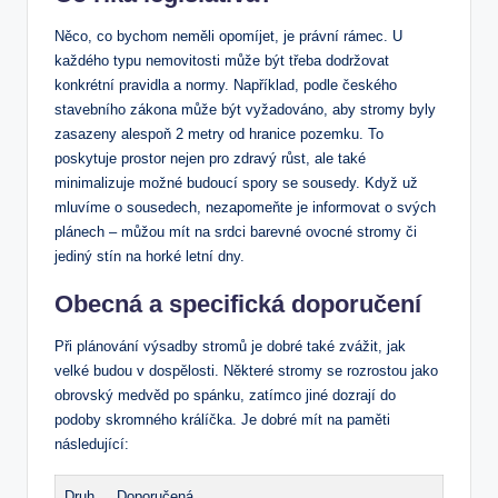
Něco, co bychom neměli opomíjet, je právní rámec. U
každého typu nemovitosti může být třeba dodržovat
konkrétní pravidla a normy. Například, podle českého
stavebního zákona může být vyžadováno, aby stromy byly
zasazeny alespoň 2 metry od hranice pozemku. To
poskytuje prostor nejen pro zdravý růst, ale také
minimalizuje možné budoucí spory se sousedy. Když už
mluvíme o sousedech, nezapomeňte je informovat o svých
plánech – můžou mít na srdci barevné ovocné stromy či
jediný stín na horké letní dny.
Obecná a specifická doporučení
Při plánování výsadby stromů je dobré také zvážit, jak
velké budou v dospělosti. Některé stromy se rozrostou jako
obrovský medvěd po spánku, zatímco jiné dozrají do
podoby skromného králíčka. Je dobré mít na paměti
následující:
Druh
Doporučená