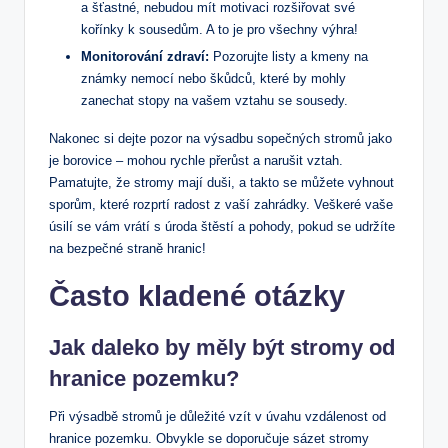
a šťastné, nebudou mít motivaci rozšiřovat své
kořínky k sousedům. A to je pro všechny výhra!
Monitorování zdraví:
Pozorujte listy a kmeny na
známky nemocí nebo škůdců, které by mohly
zanechat stopy na vašem vztahu se sousedy.
Nakonec si dejte pozor na výsadbu sopečných stromů jako
je borovice – mohou rychle přerůst a narušit vztah.
Pamatujte, že stromy mají duši, a takto se můžete vyhnout
sporům, které rozprtí radost z vaší zahrádky. Veškeré vaše
úsilí se vám vrátí s úroda štěstí a pohody, pokud se udržíte
na bezpečné straně hranic!
Často kladené otázky
Jak daleko by měly být stromy od
hranice pozemku?
Při výsadbě stromů je důležité vzít v úvahu vzdálenost od
hranice pozemku. Obvykle se doporučuje sázet stromy