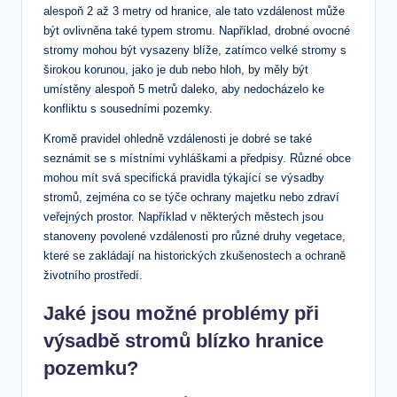
alespoň 2 až 3 metry od hranice, ale tato vzdálenost může
být ovlivněna také typem stromu. Například, drobné ovocné
stromy mohou být vysazeny blíže, zatímco velké stromy s
širokou korunou, jako je dub nebo hloh, by měly být
umístěny alespoň 5 metrů daleko, aby nedocházelo ke
konfliktu s sousedními pozemky.
Kromě pravidel ohledně vzdálenosti je dobré se také
seznámit se s místními vyhláškami a předpisy. Různé obce
mohou mít svá specifická pravidla týkající se výsadby
stromů, zejména co se týče ochrany majetku nebo zdraví
veřejných prostor. Například v některých městech jsou
stanoveny povolené vzdálenosti pro různé druhy vegetace,
které se zakládají na historických zkušenostech a ochraně
životního prostředí.
Jaké jsou možné problémy při
výsadbě stromů blízko hranice
pozemku?