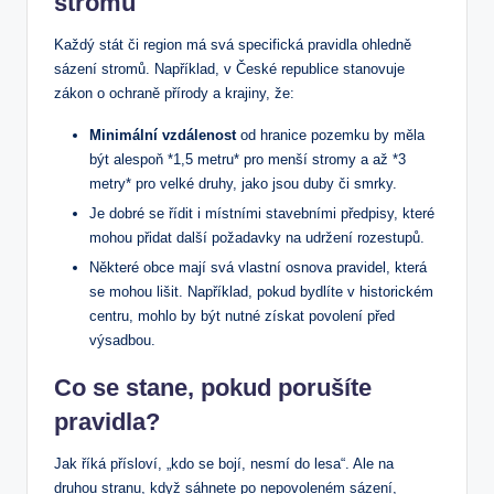
stromů
Každý stát či region má svá specifická pravidla ohledně
sázení stromů. Například, v České republice stanovuje
zákon o ochraně přírody a krajiny, že:
Minimální vzdálenost
od hranice pozemku by měla
být alespoň *1,5 metru* pro menší stromy a až *3
metry* pro velké druhy, jako jsou duby či smrky.
Je dobré se řídit i místními stavebními předpisy, které
mohou přidat další požadavky na udržení rozestupů.
Některé obce mají svá vlastní osnova pravidel, která
se mohou lišit. Například, pokud bydlíte v historickém
centru, mohlo by být nutné získat povolení před
výsadbou.
Co se stane, pokud porušíte
pravidla?
Jak říká přísloví, „kdo se bojí, nesmí do lesa“. Ale na
druhou stranu, když sáhnete po nepovoleném sázení,