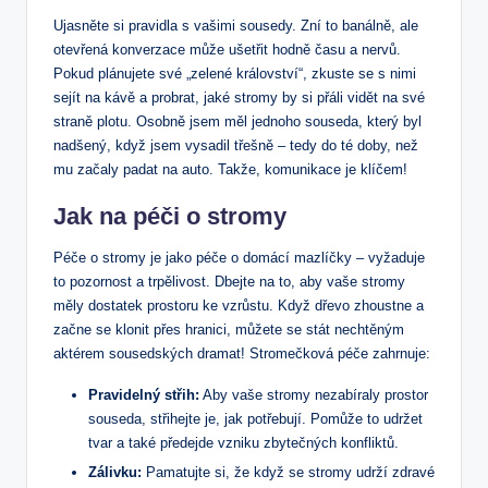
Ujasněte si pravidla s vašimi sousedy. Zní to banálně, ale
otevřená konverzace může ušetřit hodně času a nervů.
Pokud plánujete své „zelené království“, zkuste se s nimi
sejít na kávě a probrat, jaké stromy by si přáli vidět na své
straně plotu. Osobně jsem měl jednoho souseda, který byl
nadšený, když jsem vysadil třešně – tedy do té doby, než
mu začaly padat na auto. Takže, komunikace je klíčem!
Jak na péči o stromy
Péče o stromy je jako péče o domácí mazlíčky – vyžaduje
to pozornost a trpělivost. Dbejte na to, aby vaše stromy
měly dostatek prostoru ke vzrůstu. Když dřevo zhoustne a
začne se klonit přes hranici, můžete se stát nechtěným
aktérem sousedských dramat! Stromečková péče zahrnuje:
Pravidelný střih:
Aby vaše stromy nezabíraly prostor
souseda, střihejte je, jak potřebují. Pomůže to udržet
tvar a také předejde vzniku zbytečných konfliktů.
Zálivku:
Pamatujte si, že když se stromy udrží zdravé