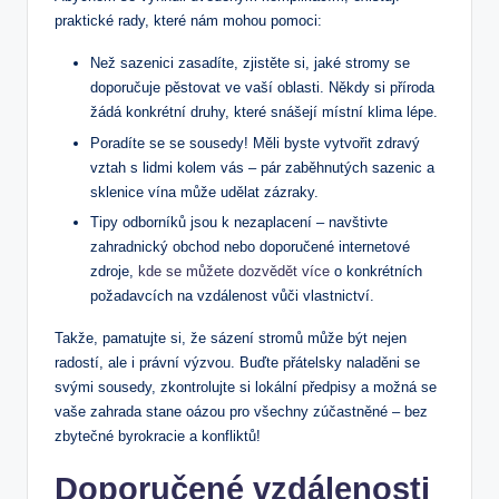
praktické rady, které nám mohou pomoci:
Než sazenici zasadíte, zjistěte si, jaké stromy se
doporučuje pěstovat ve vaší oblasti. Někdy si příroda
žádá konkrétní druhy, které snášejí místní klima lépe.
Poradíte se se sousedy! Měli byste vytvořit zdravý
vztah s lidmi kolem vás – pár zaběhnutých sazenic a
sklenice vína může udělat zázraky.
Tipy odborníků jsou k nezaplacení – navštivte
zahradnický obchod nebo doporučené internetové
zdroje,
kde se můžete dozvědět více
o konkrétních
požadavcích na vzdálenost vůči vlastnictví.
Takže, pamatujte si, že sázení stromů může být nejen
radostí, ale i právní výzvou. Buďte přátelsky naladěni se
svými sousedy, zkontrolujte si lokální předpisy a možná se
vaše zahrada stane oázou pro všechny zúčastněné – bez
zbytečné byrokracie a konfliktů!
Doporučené vzdálenosti