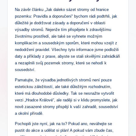
Na závěr článku „Jak daleko sázet stromy od hranice
pozemku: Pravidla a doporučení“ bychom rádi podtrhli, jak
důležité je dodržovat zásady a doporučení v oblasti
výsadby stromů. Nejenže tím přispějete k zdravějšímu
životnímu prostředí, ale také se vyhnete možným
komplikacím a sousedským sporům, které mohou vzejít z
nedodržení pravidel. Všechny tyto informace jsme podložili
daty a příklady z praxe, abyste se stali skvělými zahrádkáři
a nezaplnili svůj pozemek stromy, které se nehodí k
sousedství.
Pamatujte, že výsadba jednotlivých stromů není pouze
estetickou záležitostí, ale také důležitým rozhodnutím,
které má dlouhodobé důsledky. Tak se nesnažte vytvořit
verzi „Hradce Králové“, ale raději si v klidu promyslete, jak
nově zasazené stromy přispějí k vaší zahradě, sousedství
a okolní přírodě.
Pochopili jste nyní, jak na to? Pokud ano, neváhejte se
pustit do akce a udělat si plán! A pokud vám zbude čas,