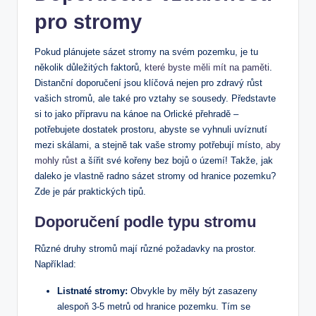
pro stromy
Pokud plánujete sázet stromy na svém pozemku, je tu
několik důležitých faktorů,
které byste měli mít na paměti
.
Distanční doporučení jsou klíčová nejen pro zdravý růst
vašich stromů, ale také pro vztahy se sousedy. Představte
si to jako přípravu na kánoe na Orlické přehradě –
potřebujete dostatek prostoru, abyste se vyhnuli uvíznutí
mezi skálami, a stejně tak vaše stromy potřebují místo,
aby
mohly růst
a šířit své kořeny bez bojů o území! Takže, jak
daleko je vlastně radno sázet stromy od hranice pozemku?
Zde je pár praktických tipů.
Doporučení podle typu stromu
Různé druhy stromů mají různé požadavky na prostor.
Například:
Listnaté stromy:
Obvykle by měly být zasazeny
alespoň 3-5 metrů od hranice pozemku. Tím se