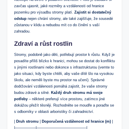
zavčas ujasnit, jaké rozměry a vzdálenosti od hranice
pozemku pro výsadbu stromy platí.
Zajistit si dostatečný
odstup
nejen chrání stromy, ale také zajišťuje, že sousedé
zůstanou v klidu a nebudou mít co do činění s vaší
zahradou.
Zdraví a růst rostlin
Stromy, podobně jako děti, potřebují prostor k růstu. Když je
posadíte příliš blízko k hranici, mohou se dostat do konfliktu
s jinými rostlinami nebo dokonce s infrastrukturou (vemte to
jako situaci, kdy byste chtěli, aby vaše dítě šlo na vysokou
školu, ale neměli byste mu prostor na učení). Správné
dodržování vzdálenosti pomáhá zajistit, že vaše stromy
budou zdravé a silné.
Každý druh stromu má svoje
potřeby
– některé preferují více prostoru, zatímco jiné
dokážou přežít těsněji. Rozhodněte se moudře a poraďte se
s odborníky v oblasti arboristiky či zahradnictví.
|
Druh stromu
|
Doporučená vzdálenost od hranice (m)
|
|—————–|—————————————-|