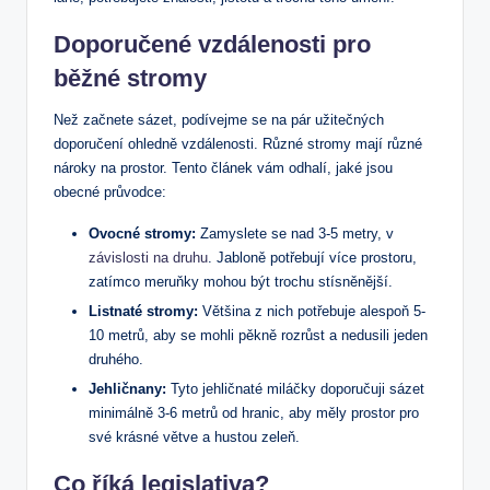
Doporučené vzdálenosti pro
běžné stromy
Než začnete sázet, podívejme se na pár užitečných
doporučení ohledně vzdálenosti. Různé stromy mají různé
nároky na prostor. Tento článek vám odhalí, jaké jsou
obecné průvodce:
Ovocné stromy:
Zamyslete se nad 3-5 metry, v
závislosti na druhu
. Jabloně potřebují více prostoru,
zatímco meruňky mohou být trochu stísněnější.
Listnaté stromy:
Většina z nich potřebuje alespoň 5-
10 metrů, aby se mohli pěkně rozrůst a nedusili jeden
druhého.
Jehličnany:
Tyto jehličnaté miláčky doporučuji sázet
minimálně 3-6 metrů od hranic, aby měly prostor pro
své krásné větve a hustou zeleň.
Co říká legislativa?