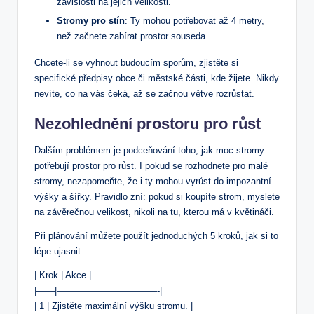
závislosti na jejich velikosti.
Stromy pro stín
: Ty mohou potřebovat až 4 metry,
než začnete zabírat prostor souseda.
Chcete-li se vyhnout budoucím sporům, zjistěte si
specifické předpisy obce či městské části, kde žijete. Nikdy
nevíte, co na vás čeká, až se začnou větve rozrůstat.
Nezohlednění prostoru pro růst
Dalším problémem je podceňování toho, jak moc stromy
potřebují prostor pro růst. I pokud se rozhodnete pro malé
stromy, nezapomeňte, že i ty mohou vyrůst do impozantní
výšky a šířky. Pravidlo zní: pokud si koupíte strom, myslete
na závěrečnou velikost, nikoli na tu, kterou má v květináči.
Při plánování můžete použít jednoduchých 5 kroků, jak si to
lépe ujasnit:
| Krok | Akce |
|——|———————————-|
| 1 | Zjistěte maximální výšku stromu. |