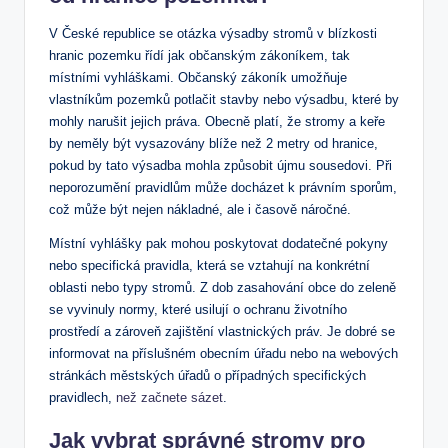
V České republice se otázka výsadby stromů v blízkosti
hranic pozemku řídí jak občanským zákoníkem, tak
místními vyhláškami. Občanský zákoník umožňuje
vlastníkům pozemků potlačit stavby nebo výsadbu, které by
mohly narušit jejich práva. Obecně platí, že stromy a keře
by neměly být vysazovány blíže než 2 metry od hranice,
pokud by tato výsadba mohla způsobit újmu sousedovi. Při
neporozumění pravidlům může docházet k právním sporům,
což může být nejen nákladné, ale i časově náročné.
Místní vyhlášky pak mohou poskytovat dodatečné pokyny
nebo specifická pravidla, která se vztahují na konkrétní
oblasti nebo typy stromů. Z dob zasahování obce do zeleně
se vyvinuly normy, které usilují o ochranu životního
prostředí a zároveň zajištění vlastnických práv. Je dobré se
informovat na příslušném obecním úřadu nebo na webových
stránkách městských úřadů o případných specifických
pravidlech,
než začnete sázet
.
Jak vybrat správné stromy pro