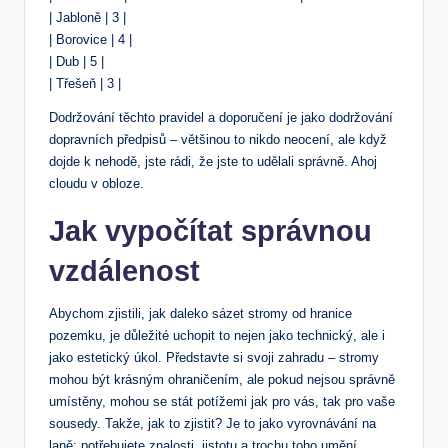
| Jabloně | 3 |
| Borovice | 4 |
| Dub | 5 |
| Třešeň | 3 |
Dodržování těchto pravidel a doporučení je jako dodržování
dopravních předpisů – většinou to nikdo neocení, ale když
dojde k nehodě, jste rádi, že jste to udělali správně. Ahoj
cloudu v obloze.
Jak vypočítat správnou
vzdálenost
Abychom zjistili, jak daleko sázet stromy od hranice
pozemku, je důležité uchopit to nejen jako technický, ale i
jako estetický úkol. Představte si svoji zahradu – stromy
mohou být krásným ohraničením, ale pokud nejsou správně
umístěny, mohou se stát potížemi jak pro vás, tak pro vaše
sousedy. Takže, jak to zjistit? Je to jako vyrovnávání na
laně; potřebujete znalosti, jistotu a trochu toho umění.