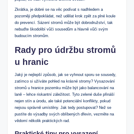
Zkrátka, je dobré se na věc podívat s nadhledem a
pozorněji předpokládat, než udělat krok zpět za plné koule
do prevencí. Sázení stromů může být dobrodružství, tak
nebuďte škodolibí vůči sousedům a hlavně vůči svým
budoucím stromům.
Rady pro údržbu stromů
u hranic
Jaký je nejlepší způsob, jak se vyhnout sporu se sousedy,
zatímco si užíváte pohled na krásné stromy? Vysazování
stromů u hranice pozemku může být jako balancování na
laně – lehce riskantní záležitost. Tyto zelené duše přináší
nejen stín a úrodu, ale také potenciální konflikty, pokud
nejsou správně umístěny. Jak tedy postupovat? Než se
pustíte do výsadby svých oblíbených dřevin, vezměte na
vědomí několik praktických rad.
Praktické tipy pro vysazení