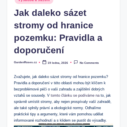
Výsadba a sázení
in
Jak daleko sázet
stromy od hranice
pozemku: Pravidla a
doporučení
GardenRoses.cz
19 ledna, 2026
No Comments
Posted
by
Zvažujete, jak daleko sázet stromy od hranice pozemku?
Pravidla a doporučení v této oblasti mohou být klíčem k
bezproblémové péči o vaši zahradu a zajištění dobrých
vztahů se sousedy. V
tomto článku se podíváme na
to, jak
správně umístit stromy, aby nejen prospívaly vaší zahradě,
ale také splnily právní a ekologické normy. Odhalíme
praktické tipy a argumenty, které vám pomohou udělat
informované rozhodnutí a s klidem se pustit do výsadby.