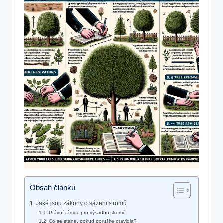
Obsah článku
Jaké jsou zákony o sázení stromů
Právní rámec pro výsadbu stromů
Co se stane, pokud porušíte pravidla?