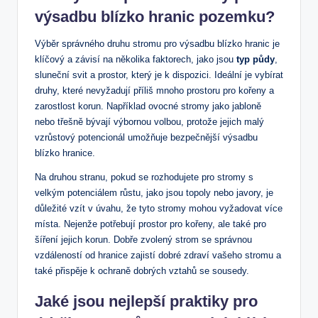
výsadbu blízko hranic pozemku?
Výběr správného druhu stromu pro výsadbu blízko hranic je
klíčový a závisí na několika faktorech, jako jsou
typ půdy
,
sluneční svit a prostor, který je k dispozici. Ideální je vybírat
druhy, které nevyžadují příliš mnoho prostoru pro kořeny a
zarostlost korun. Například ovocné stromy jako jabloně
nebo třešně bývají výbornou volbou, protože jejich malý
vzrůstový potencionál umožňuje bezpečnější výsadbu
blízko hranice.
Na druhou stranu, pokud se rozhodujete pro stromy s
velkým potenciálem růstu, jako jsou topoly nebo javory, je
důležité vzít v úvahu, že tyto stromy mohou vyžadovat více
místa. Nejenže potřebují prostor pro kořeny, ale také pro
šíření jejich korun. Dobře zvolený strom se správnou
vzdáleností od hranice zajistí dobré zdraví vašeho stromu a
také přispěje k ochraně dobrých vztahů se sousedy.
Jaké jsou nejlepší praktiky pro