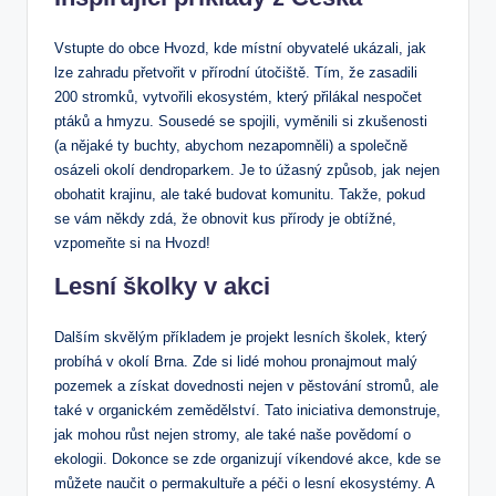
Vstupte do obce Hvozd, kde místní obyvatelé ukázali, jak
lze zahradu přetvořit v přírodní útočiště. Tím, že zasadili
200 stromků, vytvořili ekosystém, který přilákal nespočet
ptáků a hmyzu. Sousedé se spojili, vyměnili si zkušenosti
(a nějaké ty buchty, abychom nezapomněli) a společně
osázeli okolí dendroparkem. Je to úžasný způsob, jak nejen
obohatit krajinu, ale také budovat komunitu. Takže, pokud
se vám někdy zdá, že obnovit kus přírody je obtížné,
vzpomeňte si na Hvozd!
Lesní školky v akci
Dalším skvělým příkladem je projekt lesních školek, který
probíhá v okolí Brna. Zde si lidé mohou pronajmout malý
pozemek a získat dovednosti nejen v pěstování stromů, ale
také v organickém zemědělství. Tato iniciativa demonstruje,
jak mohou růst nejen stromy, ale také naše povědomí o
ekologii. Dokonce se zde organizují víkendové akce, kde se
můžete naučit o permakultuře a péči o lesní ekosystémy. A