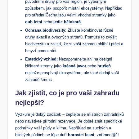
původními druhy pro váš region, je výborným
způsobem, jak podpořit místní ekosystémy. Například
pro střední Čechy jsou velmi vhodné stromky jako
dub letní
nebo
jedle bělokorá
.
Ochrana biodiverzity:
Zkuste kombinovat různé
druhy akacii a ovocných stromů. Pomůže to zvýšit
biodiverzitu a zajistí, že si vaši zahradu oblíbí i ptáci a
hmyzí pomocníci.
Estetický vzhled:
Nezapomínejte ani na design!
Některé stromy jako
krásná javor
nebo
hrušeň
nejenže prospívají ekosystému, ale také dodají vaší
zahradě šmrnc.
Jak zjistit, co je pro vaši zahradu
nejlepší?
Výzkum je dobrý začátek – zeptejte se místních zahradníků
nebo navštivte přírodní rezervace. Je dobré znát specifické
podmínky vaší půdy a klima. Například na suchých a
hlinitých půdách se lépe daří
borovici lesní
, zatímco湿ší