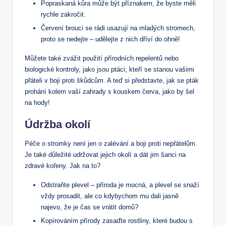
Popraskaná kůra může být příznakem, že byste měli
rychle zakročit.
Červení brouci se rádi usazují na mladých stromech,
proto se nedejte – udělejte z nich dříví do ohně!
Můžete také zvážit použití přírodních repelentů nebo
biologické kontroly, jako jsou ptáci, kteří se stanou vašimi
přáteli v boji proti škůdcům. A teď si představte, jak se pták
prohání kolem vaší zahrady s kouskem červa, jako by šel
na hody!
Údržba okolí
Péče o stromky není jen o zalévání a boji proti nepřátelům.
Je také důležité udržovat jejich okolí a dát jim šanci na
zdravé kořeny. Jak na to?
Odstraňte plevel – příroda je mocná, a plevel se snaží
vždy prosadit, ale co kdybychom mu dali jasně
najevo, že je čas se vrátit domů?
Kopírováním přírody zasaďte rostliny, které budou s