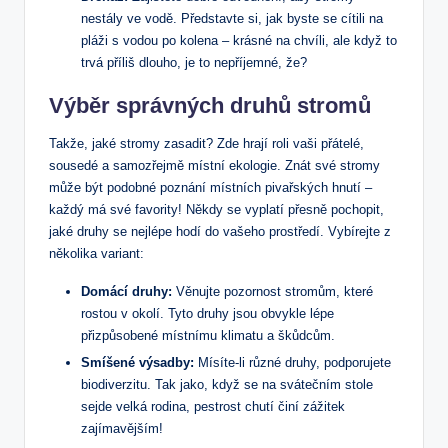
nestály ve vodě. Představte si, jak byste se cítili na
pláži s vodou po kolena – krásné na chvíli, ale když to
trvá příliš dlouho, je to nepříjemné, že?
Výběr správných druhů stromů
Takže, jaké stromy zasadit? Zde hrají roli vaši přátelé,
sousedé a samozřejmě místní ekologie. Znát své stromy
může být podobné poznání místních pivařských hnutí –
každý má své favority! Někdy se vyplatí přesně pochopit,
jaké druhy se nejlépe hodí do vašeho prostředí. Vybírejte z
několika variant:
Domácí druhy:
Věnujte pozornost stromům, které
rostou v okolí. Tyto druhy jsou obvykle lépe
přizpůsobené místnímu klimatu a škůdcům.
Smíšené výsadby:
Mísíte-li různé druhy, podporujete
biodiverzitu. Tak jako, když se na svátečním stole
sejde velká rodina, pestrost chutí činí zážitek
zajímavějším!