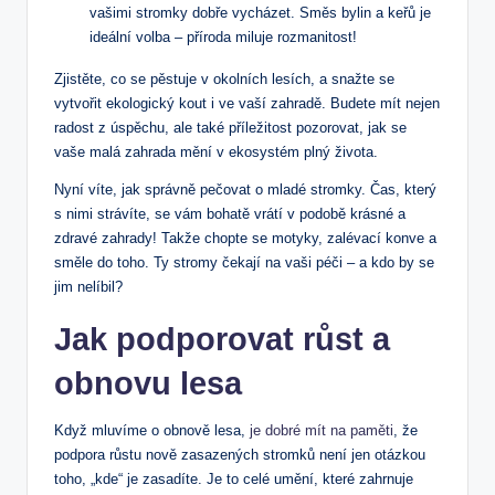
vašimi stromky dobře vycházet. Směs bylin a keřů je
ideální volba – příroda miluje rozmanitost!
Zjistěte, co se pěstuje v okolních lesích, a snažte se
vytvořit ekologický kout i ve vaší zahradě. Budete mít nejen
radost z úspěchu, ale také příležitost pozorovat, jak se
vaše malá zahrada mění v ekosystém plný života.
Nyní víte, jak správně pečovat o mladé stromky. Čas, který
s nimi strávíte, se vám bohatě vrátí v podobě krásné a
zdravé zahrady! Takže chopte se motyky, zalévací konve a
směle do toho. Ty stromy čekají na vaši péči – a kdo by se
jim nelíbil?
Jak podporovat růst a
obnovu lesa
Když mluvíme o obnově lesa,
je dobré mít na paměti
, že
podpora růstu nově zasazených stromků není jen otázkou
toho, „kde“ je zasadíte. Je to celé umění, které zahrnuje