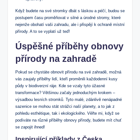
Když budete na své stromky dbát s láskou a péčí, budou se
postupem času proměňovat v silné a úrodné stromy, které
nejenže obohatí vaši zahradu, ale i přispějí k ochraně místní
přírody. A to se vyplatí už teď!
Úspěšné příběhy obnovy
přírody na zahradě
Pokud se chystáte obnovit přírodu na své zahradě, možná
vás zaujaly příběhy lidí, kteří proměnili každodenní kusy
půdy v biodiverzní ráje. Kde se vzaly tyto úžasné
transformace? Většinou začaly jednoduchým krokem –
výsadbou lesních stromků. Tyto malé, zdánlivě nenápadné
sazenice se mohou stát strážci naší planety, a to jak z
pohledu esthétique, tak i ekologického. Věřte mi, když se
podíváte na různé příběhy obnovy přírody, budete mít chuť
se zapojit ihned!
Inspirující příklady z Česka