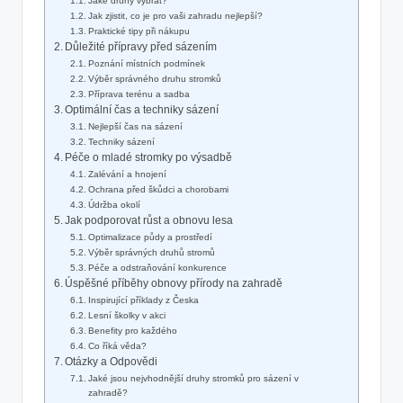
Jaké druhy vybrat?
Jak zjistit, co je pro vaši zahradu nejlepší?
Praktické tipy při nákupu
Důležité přípravy před sázením
Poznání místních podmínek
Výběr správného druhu stromků
Příprava terénu a sadba
Optimální čas a techniky sázení
Nejlepší čas na sázení
Techniky sázení
Péče o mladé stromky po výsadbě
Zalévání a hnojení
Ochrana před škůdci a chorobami
Údržba okolí
Jak podporovat růst a obnovu lesa
Optimalizace půdy a prostředí
Výběr správných druhů stromů
Péče a odstraňování konkurence
Úspěšné příběhy obnovy přírody na zahradě
Inspirující příklady z Česka
Lesní školky v akci
Benefity pro každého
Co říká věda?
Otázky a Odpovědi
Jaké jsou nejvhodnější druhy stromků pro sázení v
zahradě?