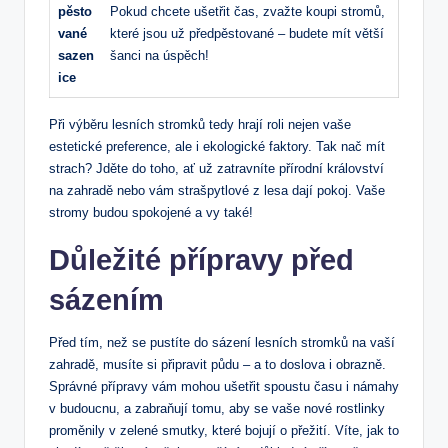
pěsto
Pokud chcete ušetřit čas, zvažte koupi stromů,
vané
které jsou už předpěstované – budete mít větší
sazen
šanci na úspěch!
ice
Při výběru lesních stromků tedy hrají roli nejen vaše
estetické preference, ale i ekologické faktory. Tak nač mít
strach? Jděte do toho, ať už zatravníte přírodní království
na zahradě nebo vám strašpytlové z lesa dají pokoj. Vaše
stromy budou spokojené a vy také!
Důležité přípravy před
sázením
Před tím, než se pustíte do sázení lesních stromků na vaší
zahradě, musíte si připravit půdu – a to doslova i obrazně.
Správné přípravy vám mohou ušetřit spoustu času i námahy
v budoucnu, a zabraňují tomu, aby se vaše nové rostlinky
proměnily v zelené smutky, které bojují o přežití. Víte, jak to