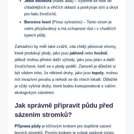
Jedle bělokorá
(Abies alba) – Výborně se hodí do
chladnějších a vlhčích oblastí a poskytuje stín a úkryt
pro řadu živočichů.
Borovice lesní
(Pinus sylvestris) – Tento strom je
velmi přizpůsobivý a má schopnost růst i v chudších
typech půdy.
Zahradníci by měli také zvážit, zda chtějí pěstovat stromy,
které produkují plody, jako jsou
jabloně
nebo
hrušně
,
jelikož mohou přinést další výhody, jako jsou ptáci a další
živočichové, kteří se o plody podělí. Zároveň je důležité si
být vědom toho, že některé druhy, jako jsou
topoly
, mohou
mít invazivní povahu a nehodí se do všech lokalit. Důležité
je vždy vybírat druhy, které budou korespondovat s vaším
ekologickým záměrem.
Jak správně připravit půdu před
sázením stromků?
Příprava půdy
je klíčovým krokem pro úspěšné sázení
lesních stromků. Prvním krokem je vybrat správné místo,