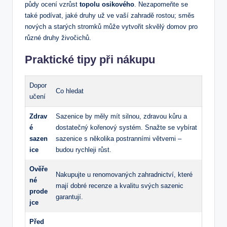
půdy ocení vzrůst
topolu osikového
. Nezapomeňte se
také podívat, jaké druhy už ve vaší zahradě rostou; směs
nových a starých stromků může vytvořit skvělý domov pro
různé druhy živočichů.
Praktické tipy při nákupu
Dopor
Co hledat
učení
Zdrav
Sazenice by měly mít silnou, zdravou kůru a
é
dostatečný kořenový systém. Snažte se vybírat
sazen
sazenice s několika postranními větvemi –
ice
budou rychleji růst.
Ověře
Nakupujte u renomovaných zahradnictví, které
né
mají dobré recenze a kvalitu svých sazenic
prode
garantují.
jce
Před