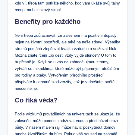
kdo ví, třeba tam potkáte někoho, kdo vám ukáže svůj tajný
recept na bezinkový sirup!
Benefity pro každého
Není třeba zdůrazňovat, že zalesnění má pozitivní dopady
nejen na životní prostředí, ale také na naše zdraví. Výsadba
stromů pomáhá zlepšovat kvalitu vzduchu a snižovat hluk.
Možná znáte rčení „po dešti vždy vyjde slunce“? O tom to
tu přesně je. Když se u vás na zahradě ujmou stromy,
vytváří se mikroklima, které může být příjemným útočištěm
pro rodiny a ptáky. Vytvořením přírodního prostředí
přispíváte k ochraně biodiverzity, což je v dnešním světě
neocenitelné.
Co říká věda?
Podle výzkumů prováděných na univerzitách se ukazuje, že
zalesnění může pomoci zadržovat vodu a předcházet erozi
půdy. V našem malém ráji může navíc poskytnout domov
mnoha živočišným druhům. Pokud váš soused na zahradě