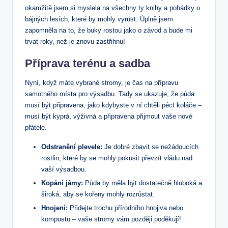
okamžitě jsem si myslela na všechny ty knihy a pohádky o
bájných lesích, které by mohly vyrůst. Úplně jsem
zapomněla na to, že buky rostou jako o závod a bude mi
trvat roky, než je znovu zastřihnu!
Příprava terénu a sadba
Nyní, když máte vybrané stromy, je čas na přípravu
samotného místa pro výsadbu. Tady se ukazuje, že půda
musí být připravena, jako kdybyste v ní chtěli péct koláče –
musí být kyprá, výživná a připravena přijmout vaše nové
přátele.
Odstranění plevele:
Je dobré zbavit se nežádoucích
rostlin, které by se mohly pokusit převzít vládu nad
vaší výsadbou.
Kopání jámy:
Půda by měla být dostatečně hluboká a
široká, aby se kořeny mohly rozrůstat.
Hnojení:
Přidejte trochu přírodního hnojiva nebo
kompostu – vaše stromy vám později poděkují!