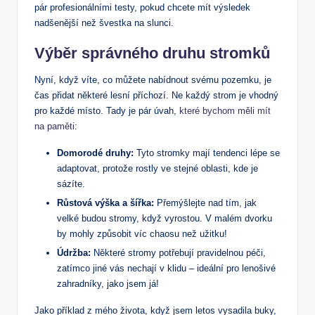
pár profesionálními testy, pokud chcete mít výsledek
nadšenější než švestka na slunci.
Výběr správného druhu stromků
Nyní, když víte, co můžete nabídnout svému pozemku, je
čas přidat některé lesní příchozí. Ne každý strom je vhodný
pro každé místo. Tady je pár úvah,
které bychom měli mít
na paměti
:
Domorodé druhy:
Tyto stromky mají tendenci lépe se
adaptovat, protože rostly ve stejné oblasti, kde je
sázíte.
Růstová výška a šířka:
Přemýšlejte nad tím, jak
velké budou stromy, když vyrostou. V malém dvorku
by mohly způsobit víc chaosu než užitku!
Údržba:
Některé stromy potřebují pravidelnou péči,
zatímco jiné vás nechají v klidu – ideální pro lenošivé
zahradníky, jako jsem já!
Jako příklad z mého života, když jsem letos vysadila buky,