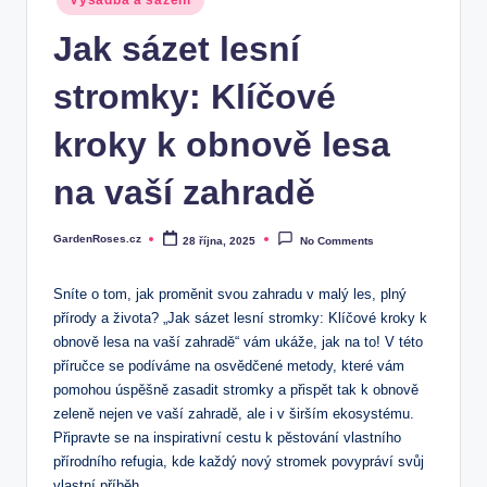
Výsadba a sázení
in
Jak sázet lesní
stromky: Klíčové
kroky k obnově lesa
na vaší zahradě
GardenRoses.cz
28 října, 2025
No Comments
Posted
by
Sníte o tom, jak proměnit svou zahradu v malý les, plný
přírody a života? „Jak sázet lesní stromky: Klíčové kroky k
obnově lesa na vaší zahradě“ vám ukáže, jak na to! V této
příručce se podíváme na osvědčené metody, které vám
pomohou úspěšně zasadit stromky a přispět tak k obnově
zeleně nejen ve vaší zahradě, ale i v širším ekosystému.
Připravte se na inspirativní cestu k pěstování vlastního
přírodního refugia, kde každý nový stromek povypráví svůj
vlastní příběh.