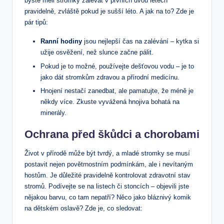
byste měli stromky zalévat v prvních dvou letech
pravidelně, zvláště pokud je sušší léto. A jak na to? Zde je
pár tipů:
Ranní hodiny
jsou nejlepší čas na zalévání – kytka si
užije osvěžení, než slunce začne pálit.
Pokud je to možné, používejte dešťovou vodu – je to
jako dát stromkům zdravou a přírodní medicínu.
Hnojení nestačí zanedbat, ale pamatujte, že méně je
někdy více. Zkuste vyvážená hnojiva bohatá na
minerály.
Ochrana před škůdci a chorobami
Život v přírodě může být tvrdý, a mladé stromky se musí
postavit nejen povětrnostním podmínkám, ale i nevítaným
hostům. Je důležité pravidelně kontrolovat zdravotní stav
stromů. Podívejte se na listech či stoncích – objevili jste
nějakou barvu, co tam nepatří? Něco jako bláznivý komik
na dětském oslavě? Zde je, co sledovat: