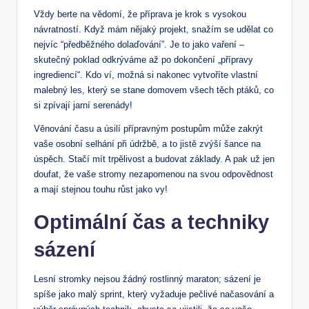
Vždy berte na vědomí, že příprava je krok s vysokou
návratností. Když mám nějaký projekt, snažím se udělat co
nejvíc “předběžného dolaďování”. Je to jako vaření –
skutečný poklad odkrýváme až po dokončení „přípravy
ingrediencí“. Kdo ví, možná si nakonec vytvoříte vlastní
malebný les, který se stane domovem všech těch ptáků, co
si zpívají jarní serenády!
Věnování času a úsilí přípravným postupům může zakrýt
vaše osobní selhání při údržbě, a to jistě zvýší šance na
úspěch. Stačí mít trpělivost a budovat základy. A pak už jen
doufat, že vaše stromy nezapomenou na svou odpovědnost
a mají stejnou touhu růst jako vy!
Optimální čas a techniky
sázení
Lesní stromky nejsou žádný rostlinný maraton; sázení je
spíše jako malý sprint, který vyžaduje pečlivé načasování a