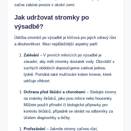
začne zabírat prostor v okolní zemi.
Jak udržovat stromky po
výsadbě?
Údržba stromků po výsadbě je klíčová pro jejich zdravý růst
a dlouhověkost. Mezi nejdůležitější aspekty patří:
Zalévání
– V prvních měsících po výsadbě je
zásadní, aby měli stromky dostatek vody. Obzvlášť v
suchých obdobích doporučujeme zalévat jednou
týdně. Pomáhá také mulčování kolem kmene, které
udržuje vlhkost.
Ochrana před škůdci a chorobami
– Sledujte stromy
na známky škůdců, jako jsou mšice nebo housenky.
Můžete použít přírodní či biologické přípravky pro
kontrolu škůdců, případně se obrátit na odborníky za
účelem diagnostiky a léčby.
Prořezávání
– Jakmile stromy začnou růst,