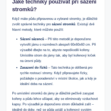
Jaké techniky používat při sázení
stromků?
Když máte půdu připravenou a vybrané stromky, je důležité
zvolit správné techniky pro
sázení stromků
. Existují dvě
hlavní metody, které můžete použít:
Sázení sázenců
– Při této metodě je doporučeno
vytvořit jámu o rozměrech alespoň 60x60x60 cm. Při
výsadbě dbejte na to, abyste nepoškodili kořeny.
Umístěte strom do jámy tak, aby byl kořenový krček
na úrovni půdy.
Zasazení do řízků
– Tato technika je oblíbená pro
rychle rostoucí stromy. Když připravujete řízky,
požádejte o poradenství v místní školce, jak a kdy je
ideální doba na sázení.
Po umístění stromků do jámy je důležité pečlivě zasypat
kořeny a půdu lehce ušlapat, aby se eliminovaly vzduchové
kapsy. Po výsadbě je doporučeno strom důkladně zalít –
ideálně do doby, než se půda ustálí a kořenový systém