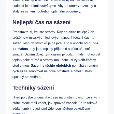
výběr správných technik, abyste se ujistili, že se vaše
budoucí lesní království ujme. Aby se stromy rozrostly a
staly se silnými, potřebují optimální podmínky.
Nejlepší čas na sázení
Představte si, že jste stromy. Kdy se cítíte nejlépe? No,
určitě ne v mrazivých lednových ránech! Ideální čas na
sázení lesních stromků je na jaře, a to v období od
dubna
do května
, kdy jsou teploty příjemné a půda už není
zmrzlá. Dalším důležitým časem je podzim, kdy mohou být
teploty také mírné a stromy mají šanci si vytvořit kořeny
před zimou.
Sázení v těchto obdobích
pomáhá stromům
rychleji se adaptovat na nové prostředí a omezit stres
spojený se změnou.
Techniky sázení
Hned po výběru ideálního času na přistání vašich zelených
přátel byste měli vědět, jak správně zasadit. Je to taková
věda i umění v jednom! Zde jsou některé osvědčené