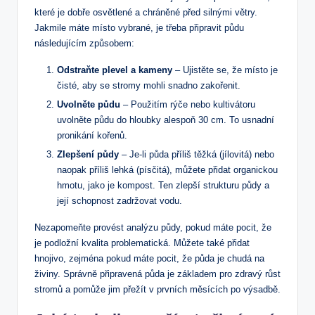
které je dobře osvětlené a chráněné před silnými větry.
Jakmile máte místo vybrané, je třeba připravit půdu
následujícím způsobem:
Odstraňte plevel a kameny
– Ujistěte se, že místo je
čisté, aby se stromy mohli snadno zakořenit.
Uvolněte půdu
– Použitím rýče nebo kultivátoru
uvolněte půdu do hloubky alespoň 30 cm. To usnadní
pronikání kořenů.
Zlepšení půdy
– Je-li půda příliš těžká (jílovitá) nebo
naopak příliš lehká (písčitá), můžete přidat organickou
hmotu, jako je kompost. Ten zlepší strukturu půdy a
její schopnost zadržovat vodu.
Nezapomeňte provést analýzu půdy, pokud máte pocit, že
je podložní kvalita problematická. Můžete také přidat
hnojivo, zejména pokud máte pocit, že půda je chudá na
živiny. Správně připravená půda je základem pro zdravý růst
stromů a pomůže jim přežít v prvních měsících po výsadbě.