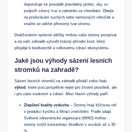
doporučuje se provádět pravidelný prořez,
aby se
podpořil zdravý tvar
a zabránilo se chorobám. Dbejte
na prořezávání suchých nebo nemocných větviček a
snažte se udržet přirozený tvar stromu.
Dodržováním správné údržby mohou vaše stromy prospívat
a na vaší zahradě vytvořit krásný přírodní kout, který
přispěje k biodiverzitě a celkovému zdraví ekosystému.
Jaké jsou výhody sázení lesních
stromků na zahradě?
Sázení lesních stromků na zahradě přináší celou řadu
výhod
, které jsou prospěšné nejen pro životní prostředí, ale
i pro vaše soukromí a zdraví. Mezi hlavní výhody patří:
Zlepšení kvality vzduchu
– Stromy hrají klíčovou roli
v produkci kyslíku a filtraci znečištění. Podle údajů
Světové zdravotnické organizace (WHO) mohou
stromy snížit koncentraci škodlivin v ovzduší až o 30
%.