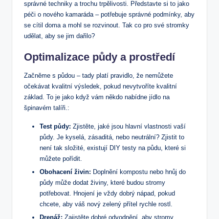
správné techniky a trochu trpělivosti. Představte si to jako
péči o nového kamaráda – potřebuje správné podmínky, aby
se cítil doma a mohl se rozvinout. Tak co pro své stromky
udělat, aby se jim dařilo?
Optimalizace půdy a prostředí
Začněme s půdou – tady platí pravidlo, že nemůžete
očekávat kvalitní výsledek, pokud nevytvoříte kvalitní
základ. To je jako když vám někdo nabídne jídlo na
špinavém talíři.:
Test půdy:
Zjistěte, jaké jsou hlavní vlastnosti vaší
půdy. Je kyselá, zásaditá, nebo neutrální? Zjistit to
není tak složité, existují DIY testy na půdu, které si
můžete pořídit.
Obohacení živin:
Doplnění kompostu nebo hnůj do
půdy může dodat živiny, které budou stromy
potřebovat. Hnojení je vždy dobrý nápad, pokud
chcete, aby váš nový zelený přítel rychle rostl.
Drenáž:
Zajistěte dobré odvodnění, aby stromy