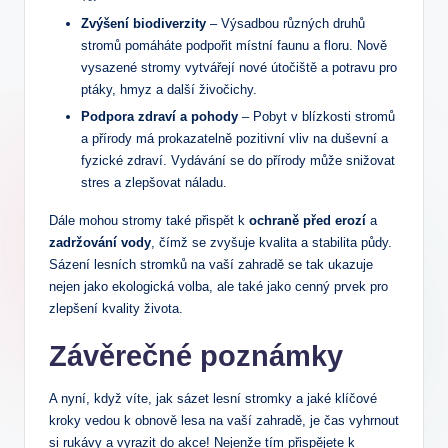
Zvýšení biodiverzity
– Výsadbou různých druhů
stromů pomáháte podpořit místní faunu a floru. Nově
vysazené stromy vytvářejí nové útočiště a potravu pro
ptáky, hmyz a další živočichy.
Podpora zdraví a pohody
– Pobyt v blízkosti stromů
a přírody má prokazatelně pozitivní vliv na duševní a
fyzické zdraví. Vydávání se do přírody může snižovat
stres a zlepšovat náladu.
Dále mohou stromy také přispět k
ochraně před erozí
a
zadržování vody
, čímž se zvyšuje kvalita a stabilita půdy.
Sázení lesních stromků na vaší zahradě se tak ukazuje
nejen jako ekologická volba, ale také jako cenný prvek pro
zlepšení kvality života.
Závěrečné poznámky
A nyní, když víte, jak sázet lesní stromky a jaké klíčové
kroky vedou k obnově lesa na vaší zahradě, je čas vyhrnout
si rukávy a vyrazit do akce! Nejenže tím přispějete k