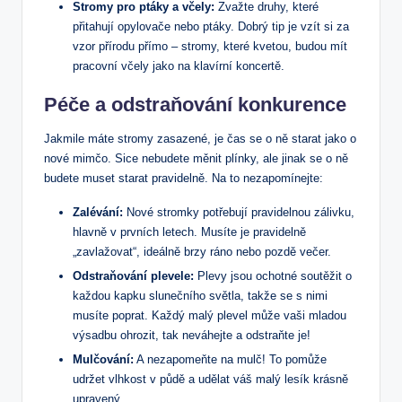
Stromy pro ptáky a včely:
Zvažte druhy, které
přitahují opylovače nebo ptáky. Dobrý tip je vzít si za
vzor přírodu přímo – stromy, které kvetou, budou mít
pracovní včely jako na klavírní koncertě.
Péče a odstraňování konkurence
Jakmile máte stromy zasazené, je čas se o ně starat jako o
nové mimčo. Sice nebudete měnit plínky, ale jinak se o ně
budete muset starat pravidelně. Na to nezapomínejte:
Zalévání:
Nové stromky potřebují pravidelnou zálivku,
hlavně v prvních letech. Musíte je pravidelně
„zavlažovat“, ideálně brzy ráno nebo pozdě večer.
Odstraňování plevele:
Plevy jsou ochotné soutěžit o
každou kapku slunečního světla, takže se s nimi
musíte poprat. Každý malý plevel může vaši mladou
výsadbu ohrozit, tak neváhejte a odstraňte je!
Mulčování:
A nezapomeňte na mulč! To pomůže
udržet vlhkost v půdě a udělat váš malý lesík krásně
upravený.