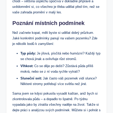
chodí – většina úspěchu spočívá v důkladné přípravě a
uvědomnění si, co všechno je třeba udělat před tím, než se
vaše zahrada promění v malý les.
Poznání místních podmínek
Než začnete kopat, měli byste si udělat dobrý průzkum.
Jaké konkrétní podmínky panují na vašem pozemku? Zde
je několik bodů k zamyšlení:
Typ půdy:
Je jílová, písčitá nebo humózní? Každý typ
se chová jinak a ovlivňuje růst stromů.
Vlhkost:
Co se děje po dešti? Zůstává půda příliš
mokrá, nebo se z ní voda rychle vytratí?
Sluneční svit:
Jak často váš pozemek vidí slunce?
Některé stromy potřebují více světla než jiné.
Sama jsem se kdysi pokusila vysadit kaštan, aniž bych si
zkontrolovala půdu – a dopadlo to špatně. Po týdnu
vypadala jako by ztratila všechny naděje na život. Takže si
dejte práci s analýzou svých podmínek. Můžete si i pohrát s