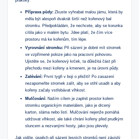
praktiky:
Příprava půdy:
Zkuste vyhrabat malou jámu, která by
měla být alespoň dvakrát širší než kořenový bal
stromku. Předpokládám, že nechcete, aby se korunka
cítila jako v malém bytu. Jdee platí, že čím více
prostoru má ke kořenům, tím lépe.
Vyrovnání stromku:
Při sázení je dobré mít stromek
ve vzpřímené poloze jako na pracovní pohovoru.
Ujistěte se, že kořenový krček, ta důležitá část při
přechodu mezi kořeny a kmenem, je na úrovni půdy.
Zalévání:
První tygři v boji o přežití! Po zasazení
nezapomeňte stromek zalít, aby se stihl usadit a aby
kořeny začaly vstřebávat vlhkost.
Mulčování:
Naším cílem je zaplnit prostor kolem
stromku organickým materiálem, jako je drcený
karton, sláma nebo listí. Mulčování nejenže pomáhá
udržovat vlhkost, ale také chrání kořeny před prudkým
sluncem a nezvanými hosty, jako jsou plevely.
Jak vidíte, úspěch při sázení lesních stromků není závislý