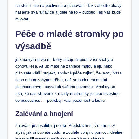
na štěstí, ale na pečlivosti a plánování. Tak zahoďte obavy,
nasaďte svá rukavice a jděte na to – budoucí les vás bude
milovat!
Péče o mladé stromky po
výsadbě
je klíčovým prvkem, který určuje úspěch vaší snahy o
obnovu lesa. Ať už máte na zahradě malou alejí, nebo
plánujete větší projekt, správná péče zajistí, že javor, bříza
nebo dub nezahynou dříve, než se budou moci stát
plnohodnotnými obyvateli vašeho pozemku. Mnohdy se
říká, že čas strávený s mladými stromky je jako investice
do budoucnosti – potřebují vaši pozornost a lásku.
Zalévání a hnojení
Zalévání je absolutní priorita. Představte si, že stromky
slyší, jak si bubláte vodu, a zoufale volají o pomoc. Ideálně