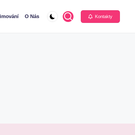
imování
O Nás
Kontakty