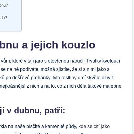
ubnu?
adu?
bnu a jejich kouzlo
ní, které vítají jaro s otevřenou náručí. Trvalky kvetoucí
e na ně podíváte, možná zjistíte, že si s nimi jako s
ů po dešťové přeháňky, tyto rostliny umí skvěle oživit
ejkrásnější z nich a na to, co z nich dělá takové malebné
jí v dubnu, patří:
vykla na naše písčité a kamenité půdy,
kde se cítí jako