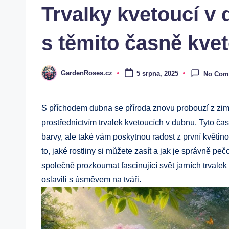
Trvalky kvetoucí v d
s těmito časně kve
GardenRoses.cz
5 srpna, 2025
No Com
Posted
by
S příchodem dubna se příroda znovu probouzí z zimn
prostřednictvím trvalek kvetoucích v dubnu. Tyto ča
barvy, ale také vám poskytnou radost z první květi
to, jaké rostliny si můžete zasít a jak je správně p
společně prozkoumat fascinující svět jarních trvalek a 
oslavili s úsměvem na tváři.