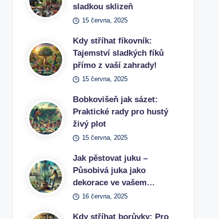
sladkou sklizeň
15 června, 2025
Kdy stříhat fíkovník:
Tajemství sladkých fíků
přímo z vaší zahrady!
15 června, 2025
Bobkovišeň jak sázet:
Praktické rady pro hustý
živý plot
15 června, 2025
Jak pěstovat juku –
Působivá juka jako
dekorace ve vašem…
16 června, 2025
Kdy stříhat borůvky: Pro