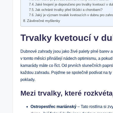
Jaké hnojení je doporučeno pro trvalky kvetoucí v d
Jak ochránit trvalky před škůdci a chorobami?
Jaký je význam trvalek kvetoucích v dubnu pro zahr
Závěrečné myšlenky
Trvalky kvetoucí v du
Dubnové zahrady jsou jako živé palety plné barev a vů
v tomto měsíci přinášejí nádech optimismu, a pokud s
kamarády máte co říct. Od prvních slunečních paprsk
každou zahradu. Pojďme se společně podívat na ty n
poklady.
Mezi trvalky, které rozkvéta
Ostropestřec mariánský
– Tato rostlina si z