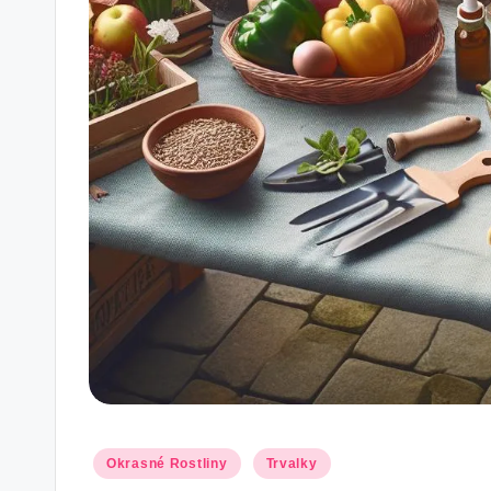
Posted
Okrasné Rostliny
Trvalky
in