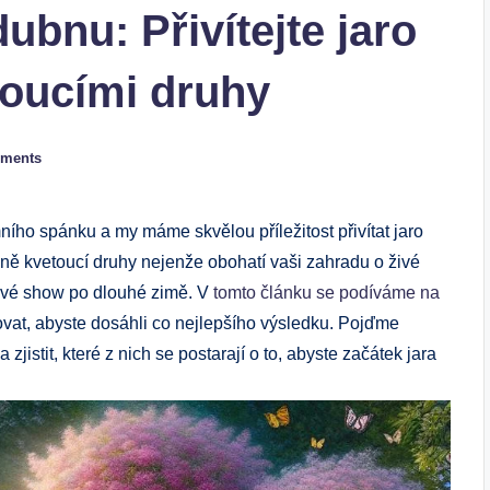
ubnu: Přivítejte jaro
toucími druhy
ments
ího spánku a my máme skvělou příležitost přivítat jaro
sně kvetoucí druhy nejenže obohatí vaši zahradu o živé
nové show po dlouhé zimě. V
tomto článku se podíváme na
ečovat, abyste dosáhli co nejlepšího výsledku. Pojďme
zjistit, které z nich se postarají o to, abyste začátek jara