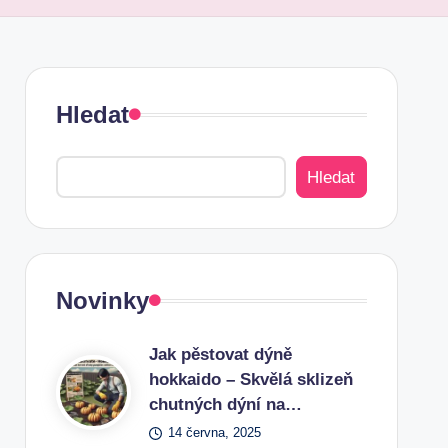
Hledat
Hledat
Novinky
Jak pěstovat dýně
hokkaido – Skvělá sklizeň
chutných dýní na…
14 června, 2025