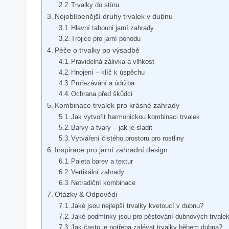
Trvalky do stínu
Nejoblíbenější druhy trvalek v dubnu
Hlavní tahouni jarní zahrady
Trojice pro jarní pohodu
Péče o trvalky po výsadbě
Pravidelná zálivka a vlhkost
Hnojení – klíč k úspěchu
Prořezávání a údržba
Ochrana před škůdci
Kombinace trvalek pro krásné zahrady
Jak vytvořit harmonickou kombinaci trvalek
Barvy a tvary – jak je sladit
Vytváření čistého prostoru pro rostliny
Inspirace pro jarní zahradní design
Paleta barev a textur
Vertikální zahrady
Netradiční kombinace
Otázky & Odpovědi
Jaké jsou nejlepší trvalky kvetoucí v dubnu?
Jaké podmínky jsou pro pěstování dubnových trvalek
Jak často je potřeba zalévat trvalky během dubna?