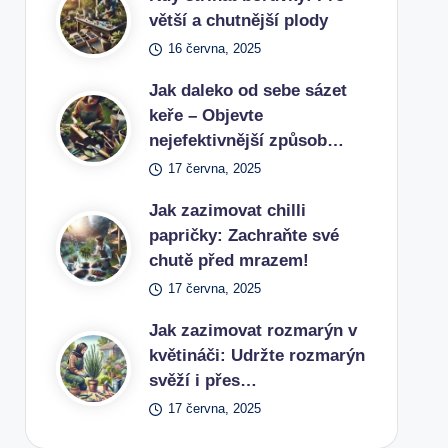
větší a chutnější plody
16 června, 2025
Jak daleko od sebe sázet
keře – Objevte
nejefektivnější způsob…
17 června, 2025
Jak zazimovat chilli
papričky: Zachraňte své
chutě před mrazem!
17 června, 2025
Jak zazimovat rozmarýn v
květináči: Udržte rozmarýn
svěží i přes…
17 června, 2025