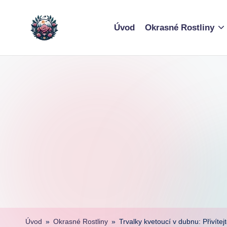
Skip
Úvod
Okrasné Rostliny
to
content
Úvod
»
Okrasné Rostliny
»
Trvalky kvetoucí v dubnu: Přivítej