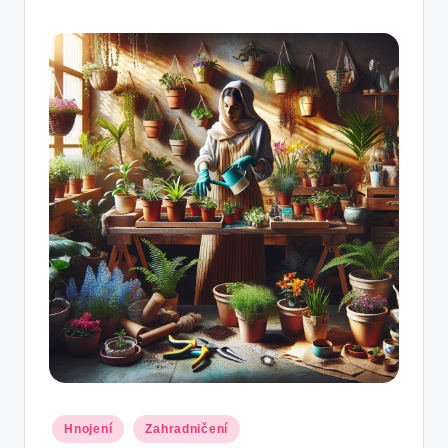
Posted
Hnojení
Zahradničení
in