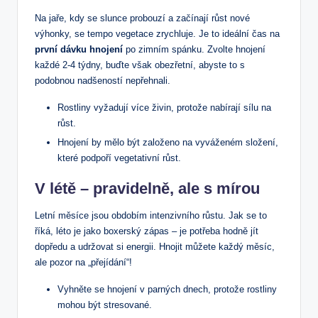
Na jaře, kdy se slunce probouzí a začínají růst nové
výhonky, se tempo vegetace zrychluje. Je to ideální čas na
první dávku hnojení
po zimním spánku. Zvolte hnojení
každé 2-4 týdny, buďte však obezřetní, abyste to s
podobnou nadšeností nepřehnali.
Rostliny vyžadují více živin, protože nabírají sílu na
růst.
Hnojení by mělo být založeno na vyváženém složení,
které podpoří vegetativní růst.
V létě – pravidelně, ale s mírou
Letní měsíce jsou obdobím intenzivního růstu. Jak se to
říká, léto je jako boxerský zápas – je potřeba hodně jít
dopředu a udržovat si energii. Hnojit můžete každý měsíc,
ale pozor na „přejídání“!
Vyhněte se hnojení v parných dnech, protože rostliny
mohou být stresované.