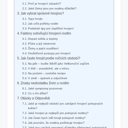
Proč je hnojení zásadní?
Jaké živiny jsou pro rostliny důležité?
Jak vybrat správné hnojivo?
Typy hnojiv
Jak určit potřeby rostlin
Praktické tipy pro úspěšné hnojení
Faktory ovlivňující hnojení rostlin
Dopad světla a teploty
Půda a její vlastnosti
Živiny a jejich rozdělení
Osvědčené postupy pro hnojení
Jak často hnojit podle ročních období?
Na jaře – buďte štědří jako Velikonoční zajíček
V létě – pravidelně, ale s mírou
Na podzim – zvolněte tempo
V zimě – spánek a odpočinek
Znaky nedostatku živin u rostlin
Jaké symptomy pozorovat
Co s tím dělat?
Otázky a Odpovědi
Jaké je nejlepší období pro zahájení hnojení pokojových
květin?
Jaké hnojivo je nejlepší pro pokojové rostliny?
Jak často bych měl hnojit pokojové rostliny?
Jak poznám, že rostlina potřebuje hnojivo?
Jaké jsou možné negativní důsledky přehnojení pokojových