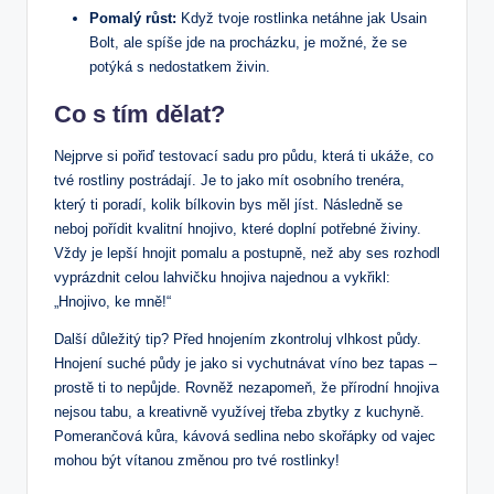
Pomalý růst:
Když tvoje rostlinka netáhne jak Usain
Bolt, ale spíše jde na procházku, je možné, že se
potýká s nedostatkem živin.
Co s tím dělat?
Nejprve si pořiď testovací sadu pro půdu, která ti ukáže, co
tvé rostliny postrádají. Je to jako mít osobního trenéra,
který ti poradí, kolik bílkovin bys měl jíst. Následně se
neboj pořídit kvalitní hnojivo, které doplní potřebné živiny.
Vždy je lepší hnojit pomalu a postupně, než aby ses rozhodl
vyprázdnit celou lahvičku hnojiva najednou a vykřikl:
„Hnojivo, ke mně!“
Další důležitý tip? Před hnojením zkontroluj vlhkost půdy.
Hnojení suché půdy je jako si vychutnávat víno bez tapas –
prostě ti to nepůjde. Rovněž nezapomeň, že přírodní hnojiva
nejsou tabu, a kreativně využívej třeba zbytky z kuchyně.
Pomerančová kůra, kávová sedlina nebo skořápky od vajec
mohou být vítanou změnou pro tvé rostlinky!