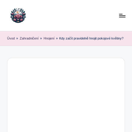
Skip
to
content
Úvod
»
Zahradničení
»
Hnojení
»
Kdy začít pravidelně hnojit pokojové květiny?