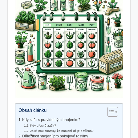
Obsah článku
Kdy začít s pravidelným hnojením?
Kdy přesně začít?
Jaké jsou známky, že hnojení už je potřeba?
Důležitost hnojení pro pokojové rostliny