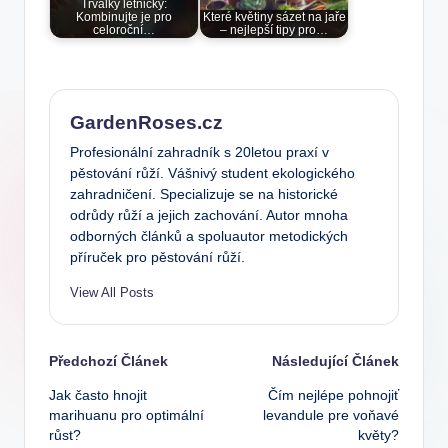
Trvalky letničky:
Kombinujte je pro
Které květiny sázet na jaře
celoroční…
– nejlepší tipy pro…
GardenRoses.cz
Profesionální zahradník s 20letou praxí v
pěstování růží. Vášnivý student ekologického
zahradničení. Specializuje se na historické
odrůdy růží a jejich zachování. Autor mnoha
odborných článků a spoluautor metodických
příruček pro pěstování růží.
View All Posts
Post
Předchozí Článek
Následující Článek
Jak často hnojit
Čím nejlépe pohnojiť
navigation
marihuanu pro optimální
levandule pre voňavé
růst?
květy?