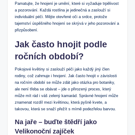
Pamatujte, že hnojení je umění, které si vyžaduje trpělivost
a pozorování. Každá rostlina je jedinečná a zaslouží si
individuální péči. Mějte otevřené oči a srdce, protože
tajemství úspěšného hnojení se skrývá v jeho pozorování a
přizpůsobení.
Jak často hnojit podle
ročních období?
Pokojové květiny si zaslouží péči jako každý jiný člen
rodiny, což zahrnuje i hnojení. Jak často hnojit v závislosti
na ročním období se může zdát jako otázka pro botaniky,
ale není třeba se obávat – jde o přirozený proces, který
může mít rád i váš zelený kamarád. Správné hnojení může
znamenat rozdíl mezi květinou, která pyšně kvete, a
takovou, která se snaží přežít s mírně podezřelou barvou.
Na jaře – buďte štědří jako
Velikonoční zajíček