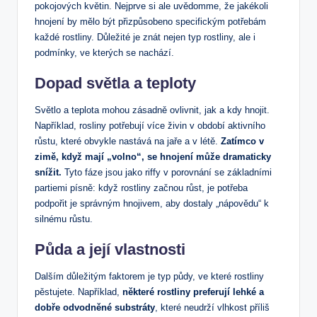
pokojových květin. Nejprve si ale uvědomme, že jakékoli
hnojení by mělo být přizpůsobeno specifickým potřebám
každé rostliny. Důležité je znát nejen typ rostliny, ale i
podmínky, ve kterých se nachází.
Dopad světla a teploty
Světlo a teplota mohou zásadně ovlivnit, jak a kdy hnojit.
Například, rosliny potřebují více živin v období aktivního
růstu, které obvykle nastává na jaře a v létě.
Zatímco v
zimě, když mají „volno“, se hnojení může dramaticky
snížit.
Tyto fáze jsou jako riffy v porovnání se základními
partiemi písně: když rostliny začnou růst, je potřeba
podpořit je správným hnojivem, aby dostaly „nápovědu“ k
silnému růstu.
Půda a její vlastnosti
Dalším důležitým faktorem je typ půdy, ve které rostliny
pěstujete. Například,
některé rostliny preferují lehké a
dobře odvodněné substráty
, které neudrží vlhkost příliš