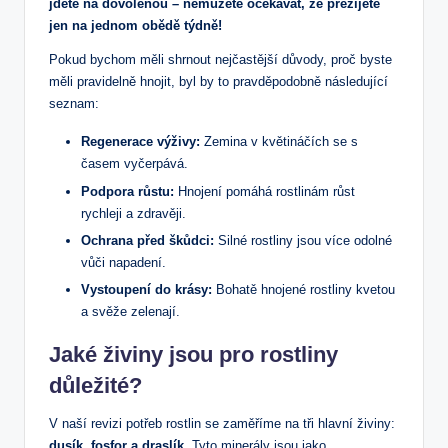
jdete na dovolenou – nemůžete očekávat, že přežijete
jen na jednom obědě týdně!
Pokud bychom měli shrnout nejčastější důvody, proč byste
měli pravidelně hnojit, byl by to pravděpodobně následující
seznam:
Regenerace výživy:
Zemina v květináčích se s
časem vyčerpává.
Podpora růstu:
Hnojení pomáhá rostlinám růst
rychleji a zdravěji.
Ochrana před škůdci:
Silné rostliny jsou více odolné
vůči napadení.
Vystoupení do krásy:
Bohatě hnojené rostliny kvetou
a svěže zelenají.
Jaké živiny jsou pro rostliny
důležité?
V naší revizi potřeb rostlin se zaměříme na tři hlavní živiny:
dusík, fosfor a draslík
. Tyto minerály jsou jako