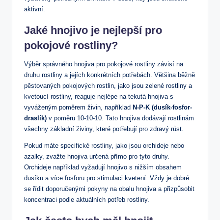
aktivní.
Jaké hnojivo je nejlepší pro
pokojové rostliny?
Výběr správného hnojiva pro pokojové rostliny závisí na
druhu rostliny a jejích konkrétních potřebách. Většina běžně
pěstovaných pokojových rostlin, jako jsou zelené rostliny a
kvetoucí rostliny, reaguje nejlépe na tekutá hnojiva s
vyváženým poměrem živin, například
N-P-K (dusík-fosfor-
draslík)
v poměru 10-10-10. Tato hnojiva dodávají rostlinám
všechny základní živiny, které potřebují pro zdravý růst.
Pokud máte specifické rostliny, jako jsou orchideje nebo
azalky, zvažte hnojiva určená přímo pro tyto druhy.
Orchideje například vyžadují hnojivo s nižším obsahem
dusíku a více fosforu pro stimulaci kvetení. Vždy je dobré
se řídit doporučenými pokyny na obalu hnojiva a přizpůsobit
koncentraci podle aktuálních potřeb rostliny.