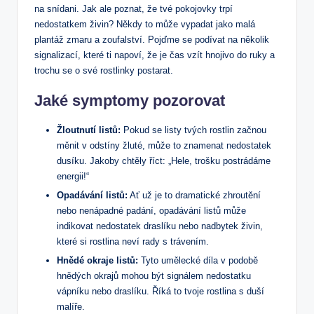
na snídani. Jak ale poznat, že tvé pokojovky trpí
nedostatkem živin? Někdy to může vypadat jako malá
plantáž zmaru a zoufalství. Pojďme se podívat na několik
signalizací, které ti napoví, že je čas vzít hnojivo do ruky a
trochu se o své rostlinky postarat.
Jaké symptomy pozorovat
Žloutnutí listů:
Pokud se listy tvých rostlin začnou
měnit v odstíny žluté, může to znamenat nedostatek
dusíku. Jakoby chtěly říct: „Hele, trošku postrádáme
energii!“
Opadávání listů:
Ať už je to dramatické zhroutění
nebo nenápadné padání, opadávání listů může
indikovat nedostatek draslíku nebo nadbytek živin,
které si rostlina neví rady s trávením.
Hnědé okraje listů:
Tyto umělecké díla v podobě
hnědých okrajů mohou být signálem nedostatku
vápníku nebo draslíku. Říká to tvoje rostlina s duší
malíře.