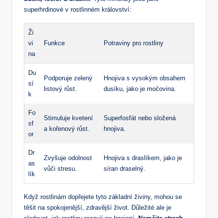
superhrdinové v rostlinném království:
Ži
vi
Funkce
Potraviny pro rostliny
na
Du
Podporuje zelený
Hnojiva s vysokým obsahem
sí
listový růst.
dusíku, jako je močovina.
k
Fo
Stimuluje kvetení
Superfosfát nebo složená
sf
a kořenový růst.
hnojiva.
or
Dr
Zvyšuje odolnost
Hnojiva s draslíkem, jako je
as
vůči stresu.
síran draselný.
lík
Když rostlinám dopřejete tyto základní živiny, mohou se
těšit na spokojenější, zdravější život. Důležité ale je