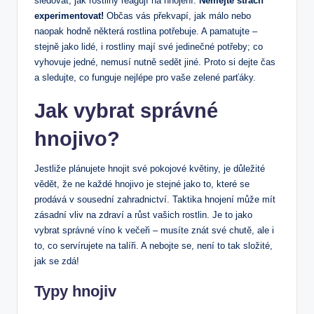
sledovat, jak rostliny reagují na hnojení.
Nemějte strach
experimentovat!
Občas vás překvapí, jak málo nebo
naopak hodně některá rostlina potřebuje. A pamatujte –
stejně jako lidé, i rostliny mají své jedinečné potřeby; co
vyhovuje jedné, nemusí nutně sedět jiné. Proto si dejte čas
a sledujte, co funguje nejlépe pro vaše zelené parťáky.
Jak vybrat správné
hnojivo?
Jestliže plánujete hnojit své pokojové květiny, je důležité
vědět, že ne každé hnojivo je stejné jako to, které se
prodává v sousední zahradnictví. Taktika hnojení může mít
zásadní vliv na zdraví a růst vašich rostlin. Je to jako
vybrat správné víno k večeři – musíte znát své chutě, ale i
to, co servírujete na talíři. A nebojte se, není to tak složité,
jak se zdá!
Typy hnojiv