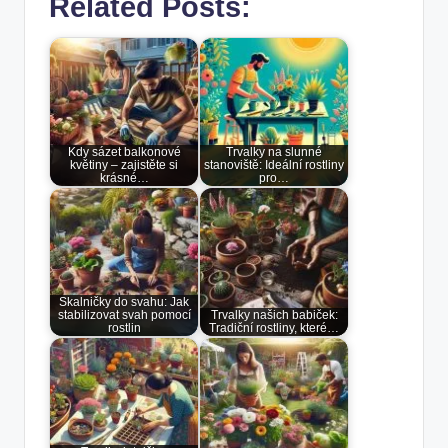
Related Posts:
Kdy sázet balkonové
Trvalky na slunné
květiny – zajistěte si
stanoviště: Ideální rostliny
krásné…
pro…
Skalničky do svahu: Jak
stabilizovat svah pomocí
Trvalky našich babiček:
rostlin
Tradiční rostliny, které…