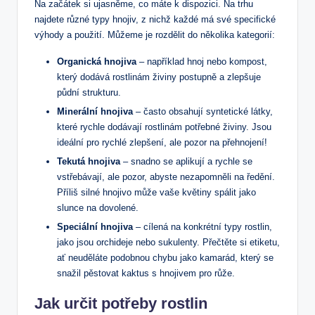
Na začátek si ujasněme, co máte k dispozici. Na trhu
najdete různé typy hnojiv, z nichž každé má své specifické
výhody a použití. Můžeme je rozdělit do několika kategorií:
Organická hnojiva
– například hnoj nebo kompost,
který dodává rostlinám živiny postupně a zlepšuje
půdní strukturu.
Minerální hnojiva
– často obsahují syntetické látky,
které rychle dodávají rostlinám potřebné živiny. Jsou
ideální pro rychlé zlepšení, ale pozor na přehnojení!
Tekutá hnojiva
– snadno se aplikují a rychle se
vstřebávají, ale pozor, abyste nezapomněli na ředění.
Příliš silné hnojivo může vaše květiny spálit jako
slunce na dovolené.
Speciální hnojiva
– cílená na konkrétní typy rostlin,
jako jsou orchideje nebo sukulenty. Přečtěte si etiketu,
ať neuděláte podobnou chybu jako kamarád, který se
snažil pěstovat kaktus s hnojivem pro růže.
Jak určit potřeby rostlin