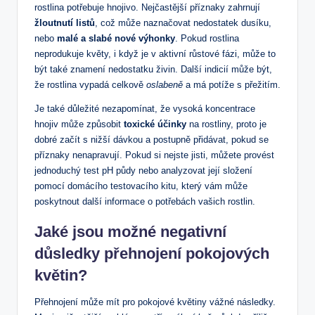
rostlina potřebuje hnojivo. Nejčastější příznaky zahrnují
žloutnutí listů
, což může naznačovat nedostatek dusíku,
nebo
malé a slabé nové výhonky
. Pokud rostlina
neprodukuje květy, i když je v aktivní růstové fázi, může to
být také znamení nedostatku živin. Další indicií může být,
že rostlina vypadá celkově
oslabeně
a má potíže s přežitím.
Je také důležité nezapomínat, že vysoká koncentrace
hnojiv může způsobit
toxické účinky
na rostliny, proto je
dobré začít s nižší dávkou a postupně přidávat, pokud se
příznaky nenapravují. Pokud si nejste jisti, můžete provést
jednoduchý test pH půdy nebo analyzovat její složení
pomocí domácího testovacího kitu, který vám může
poskytnout další informace o potřebách vašich rostlin.
Jaké jsou možné negativní
důsledky přehnojení pokojových
květin?
Přehnojení může mít pro pokojové květiny vážné následky.