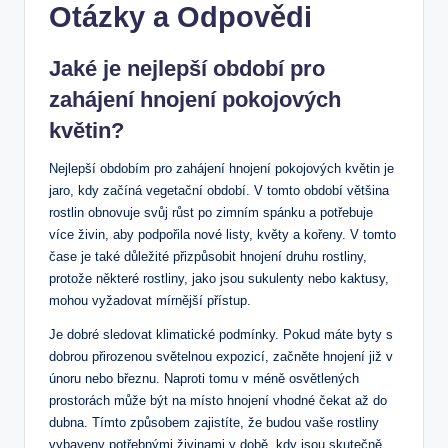
Otázky a Odpovědi
Jaké je nejlepší období pro
zahájení hnojení pokojových
květin?
Nejlepší obdobím pro zahájení hnojení pokojových květin je
jaro, kdy začíná vegetační období. V tomto období většina
rostlin obnovuje svůj růst po zimním spánku a potřebuje
více živin, aby podpořila nové listy, květy a kořeny. V tomto
čase je také důležité přizpůsobit hnojení druhu rostliny,
protože některé rostliny, jako jsou sukulenty nebo kaktusy,
mohou vyžadovat mírnější přístup.
Je dobré sledovat klimatické podmínky. Pokud máte byty s
dobrou přirozenou světelnou expozicí, začněte hnojení již v
únoru nebo březnu. Naproti tomu v méně osvětlených
prostorách může být na místo hnojení vhodné čekat až do
dubna. Tímto způsobem zajistíte, že budou vaše rostliny
vybaveny potřebnými živinami v době, kdy jsou skutečně