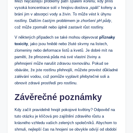
Mezi nejčastější problémy patří
spálení kořenů
, kdy příliš
vysoká koncentrace solí v hnojivu doslova „spálí“ kořeny a
brání jim v absorpci vody a živin. To může vést k úhynu
rostliny. Dalším častým problémem je
zhoršení pH půdy
,
což může zpomalit nebo úplně zastavit růst rostliny.
V některých případech se také mohou objevovat
příznaky
toxicity
, jako jsou hnědé nebo žluté skvrny na listech,
zlomeniny nebo deformace listů a kvetů. Je dobré mít na
paměti, že přirozená půda má své vlastní živiny a
přehnojení může narušit zdravou rovnováhu. Pokud se
obáváte, že jste rostlinu přehnojili, můžete provést důkladné
zalévání vodou, což pomůže vyplavit přebytečné soli a
obnovit zdravé prostředí pro rostlinu.
Závěrečné poznámky
Kdy začít pravidelně hnojit pokojové květiny? Odpověď na
tuto otázku je klíčová pro zajištění zdravého růstu a
krásného vzhledu vašich zelených společníků. Abychom to
shrnuli, nejlepší čas na hnojení se obvykle odvíjí od období