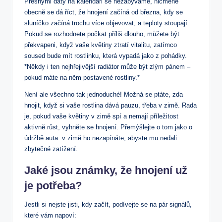
Přesnými daty na kalendáři se nezabýváme, nicméně
obecně se dá říct, že hnojení začíná od března, kdy se
sluníčko začíná trochu více objevovat, a teploty stoupají.
Pokud se rozhodnete počkat příliš dlouho, můžete být
překvapeni, když vaše květiny ztratí vitalitu, zatímco
soused bude mít rostlinku, která vypadá jako z pohádky.
*Někdy i ten nejhřejivější radiátor může být zlým pánem –
pokud máte na něm postavené rostliny.*
Není ale všechno tak jednoduché! Možná se ptáte, zda
hnojit, když si vaše rostlina dává pauzu, třeba v zimě. Rada
je, pokud vaše květiny v zimě spí a nemají příležitost
aktivně růst, vyhněte se hnojení. Přemýšlejte o tom jako o
údržbě auta: v zimě ho nezapínáte, abyste mu nedali
zbytečné zatížení.
Jaké jsou známky, že hnojení už
je potřeba?
Jestli si nejste jisti, kdy začít, podívejte se na pár signálů,
které vám napoví: