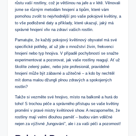
růstu vaší rostliny, což je většinou na jaře a v létě. Věnovali
jsme se různým metodám hnojení a tipům, které vám
pomohou zvolit to nejvhodnější pro vaše pokojové květiny, a
to vše podložené daty a příklady, které ukazují, jaký má
správné hnojení vliv na zdraví vašich rostlin.
Pamatujte, že každý pokojový květinový obyvatel má své
specifické potřeby, ať už jde o množství živin, frekvenci
hnojení nebo typ hnojiva. V případě pochybností se snažte
experimentovat a pozorovat, jak vaše rostliny reagují. Ať už
školíte zelený palec, nebo jste profesionál, pravidelné
hnojení může být zábavné a užitečné – a kdo by nechtěl
mít doma malou džungli plnou zdravých a spokojených
rostlin?
Takže si vezměte své hnojivo, místo na balkoně a hurá do
toho! S trochou péče a správného přístupu se vaše květiny
promění v pravé mistry květinové show. A nezapomeňte, že
rostliny mají velmi dlouhou paměť – budou vám vděčné
nejen za výživné „fungování“, ale i za vaši péči a pozornost!