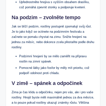
Upřednostněte hnojiva s vyšším obsahem draslíku,
což pomáhá zpevnit stonky a podporuje kvetení.
Na podzim – zvolněte tempo
Jak se blíží podzim, rostliny postupně zpomalují svůj růst.
Je to jako když se ocitnete na podzimním festivalu a
začnete se pomalu chystat na zimu. Snižte hnojení na
jednou za měsíc, nebo dokonce zcela přestaňte podle druhu
rostliny.
Podzimní hnojení by se mělo zaměřit na přípravu
rostlin na zimní spánek.
Pomocné látky jako fosfor by měly mít prioritu, což
podpoří odolnost proti chladu.
V zimě – spánek a odpočinek
Zima je čas klidu a odpočinku, nejen pro vás, ale i pro vaše
rostliny. Hnojit byste měli maximálně jednou za dva měsíce,
a to pouze pokud rostliny ukazují známky růstu. Většina