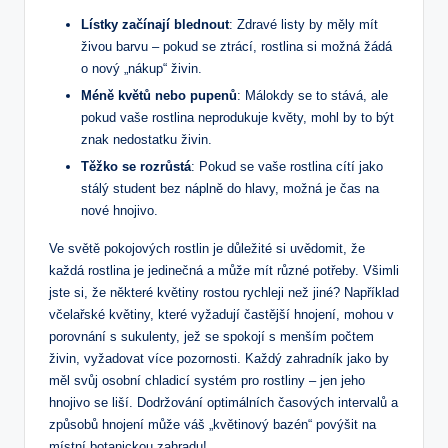
Lístky začínají blednout
: Zdravé listy by měly mít
živou barvu – pokud se ztrácí, rostlina si možná žádá
o nový „nákup“ živin.
Méně květů nebo pupenů
: Málokdy se to stává, ale
pokud vaše rostlina neprodukuje květy, mohl by to být
znak nedostatku živin.
Těžko se rozrůstá
: Pokud se vaše rostlina cítí jako
stálý student bez náplně do hlavy, možná je čas na
nové hnojivo.
Ve světě pokojových rostlin je důležité si uvědomit, že
každá rostlina je jedinečná a může mít různé potřeby. Všimli
jste si, že některé květiny rostou rychleji než jiné? Například
včelařské květiny, které vyžadují častější hnojení, mohou v
porovnání s sukulenty, jež se spokojí s menším počtem
živin, vyžadovat více pozornosti. Každý zahradník jako by
měl svůj osobní chladicí systém pro rostliny – jen jeho
hnojivo se liší. Dodržování optimálních časových intervalů a
způsobů hnojení může váš „květinový bazén“ povýšit na
místní botanickou zahradu!