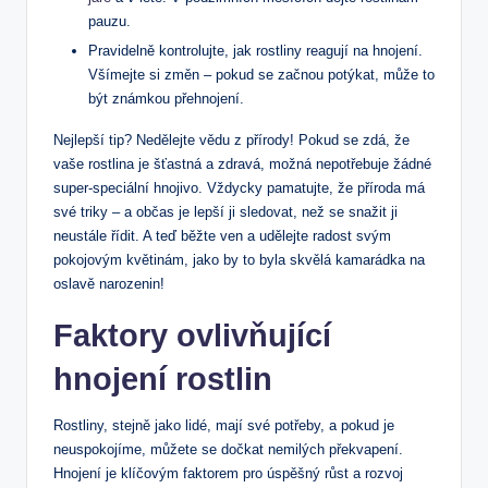
pauzu.
Pravidelně kontrolujte, jak rostliny reagují na hnojení.
Všímejte si změn – pokud se začnou potýkat, může to
být známkou přehnojení.
Nejlepší tip? Nedělejte vědu z přírody! Pokud se zdá, že
vaše rostlina je šťastná a zdravá, možná nepotřebuje žádné
super-speciální hnojivo. Vždycky pamatujte, že příroda má
své triky – a občas je lepší ji sledovat, než se snažit ji
neustále řídit. A teď běžte ven a udělejte radost svým
pokojovým květinám, jako by to byla skvělá kamarádka na
oslavě narozenin!
Faktory ovlivňující
hnojení rostlin
Rostliny, stejně jako lidé, mají své potřeby, a pokud je
neuspokojíme, můžete se dočkat nemilých překvapení.
Hnojení je klíčovým faktorem pro úspěšný růst a rozvoj