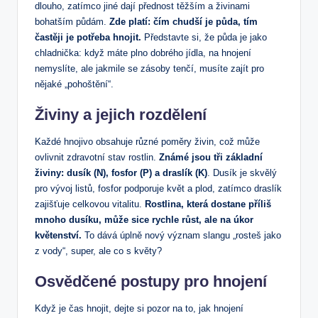
dlouho, zatímco jiné dají přednost těžším a živinami
bohatším půdám.
Zde platí: čím chudší je půda, tím
častěji je potřeba hnojit.
Představte si, že půda je jako
chladnička: když máte plno dobrého jídla, na hnojení
nemyslíte, ale jakmile se zásoby tenčí, musíte zajít pro
nějaké „pohoštění“.
Živiny a jejich rozdělení
Každé hnojivo obsahuje různé poměry živin, což může
ovlivnit zdravotní stav rostlin.
Známé jsou tři základní
živiny: dusík (N), fosfor (P) a draslík (K)
. Dusík je skvělý
pro vývoj listů, fosfor podporuje květ a plod, zatímco draslík
zajišťuje celkovou vitalitu.
Rostlina, která dostane příliš
mnoho dusíku, může sice rychle růst, ale na úkor
květenství.
To dává úplně nový význam slangu „rosteš jako
z vody“, super, ale co s květy?
Osvědčené postupy pro hnojení
Když je čas hnojit, dejte si pozor na to, jak hnojení