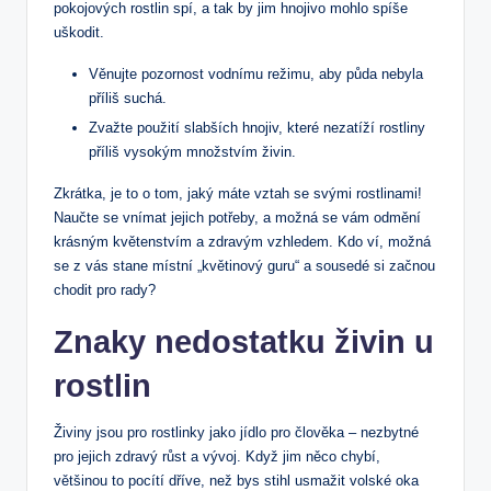
pokojových rostlin spí, a tak by jim hnojivo mohlo spíše
uškodit.
Věnujte pozornost vodnímu režimu, aby půda nebyla
příliš suchá.
Zvažte použití slabších hnojiv, které nezatíží rostliny
příliš vysokým množstvím živin.
Zkrátka, je to o tom, jaký máte vztah se svými rostlinami!
Naučte se vnímat jejich potřeby, a možná se vám odmění
krásným květenstvím a zdravým vzhledem. Kdo ví, možná
se z vás stane místní „květinový guru“ a sousedé si začnou
chodit pro rady?
Znaky nedostatku živin u
rostlin
Živiny jsou pro rostlinky jako jídlo pro člověka – nezbytné
pro jejich zdravý růst a vývoj. Když jim něco chybí,
většinou to pocítí dříve, než bys stihl usmažit volské oka