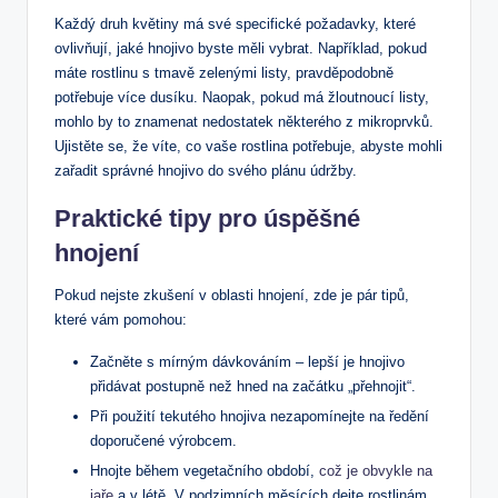
Každý druh květiny má své specifické požadavky, které
ovlivňují, jaké hnojivo byste měli vybrat. Například, pokud
máte rostlinu s tmavě zelenými listy, pravděpodobně
potřebuje více dusíku. Naopak, pokud má žloutnoucí listy,
mohlo by to znamenat nedostatek některého z mikroprvků.
Ujistěte se, že víte, co vaše rostlina potřebuje, abyste mohli
zařadit správné hnojivo do svého plánu údržby.
Praktické tipy pro úspěšné
hnojení
Pokud nejste zkušení v oblasti hnojení, zde je pár tipů,
které vám pomohou:
Začněte s mírným dávkováním – lepší je hnojivo
přidávat postupně než hned na začátku „přehnojit“.
Při použití tekutého hnojiva nezapomínejte na ředění
doporučené výrobcem.
Hnojte během vegetačního období,
což je obvykle na
jaře
a v létě. V podzimních měsících dejte rostlinám