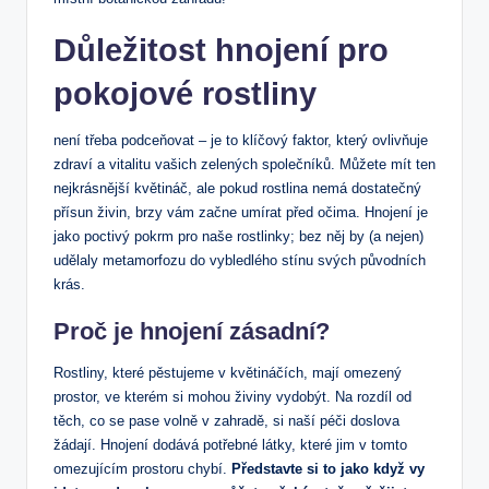
Důležitost hnojení pro
pokojové rostliny
není třeba podceňovat – je to klíčový faktor, který ovlivňuje
zdraví a vitalitu vašich zelených společníků. Můžete mít ten
nejkrásnější květináč, ale pokud rostlina nemá dostatečný
přísun živin, brzy vám začne umírat před očima. Hnojení je
jako poctivý pokrm pro naše rostlinky; bez něj by (a nejen)
udělaly metamorfozu do vybledlého stínu svých původních
krás.
Proč je hnojení zásadní?
Rostliny, které pěstujeme v květináčích, mají omezený
prostor, ve kterém si mohou živiny vydobýt. Na rozdíl od
těch, co se pase volně v zahradě, si naší péči doslova
žádají. Hnojení dodává potřebné látky, které jim v tomto
omezujícím prostoru chybí.
Představte si to jako když vy