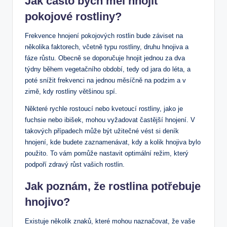
Jak často bych měl hnojit
pokojové rostliny?
Frekvence hnojení pokojových rostlin bude záviset na
několika faktorech, včetně typu rostliny, druhu hnojiva a
fáze růstu. Obecně se doporučuje hnojit jednou za dva
týdny během vegetačního období, tedy od jara do léta, a
poté snížit frekvenci na jednou měsíčně na podzim a v
zimě, kdy rostliny většinou spí.
Některé rychle rostoucí nebo kvetoucí rostliny, jako je
fuchsie nebo ibišek, mohou vyžadovat častější hnojení. V
takových případech může být užitečné vést si deník
hnojení, kde budete zaznamenávat, kdy a kolik hnojiva bylo
použito. To vám pomůže nastavit optimální režim, který
podpoří zdravý růst vašich rostlin.
Jak poznám, že rostlina potřebuje
hnojivo?
Existuje několik znaků, které mohou naznačovat, že vaše