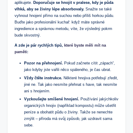
aplikujete.
Doporučuje se hnojit v pralese, kdy je půda
vlhká, aby se živiny lépe absorbovaly.
Snažte se také
vyhnout hnojení přímo na suchou nebo příliš horkou půdu.
Buďte jako profesionální kuchař: když máte správné
ingredience a správnou metodu, víte, že výsledný pokrm
bude skvostný.
A zde je pár rychlých tipů,
které byste měli mít na
paměti
:
Pozor na přehnojení.
Pokud začnete cítit „zápach“,
jako kdyby jste vařili něco spáleného, je čas ubrat.
Vždy čtěte instrukce.
Některé hnojiva potřebují zředit,
jiné ne. Tak jako nesmíte přehnat s have, tak nesmíte
ani s hnojením.
Vyzkoušejte smíšené hnojení.
Používání jakýchkoliv
organických hnojiv (například kompostu) může ušetřit
peníze a obohatit půdu o živiny. Takže se nenechte
zmýlit – příroda má svůj způsob, jak uzdravit sama
sebe.