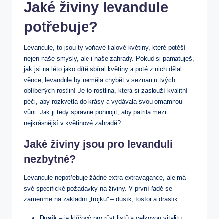
Jaké živiny levandule
potřebuje?
Levandule, to jsou ty voňavé fialové květiny, které potěší
nejen naše smysly, ale i naše zahrady. Pokud si pamatuješ,
jak jsi na léto jako dítě sbíral květiny a poté z nich dělal
věnce, levandule by neměla chybět v seznamu tvých
oblíbených rostlin! Je to rostlina, která si zaslouží kvalitní
péči, aby rozkvetla do krásy a vydávala svou omamnou
vůni. Jak ji tedy správně pohnojit, aby patřila mezi
nejkrásnější v květinové zahradě?
Jaké živiny jsou pro levanduli
nezbytné?
Levandule nepotřebuje žádné extra extravagance, ale má
své specifické požadavky na živiny. V první řadě se
zaměříme na základní „trojku“ – dusík, fosfor a draslík:
Dusík
– je klíčový pro růst listů a celkovou vitalitu