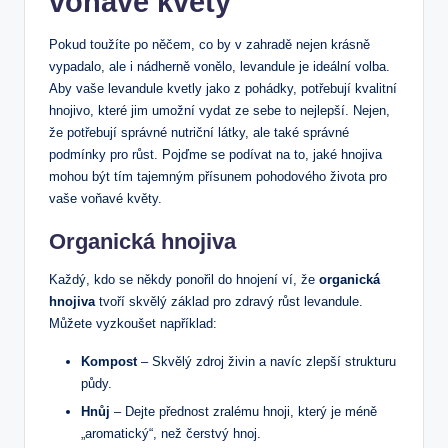
voňavé květy
Pokud toužíte po něčem, co by v zahradě nejen krásně
vypadalo, ale i nádherně vonělo, levandule je ideální volba.
Aby vaše levandule kvetly jako z pohádky, potřebují kvalitní
hnojivo, které jim umožní vydat ze sebe to nejlepší. Nejen,
že potřebují správné nutriční látky, ale také správné
podmínky pro růst. Pojďme se podívat na to, jaké hnojiva
mohou být tím tajemným přísunem pohodového života pro
vaše voňavé květy.
Organická hnojiva
Každý, kdo se někdy ponořil do hnojení ví, že
organická
hnojiva
tvoří skvělý základ pro zdravý růst levandule.
Můžete vyzkoušet například:
Kompost
– Skvělý zdroj živin a navíc zlepší strukturu
půdy.
Hnůj
– Dejte přednost zralému hnoji, který je méně
„aromatický“, než čerstvý hnoj.