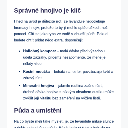
Správné hnojivo je klíč
Hned na úvod je důležité říct, že levandule nepotřebuje
hromady hnojiv, protože to by jí mohlo spíše uškodit než
pomoci. Cítí se jako ryba ve vodě v chudší půdě. Pokud
budete chtít přidat něco extra, doporučuji:
Hnilobný kompost
– malá dávka před výsadbou
udělá zázraky, přičemž nezapomeňte, že méně je
někdy více!
Kostní moučka
– bohatá na fosfor, povzbuzuje květ a
zdravý růst.
Minerální hnojiva
– jakmile rostlina začne růst,
drobná dávka hnojiva s nízkým obsahem dusíku může
zvýšit její vitalitu bez zaměření na výživu listů.
Půda a umístění
Na co byste měli také myslet, je, že levandule miluje slunce
a dobře odvodněnou půdu. Představte si ji jako hvězdu na