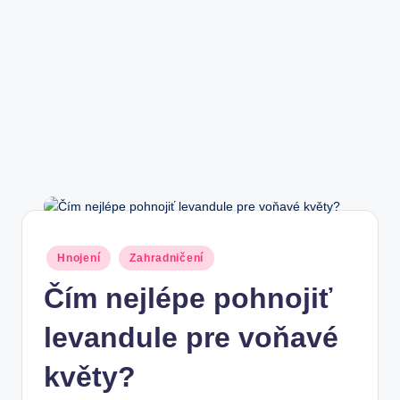
Posted
Hnojení
Zahradničení
in
Čím nejlépe pohnojiť
levandule pre voňavé
květy?