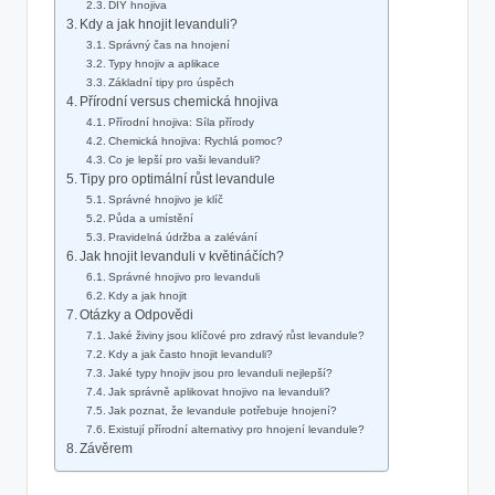
DIY hnojiva
Kdy a jak hnojit levanduli?
Správný čas na hnojení
Typy hnojiv a aplikace
Základní tipy pro úspěch
Přírodní versus chemická hnojiva
Přírodní hnojiva: Síla přírody
Chemická hnojiva: Rychlá pomoc?
Co je lepší pro vaši levanduli?
Tipy pro optimální růst levandule
Správné hnojivo je klíč
Půda a umístění
Pravidelná údržba a zalévání
Jak hnojit levanduli v květináčích?
Správné hnojivo pro levanduli
Kdy a jak hnojit
Otázky a Odpovědi
Jaké živiny jsou klíčové pro zdravý růst levandule?
Kdy a jak často hnojit levanduli?
Jaké typy hnojiv jsou pro levanduli nejlepší?
Jak správně aplikovat hnojivo na levanduli?
Jak poznat, že levandule potřebuje hnojení?
Existují přírodní alternativy pro hnojení levandule?
Závěrem