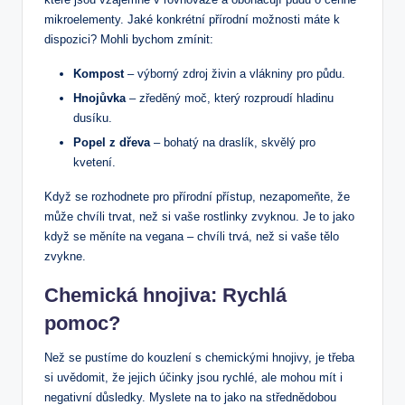
mikroelementy. Jaké konkrétní přírodní možnosti máte k
dispozici? Mohli bychom zmínit:
Kompost
– výborný zdroj živin a vlákniny pro půdu.
Hnojůvka
– zředěný moč, který rozproudí hladinu
dusíku.
Popel z dřeva
– bohatý na draslík, skvělý pro
kvetení.
Když se rozhodnete pro přírodní přístup, nezapomeňte, že
může chvíli trvat, než si vaše rostlinky zvyknou. Je to jako
když se měníte na vegana – chvíli trvá, než si vaše tělo
zvykne.
Chemická hnojiva: Rychlá
pomoc?
Než se pustíme do kouzlení s chemickými hnojivy, je třeba
si uvědomit, že jejich účinky jsou rychlé, ale mohou mít i
negativní důsledky. Myslete na to jako na střednědobou