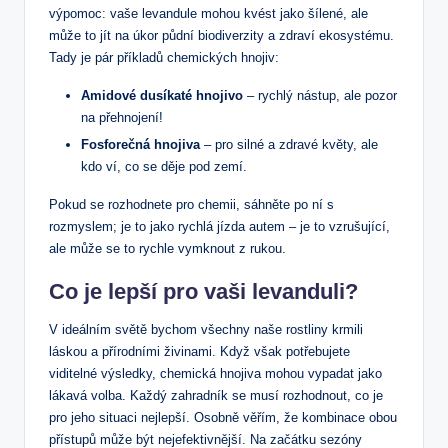
výpomoc: vaše levandule mohou kvést jako šílené, ale
může to jít na úkor půdní biodiverzity a zdraví ekosystému.
Tady je pár příkladů chemických hnojiv:
Amidové dusíkaté hnojivo
– rychlý nástup, ale pozor
na přehnojení!
Fosforečná hnojiva
– pro silné a zdravé květy, ale
kdo ví, co se děje pod zemí.
Pokud se rozhodnete pro chemii, sáhněte po ní s
rozmyslem; je to jako rychlá jízda autem – je to vzrušující,
ale může se to rychle vymknout z rukou.
Co je lepší pro vaši levanduli?
V ideálním světě bychom všechny naše rostliny krmili
láskou a přírodními živinami. Když však potřebujete
viditelné výsledky, chemická hnojiva mohou vypadat jako
lákavá volba. Každý zahradník se musí rozhodnout, co je
pro jeho situaci nejlepší. Osobně věřím, že kombinace obou
přístupů může být nejefektivnější. Na začátku sezóny