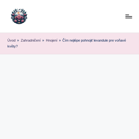
Skip
to
content
Úvod
»
Zahradničení
»
Hnojení
»
Čím nejlépe pohnojiť levandule pre voňavé
květy?