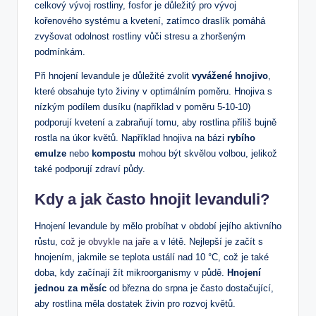
celkový vývoj rostliny, fosfor je důležitý pro vývoj
kořenového systému a kvetení, zatímco draslík pomáhá
zvyšovat odolnost rostliny vůči stresu a zhoršeným
podmínkám.
Při hnojení levandule je důležité zvolit
vyvážené hnojivo
,
které obsahuje tyto živiny v optimálním poměru. Hnojiva s
nízkým podílem dusíku (například v poměru 5-10-10)
podporují kvetení a zabraňují tomu, aby rostlina příliš bujně
rostla na úkor květů. Například hnojiva na bázi
rybího
emulze
nebo
kompostu
mohou být skvělou volbou, jelikož
také podporují zdraví půdy.
Kdy a jak často hnojit levanduli?
Hnojení levandule by mělo probíhat v období jejího aktivního
růstu,
což je obvykle na jaře
a v létě. Nejlepší je začít s
hnojením, jakmile se teplota ustálí nad 10 °C, což je také
doba, kdy začínají žít mikroorganismy v půdě.
Hnojení
jednou za měsíc
od března do srpna je často dostačující,
aby rostlina měla dostatek živin pro rozvoj květů.