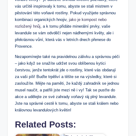
vás určitě inspirovaly k tomu, abyste se stali mistrem v
pěstování této voňavé rostliny. Pokud využijete správnou
kombinaci organických hnojiv,
jako je kompost nebo
rozložený hnůj
, a k tomu přidáte minerální prvky, vaše
levandule se vám odvděčí nejen nádhernými květy, ale i
překrásnou vůní, která vás v letních dnech přenese do
Provence.
Nezapomínejte také na pravidelnou zálivku a správnou péči
– jako když se snažíte udržet svou oblíbenou kytici
čerstvou, jenže tentokrát jde o rostliny, které vás obdarují
za vaši píli! Buďte trpěliví a těšte se na výsledky, které si
zasloužíte. Mějte na paměti, že každý zahradník se jednou
musel naučit, a patřili jste mezi ně i vy! Tak se pusťte do
akce a udělejte ze své zahrady voňavý ráj plný levandule.
Jste na správné cestě k tomu, abyste se stali králem nebo
královnou levandulových květin!
Related Posts: