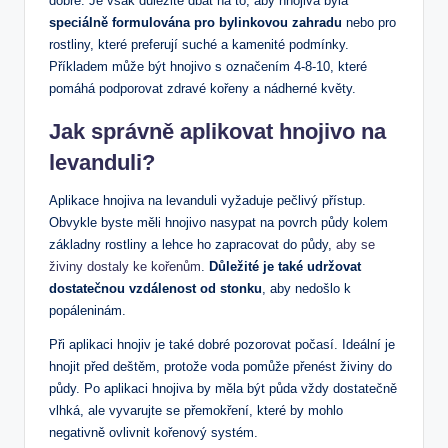
dobře. Je však důležité dbát na to, aby hnojiva byla
speciálně formulována pro bylinkovou zahradu
nebo pro
rostliny, které preferují suché a kamenité podmínky.
Příkladem může být hnojivo s označením 4-8-10, které
pomáhá podporovat zdravé kořeny a nádherné květy.
Jak správně aplikovat hnojivo na
levanduli?
Aplikace hnojiva na levanduli vyžaduje pečlivý přístup.
Obvykle byste měli hnojivo nasypat na povrch půdy kolem
základny rostliny a lehce ho zapracovat do půdy,
aby se
živiny dostaly ke kořenům
.
Důležité je také udržovat
dostatečnou vzdálenost od stonku
, aby nedošlo k
popáleninám.
Při aplikaci hnojiv je také dobré pozorovat počasí. Ideální je
hnojit před deštěm, protože voda pomůže přenést živiny do
půdy. Po aplikaci hnojiva by měla být půda vždy dostatečně
vlhká, ale vyvarujte se přemokření, které by mohlo
negativně ovlivnit kořenový systém.