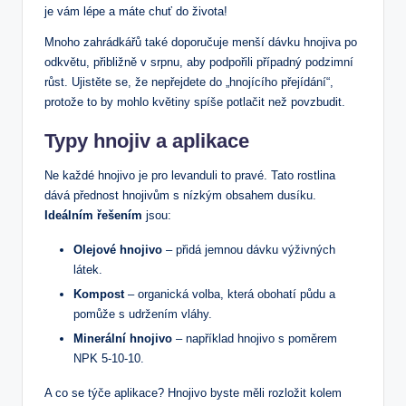
je vám lépe a máte chuť do života!
Mnoho zahrádkářů také doporučuje menší dávku hnojiva po
odkvětu, přibližně v srpnu, aby podpořili případný podzimní
růst. Ujistěte se, že nepřejdete do „hnojícího přejídání“,
protože to by mohlo květiny spíše potlačit než povzbudit.
Typy hnojiv a aplikace
Ne každé hnojivo je pro levanduli to pravé. Tato rostlina
dává přednost hnojivům s nízkým obsahem dusíku.
Ideálním řešením
jsou:
Olejové hnojivo
– přidá jemnou dávku výživných
látek.
Kompost
– organická volba, která obohatí půdu a
pomůže s udržením vláhy.
Minerální hnojivo
– například hnojivo s poměrem
NPK 5-10-10.
A co se týče aplikace? Hnojivo byste měli rozložit kolem