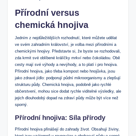
Přírodní versus
chemická hnojiva
Jedním z nejdůležitějších rozhodnutí, které můžete udělat
ve svém zahradním království, je volba mezi přírodními a
chemickými hnojivy. Představte si, že byste se rozhodovali,
zda krmit své oblíbené králíčky mrkví nebo čokoládou. Obě
cesty mají své výhody a nevýhody, a to platí i pro hnojiva.
Přírodní hnojiva, jako třeba kompost nebo hnojůvka, jsou
jako zdravé jídlo: podporují půdní mikroorganismy a zlepšují
strukturu půdy. Chemická hnojiva, podobně jako rychlé
občerstvení, mohou sice dodat rychle viditelné výsledky, ale
jejich dlouhodobý dopad na zdraví půdy může být více než
sporný.
Přírodní hnojiva: Síla přírody
Přírodní hnojiva přinášejí do zahrady život. Obsahují živiny,
které jsou vzájemně v rovnováze a obohacují půdu o cenné