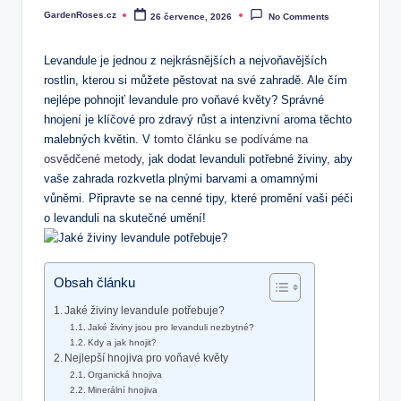
GardenRoses.cz
26 července, 2026
No Comments
Posted
by
Levandule je jednou z nejkrásnějších a nejvoňavějších
rostlin, kterou si můžete pěstovat na své zahradě. Ale čím
nejlépe pohnojiť levandule pro voňavé květy? Správné
hnojení je klíčové pro zdravý růst a intenzivní aroma těchto
malebných květin. V
tomto článku se podíváme na
osvědčené metody
, jak dodat levanduli potřebné živiny, aby
vaše zahrada rozkvetla plnými barvami a omamnými
vůněmi. Připravte se na cenné tipy, které promění vaši péči
o levanduli na skutečné umění!
Obsah článku
Jaké živiny levandule potřebuje?
Jaké živiny jsou pro levanduli nezbytné?
Kdy a jak hnojit?
Nejlepší hnojiva pro voňavé květy
Organická hnojiva
Minerální hnojiva