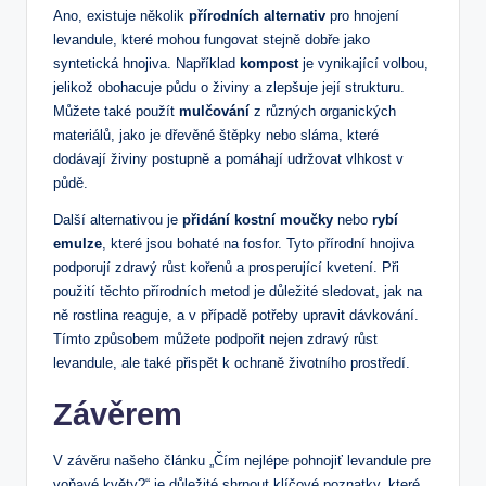
Ano, existuje několik
přírodních alternativ
pro hnojení
levandule, které mohou fungovat stejně dobře jako
syntetická hnojiva. Například
kompost
je vynikající volbou,
jelikož obohacuje půdu o živiny a zlepšuje její strukturu.
Můžete také použít
mulčování
z různých organických
materiálů, jako je dřevěné štěpky nebo sláma, které
dodávají živiny postupně a pomáhají udržovat vlhkost v
půdě.
Další alternativou je
přidání kostní moučky
nebo
rybí
emulze
, které jsou bohaté na fosfor. Tyto přírodní hnojiva
podporují zdravý růst kořenů a prosperující kvetení. Při
použití těchto přírodních metod je důležité sledovat, jak na
ně rostlina reaguje, a v případě potřeby upravit dávkování.
Tímto způsobem můžete podpořit nejen zdravý růst
levandule, ale také přispět k ochraně životního prostředí.
Závěrem
V závěru našeho článku „Čím nejlépe pohnojiť levandule pre
voňavé květy?“ je důležité shrnout klíčové poznatky, které