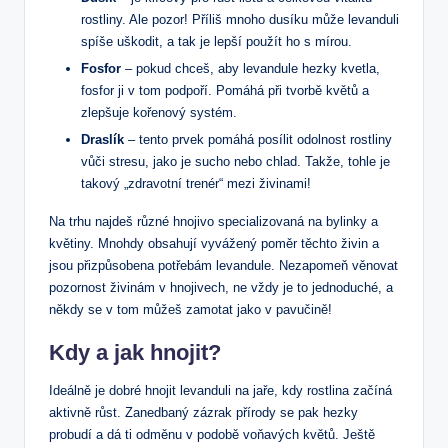
rostliny. Ale pozor! Příliš mnoho dusíku může levanduli
spíše uškodit, a tak je lepší použít ho s mírou.
Fosfor
– pokud chceš, aby levandule hezky kvetla,
fosfor ji v tom podpoří. Pomáhá při tvorbě květů a
zlepšuje kořenový systém.
Draslík
– tento prvek pomáhá posílit odolnost rostliny
vůči stresu, jako je sucho nebo chlad. Takže, tohle je
takový „zdravotní trenér“ mezi živinami!
Na trhu najdeš různé hnojivo specializovaná na bylinky a
květiny. Mnohdy obsahují vyvážený poměr těchto živin a
jsou přizpůsobena potřebám levandule. Nezapomeň věnovat
pozornost živinám v hnojivech, ne vždy je to jednoduché, a
někdy se v tom můžeš zamotat jako v pavučině!
Kdy a jak hnojit?
Ideálně je dobré hnojit levanduli na jaře, kdy rostlina začíná
aktivně růst. Zanedbaný zázrak přírody se pak hezky
probudí a dá ti odměnu v podobě voňavých květů. Ještě