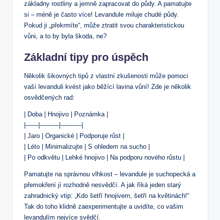
základny rostliny a jemně zapracovat do půdy. A pamatujte
si – méně je často více! Levandule miluje chudé půdy.
Pokud ji „překrmíte“, může ztratit svou charakteristickou
vůni, a to by byla škoda, ne?
Základní tipy pro úspěch
Několik šikovných tipů z vlastní zkušenosti může pomoci
vaší levanduli kvést jako běžící lavina vůní! Zde je několik
osvědčených rad:
| Doba | Hnojivo | Poznámka |
|——|———|———-|
| Jaro | Organické | Podporuje růst |
| Léto | Minimalizujte | S ohledem na sucho |
| Po odkvětu | Lehké hnojivo | Na podporu nového růstu |
Pamatujte na správnou vlhkost – levandule je suchopecká a
přemokření jí rozhodně nesvědčí. A jak říká jeden starý
zahradnický vtip: „Kdo šetří hnojivem, šetří na květinách!“
Tak do toho klidně zaexperimentujte a uvidíte, co vašim
levandulím nejvíce svědčí.