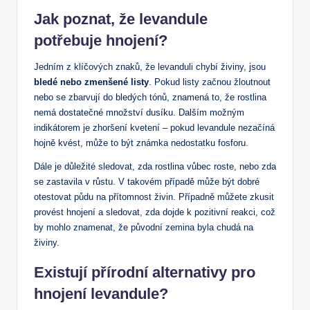
Jak poznat, že levandule
potřebuje hnojení?
Jedním z klíčových znaků, že levanduli chybí živiny, jsou
bledé nebo zmenšené listy
. Pokud listy začnou žloutnout
nebo se zbarvují do bledých tónů, znamená to, že rostlina
nemá dostatečné množství dusíku. Dalším možným
indikátorem je zhoršení kvetení – pokud levandule nezačíná
hojně kvést, může to být známka nedostatku fosforu.
Dále je důležité sledovat, zda rostlina vůbec roste, nebo zda
se zastavila v růstu. V takovém případě může být dobré
otestovat půdu na přítomnost živin. Případně můžete zkusit
provést hnojení a sledovat, zda dojde k pozitivní reakci, což
by mohlo znamenat, že původní zemina byla chudá na
živiny.
Existují přírodní alternativy pro
hnojení levandule?