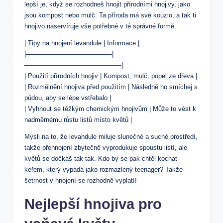
lepší je, když se rozhodneš hnojit přírodními hnojivy, jako
jsou kompost nebo mulč. Ta příroda má své kouzlo, a tak ti
hnojivo naservíruje vše potřebné v té správné formě.
| Tipy na hnojení levandule | Informace |
|—————————————-|
———————————————|
| Použití přírodních hnojiv | Kompost, mulč, popel ze dřeva |
| Rozmělnění hnojiva před použitím | Následně ho smíchej s
půdou, aby se lépe vstřebalo |
| Vyhnout se těžkým chemickým hnojivům | Může to vést k
nadměrnému růstu listů místo květů |
Mysli na to, že levandule miluje slunečné a suché prostředí,
takže přehnojení zbytečně vyprodukuje spoustu listí, ale
květů se dočkáš tak tak. Kdo by se pak chtěl kochat
keřem, který vypadá jako rozmazlený teenager? Takže
šetrnost v hnojení se rozhodně vyplatí!
Nejlepší hnojiva pro