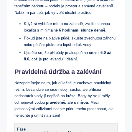
tanečním parketu – potřebuje prostor a správné osvětlení!
Nabízím pár tipů, jak vytvořit ideální prostředí:
Když si vybíráte místo na zahradě, zvolte slunnou
lokalitu s minimálně
6 hodinami slunce denně
.
Pokud jste na blátivé půdě, zkuste zvednutou záhonu
nebo přidání písku pro lepší odtok vody.
Ujistěte se, že pH půdy je alespoň na úrovni
6.0 až
8.0
, což je pro levanduli ideální.
Pravidelná údržba a zalévání
Nezapomínejte na to, jak důležité je zachovat pravidelný
režim. Levandule se sice nebojí sucha, ale přílišná
nedostatek vody jí nepřidá na kráse. Bagy by se jí měly
odměňovat vodou
pravidelně, ale s mírou
. Mezi
jednotlivými zálivkami nechte půdu trochu proschnout, ale
nenechte ji umřít na žízeň!
Fáze