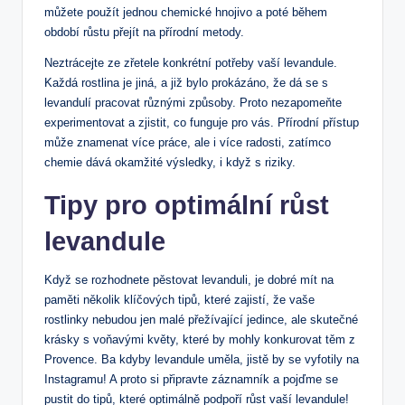
můžete použít jednou chemické hnojivo a poté během
období růstu přejít na přírodní metody.
Neztrácejte ze zřetele konkrétní potřeby vaší levandule.
Každá rostlina je jiná, a již bylo prokázáno, že dá se s
levandulí pracovat různými způsoby. Proto nezapomeňte
experimentovat a zjistit, co funguje pro vás. Přírodní přístup
může znamenat více práce, ale i více radosti, zatímco
chemie dává okamžité výsledky, i když s riziky.
Tipy pro optimální růst
levandule
Když se rozhodnete pěstovat levanduli, je dobré mít na
paměti několik klíčových tipů, které zajistí, že vaše
rostlinky nebudou jen malé přežívající jedince, ale skutečné
krásky s voňavými květy, které by mohly konkurovat těm z
Provence. Ba kdyby levandule uměla, jistě by se vyfotily na
Instagramu! A proto si připravte záznamník a pojďme se
pustit do tipů, které optimálně podpoří růst vaší levandule!