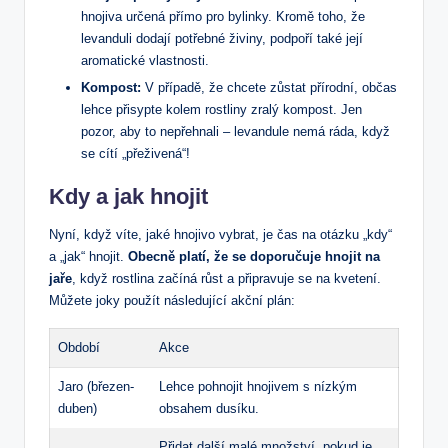
hnojiva určená přímo pro bylinky. Kromě toho, že
levanduli dodají potřebné živiny, podpoří také její
aromatické vlastnosti.
Kompost:
V případě, že chcete zůstat přírodní, občas
lehce přisypte kolem rostliny zralý kompost. Jen
pozor, aby to nepřehnali – levandule nemá ráda, když
se cítí „přeživená“!
Kdy a jak hnojit
Nyní, když víte, jaké hnojivo vybrat, je čas na otázku „kdy“
a „jak“ hnojit.
Obecně platí, že se doporučuje hnojit na
jaře
, když rostlina začíná růst a připravuje se na kvetení.
Můžete joky použít následující akční plán:
Období
Akce
Jaro (březen-
Lehce pohnojit hnojivem s nízkým
duben)
obsahem dusíku.
Přidat další malé množství, pokud je