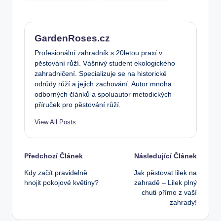
GardenRoses.cz
Profesionální zahradník s 20letou praxí v
pěstování růží. Vášnivý student ekologického
zahradničení. Specializuje se na historické
odrůdy růží a jejich zachování. Autor mnoha
odborných článků a spoluautor metodických
příruček pro pěstování růží.
View All Posts
Post
Předchozí Článek
Následující Článek
Kdy začít pravidelně
Jak pěstovat lilek na
navigation
hnojit pokojové květiny?
zahradě – Lilek plný
chuti přímo z vaší
zahrady!