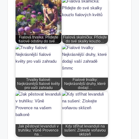
Fialová trvalka: Přidejte
Fialová skalnička: Přidejte
fialové odstíny do své…
do své skalky kouzlo…
Trvalky fialové:
Fialové trvalky:
Nejkrásnější fialové květy
Nejkrásnější druhy, které
pro vaši zahradu
dodají…
Jak pěstovat levanduli v
Kdy stříhat levanduli na
truhlíku: Vůně Provence
sušení: Získejte voňavou
na…
sklizeň