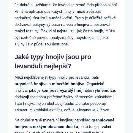
Je dobré si uvědomit, že levandule nemá ráda přehnojování.
Přílišná aplikace dusíkatých hnojiv může způsobit
nadměrný růst listů a méně květů. Proto je důležité pečlivě
dodržovat pokyny výrobce na obalu hnojiva a pozorovat
reakci rostliny. Pokud si nejste jisti, jak často hnojit,
může
být užitečné provést analýzu půdy
, abyste zjistili, jaké
živiny již v půdě jsou dostupné.
Jaké typy hnojiv jsou pro
levanduli nejlepší?
Mezi nejoblíbenější typy hnojiv pro levanduli patří
organická hnojiva
a
minerální hnojiva
. Organická
hnojiva, jako je
kompost
,
vyzrálý hnůj
nebo
rybí emulze
,
dodávají rostlinám potřebné živiny přirozeným způsobem.
Tato hnojiva nejen obohacují půdu, ale také podporují
zdravou mikrobiální aktivitu, což je u levandule klíčové.
Na druhé straně minerální hnojiva, například
granulované
hnojivo s nízkým obsahem dusíku
, také fungují velmi