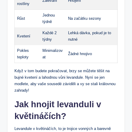
Zalévání
Hnojení
rostliny
Jednou
Růst
Na začátku sezony
týdně
Každé 2
Lehká dávka, pokud je to
Kvetení
týdny
nutné
Pokles
Minimalizov
Žádné hnojivo
teploty
at
Když v tom budete pokračovat, brzy se můžete těšit na
bujné kvetení a lahodnou vůni levandule. Nyní se jen
modlete, aby vaše sousedé záviděli a vy se stali královnou
zahrady!
Jak hnojit levanduli v
květináčích?
Levandule v květináčích, to je trojice vonných a barevně