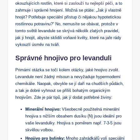
okouzlujících rostlin,
které si zaslouží tu nejlepší péči
, a to
zahrnuje i správné hnojení. Možná se ptáte: „Jak ji vlastně
hnojit? Potřebuje speciální přístup či nějakou hypotetickou
rostlinnou potravinu?“ No, nemusíte se obávat, protože v
tomto světě levandule se skrývá několik zlatých pravidel,
jak ji hnojit, abyste sklidili voňavé květy, které na jaře rády
vykouzlí úsměv na tváři.
Správné hnojivo pro levanduli
Primární otázka se točí kolem otázky, jaké hnojivo zvolit.
Levandule není žádný mlsoun a nevyžaduje hypermoderní
chemikálie. Naopak, obvykle se jí daří na chudších půdách,
a tak je dobré vyhnout se příliš bohatým organickým
hnojivům. Zde je pár tipů, jak jí dodat potřebné živiny:
Minerální hnojivo:
Všeobecně použitelná minerální
hnojiva s nižším obsahem dusíku (N) jsou ideální pro
vaše levandulky. Hnojiva s poměrem např. 7-3-5 jsou
skvělou volbou.
Hnojivo pro bylinky:
Mnoho zahrádkářů volí speciální