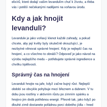
elixírů, které dodají vašim levandulím chuť k životu, a třeba
vás i potěší nečekanými nadějemi na voňavou úrodu.
Kdy a jak hnojit
levanduli?
Levandule je jako voňavý klenot každé zahrady, a pokud
chcete, aby její květy byly skutečně okouzlující, je
nezbytné věnovat správné hnojení. Kdy je nejlepší čas na
hnojení, a co všechno to obnáší? Odpoveď je jako návod na
výrobu nejlepšího medu – potřebujete správné ingredience a
chvilku trpělivosti.
Správný čas na hnojení
Levanduli hnojte na jaře, když začne bujný růst. Nejlepší
období se obvykle pohybuje mezi březnem a dubnem. V tu
dobu jsou rostliny v aktivním růstu po zimním spánku a
hnojivo jim dodá potřebnou energii. Přesně tak, jako když po
dlouhé zimě dostanete pořádnou porci dobrého jídla – hned