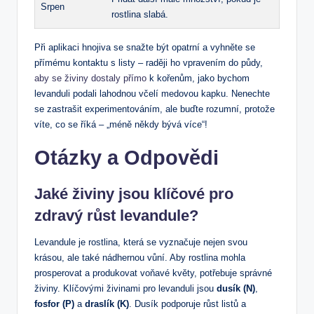
Srpen
rostlina slabá.
Při aplikaci hnojiva se snažte být opatrní a vyhněte se
přímému kontaktu s listy – raději ho vpravením do půdy,
aby se živiny dostaly přímo
k kořenům, jako bychom
levanduli podali lahodnou včelí medovou kapku. Nenechte
se zastrašit experimentováním, ale buďte rozumní, protože
víte, co se říká – „méně někdy bývá více“!
Otázky a Odpovědi
Jaké živiny jsou klíčové pro
zdravý růst levandule?
Levandule je rostlina, která se vyznačuje nejen svou
krásou, ale také nádhernou vůní. Aby rostlina mohla
prosperovat a produkovat voňavé květy, potřebuje správné
živiny. Klíčovými živinami pro levanduli jsou
dusík (N)
,
fosfor (P)
a
draslík (K)
. Dusík podporuje růst listů a