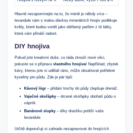
Hlavně nezapomínejte na to, že méně je někdy více –
levandule vám s malou dávkou minerálních hnojiv poděkuje
květy, které budou vonět jako oblíbený parfém z té látky,
která vám přináší radost.
DIY hnojiva
Pokud jste kreativní duše, co ráda zkouší nové věci,
pokuste se o přípravu
vlastného hnojiva
! Například, zbytek
kávy, kterou jste si udělali ráno, může obsahovat potřebné
kyseliny pro půdu. Zde je pár tipů:
Kávový lógr
– přidání trochy do půdy zlepšuje drenáž.
Vaječné skořápky
– drcené skořápky obohatí půdu o
vápník.
Banánové slupky
– díky draslíku potěší vaše
levandule.
Určitě doporučuji si zahradu nezapravovat do hnojících