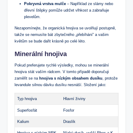
Pokryvná vrstva mulče
– Například ze slámy nebo
dřevní štěpky pomůže udržet vlhkost a zabraňuje
plevelům.
Nezapomínejte, že organická hnojiva se uvolňují postupně,
takže se nemusíte bát zbytečného „přebíhání“ a vašim
květům se bude dařit krásně po celé léto.
Minerální hnojiva
Pokud preferujete rychlé výsledky, mohou se minerální
hnojiva stát vaším rádcem. V tomto případě doporučuji
zaměřit se na
hnojiva s nízkým obsahem dusíku
, protože
levandule silnou dávku dusíku nesnáší. Složení jako:
Typ hnojiva
Hlavní živiny
Superfosfát
Fosfor
Kalium
Draslík
Hnojiva s nízkým NPK
Nízký dusík, vyšší Phos a K