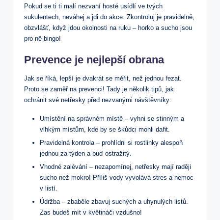
Pokud se ti ti malí nezvaní hosté usídlí ve tvých
sukulentech, neváhej a jdi do akce. Zkontroluj je pravidelně,
obzvlášť, když jdou okolnosti na ruku – horko a sucho jsou
pro ně bingo!
Prevence je nejlepší obrana
Jak se říká, lepší je dvakrát se měřit, než jednou řezat.
Proto se zaměř na prevenci! Tady je několik tipů, jak
ochránit své netřesky před nezvanými návštěvníky:
Umístění na správném místě – vyhni se stinným a
vlhkým místům, kde by se škůdci mohli dařit.
Pravidelná kontrola – prohlídni si rostlinky alespoň
jednou za týden a buď ostražitý.
Vhodné zalévání – nezapomínej, netřesky mají raději
sucho než mokro! Příliš vody vyvolává stres a nemoc
v listí.
Údržba – zbaběle zbavuj suchých a uhynulých listů.
Zas budeš mít v květináči vzdušno!