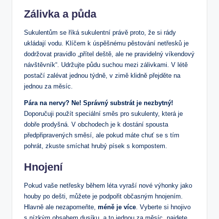
Zálivka a půda
Sukulentům se říká sukulentní právě proto, že si rády
ukládají vodu. Klíčem k úspěšnému pěstování netřesků je
dodržovat pravidlo „přítel deště, ale ne pravidelný víkendový
návštěvník“. Udržujte půdu suchou mezi zálivkami. V létě
postačí zalévat jednou týdně, v zimě klidně přejděte na
jednou za měsíc.
Pára na nervy? Ne! Správný substrát je nezbytný!
Doporučuji použít speciální směs pro sukulenty, která je
dobře prodyšná. V obchodech je k dostání spousta
předpřipravených směsí, ale pokud máte chuť se s tím
pohrát, zkuste smíchat hrubý písek s kompostem.
Hnojení
Pokud vaše netřesky během léta vyraší nové výhonky jako
houby po dešti, můžete je podpořit občasným hnojením.
Hlavně ale nezapomeňte,
méně je více
. Vyberte si hnojivo
s nízkým obsahem dusíku, a to jednou za měsíc, najdete