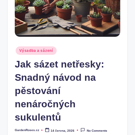
Posted
Výsadba a sázení
in
Jak sázet netřesky:
Snadný návod na
pěstování
nenáročných
sukulentů
GardenRoses.cz
14 června, 2026
No Comments
Posted
by