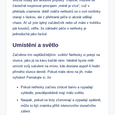
složité rituály ani úklidové přípravy. Vlastně, můžete se
částečně inspirovat principem „méně je více“, což v
překladu znamená: dobří rodiče netřesků se o své rostlinky
starají s láskou, ale z přehnané péče si akorát udělají
chaos. Ať už jste úplný začátečník nebo už máte v truhlíku
pár kousků, věřte, že základní péče o netřesky je
jednoduchá jako facka!
Umístění a světlo
Začněme tím nejdůležitějším: světlo! Netřesky si potrpí na
slunce, jako já na kávu každé ráno. Ideálně byste měli
umístit svůj sukulent na místo, kde dostane aspoň 6 hodin
přímého slunce denně. Pokud máte okno na jih, máte
vyhráno! Pamatujte si, že:
Pokud netřesky začnou ztrácet barvu a vypadají
vybledle, pravděpodobně mají málo světla.
Naopak, pokud se listy zčervenají a vypadají spáleně,
může to být známka příliš intenzivního slunečního
záření.