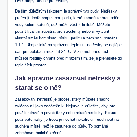
LED lampy určené pro rostliny.
Dalším důležitým faktorem je správný typ půdy. Netřesky
preferují dobře propustnou půdu, která zabraňuje hromadění
vody kolem kořenů, což může vést k hnilobě. Můžete
použít kvalitní substrát pro sukulenty nebo si vytvořit
vlastní směs kombinací písku, perlitu a zeminy v poměru
1:1:1. Dbejte také na správnou teplotu – netřesky se nejlépe
daří při teplotách mezi 18-24 °C. V zimních měsících
můžete rostliny chránit před mrazem tím, že je přenesete do
teplejších prostor.
Jak správně zasazovat netřesky a
starat se o ně?
Zasazování netřesků je proces, který můžete snadno
zvládnout i jako začátečník. Nejprve je důležité, aby jste
použili zdravé a pevné řízky nebo mladé rostlinky. Pokud
používáte řízky, je třeba je nechat několik dní uschnout na
suchém místě, než je zasunete do půdy. To pomáhá
zabraňovat hnilobě kořenů.