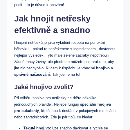
pocit – to je důvod k obavám!
Jak hnojit netřesky
efektivně a snadno
Hnojení netřesků je jako vyladění receptu na perfektní
bábovku – pokud to nepřeženete s ingrediencemi, dostanete
nejlepší výsledek. Tyto malé zelené zázraky nepotřebují
žádné fancy živiny, ale přesto se můžete postarat o to, aby
jim nic nechybělo. Klíčem k úspěchu je
vhodné hnojivo
a
správné načasování
. Tak jdeme na to!
Jaké hnojivo zvolit?
Při výběru hnojiva pro netřesky se držte několika
jednoduchých pravidel. Nejlépe fungují
speciální hnojiva
pro sukulenty
, která jsou k dostání v pokojových rostlinách
nebo zahradnictvích. Zde je pár tipů, co hledat:
Tekuté hnojivo:
Lze snadno dávkovat a rychle se