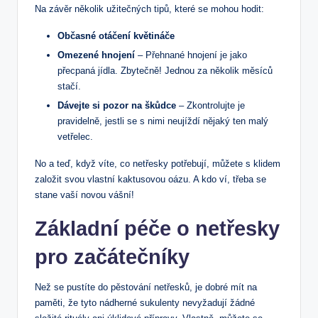
Na závěr několik užitečných tipů, které se mohou hodit:
Občasné otáčení květináče
Omezené hnojení
– Přehnané hnojení je jako
přecpaná jídla. Zbytečně! Jednou za několik měsíců
stačí.
Dávejte si pozor na škůdce
– Zkontrolujte je
pravidelně, jestli se s nimi neujíždí nějaký ten malý
vetřelec.
No a teď, když víte, co netřesky potřebují, můžete s klidem
založit svou vlastní kaktusovou oázu. A kdo ví, třeba se
stane vaší novou vášní!
Základní péče o netřesky
pro začátečníky
Než se pustíte do pěstování netřesků, je dobré mít na
paměti, že tyto nádherné sukulenty nevyžadují žádné