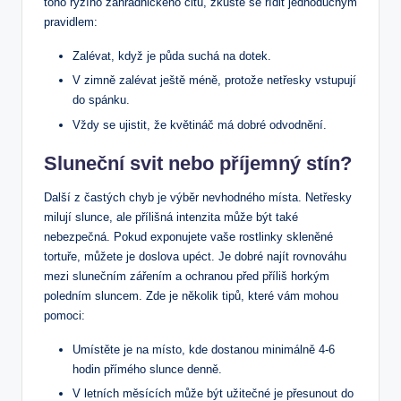
toho ryzího zahradnického citu, zkuste se řídit jednoduchým
pravidlem:
Zalévat, když je půda suchá na dotek.
V zimně zalévat ještě méně, protože netřesky vstupují
do spánku.
Vždy se ujistit, že květináč má dobré odvodnění.
Sluneční svit nebo příjemný stín?
Další z častých chyb je výběr nevhodného místa. Netřesky
milují slunce, ale přílišná intenzita může být také
nebezpečná. Pokud exponujete vaše rostlinky skleněné
tortuře, můžete je doslova upéct. Je dobré najít rovnováhu
mezi slunečním zářením a ochranou před příliš horkým
poledním sluncem. Zde je několik tipů, které vám mohou
pomoci:
Umístěte je na místo, kde dostanou minimálně 4-6
hodin přímého slunce denně.
V letních měsících může být užitečné je přesunout do