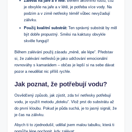
Zalévat na jaře a v létě:
Během aktivního růstu, což
je obvykle na jaře a v létě, je potřeba více vody. Na
podzim a v zimě netřesky téměř vůbec nevyžadují
zálivku.
Použij kvalitní substrát:
Ten správný substrát by měl
být dobře propustný. Směsi na kaktusy obvykle
skvěle fungují!
Během zalévání použij zásadu „méně, ale lépe“. Představ
si, že zalévání netřesků je jako udržování emocionální
rovnováhy s kamarádem – občas je lepší si na sebe dávat
pozor a neudělat nic příliš rychle.
Jak poznat, že potřebují vodu?
Osvědčený způsob, jak zjistit, zda tví netřesky potřebují
vodu, je využít metodu „doteku“. Vlož prst do substrátu až
do první kloubu. Pokud je půda suchá, je to jasný signál, že
je čas na zálivku.
Abych ti to zjednodušil, udělal jsem malou tabulku, která ti
pomůže lépe pochopit, kdy zalévat: