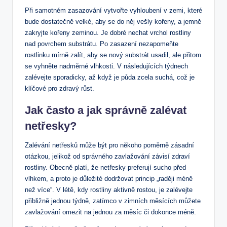
Při samotném zasazování vytvořte vyhloubení v zemi, které
bude dostatečně velké, aby se do něj vešly kořeny, a jemně
zakryjte kořeny zeminou. Je dobré nechat vrchol rostliny
nad povrchem substrátu. Po zasazení nezapomeňte
rostlinku mírně zalít, aby se nový substrát usadil, ale přitom
se vyhněte nadměrné vlhkosti. V následujících týdnech
zalévejte sporadicky, až když je půda zcela suchá, což je
klíčové pro zdravý růst.
Jak často a jak správně zalévat
netřesky?
Zalévání netřesků může být pro někoho poměrně zásadní
otázkou, jelikož od správného zavlažování závisí zdraví
rostliny. Obecně platí, že netřesky preferují sucho před
vlhkem, a proto je důležité dodržovat princip „raději méně
než více“. V létě, kdy rostliny aktivně rostou, je zalévejte
přibližně jednou týdně, zatímco v zimních měsících můžete
zavlažování omezit na jednou za měsíc či dokonce méně.