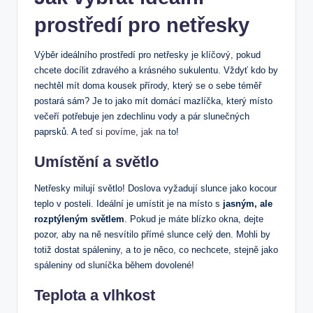
prostředí pro netřesky
Výběr ideálního prostředí pro netřesky je klíčový, pokud
chcete docílit zdravého a krásného sukulentu. Vždyť kdo by
nechtěl mít doma kousek přírody, který se o sebe téměř
postará sám? Je to jako mít domácí mazlíčka, který místo
večeří potřebuje jen zdechlinu vody a pár slunečných
paprsků. A
teď si povíme
,
jak na
to!
Umístění a světlo
Netřesky milují světlo! Doslova vyžadují slunce jako kocour
teplo v posteli. Ideální je umístit je na místo s
jasným, ale
rozptýleným světlem
. Pokud je máte blízko okna, dejte
pozor, aby na ně nesvítilo přímé slunce celý den. Mohli by
totiž dostat spáleniny, a to je něco, co nechcete, stejně jako
spáleniny od sluníčka během dovolené!
Teplota a vlhkost