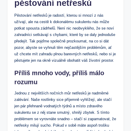
pěstování netřesků
Pěstování netřesků je radostí, kterou si mnozí z nás
užívají, ale na cestě k dokonalému sukulentu nás může
potkat spousta zádrhelů. Není nic neobvyklého, že se noví
zahradníci setkávají s chybami, které by se daly jednoduše
předejít. Tak pojďme společně prozkoumat, na co si dát
pozor, abyste se vyhnuli těm nejčastějším problémům, ať
už chcete mít zahradu plnou barevných netřesků, nebo si je
pěstujete jen na okně vizuálně obohatit váš životní prostor.
Příliš mnoho vody, příliš málo
rozumu
Jednou z největších nočních můr netřesků je nadměrné
zalévání. Naše rostlinky sice příjemně vyhlížejí, ale stačí
jen pár přehnaně vodnatých týdnů a místo zdravého
sukulentu se z něj stane smutný, shnilý zbytek. S tímto
problémem se vyrovnáte snadno – stačí si zapamatovat, že
netřesky milují sucho. Pokud v sobě máte aspoň trošku