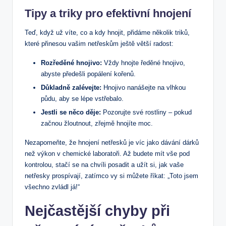
Tipy a triky pro efektivní hnojení
Teď, když už víte, co a kdy hnojit, přidáme několik triků,
které přinesou vašim netřeskům ještě větší radost:
Rozředěné hnojivo:
Vždy hnojte ředěné hnojivo,
abyste předešli popálení kořenů.
Důkladně zalévejte:
Hnojivo nanášejte na vlhkou
půdu, aby se lépe vstřebalo.
Jestli se něco děje:
Pozorujte své rostliny – pokud
začnou žloutnout, zřejmě hnojíte moc.
Nezapomeňte, že hnojení netřesků je víc jako dávání dárků
než výkon v chemické laboratoři. Až budete mít vše pod
kontrolou, stačí se na chvíli posadit a užít si, jak vaše
netřesky prospívají, zatímco vy si můžete říkat: „Toto jsem
všechno zvládl já!“
Nejčastější chyby při