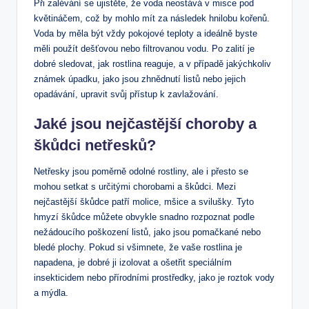
Při zalévání se ujistěte, že voda neostává v misce pod
květináčem, což by mohlo mít za následek hnilobu kořenů.
Voda by měla být vždy pokojové teploty a ideálně byste
měli použít dešťovou nebo filtrovanou vodu. Po zalití je
dobré sledovat, jak rostlina reaguje, a v případě jakýchkoliv
známek úpadku, jako jsou zhnědnutí listů nebo jejich
opadávání, upravit svůj přístup k zavlažování.
Jaké jsou nejčastější choroby a
škůdci netřesků?
Netřesky jsou poměrně odolné rostliny, ale i přesto se
mohou setkat s určitými chorobami a škůdci. Mezi
nejčastější škůdce patří molice, mšice a svilušky. Tyto
hmyzí škůdce můžete obvykle snadno rozpoznat podle
nežádoucího poškození listů, jako jsou pomačkané nebo
bledé plochy. Pokud si všimnete, že vaše rostlina je
napadena, je dobré ji izolovat a ošetřit speciálním
insekticidem nebo přírodními prostředky, jako je roztok vody
a mýdla.