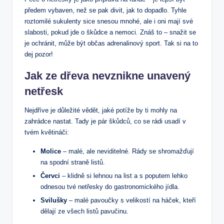
předem vybaven, než se pak divit, jak to dopadlo. Tyhle
roztomilé sukulenty sice snesou mnohé, ale i oni mají své
slabosti, pokud jde o škůdce a nemoci. Znáš to – snažit se
je ochránit, může být občas adrenalinový sport. Tak si na to
dej pozor!
Jak ze dřeva nevznikne unavený
netřesk
Nejdříve je důležité vědět, jaké potíže by ti mohly na
zahrádce nastat. Tady je pár škůdců, co se rádi usadí v
tvém květináči:
Molice
– malé, ale neviditelné. Rády se shromažďují
na spodní straně listů.
Červci
– klidně si lehnou na list a s poputem lehko
odnesou tvé netřesky do gastronomického jídla.
Svilušky
– malé pavoučky s velikostí na háček, kteří
dělají ze všech listů pavučinu.