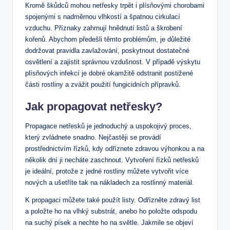
Kromě škůdců mohou netřesky trpět i plísňovými chorobami
spojenými s nadměrnou vlhkostí a špatnou cirkulací
vzduchu. Příznaky zahrnují hnědnutí listů a škrobení
kořenů. Abychom předešli těmto problémům, je důležité
dodržovat pravidla zavlažování, poskytnout dostatečné
osvětlení a zajistit správnou vzdušnost. V případě výskytu
plísňových infekcí je dobré okamžitě odstranit postižené
části rostliny a zvážit použití fungicidních přípravků.
Jak propagovat netřesky?
Propagace netřesků je jednoduchý a uspokojivý proces,
který zvládnete snadno. Nejčastěji se provádí
prostřednictvím řízků, kdy odříznete zdravou výhonkou a na
několik dní ji necháte zaschnout. Vytvoření řízků netřesků
je ideální, protože z jedné rostliny můžete vytvořit více
nových a ušetříte tak na nákladech za rostlinný materiál.
K propagaci můžete také použít listy. Odřízněte zdravý list
a položte ho na vlhký substrát, anebo ho položte odspodu
na suchý písek a nechte ho na světle. Jakmile se objeví