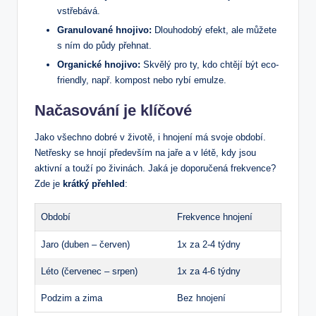
vstřebává.
Granulované hnojivo:
Dlouhodobý efekt, ale můžete
s ním do půdy přehnat.
Organické hnojivo:
Skvělý pro ty, kdo chtějí být eco-
friendly, např. kompost nebo rybí emulze.
Načasování je klíčové
Jako všechno dobré v životě, i hnojení má svoje období.
Netřesky se hnojí především na jaře a v létě, kdy jsou
aktivní a touží po živinách. Jaká je doporučená frekvence?
Zde je
krátký přehled
:
Období
Frekvence hnojení
Jaro (duben – červen)
1x za 2-4 týdny
Léto (červenec – srpen)
1x za 4-6 týdny
Podzim a zima
Bez hnojení