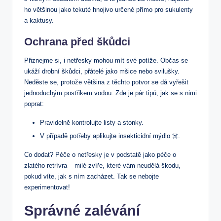
ho většinou jako tekuté hnojivo určené přímo pro sukulenty
a kaktusy.
Ochrana před škůdci
Přiznejme si, i netřesky mohou mít své potíže. Občas se
ukáží drobní škůdci, přátelé jako mšice nebo svilušky.
Neděste se, protože většina z těchto potvor se dá vyřešit
jednoduchým postřikem vodou. Zde je pár tipů, jak se s nimi
poprat:
Pravidelně kontrolujte listy a stonky.
V případě potřeby aplikujte insekticidní mýdlo ☠️.
Co dodat? Péče o netřesky je v podstatě jako péče o
zlatého retrívra – milé zvíře, které vám neudělá škodu,
pokud víte, jak s ním zacházet. Tak se nebojte
experimentovat!
Správné zalévání