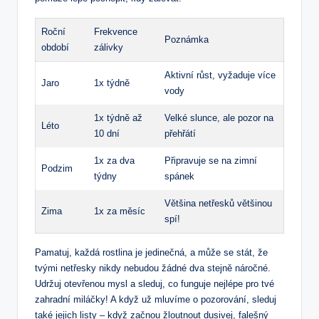
Roční
Frekvence
Poznámka
období
zálivky
Aktivní růst, vyžaduje více
Jaro
1x týdně
vody
1x týdně až
Velké slunce, ale pozor na
Léto
10 dní
přehřátí
1x za dva
Připravuje se na zimní
Podzim
týdny
spánek
Většina netřesků většinou
Zima
1x za měsíc
spí!
Pamatuj, každá rostlina je jedinečná, a může se stát, že
tvými netřesky nikdy nebudou žádné dva stejně náročné.
Udržuj otevřenou mysl a sleduj, co funguje nejlépe pro tvé
zahradní miláčky! A když už mluvíme o pozorování, sleduj
také jejich listy – když začnou žloutnout dusivej, falešný