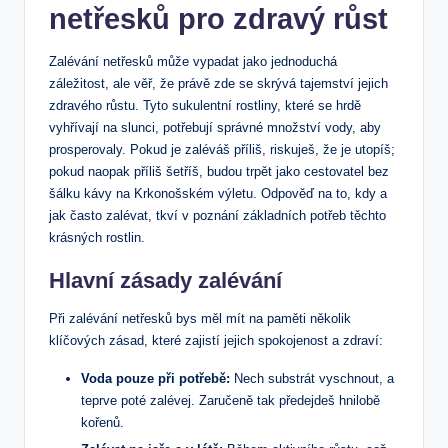
netřesků pro zdravý růst
Zalévání netřesků může vypadat jako jednoduchá
záležitost, ale věř, že právě zde se skrývá tajemství jejich
zdravého růstu. Tyto sukulentní rostliny, které se hrdě
vyhřívají na slunci, potřebují správné množství vody, aby
prosperovaly. Pokud je zaléváš příliš, riskuješ, že je utopíš;
pokud naopak příliš šetříš, budou trpět jako cestovatel bez
šálku kávy na Krkonošském výletu. Odpověď na to, kdy a
jak často zalévat, tkví v poznání základních potřeb těchto
krásných rostlin.
Hlavní zásady zalévání
Při zalévání netřesků bys měl mít na paměti několik
klíčových zásad, které zajistí jejich spokojenost a zdraví:
Voda pouze při potřebě:
Nech substrát vyschnout, a
teprve poté zalévej. Zaručeně tak předejdeš hnilobě
kořenů.