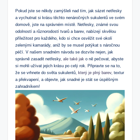
Pokud jste se někdy zamýšleli nad tím, jak sázet netřesky
a vychutnat si krásu těchto nenáročných sukulentů ve svém
domově, jste na správném místě. Netřesky, známé svou
odolností a různorodostí tvarů a barev, nabízejí skvělou
příležitost pro každého, kdo si chce osvěžit své okolí
zelenými kamarády, aniž by se musel potýkat s náročnou
péčí. V našem snadném návodu se dozvíte nejen, jak
správně zasadit netřesky,
ale také jak
o ně pečovat, abyste
si mohli užívat jejich krásu po celý rok. Připravte se na to,
že se vrhnete do světa sukulentů,
který je plný barev
, textur
a překvapení, a objevte, jak snadné je stát se úspěšným
zahradníkem!