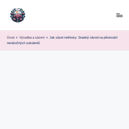
Skip
to
content
Úvod
»
Výsadba a sázení
»
Jak sázet netřesky: Snadný návod na pěstování
nenáročných sukulentů