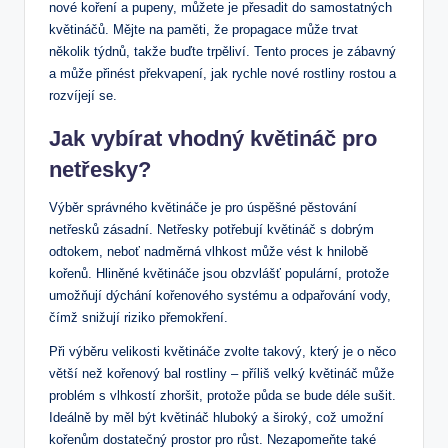
nové koření a pupeny, můžete je přesadit do samostatných
květináčů. Mějte na paměti, že propagace může trvat
několik týdnů, takže buďte trpěliví. Tento proces je zábavný
a může přinést překvapení, jak rychle nové rostliny rostou a
rozvíjejí se.
Jak vybírat vhodný květináč pro
netřesky?
Výběr správného květináče je pro úspěšné pěstování
netřesků zásadní. Netřesky potřebují květináč s dobrým
odtokem, neboť nadměrná vlhkost může vést k hnilobě
kořenů. Hliněné květináče jsou obzvlášť populární, protože
umožňují dýchání kořenového systému a odpařování vody,
čímž snižují riziko přemokření.
Při výběru velikosti květináče zvolte takový, který je o něco
větší než kořenový bal rostliny – příliš velký květináč může
problém s vlhkostí zhoršit, protože půda se bude déle sušit.
Ideálně by měl být květináč hluboký a široký, což umožní
kořenům dostatečný prostor pro růst. Nezapomeňte také