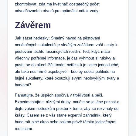
zkontrolovat, zda má květináč dostatečný počet
odvodňovacích otvorů pro optimální odtok vody.
Závěrem
Jak sázet netřesky: Snadný návod na pěstování
nenáročných sukulentů je skvělým začátkem vaší cesty k
pěstování těchto fascinujících rostlin. Teď, když máte
všechny potřebné informace, je čas vyhrnout si rukávy a
pustit se do akce! Pěstování netřesků je nejen jednoduché,
ale také nesmírně uspokojivé – kdo by odolal pohledu na
bujné sukulenty, které okouzlují svými neobvyklými tvary a
barvami?
Pamatujte, že úspěch spočívá v trpělivosti a péči.
Experimentujte s různými druhy, naučte se je lépe poznat a
dejte vašim netřeskům prostor k tomu, aby se rozvinuly do
krásy. Časem se z vás stane expertní zahradník, který
bude mít plné okno nebo balkon právě těmito jedinečnými
rostlinami.