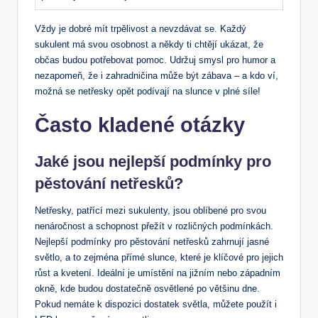
Vždy je dobré mít trpělivost a nevzdávat se. Každý
sukulent má svou osobnost a někdy ti chtějí ukázat, že
občas budou potřebovat pomoc. Udržuj smysl pro humor a
nezapomeň, že i zahradničina může být zábava – a kdo ví,
možná se netřesky opět podívají na slunce v plné síle!
Často kladené otázky
Jaké jsou nejlepší podmínky pro
pěstování netřesků?
Netřesky, patřící mezi sukulenty, jsou oblíbené pro svou
nenáročnost a schopnost přežít v rozličných podmínkách.
Nejlepší podmínky pro pěstování netřesků zahrnují jasné
světlo, a to zejména přímé slunce, které je klíčové pro jejich
růst a kvetení. Ideální je umístění na jižním nebo západním
okně, kde budou dostatečně osvětlené po většinu dne.
Pokud nemáte k dispozici dostatek světla, můžete použít i