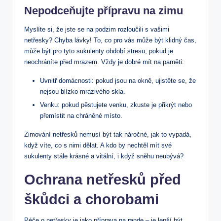
Nepodceňujte přípravu na zimu
Myslíte si, že jste se na podzim rozloučili s vašimi
netřesky? Chyba lávky! To, co pro vás může být klidný čas,
může být pro tyto sukulenty období stresu, pokud je
neochráníte před mrazem. Vždy je dobré mít na paměti:
Uvnitř domácnosti: pokud jsou na okně, ujistěte se, že
nejsou blízko mrazivého skla.
Venku: pokud pěstujete venku, zkuste je přikrýt nebo
přemístit na chráněné místo.
Zimování netřesků nemusí být tak náročné, jak to vypadá,
když víte, co s nimi dělat. A kdo by nechtěl mít své
sukulenty stále krásné a vitální, i když sněhu neubývá?
Ochrana netřesků před
škůdci a chorobami
Péče o netřesky je jako příprava na rande – je lepší být