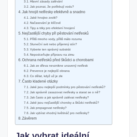
Hlavní zásady zalévání
Jak poznat, že potřebují vodu?
Jak hnojit netřesky efektivně a snadno
Jaké hnojivo zvolit?
Načasování je klíčové
Tipy a triky pro efektivní hnojení
Nejčastější chyby při pěstování netřesků
Příliš mnoho vody, příliš málo rozumu
Sluneční svit nebo příjemný stín?
Vyberte ten správný substrát
Nepodceňujte přípravu na zimu
Ochrana netřesků před škůdci a chorobami
Jak ze dřeva nevznikne unavený netřesk
Prevence je nejlepší obrana
Co dělat, když už je zle
Často kladené otázky
Jaké jsou nejlepší podmínky pro pěstování netřesků?
Jak správně zasazovat netřesky a starat se o ně?
Jak často a jak správně zalévat netřesky?
Jaké jsou nejčastější choroby a škůdci netřesků?
Jak propagovat netřesky?
Jak vybírat vhodný květináč pro netřesky?
Závěrem
Jak vybrat ideální