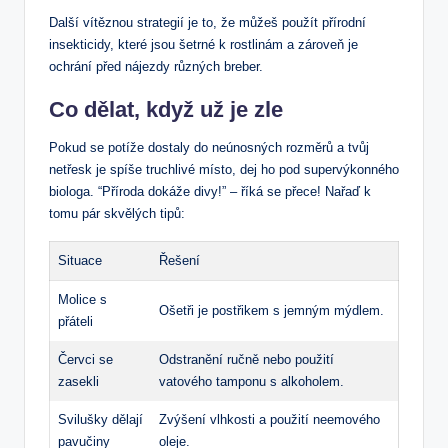
Další vítěznou strategií je to, že můžeš použít přírodní
insekticidy, které jsou šetrné k rostlinám a zároveň je
ochrání před nájezdy různých breber.
Co dělat, když už je zle
Pokud se potíže dostaly do neúnosných rozměrů a tvůj
netřesk je spíše truchlivé místo, dej ho pod supervýkonného
biologa. “Příroda dokáže divy!” – říká se přece! Nařaď k
tomu pár skvělých tipů:
Situace
Řešení
Molice s
Ošetři je postřikem s jemným mýdlem.
přáteli
Červci se
Odstranění ručně nebo použití
zasekli
vatového tamponu s alkoholem.
Svilušky dělají
Zvýšení vlhkosti a použití neemového
pavučiny
oleje.