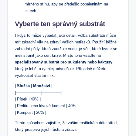
mírného stínu, aby se předešlo popáleninám na
listech.
Vyberte ten správný substrát
I když to může vypadat jako detail, volba substrátu může
mít zásadní vliv na zdraví vašich netřesků. Použití běžné
zahradní půdy, která zadržuje vodu, je věc, které byste se
měli stranit jako čert kříže. Místo toho vsaďte na
specializovaný substrát pro sukulenty nebo kaktusy
,
který je lehčí a rychleji odvodňuje. Případně můžete
vyzkoušet vlastní mix:
|
Složka
|
Množství
|
|——————-|—————|
| Písek | 40% |
| Perlitu nebo lávové kamení | 40% |
| Kompost | 20% |
Tímto způsobem zajistíte, že vašim rostlinkám dáte střed,
který prospívá jejich růstu a zdraví.