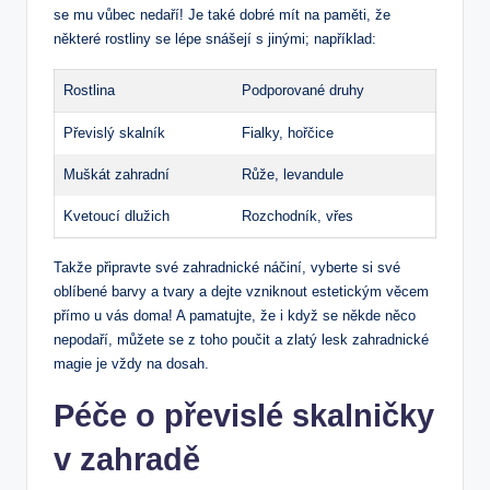
se mu vůbec nedaří! Je také dobré mít na paměti, že
některé rostliny se lépe snášejí s jinými; například:
Rostlina
Podporované druhy
Převislý skalník
Fialky, hořčice
Muškát zahradní
Růže, levandule
Kvetoucí dlužich
Rozchodník, vřes
Takže připravte své zahradnické náčiní, vyberte si své
oblíbené barvy a tvary a dejte vzniknout estetickým věcem
přímo u vás doma! A pamatujte, že i když se někde něco
nepodaří, můžete se z toho poučit a zlatý lesk zahradnické
magie je vždy na dosah.
Péče o převislé skalničky
v zahradě