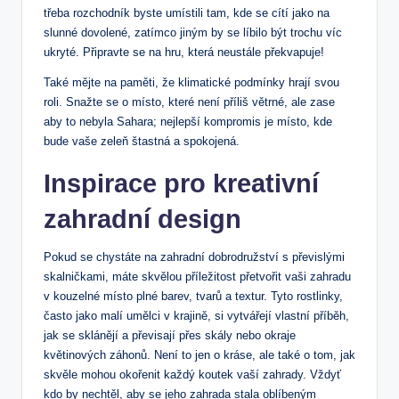
třeba rozchodník byste umístili tam, kde se cítí jako na
slunné dovolené, zatímco jiným by se líbilo být trochu víc
ukryté. Připravte se na hru, která neustále překvapuje!
Také mějte na paměti, že klimatické podmínky hrají svou
roli. Snažte se o místo, které není příliš větrné, ale zase
aby to nebyla Sahara; nejlepší kompromis je místo, kde
bude vaše zeleň štastná a spokojená.
Inspirace pro kreativní
zahradní design
Pokud se chystáte na zahradní dobrodružství s převislými
skalničkami, máte skvělou příležitost přetvořit vaši zahradu
v kouzelné místo plné barev, tvarů a textur. Tyto rostlinky,
často jako malí umělci v krajině, si vytvářejí vlastní příběh,
jak se sklánějí a převisají přes skály nebo okraje
květinových záhonů. Není to jen o kráse, ale také o tom, jak
skvěle mohou okořenit každý koutek vaší zahrady. Vždyť
kdo by nechtěl, aby se jeho zahrada stala oblíbeným