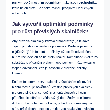
různým povětrnostním podmínkám, jako jsou
rozchodníky
,
které nejen přežijí, ale také mohou prospívat i v suchých
oblastech.
Jak vytvořit optimální podmínky
pro růst převislých skalniček?
Aby převislé skalničky zdravě prosperovaly, je klíčové
zajistit jim vhodné pěstební podmínky.
Půda
je jedním z
nejdůležitějších faktorů – měla by být dobře odvodněná a
mít mírně kyselou až neutrální reakci. Kombinace kvalitního
substrátu s přidaným pískem nebo perlitem může výrazně
zlepšit odvodnění, což je zásadní v prevenci hniloby
kořenů.
Dalším faktorem, který hraje roli v úspěšném pěstování
těchto rostlin, je
osvětlení
. Většina převislých skalniček
preferuje plné slunce, což znamená alespoň 6 hodin
přímého slunečního světla každý den. Zatímco některé
druhy mohou tolerovat polostín, pokud jsou umístěny ve
stínu příliš dlouho, mohou ztratit svou atraktivitu a vitalitu.