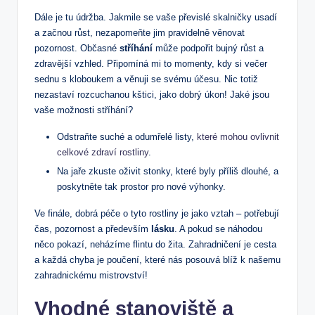
Dále je tu údržba. Jakmile se vaše převislé skalničky usadí
a začnou růst, nezapomeňte jim pravidelně věnovat
pozornost. Občasné
stříhání
může podpořit bujný růst a
zdravější vzhled. Připomíná mi to momenty, kdy si večer
sednu s kloboukem a věnuji se svému účesu. Nic totiž
nezastaví rozcuchanou kštici, jako dobrý úkon! Jaké jsou
vaše možnosti stříhání?
Odstraňte suché a odumřelé listy,
které mohou ovlivnit
celkové zdraví rostliny
.
Na jaře zkuste oživit stonky, které byly příliš dlouhé, a
poskytněte tak prostor pro nové výhonky.
Ve finále, dobrá péče o tyto rostliny je jako vztah – potřebují
čas, pozornost a především
lásku
. A pokud se náhodou
něco pokazí, neházíme flintu do žita. Zahradničení je cesta
a každá chyba je poučení, které nás posouvá blíž k našemu
zahradnickému mistrovství!
Vhodné stanoviště a