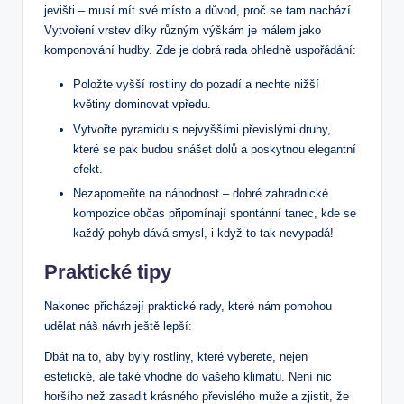
jevišti – musí mít své místo a důvod, proč se tam nachází.
Vytvoření vrstev díky různým výškám je málem jako
komponování hudby. Zde je dobrá rada ohledně uspořádání:
Položte vyšší rostliny do pozadí a nechte nižší
květiny dominovat vpředu.
Vytvořte pyramidu s nejvyššími převislými druhy,
které se pak budou snášet dolů a poskytnou elegantní
efekt.
Nezapomeňte na náhodnost – dobré zahradnické
kompozice občas připomínají spontánní tanec, kde se
každý pohyb dává smysl, i když to tak nevypadá!
Praktické tipy
Nakonec přicházejí praktické rady, které nám pomohou
udělat náš návrh ještě lepší:
Dbát na to, aby byly rostliny, které vyberete, nejen
estetické, ale také vhodné do vašeho klimatu. Není nic
horšího než zasadit krásného převislého muže a zjistit, že