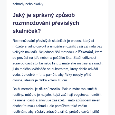
zahrady nebo skalky.
Jaký je správný způsob
rozmnožování převislých
skalniček?
Rozmnožování převislých skalniček je proces, který si
můžete snadno osvojit a umožňuje rozšířit vaši zahradu bez
velkých nákladů. Nejjednodušší metodou je
řízkování
, které
se provádí na jaře nebo na počátku léta. Stačí odříznout
zdravou část stonku nebo listu z materské rostliny a zasadit
ji do malého květináče se substrátem, který dobře odvádí
vodu. Je dobré mít na paměti, aby řízky nebyly příliš
dlouhé, ideální je délka kolem 10 cm.
Další metodou je
dělení rostlin
. Pokud máte robustnější
rostliny, můžete je na jaře, když začínají vegetovat, rozdělit
na menší části a znovu je zasázet. Tímto způsobem nejen
obohatíte svou zahradu, ale pomůžete také vašim
rostlinám, aby zůstaly zdravé a silné, protože dávání příliš