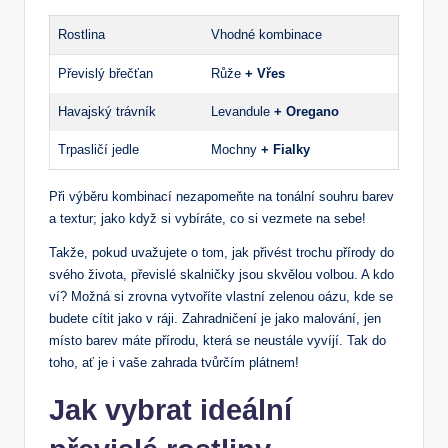
Rostlina
Vhodné kombinace
Převislý břečťan
Růže
+ Vřes
Havajský trávník
Levandule
+ Oregano
Trpasličí jedle
Mochny
+ Fialky
Při výběru kombinací nezapomeňte na tonální souhru barev
a textur; jako když si vybíráte, co si vezmete na sebe!
Takže, pokud uvažujete o tom, jak přivést trochu přírody do
svého života, převislé skalničky jsou skvělou volbou. A kdo
ví? Možná si zrovna vytvoříte vlastní zelenou oázu, kde se
budete cítit jako v ráji. Zahradničení je jako malování, jen
místo barev máte přírodu, která se neustále vyvíjí. Tak do
toho, ať je i vaše zahrada tvůrčím plátnem!
Jak vybrat ideální