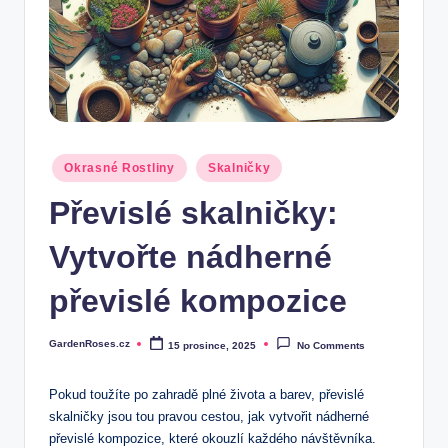
Posted
Okrasné Rostliny
Skalničky
in
Převislé skalničky:
Vytvořte nádherné
převislé kompozice
GardenRoses.cz
15 prosince, 2025
No Comments
Posted
by
Pokud toužíte po zahradě plné života a barev, převislé
skalničky jsou tou pravou cestou, jak vytvořit nádherné
převislé kompozice, které okouzlí každého návštěvníka.