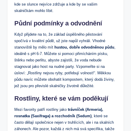
kde se slunce nejvíce zdržuje a kde by se vašim
skalničkám mohlo líbit.
Půdní podmínky a odvodnění
Když přijdete na to, že základ úspěšného pěstování
spočívá v kvalitní půdě, už jste napůl vyhráli. Vhodné
stanoviště by mělo mít
hustou, dobře odvodněnou půdu
,
ideálně s pH 6-7. Můžete si pomoci přimícháním písku,
štěrku nebo perlitu, abyste zajistili, že voda nebude
stagnovat jako host na nudné party. Vzpomeňte si na
úsloví: „Rostliny nejsou ryby, potřebují volnost!“. Měkkou
půdu navíc můžete obohatit kompostem, který dodá živiny,
jež jsou pro převislé skalničky životně důležité.
Rostliny, které se vám poděkují
Mezi favority patří rostliny jako
trávníček (Armeria),
rosnatka (Saxifraga) a rozchodník (Sedum)
, které se
často dělají společnice nejen v truhlících, ale i na skalních
záhonech. Ale pozor, každá z nich má svá specifika, takže