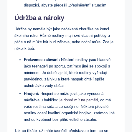
dispozici, abyste předešli „přeplněným“ situacím.
Údržba a nároky
Údržba by neměla být jako nečekaná zkouška na konci
školního roku. Různé rostliny mají své vlastní potřeby a
péče o ně může být buď zábava, nebo noční můra. Zde je
několik tipů:
Frekvence zalévání:
Některé rostliny jsou hladové
jako teenageři po sportu, zatímco jiné se spokojí s
minimem. Je dobré zjistit, které rostliny vyžadují
pravidelnou zálivku a které naopak chtějí spíše
ochutnávku vody občas.
Hnojení:
Hnojení se může jevit jako vynucená
návštěva u babičky:
je dobré mít na paměti
, co má
vaše rostlina ráda a co raději ne. Některé převislé
rostliny ocení kvalitní organické hnojivo, zatímco jiné
mohou kvetnout bez příliš velkého zásahu.
Tak co říkáte, už máte jasnější představu o tom, co se