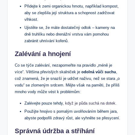
Přidejte k zemi organickou hmotu, například kompost,
aby se zlepšila její struktura a schopnost zadržovat
vlhkost.
Ujistěte se, že máte dostatečný odtok – kameny na
dně truhlíku nebo drenážní vrstva vám pomohou
zabránit uhnívání kořenů.
Zalévání a hnojení
Co se týče zalévání, nezapomeňte na pravidlo „méně je
více“. Většina převislých skalniček je
odolná vůči suchu
,
což znamená, že je snazší je udržet naživu, než se stara „o
vodu“ se zlomeným srdcem. Mějte však na paměti, že příliš
mnoho vody může vést k problémům:
Zalévejte pouze tehdy,
když je půda suchá na dotek
.
Použijte hnojivo s pomalým uvolňováním během jara,
abyste podpořili zdravý růst, ale vyhněte se přesycení.
Správná údržba a stříhání