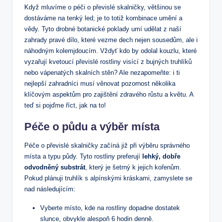
Když mluvíme o péči o převislé skalničky, většinou se
dostáváme na tenký led; je to totiž kombinace umění a
vědy. Tyto drobné botanické poklady umí udělat z naší
zahrady pravé dílo, které vezme dech nejen sousedům, ale i
náhodným kolemjdoucím. Vždyť kdo by odolal kouzlu, které
vyzařují kvetoucí převislé rostliny visící z bujných truhlíků
nebo vápenatých skalních stěn? Ale nezapomeňte: i ti
nejlepší zahradníci musí věnovat pozornost několika
klíčovým aspektům pro zajištění zdravého růstu a květu. A
teď si pojďme říct, jak na to!
Péče o půdu a výběr místa
Péče o převislé skalničky začíná již při výběru správného
místa a typu půdy. Tyto rostliny preferují
lehký, dobře
odvodněný substrát
, který je šetrný k jejich kořenům.
Pokud plánuji truhlík s alpínskými kráskami, zamyslete se
nad následujícím:
Vyberte místo, kde na rostliny dopadne dostatek
slunce, obvykle alespoň 6 hodin denně.