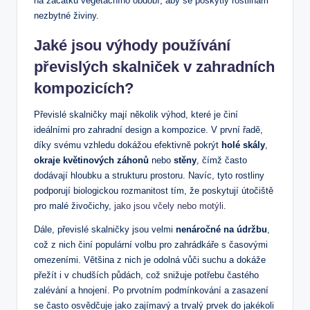
na začátku vegetačního období, aby se poskytly rostlinám
nezbytné živiny.
Jaké jsou výhody používání
převislých skalniček v zahradních
kompozicích?
Převislé skalničky mají několik výhod, které je činí
ideálními pro zahradní design a kompozice. V první řadě,
díky svému vzhledu dokážou efektivně pokrýt
holé skály
,
okraje květinových záhonů
nebo
stěny
, čímž často
dodávají hloubku a strukturu prostoru. Navíc, tyto rostliny
podporují biologickou rozmanitost tím, že poskytují útočiště
pro malé živočichy,
jako jsou včely nebo motýli
.
Dále, převislé skalničky jsou velmi
nenáročné na údržbu
,
což z nich činí populární volbu pro zahrádkáře s časovými
omezeními. Většina z nich je odolná vůči suchu a dokáže
přežít i v chudších půdách, což snižuje potřebu častého
zalévání a hnojení. Po prvotním podmínkování a zasazení
se často osvědčuje jako zajímavý a trvalý prvek do jakékoli