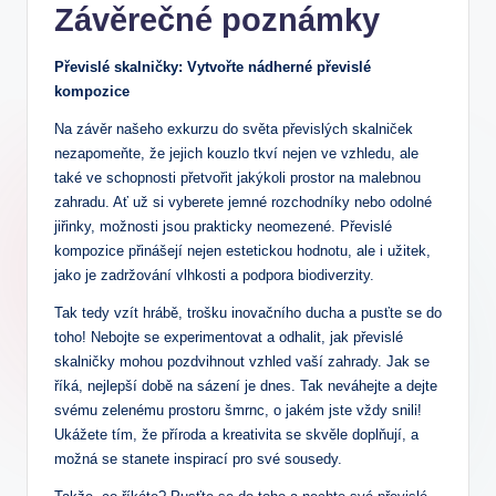
Závěrečné poznámky
Převislé skalničky: Vytvořte nádherné převislé
kompozice
Na závěr našeho exkurzu do světa převislých skalniček
nezapomeňte, že jejich kouzlo tkví nejen ve vzhledu, ale
také ve schopnosti přetvořit jakýkoli prostor na malebnou
zahradu. Ať už si vyberete jemné rozchodníky nebo odolné
jiřinky, možnosti jsou prakticky neomezené. Převislé
kompozice přinášejí nejen estetickou hodnotu, ale i užitek,
jako je zadržování vlhkosti a podpora biodiverzity.
Tak tedy vzít hrábě, trošku inovačního ducha a pusťte se do
toho! Nebojte se experimentovat a odhalit, jak převislé
skalničky mohou pozdvihnout vzhled vaší zahrady. Jak se
říká, nejlepší době na sázení je dnes. Tak neváhejte a dejte
svému zelenému prostoru šmrnc, o jakém jste vždy snili!
Ukážete tím, že příroda a kreativita se skvěle doplňují, a
možná se stanete inspirací pro své sousedy.