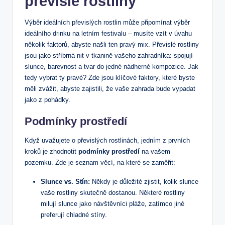
převislé rostliny
Výběr ideálních převislých rostlin může připomínat výběr
ideálního drinku na letním festivalu – musíte vzít v úvahu
několik faktorů, abyste našli ten pravý mix. Převislé rostliny
jsou jako stříbrná nit v tkanině vašeho zahradníka: spojují
slunce, barevnost a tvar do jedné nádherné kompozice. Jak
tedy vybrat ty pravé? Zde jsou klíčové faktory, které byste
měli zvážit, abyste zajistili, že vaše zahrada bude vypadat
jako z pohádky.
Podmínky prostředí
Když uvažujete o převislých rostlinách, jedním z prvních
kroků je zhodnotit
podmínky prostředí
na vašem
pozemku. Zde je seznam věcí, na které se zaměřit:
Slunce vs. Stín:
Někdy je důležité zjistit, kolik slunce
vaše rostliny skutečně dostanou. Některé rostliny
milují slunce jako návštěvníci pláže, zatímco jiné
preferují chladné stíny.