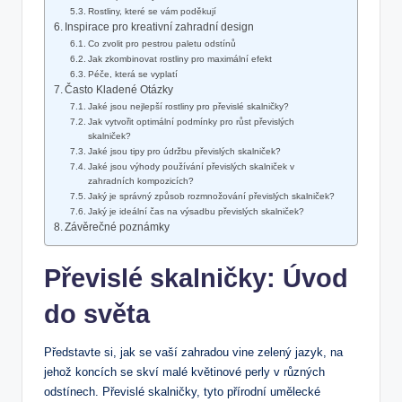
Rostliny, které se vám poděkují
Inspirace pro kreativní zahradní design
Co zvolit pro pestrou paletu odstínů
Jak zkombinovat rostliny pro maximální efekt
Péče, která se vyplatí
Často Kladené Otázky
Jaké jsou nejlepší rostliny pro převislé skalničky?
Jak vytvořit optimální podmínky pro růst převislých
skalniček?
Jaké jsou tipy pro údržbu převislých skalniček?
Jaké jsou výhody používání převislých skalniček v
zahradních kompozicích?
Jaký je správný způsob rozmnožování převislých skalniček?
Jaký je ideální čas na výsadbu převislých skalniček?
Závěrečné poznámky
Převislé skalničky: Úvod
do světa
Představte si, jak se vaší zahradou vine zelený jazyk, na
jehož koncích se skví malé květinové perly v různých
odstínech. Převislé skalničky, tyto přírodní umělecké