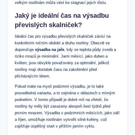
velkým rostlinám může vést ke stagnaci jejich růstu.
Jaký je ideální čas na výsadbu
převislých skalniček?
Ideální čas pro výsadbu převislých skalniček závisí na
konkrétním ročním období a druhu rostliny. Obecně se
doporučuje
výsadba na jaře
, kdy se teplota půdy zvedá a
riziko mrazů je minimální. Jarní měsící, jako duben a
květen, jsou obvykle považovány za optimální, jelikož
rostliny mají dostatek času na zakořenění před
přicházejícím létem.
Pokud máte na mysli podzimní výsadbu, je to také
proveditelná varianta, a to zejména v oblastech s mírným
podnebím. V tomto případě je dobré mít na zřeteli, že
rostliny by měly být zasazeny alespoň šest týdnů před
prvním mrazem. Výsadba v podzimních měsících, jako září
a říjen, umožňuje rostlinám vytvořit silné kořeny, což
zajišťuje úspěšný start v příštím jarním cyklu.