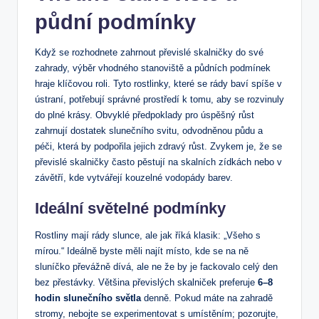
půdní podmínky
Když se rozhodnete zahrnout převislé skalničky do své
zahrady, výběr vhodného stanoviště a půdních podmínek
hraje klíčovou roli. Tyto rostlinky, které se rády baví spíše v
ústraní, potřebují správné prostředí k tomu, aby se rozvinuly
do plné krásy. Obvyklé předpoklady pro úspěšný růst
zahrnují dostatek slunečního svitu, odvodněnou půdu a
péči, která by podpořila jejich zdravý růst. Zvykem je, že se
převislé skalničky často pěstují na skalních zídkách nebo v
závětří, kde vytvářejí kouzelné vodopády barev.
Ideální světelné podmínky
Rostliny mají rády slunce, ale jak říká klasik: „Všeho s
mírou.“ Ideálně byste měli najít místo, kde se na ně
sluníčko převážně dívá, ale ne že by je fackovalo celý den
bez přestávky. Většina převislých skalniček preferuje
6–8
hodin slunečního světla
denně. Pokud máte na zahradě
stromy, nebojte se experimentovat s umístěním; pozorujte,