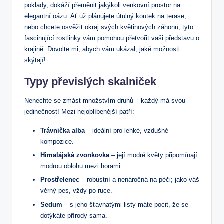
poklady, dokáží přeměnit jakýkoli venkovní prostor na
elegantní oázu. Ať už plánujete útulný koutek na terase,
nebo chcete osvěžit okraj svých květinových záhonů, tyto
fascinující rostlinky vám pomohou přetvořit vaši představu o
krajině. Dovolte mi, abych vám ukázal, jaké možnosti
skýtají!
Typy převislých skalniček
Nenechte se zmást množstvím druhů – každý má svou
jedinečnost! Mezi nejoblíbenější patří:
Trávnička alba
– ideální pro lehké, vzdušné
kompozice.
Himalájská zvonkovka
– její modré květy připomínají
modrou oblohu mezi horami.
Prostřelenec
– robustní a nenáročná na péči; jako váš
věrný pes, vždy po ruce.
Sedum
– s jeho šťavnatými listy máte pocit, že se
dotýkáte přírody sama.