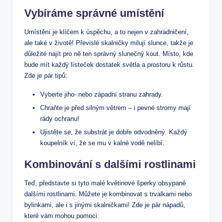
Vybíráme správné umístění
Umístění je klíčem k úspěchu, a to nejen v zahradničení,
ale také v životě! Převislé skalničky milují slunce, takže je
důležité najít pro ně ten správný slunečný kout. Místo, kde
bude mít každý lísteček dostatek světla a prostoru k růstu.
Zde je pár tipů:
Vyberte jiho- nebo západní stranu zahrady.
Chraňte je před silným větrem – i pevné stromy mají
rády ochranu!
Ujistěte se, že substrát je dobře odvodněný. Každý
koupelník ví, že se mu v kalné vodě nelíbí.
Kombinování s dalšími rostlinami
Teď, představte si tyto malé květinové šperky obsypané
dalšími rostlinami. Můžete je kombinovat s trvalkami nebo
bylinkami, ale i s jinými skalničkami! Zde je pár nápadů,
které vám mohou pomoci: