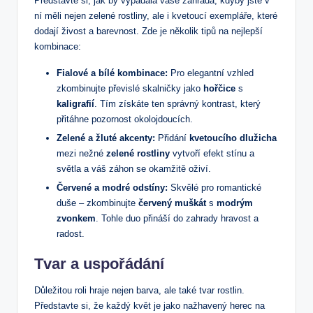
Představte si, jak by vypadala vaše zahrada, kdyby jste v
ní měli nejen zelené rostliny, ale i kvetoucí exempláře, které
dodají živost a barevnost. Zde je několik tipů na nejlepší
kombinace:
Fialové a bílé kombinace:
Pro elegantní vzhled
zkombinujte převislé skalničky jako
hořčice
s
kaligrafií
. Tím získáte ten správný kontrast, který
přitáhne pozornost okolojdoucích.
Zelené a žluté akcenty:
Přidání
kvetoucího dlužicha
mezi nežné
zelené rostliny
vytvoří efekt stínu a
světla a váš záhon se okamžitě oživí.
Červené a modré odstíny:
Skvělé pro romantické
duše – zkombinujte
červený muškát
s
modrým
zvonkem
. Tohle duo přináší do zahrady hravost a
radost.
Tvar a uspořádání
Důležitou roli hraje nejen barva, ale také tvar rostlin.
Představte si, že každý květ je jako nažhavený herec na