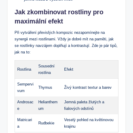
Jak zkombinovat rostliny pro
maximální efekt
Při vytváření převislých kompozic nezapomínejte na
synergii mezi rostlinami. Vždy je dobré mít na paměti, jak
se rostlinky navzájem doplňují a kontrastují. Zde je pár tipů,
jak na to:
Sousední
Rostlina
Efekt
rostlina
Sempervi
Thymus
Živý kontrast textur a barev
vum
Androsac
Helianthem
Jemná paleta žlutých a
e
um
fialových odstínů
Matricari
Veselý pohled na květinovou
Rudbekie
a
krajinu