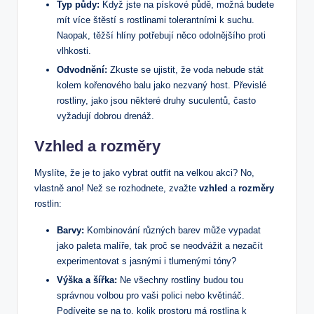
Typ půdy:
Když jste na pískové půdě, možná budete
mít více štěstí s rostlinami tolerantními k suchu.
Naopak, těžší hlíny potřebují něco odolnějšího proti
vlhkosti.
Odvodnění:
Zkuste se ujistit, že voda nebude stát
kolem kořenového balu jako nezvaný host. Převislé
rostliny, jako jsou některé druhy suculentů, často
vyžadují dobrou drenáž.
Vzhled a rozměry
Myslíte, že je to jako vybrat outfit na velkou akci? No,
vlastně ano! Než se rozhodnete, zvažte
vzhled
a
rozměry
rostlin:
Barvy:
Kombinování různých barev může vypadat
jako paleta malíře, tak proč se neodvážit a nezačít
experimentovat s jasnými i tlumenými tóny?
Výška a šířka:
Ne všechny rostliny budou tou
správnou volbou pro vaši polici nebo květináč.
Podívejte se na to, kolik prostoru má rostlina k