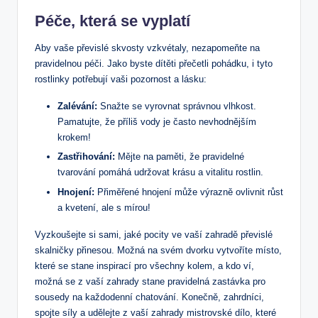
Péče, která se vyplatí
Aby vaše převislé skvosty vzkvétaly, nezapomeňte na
pravidelnou péči. Jako byste dítěti přečetli pohádku, i tyto
rostlinky potřebují vaši pozornost a lásku:
Zalévání:
Snažte se vyrovnat správnou vlhkost.
Pamatujte, že příliš vody je často nevhodnějším
krokem!
Zastřihování:
Mějte na paměti, že pravidelné
tvarování pomáhá udržovat krásu a vitalitu rostlin.
Hnojení:
Přiměřené hnojení může výrazně ovlivnit růst
a kvetení, ale s mírou!
Vyzkoušejte si sami, jaké pocity ve vaší zahradě převislé
skalničky přinesou. Možná na svém dvorku vytvoříte místo,
které se stane inspirací pro všechny kolem, a kdo ví,
možná se z vaší zahrady stane pravidelná zastávka pro
sousedy na každodenní chatování. Konečně, zahrdníci,
spojte síly a udělejte z vaší zahrady mistrovské dílo, které