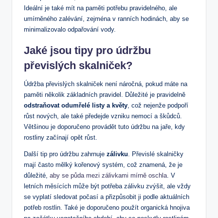
Ideální je také mít na paměti potřebu pravidelného, ale
umírněného zalévání, zejména v ranních hodinách, aby se
minimalizovalo odpařování vody.
Jaké jsou tipy pro údržbu
převislých skalniček?
Údržba převislých skalniček není náročná, pokud máte na
paměti několik základních pravidel. Důležité je pravidelně
odstraňovat odumřelé listy a květy
, což nejenže podpoří
růst nových, ale také předejde vzniku nemocí a škůdců.
Většinou je doporučeno provádět tuto údržbu na jaře, kdy
rostliny začínají opět růst.
Další tip pro údržbu zahrnuje
zálivku
. Převislé skalničky
mají často mělký kořenový systém, což znamená, že je
důležité,
aby se půda mezi zálivkami mírně oschla
. V
letních měsících může být potřeba zálivku zvýšit, ale vždy
se vyplatí sledovat počasí a přizpůsobit ji podle aktuálních
potřeb rostlin. Také je doporučeno použít organická hnojiva