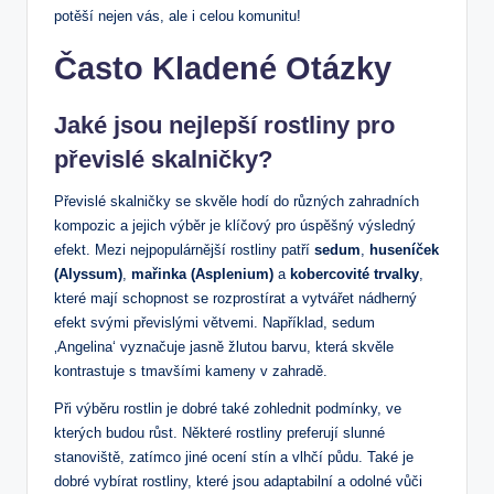
potěší nejen vás, ale i celou komunitu!
Často Kladené Otázky
Jaké jsou nejlepší rostliny pro
převislé skalničky?
Převislé skalničky se skvěle hodí do různých zahradních
kompozic a jejich výběr je klíčový pro úspěšný výsledný
efekt. Mezi nejpopulárnější rostliny patří
sedum
,
huseníček
(Alyssum)
,
mařinka (Asplenium)
a
kobercovité trvalky
,
které mají schopnost se rozprostírat a vytvářet nádherný
efekt svými převislými větvemi. Například, sedum
‚Angelina‘ vyznačuje jasně žlutou barvu, která skvěle
kontrastuje s tmavšími kameny v zahradě.
Při výběru rostlin je dobré také zohlednit podmínky, ve
kterých budou růst. Některé rostliny preferují slunné
stanoviště, zatímco jiné ocení stín a vlhčí půdu. Také je
dobré vybírat rostliny, které jsou adaptabilní a odolné vůči