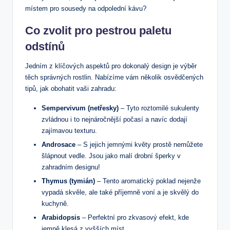
místem pro sousedy na odpolední kávu?
Co zvolit pro pestrou paletu
odstínů
Jedním z klíčových aspektů pro dokonalý design je výběr
těch správných rostlin. Nabízíme vám několik osvědčených
tipů, jak obohatit vaši zahradu:
Sempervivum (netřesky)
– Tyto roztomilé sukulenty
zvládnou i to nejnáročnější počasí a navíc dodají
zajímavou texturu.
Androsace
– S jejich jemnými květy prostě nemůžete
šlápnout vedle. Jsou jako malí drobní šperky v
zahradním designu!
Thymus (tymián)
– Tento aromatický poklad nejenže
vypadá skvěle, ale také příjemně voní a je skvělý do
kuchyně.
Arabidopsis
– Perfektní pro zkvasový efekt, kde
jemně klesá z vyšších míst.