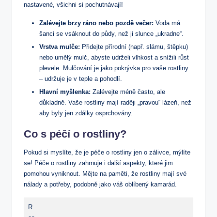
nastavené, všichni si pochutnávají!
Zalévejte brzy ráno nebo pozdě večer:
Voda má
šanci se vsáknout do půdy, než ji slunce „ukradne“.
Vrstva mulče:
Přidejte přírodní (např. slámu, štěpku)
nebo umělý mulč, abyste udrželi vlhkost a snížili růst
plevele. Mulčování je jako pokrývka pro vaše rostliny
– udržuje je v teple a pohodlí.
Hlavní myšlenka:
Zalévejte méně často, ale
důkladně. Vaše rostliny mají raději „pravou“ lázeň, než
aby byly jen zdálky osprchovány.
Co s péčí o rostliny?
Pokud si myslíte, že je péče o rostliny jen o zálivce, mýlíte
se! Péče o rostliny zahrnuje i další aspekty, které jim
pomohou vyniknout. Mějte na paměti, že rostliny mají své
nálady a potřeby, podobně jako váš oblíbený kamarád.
R