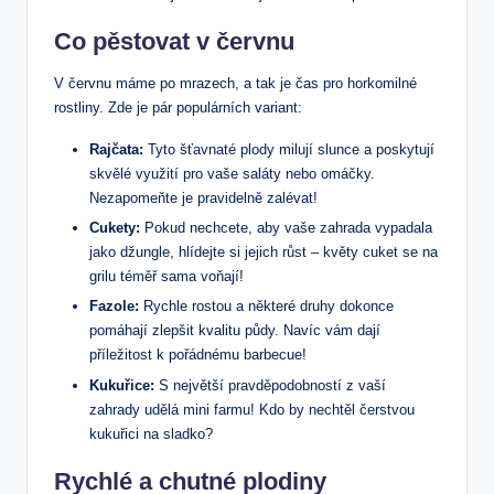
Co pěstovat v červnu
V červnu máme po mrazech, a tak je čas pro horkomilné
rostliny. Zde je pár populárních variant:
Rajčata:
Tyto šťavnaté plody milují slunce a poskytují
skvělé využití pro vaše saláty nebo omáčky.
Nezapomeňte je pravidelně zalévat!
Cukety:
Pokud nechcete, aby vaše zahrada vypadala
jako džungle, hlídejte si jejich růst – květy cuket se na
grilu téměř sama voňají!
Fazole:
Rychle rostou a některé druhy dokonce
pomáhají zlepšit kvalitu půdy. Navíc vám dají
příležitost k pořádnému barbecue!
Kukuřice:
S největší pravděpodobností z vaší
zahrady udělá mini farmu! Kdo by nechtěl čerstvou
kukuřici na sladko?
Rychlé a chutné plodiny