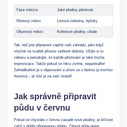
Fáze měsíce
Jaké plodiny pěstovat
Růstový měsíc
Listová zelenina, bylinky
Útlumový měsíc
Kořenové plodiny, cibule
Tak, teď jste připraveni zaplnit vaši zahradu, jako když
strýček na svatbě přiveze veškeré dobroty. Užijte si tu
zábavu a pamatujte, že každé pěstování je také trocha
improvizace. Takže pokud se něco zvrtne, nepanikařte!
Zahrádkaření je o objevování a učení se s láskou (a trochou
humoru) – ať růst je na vaší straně!
Jak správně připravit
půdu v červnu
Pokud se chystáte v červnu zasadit nové plodiny, je klíčové
začít s dobře připravenou půdou. Zdravá půda nejen