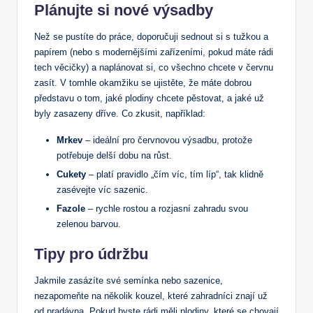
Plánujte si nové výsadby
Než se pustíte do práce, doporučuji sednout si s tužkou a
papírem (nebo s modernějšími zařízeními, pokud máte rádi
tech věcičky) a naplánovat si, co všechno chcete v červnu
zasít. V tomhle okamžiku se ujistěte, že máte dobrou
představu o tom, jaké plodiny chcete pěstovat, a jaké už
byly zasazeny dříve. Co zkusit, například:
Mrkev
– ideální pro červnovou výsadbu, protože
potřebuje delší dobu na růst.
Cukety
– platí pravidlo „čím víc, tím líp“, tak klidně
zasévejte víc sazenic.
Fazole
– rychle rostou a rozjasní zahradu svou
zelenou barvou.
Tipy pro údržbu
Jakmile zasázíte své semínka nebo sazenice,
nezapomeňte na několik kouzel, které zahradníci znají už
od pradávna. Pokud byste rádi měli plodiny, které se chovají