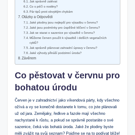
Jak správně zalévat
Co s péčí o rostliny?
Pár tipů proti obvyklým chybám
Otázky a Odpovědi
Jaké plodiny jsou nejlepší pro výsadbu v červnu?
Jaké jsou podmínky pro úspěšné klíčení v červnu?
Jak se starat o sazenice po výsadbě v červnu?
Můžeme červen použít k výsadbě i delších vegetačních
cyklů?
Jak správně plánovat zahradní úpravy v červnu?
Jaké výhody přináší podzimní úroda?
Závěrem
Co pěstovat v červnu pro
bohatou úrodu
Červen je v zahradnictví jako víkendová párty, kdy všechno
ožívá a vy se konečně dostanete k tomu, co jste plánovali
už od jara. Zemějaky, ředkve a fazole mají všechno
nachystané k růstu, a pokud se správně postaráte o své
sazenice, čeká vás bohatá úroda. Jaké že plodiny byste
měli zvážit na svůj seznam? Pojďme se na to podívat blíže!