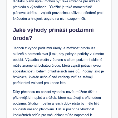
digitální plány úprav mohou být také užitečné pro udržení
přehledu o výsadbách. Důležité je také momentálně
plánovat údržbu – zajistit pravidelnou zálivku, ošetření proti
škůdcům a hnojení, abyste na nic nezapomněli.
Jaké výhody přináší podzimní
úroda?
Jednou z výhod podzimní úrody je možnost prodloužit
sklizeň a harmonizovat ji tak, aby pokryla potřeby v zimním
období. Výsadba plodin v červnu s cílem podzimní sklizně
může znamenat bohatou úrodu, která zajistí potravinovou
soběstačnost i během chladnějších měsíců. Plodiny jako je
brokolice, květák nebo různé varianty zelí
se stávají
perfektními volbami pro konce léta.
Díky přechodu na pozdní výsadbu navíc můžete těžit z
příznivějších teplot a srážek, které nastávají s příchodem
podzimu. Studium rostlin a jejich doby růstu by mělo být
součástí vašeho plánování. Dát si pozor na vhodnost
konkrétních odrůd pro vaši oblast může napomoci k