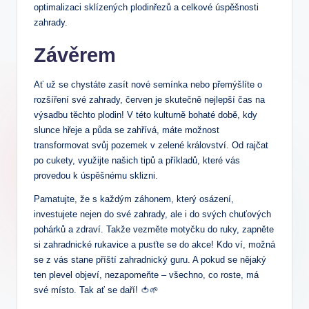
optimalizaci sklízených plodinřezů a celkové úspěšnosti
zahrady.
Závěrem
Ať už se chystáte zasít nové semínka nebo přemýšlíte o
rozšíření své zahrady, červen je skutečně nejlepší čas na
výsadbu těchto plodin! V této kulturně bohaté době, kdy
slunce hřeje a půda se zahřívá, máte možnost
transformovat svůj pozemek v zelené království. Od rajčat
po cukety, využijte našich tipů a příkladů, které vás
provedou k úspěšnému sklizni.
Pamatujte, že s každým záhonem, který osázení,
investujete nejen do své zahrady, ale i do svých chuťových
pohárků a zdraví. Takže vezměte motyčku do ruky, zapněte
si zahradnické rukavice a pusťte se do akce! Kdo ví, možná
se z vás stane příští zahradnický guru. A pokud se nějaký
ten plevel objeví, nezapomeňte – všechno, co roste, má
své místo. Tak ať se daří! 🍅🌱