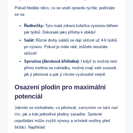
Pokud hledáte něco, co se urodí opravdu rychle, podívejte
se na:
Ředkvičky:
Tyto malá zdravá kolečka vyrostou během
pár týdnů. Dokonalé jako příloha k obědu!
Salát:
Různé druhy salátů se dají sklízet už 4-6 týdnů
po výsevu. Pokud je máte rádi, můžete neustále
sklízet!
Spirulina (škrobová křídlatka):
I když to možná není
přímo rostlina na zahrádku, možná znají vaši sousedi,
jak ji pěstovat a pak ji chcete vyzkoušet stejně.
Osazení plodin pro maximální
potenciál
Jakmile se rozhodnete, co pěstovat,
zamyslete se také nad
tím
, jak a kde jednotlivé plodiny zasadíte. Správné
uspořádání může zvýšit výnosy a ochránit rostliny před
škůdci. Například: