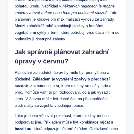
bohatou úrodu. Například
v některých regionech je možné
znovu vysévat mrkev nebo řepu pro podzimní sklizeň.
Toto
plánování je klíčové pro maximalizaci výnosu ze zahrady.
Mnozí zahrádkáři také kombinují plodiny s kratšími
vegetačními cykly s těmi, které potřebují více času – tím se
optimalizují dostupné záhony.
Jak správně plánovat zahradní
úpravy v červnu?
Plánování zahradních úprav by mělo být promyšlené a
důkladné.
Základem je vytváření zprávy o předchozí
sezoně
. Zaznamenejte si, které rostliny se dařily, kde a
proč. Pomůže vám to při rozhodování, co a jak vysadit
letos. V červnu může být dobré čas na přeuspořádání
plodin, aby se zajistila vhodnější rotace.
Také je dobré věnovat pozornost, které plodiny mohou
podporovat jiné. Příkladem může být kombinace
rajčat s
bazalkou
, která odpuzuje některé škůdce. Obrázkové nebo