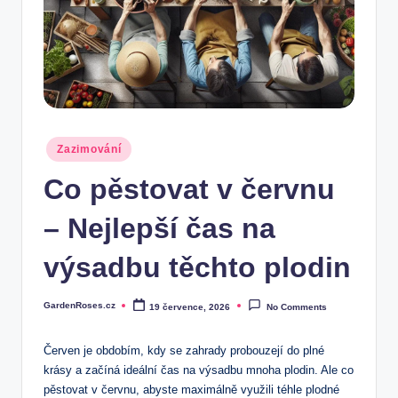
Posted
Zazimování
in
Co pěstovat v červnu
– Nejlepší čas na
výsadbu těchto plodin
GardenRoses.cz
19 července, 2026
No Comments
Posted
by
Červen je obdobím, kdy se zahrady probouzejí do plné
krásy a začíná ideální čas na výsadbu mnoha plodin. Ale co
pěstovat v červnu, abyste maximálně využili téhle plodné