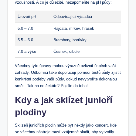
vzdušnosti. A co je důležité, nezapomeňte na pH půdy:
Úroveň pH
Odpovídající výsadba
6.0 – 7.0
Rajčata, mrkev, hrášek
5.5 – 6.0
Brambory, borůvky
7.0 a výše
Česnek, cibule
Všechny tyto úpravy mohou výrazně ovlivnit úspěch vaší
zahrady. Odborníci také doporučují pomocí testů půdy zjistit
konkrétní potřeby vaší půdy, dokud nevytvoříte dokonalou
směs. Tak na co čekáte? Pojďte do toho!
Kdy a jak sklízet junioří
plodiny
Sklizeň juniořích plodin může být někdy jako koncert, kde
se všechny nástroje musí vzájemně sladit, aby vytvořily