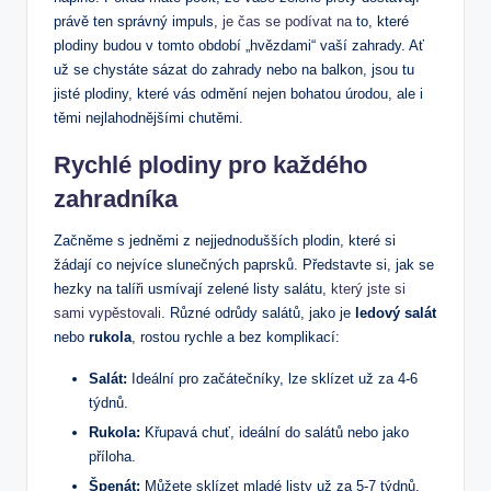
právě ten správný impuls,
je čas se podívat na
to, které
plodiny budou v tomto období „hvězdami“ vaší zahrady. Ať
už se chystáte sázat do zahrady nebo na balkon, jsou tu
jisté plodiny, které vás odmění nejen bohatou úrodou, ale i
těmi nejlahodnějšími chutěmi.
Rychlé plodiny pro každého
zahradníka
Začněme s jedněmi z nejjednodušších plodin, které si
žádají co nejvíce slunečných paprsků. Představte si, jak se
hezky na talíři usmívají zelené listy salátu,
který jste si
sami vypěstovali
. Různé odrůdy salátů, jako je
ledový salát
nebo
rukola
, rostou rychle a bez komplikací:
Salát:
Ideální pro začátečníky, lze sklízet už za 4-6
týdnů.
Rukola:
Křupavá chuť, ideální do salátů nebo jako
příloha.
Špenát:
Můžete sklízet mladé listy už za 5-7 týdnů,