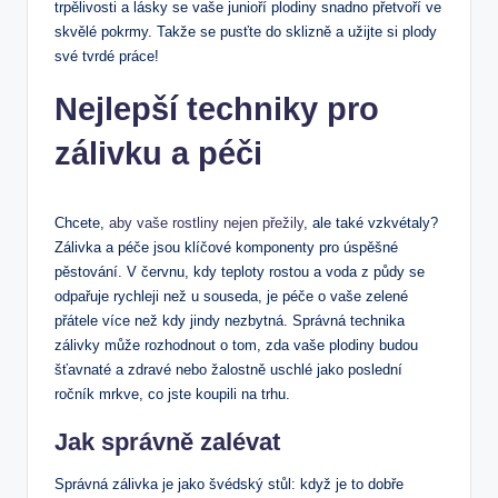
trpělivosti a lásky se vaše junioří plodiny snadno přetvoří ve
skvělé pokrmy. Takže se pusťte do sklizně a užijte si plody
své tvrdé práce!
Nejlepší techniky pro
zálivku a péči
Chcete,
aby vaše rostliny nejen přežily
, ale také vzkvétaly?
Zálivka a péče jsou klíčové komponenty pro úspěšné
pěstování. V červnu, kdy teploty rostou a voda z půdy se
odpařuje rychleji než u souseda, je péče o vaše zelené
přátele více než kdy jindy nezbytná. Správná technika
zálivky může rozhodnout o tom, zda vaše plodiny budou
šťavnaté a zdravé nebo žalostně uschlé jako poslední
ročník mrkve, co jste koupili na trhu.
Jak správně zalévat
Správná zálivka je jako švédský stůl: když je to dobře