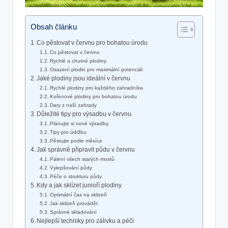
Obsah článku
Co pěstovat v červnu pro bohatou úrodu
Co pěstovat v červnu
Rychlé a chutné plodiny
Osazení plodin pro maximální potenciál
Jaké plodiny jsou ideální v červnu
Rychlé plodiny pro každého zahradníka
Kořenové plodiny pro bohatou úrodu
Dary z naší zahrady
Důležité tipy pro výsadbu v červnu
Plánujte si nové výsadby
Tipy pro údržbu
Pěstujte podle měsíce
Jak správně připravit půdu v červnu
Pálení všech starých mostů
Vylepšování půdy
Péče o strukturu půdy
Kdy a jak sklízet junioří plodiny
Optimální čas na sklizeň
Jak sklizeň provádět
Správné skladování
Nejlepší techniky pro zálivku a péči