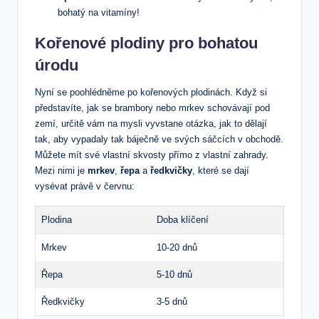
bohatý na vitamíny!
Kořenové plodiny pro bohatou
úrodu
Nyní se poohlédněme po kořenových plodinách. Když si
představíte, jak se brambory nebo mrkev schovávají pod
zemí, určitě vám na mysli vyvstane otázka, jak to dělají
tak, aby vypadaly tak báječně ve svých sáčcích v obchodě.
Můžete mít své vlastní skvosty přímo z vlastní zahrady.
Mezi nimi je
mrkev
,
řepa
a
ředkvičky
, které se dají
vysévat právě v červnu:
Plodina
Doba klíčení
Mrkev
10-20 dnů
Řepa
5-10 dnů
Ředkvičky
3-5 dnů