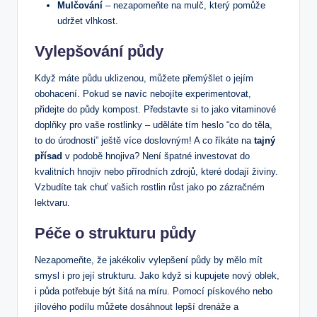
Mulčování
– nezapomeňte na mulč, který pomůže
udržet vlhkost.
Vylepšování půdy
Když máte půdu uklizenou, můžete přemýšlet o jejím
obohacení. Pokud se navíc nebojíte experimentovat,
přidejte do půdy kompost. Představte si to jako vitaminové
doplňky pro vaše rostlinky – uděláte tím heslo “co do těla,
to do úrodnosti” ještě více doslovným! A co říkáte na
tajný
přísad
v podobě hnojiva? Není špatné investovat do
kvalitních hnojiv nebo přírodních zdrojů, které dodají živiny.
Vzbudíte tak chuť vašich rostlin růst jako po zázračném
lektvaru.
Péče o strukturu půdy
Nezapomeňte, že jakékoliv vylepšení půdy by mělo mít
smysl i pro její strukturu. Jako když si kupujete nový oblek,
i půda potřebuje být šitá na míru. Pomocí pískového nebo
jílového podílu můžete dosáhnout lepší drenáže a