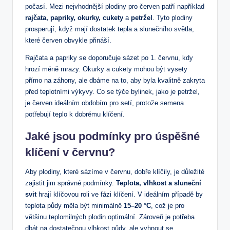
počasí. Mezi nejvhodnější plodiny pro červen patří například
rajčata, papriky, okurky, cukety
a
petržel
. Tyto plodiny
prosperují, když mají dostatek tepla a slunečního světla,
které červen obvykle přináší.
Rajčata a papriky se doporučuje sázet po 1. červnu, kdy
hrozí méně mrazy. Okurky a cukety mohou být vysety
přímo na záhony, ale dbáme na to, aby byla kvalitně zakryta
před teplotními výkyvy. Co se týče bylinek, jako je petržel,
je červen ideálním obdobím pro setí, protože semena
potřebují teplo k dobrému klíčení.
Jaké jsou podmínky pro úspěšné
klíčení v červnu?
Aby plodiny, které sázíme v červnu, dobře klíčily, je důležité
zajistit jim správné podmínky.
Teplota, vlhkost a sluneční
svit
hrají klíčovou roli ve fázi klíčení. V ideálním případě by
teplota půdy měla být minimálně
15–20 °C
, což je pro
většinu teplomilných plodin optimální. Zároveň je potřeba
dbát na dostatečnou vlhkost půdy, ale vyhnout se