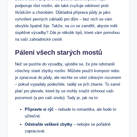
podporuje růst rostlin, ale také zvyšuje odolnost proti
škůdcům a chorobám. Důkladná příprava půdy je jako
vytvoření pevných základů pro dům – bez nich se vám
obvykle špatně žije. Takže, na co se zaměřit, abyste měli
úspěšné výsadby? Zde je několik tipů, které vám pomohou
na vaší zahradnické cestě.
Pálení všech starých mostů
Než se pustíte do výsadby, ujistěte se, že jste odstranili
všechny staré zbytky rostlin. Můžete použít kompost nebo
je zpracovat do půdy, ale nechte se vést zdravým rozumem
– pokud vypadaly podezřele, raději se jich zbavte. To samé
platí pro plevele, které by se mohly snažit strhnout vaši
pozornost (a pro vaši úrodu). Tady je, jak na to:
Připravte si rýč
– nebude to romantika, ale bude to
užitečné.
Odstraňte veškeré zbytky
– nebojte se pořádně
zapracovat.