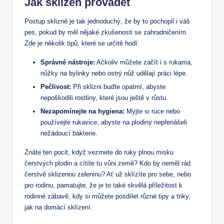
Jak sklizeň provádět
Postup sklizně je tak jednoduchý, že by to pochopil i váš
pes, pokud by měl nějaké zkušenosti se zahradničením.
Zde je několik tipů, které se určitě hodí:
Správné nástroje:
Ačkoliv můžete začít i s rukama,
nůžky na bylinky nebo ostrý nůž udělají práci lépe.
Pečlivost:
Při sklizni buďte opatrní, abyste
nepoškodili rostliny, které jsou ještě v růstu.
Nezapomínejte na hygiena:
Myjte si ruce nebo
používejte rukavice, abyste na plodiny nepřenášeli
nežádoucí bakterie.
Znáte ten pocit, když vezmete do ruky plnou misku
čerstvých plodin a cítíte tu vůni země? Kdo by neměl rád
čerstvě sklizenou zeleninu? Ať už sklízíte pro sebe, nebo
pro rodinu, pamatujte, že je to také skvělá příležitost k
rodinné zábavě, kdy si můžete posdílet různé tipy a triky,
jak na domácí sklízení.