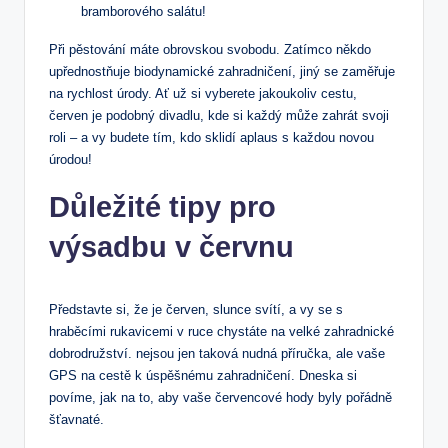
bramborového salátu!
Při pěstování máte obrovskou svobodu. Zatímco někdo
upřednostňuje biodynamické zahradničení, jiný se zaměřuje
na rychlost úrody. Ať už si vyberete jakoukoliv cestu,
červen je podobný divadlu, kde si každý může zahrát svoji
roli – a vy budete tím, kdo sklidí aplaus s každou novou
úrodou!
Důležité tipy pro
výsadbu v červnu
Představte si, že je červen, slunce svítí, a vy se s
hraběcími rukavicemi v ruce chystáte na velké zahradnické
dobrodružství. nejsou jen taková nudná příručka, ale vaše
GPS na cestě k úspěšnému zahradničení. Dneska si
povíme, jak na to, aby vaše červencové hody byly pořádně
šťavnaté.