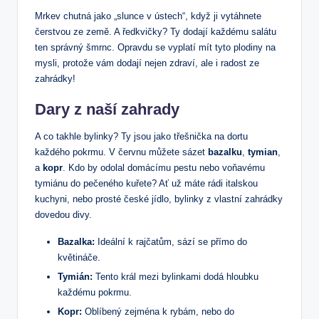
Mrkev chutná jako „slunce v ústech“, když ji vytáhnete
čerstvou ze země. A ředkvičky? Ty dodají každému salátu
ten správný šmrnc. Opravdu se vyplatí mít tyto plodiny na
mysli, protože vám dodají nejen zdraví, ale i radost ze
zahrádky!
Dary z naší zahrady
A co takhle bylinky? Ty jsou jako třešnička na dortu
každého pokrmu. V červnu můžete sázet
bazalku
,
tymian
,
a
kopr
. Kdo by odolal domácímu pestu nebo voňavému
tymiánu do pečeného kuřete? Ať už máte rádi italskou
kuchyni, nebo prosté české jídlo, bylinky z vlastní zahrádky
dovedou divy.
Bazalka:
Ideální k rajčatům, sází se přímo do
květináče.
Tymián:
Tento král mezi bylinkami dodá hloubku
každému pokrmu.
Kopr:
Oblíbený zejména k rybám, nebo do