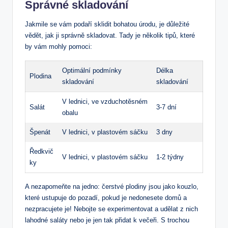
Správné skladování
Jakmile se vám podaří sklidit bohatou úrodu, je důležité
vědět, jak ji správně skladovat. Tady je několik tipů, které
by vám mohly pomoci:
Optimální podmínky
Délka
Plodina
skladování
skladování
V lednici, ve vzduchotěsném
Salát
3-7 dní
obalu
Špenát
V lednici, v plastovém sáčku
3 dny
Ředkvič
V lednici, v plastovém sáčku
1-2 týdny
ky
A nezapomeňte na jedno: čerstvé plodiny jsou jako kouzlo,
které ustupuje do pozadí, pokud je nedonesete domů a
nezpracujete je! Nebojte se experimentovat a udělat z nich
lahodné saláty nebo je jen tak přidat k večeři. S trochou