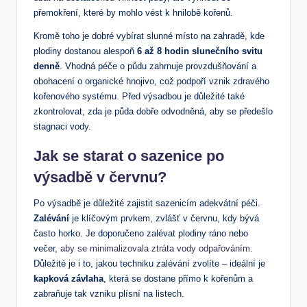
přemokření, které by mohlo vést k hnilobě kořenů.
Kromě toho je dobré vybírat slunné místo na zahradě, kde
plodiny dostanou alespoň
6 až 8 hodin slunečního svitu
denně
. Vhodná péče o půdu zahrnuje provzdušňování a
obohacení o organické hnojivo, což podpoří vznik zdravého
kořenového systému. Před výsadbou je důležité také
zkontrolovat, zda je půda dobře odvodněná, aby se předešlo
stagnaci vody.
Jak se starat o sazenice po
výsadbě v červnu?
Po výsadbě je důležité zajistit sazenicím adekvátní péči.
Zalévání
je klíčovým prvkem, zvlášť v červnu, kdy bývá
často horko. Je doporučeno zalévat plodiny ráno nebo
večer,
aby se minimalizovala ztráta vody odpařováním
.
Důležité je i to, jakou techniku zalévání zvolíte – ideální je
kapková závlaha
, která se dostane přímo k kořenům a
zabraňuje tak vzniku plísní na listech.