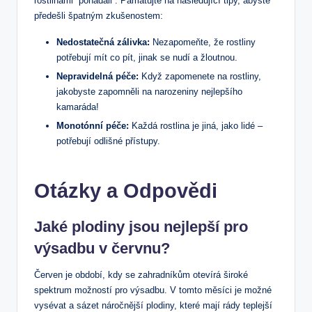
rostlinami “pohádali”. Pamatujte na následující tipy, abyste
předešli špatným zkušenostem:
Nedostatečná zálivka:
Nezapomeňte, že rostliny
potřebují mít co pít, jinak se nudí a žloutnou.
Nepravidelná péče:
Když zapomenete na rostliny,
jakobyste zapomněli na narozeniny nejlepšího
kamaráda!
Monotónní péče:
Každá rostlina je jiná, jako lidé –
potřebují odlišné přístupy.
Otázky a Odpovědi
Jaké plodiny jsou nejlepší pro
výsadbu v červnu?
Červen je období, kdy se zahradníkům otevírá široké
spektrum možností pro výsadbu. V tomto měsíci je možné
vysévat a sázet náročnější plodiny, které mají rády teplejší