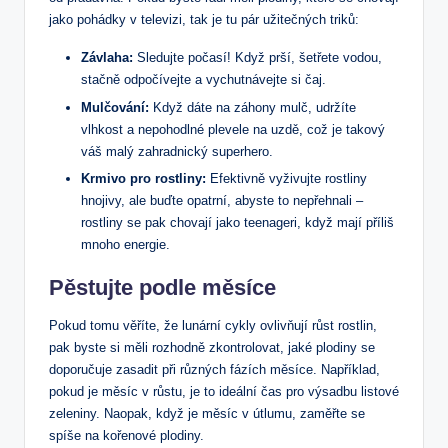
jako pohádky v televizi, tak je tu pár užitečných triků:
Závlaha:
Sledujte počasí! Když prší, šetřete vodou,
stačně odpočívejte a vychutnávejte si čaj.
Mulčování:
Když dáte na záhony mulč, udržíte
vlhkost a nepohodlné plevele na uzdě, což je takový
váš malý zahradnický superhero.
Krmivo pro rostliny:
Efektivně vyživujte rostliny
hnojivy, ale buďte opatrní, abyste to nepřehnali –
rostliny se pak chovají jako teenageri, když mají příliš
mnoho energie.
Pěstujte podle měsíce
Pokud tomu věříte, že lunární cykly ovlivňují růst rostlin,
pak byste si měli rozhodně zkontrolovat, jaké plodiny se
doporučuje zasadit při různých fázích měsíce. Například,
pokud je měsíc v růstu, je to ideální čas pro výsadbu listové
zeleniny. Naopak, když je měsíc v útlumu, zaměřte se
spíše na kořenové plodiny.