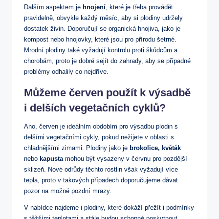
Dalším aspektem je
hnojení
, které je třeba provádět
pravidelně, obvykle každý měsíc, aby si plodiny udržely
dostatek živin. Doporučují se organická hnojiva, jako je
kompost nebo hnojovky, které jsou pro přírodu šetrné.
Mrodní plodiny také vyžadují kontrolu proti škůdcům a
chorobám, proto je dobré sejít do zahrady, aby se případné
problémy odhalily co nejdříve.
Můžeme červen použít k výsadbě
i delších vegetačních cyklů?
Ano, červen je ideálním obdobím pro výsadbu plodin s
delšími vegetačními cykly, pokud nežijete v oblasti s
chladnějšími zimami. Plodiny jako je
brokolice, květák
nebo
kapusta
mohou být vysazeny v červnu pro pozdější
sklizeň. Nové odrůdy těchto rostlin však vyžadují více
tepla, proto v takových případech doporučujeme dávat
pozor na možné pozdní mrazy.
V nabídce najdeme i plodiny, které dokáží přežít i podmínky
s těžšími teplotami a stále budou schopné poskytnout