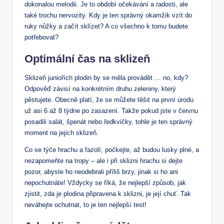
dokonalou melodii. Je to období očekávání a radosti, ale
také trochu nervozity. Kdy je ten správný okamžik vzít do
ruky nůžky a začít sklízet? A co všechno k tomu budete
potřebovat?
Optimální čas na sklizeň
Sklizeň juniořích plodin by se měla provádět … no, kdy?
Odpověď závisí na konkrétním druhu zeleniny, který
pěstujete. Obecně platí, že se můžete těšit na první úrodu
už asi 6 až 8 týdne po zasazení. Takže pokud jste v červnu
posadili salát, špenát nebo ředkvičky, tohle je ten správný
moment na jejich sklizeň.
Co se týče hrachu a fazolí, počkejte, až budou lusky plné, a
nezapomeňte na tropy – ale i při sklizni hrachu si dejte
pozor, abyste ho neodebrali příliš brzy, jinak si ho ani
nepochutnáte! Vždycky se říká, že nejlepší způsob, jak
zjistit, zda je plodina připravena k sklizni, je její chuť. Tak
neváhejte ochutnat, to je ten nejlepší test!