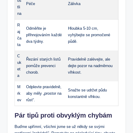
os
Péče
Zálivka
tli
na
R
Odměňte je
Hloubka 5-10 cm,
aj
přihnojováním každé
vyhýbejte se promočené
ča
dva týdny.
půdě.
ta
C
Řezání starých listů
Pravidelně zalévejte, ale
uk
pomůže prevenci
dejte pozor na nadměrnou
et
chorob.
vlhkost.
a
M
Odplevte pravidelně,
Snažte se udržet půdu
rk
aby měly „prostor na
konstantně vlhkou.
ev
růst“.
Pár tipů proti obvyklým chybám
Buďme upřímní, všichni jsme se už někdy se svými