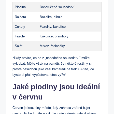
Plodina
Doporučené sousedství
Rajčata
Bazalka, cibule
Cukety
Fazolky, kukuřice
Fazole
Kukuřice, brambory
Salát
Mrkev, ředkvičky
Nikdy nevíte, co se z „náhodného sousedství“ může
vyklubat. Mějte však na paměti, že některé rostliny si
prostě nesednou jako vaši kamarádi na treku. A teď, co
byste si přáli vypěstovat letos vy?🌱
Jaké plodiny jsou ideální
v červnu
Červen je kouzelný měsíc, kdy zahrada začíná bujet
naplno. Pokud máte pocit, že vaše zelené prsty dostávají