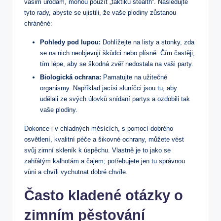
vašim úrodám, mohou použít „taktiku stealth“. Následujte
tyto rady, abyste se ujistili, že vaše plodiny zůstanou
chráněné:
Pohledy pod lupou:
Dohlížejte na listy a stonky, zda
se na nich neobjevují škůdci nebo plísně. Čím častěji,
tím lépe, aby se škodná zvěř nedostala na vaši party.
Biologická ochrana:
Pamatujte na užitečné
organismy. Například jacísi sluníčci jsou tu, aby
udělali ze svých úlovků snídaní partys a ozdobili tak
vaše plodiny.
Dokonce i v chladných měsících, s pomocí dobrého
osvětlení, kvalitní péče a šikovné ochrany, můžete vést
svůj zimní skleník k úspěchu. Vlastně je to jako se
zahřátým kalhotám a čajem; potřebujete jen tu správnou
vůni a chvíli vychutnat dobré chvíle.
Často kladené otázky o
zimním pěstování