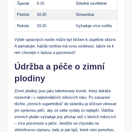
Špenát
5-15
Středně osvětlené
Petržel
10-20
Stínomilná
Rukola
10-15
Vyžaduje více světla
Výběr správných rostlin může být klíčem k úspěšné sklizni.
A pamatujte, každá rostlina má svou osobnost, takže se k
nim chovejte s láskou a pozorností!
Údržba a péče o zimní
plodiny
Zimní plodiny jsou jako talentovaný komik, který dokáže
rozesmát i v nejtemnějších měsících roku. Po zasazení
těchto „zimních superhrdinů“ do skleníku je klíčové věnovat
jim správnou péči, aby ze sebe vydaly to nejlepší. Údržba
zimních plodin vyžaduje jiný přístup než v letních měsících
– více pozornosti a péče. Jestliže se chystáte na
skleníkovou výpravu, tady je pár tipů, které vám pomohou.