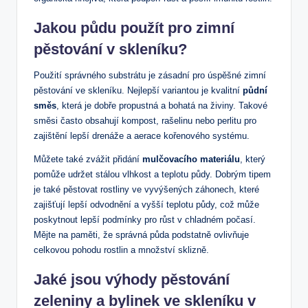
Jakou půdu použít pro zimní
pěstování v skleníku?
Použití správného substrátu je zásadní pro úspěšné zimní
pěstování ve skleníku. Nejlepší variantou je kvalitní
půdní
směs
, která je dobře propustná a bohatá na živiny. Takové
směsi často obsahují kompost, rašelinu nebo perlitu pro
zajištění lepší drenáže a aerace kořenového systému.
Můžete také zvážit přidání
mulčovacího materiálu
, který
pomůže udržet stálou vlhkost a teplotu půdy. Dobrým tipem
je také pěstovat rostliny ve vyvýšených záhonech, které
zajišťují lepší odvodnění a vyšší teplotu půdy, což může
poskytnout lepší podmínky pro růst v chladném počasí.
Mějte na paměti, že správná půda podstatně ovlivňuje
celkovou pohodu rostlin a množství sklizně.
Jaké jsou výhody pěstování
zeleniny a bylinek ve skleníku v