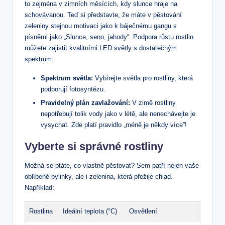
to zejména v zimních měsících, kdy slunce hraje na
schovávanou. Teď si představte, že máte v pěstování
zeleniny stejnou motivaci jako k báječnému gangu s
písněmi jako „Slunce, seno, jahody“. Podpora růstu rostlin
můžete zajistit kvalitními LED světly s dostatečným
spektrum:
Spektrum světla:
Vybírejte světla pro rostliny, která
podporují fotosyntézu.
Pravidelný plán zavlažování:
V zimě rostliny
nepotřebují tolik vody jako v létě, ale nenechávejte je
vysychat. Zde platí pravidlo „méně je někdy více”!
Vyberte si správné rostliny
Možná se ptáte, co vlastně pěstovat? Sem patří nejen vaše
oblíbené bylinky, ale i zelenina, která přežije chlad.
Například:
Rostlina
Ideální teplota (°C)
Osvětlení