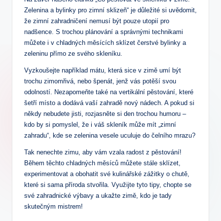
Zelenina a bylinky pro zimní sklizeň“ je důležité si uvědomit,
že zimní zahradničení nemusí být pouze utopií pro
nadšence. S trochou plánování a správnými technikami
můžete i v chladných měsících sklízet čerstvé bylinky a
zeleninu přímo ze svého skleníku.
Vyzkoušejte například mátu, která sice v zimě umí být
trochu zimomřivá, nebo špenát, jenž vás potěší svou
odolností. Nezapomeňte také na vertikální pěstování, které
šetří místo a dodává vaší zahradě nový nádech. A pokud si
někdy nebudete jisti, rozjasněte si den trochou humoru –
kdo by si pomyslel, že i váš skleník může mít „zimní
zahradu“, kde se zelenina vesele uculuje do čelního mrazu?
Tak nenechte zimu, aby vám vzala radost z pěstování!
Během těchto chladných měsíců můžete stále sklízet,
experimentovat a obohatit své kulinářské zážitky o chutě,
které si sama příroda stvořila. Využijte tyto tipy, chopte se
své zahradnické výbavy a ukažte zimě, kdo je tady
skutečným mistrem!