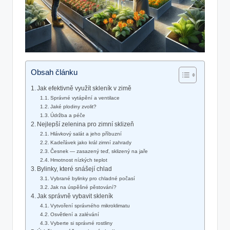
Obsah článku
Jak efektivně využít skleník v zimě
Správné vytápění a ventilace
Jaké plodiny zvolit?
Údržba a péče
Nejlepší zelenina pro zimní sklizeň
Hlávkový salát a jeho příbuzní
Kadeřávek jako král zimní zahrady
Česnek — zasazený teď, sklizený na jaře
Hmotnost nízkých teplot
Bylinky, které snášejí chlad
Vybrané bylinky pro chladné počasí
Jak na úspěšné pěstování?
Jak správně vybavit skleník
Vytvoření správného mikroklimatu
Osvětlení a zalévání
Vyberte si správné rostliny