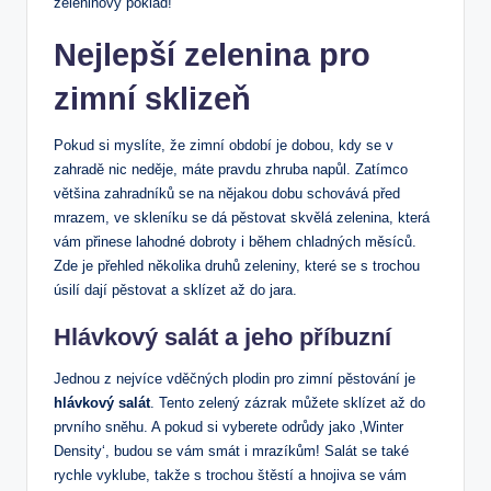
zeleninový poklad!
Nejlepší zelenina pro
zimní sklizeň
Pokud si myslíte, že zimní období je dobou, kdy se v
zahradě nic neděje, máte pravdu zhruba napůl. Zatímco
většina zahradníků se na nějakou dobu schovává před
mrazem, ve skleníku se dá pěstovat skvělá zelenina, která
vám přinese lahodné dobroty i během chladných měsíců.
Zde je přehled několika druhů zeleniny, které se s trochou
úsilí dají pěstovat a sklízet až do jara.
Hlávkový salát a jeho příbuzní
Jednou z nejvíce vděčných plodin pro zimní pěstování je
hlávkový salát
. Tento zelený zázrak můžete sklízet až do
prvního sněhu. A pokud si vyberete odrůdy jako ‚Winter
Density‘, budou se vám smát i mrazíkům! Salát se také
rychle vyklube, takže s trochou štěstí a hnojiva se vám