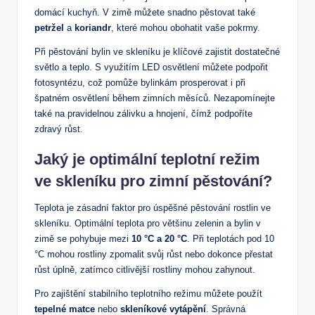
domácí kuchyň. V zimě můžete snadno pěstovat také
petržel
a
koriandr
, které mohou obohatit vaše pokrmy.
Při pěstování bylin ve skleníku je klíčové zajistit dostatečné
světlo a teplo. S využitím LED osvětlení můžete podpořit
fotosyntézu, což pomůže bylinkám prosperovat i při
špatném osvětlení během zimních měsíců. Nezapomínejte
také na pravidelnou zálivku a hnojení, čímž podpoříte
zdravý růst.
Jaký je optimální teplotní režim
ve skleníku pro zimní pěstování?
Teplota je zásadní faktor pro úspěšné pěstování rostlin ve
skleníku. Optimální teplota pro většinu zelenin a bylin v
zimě se pohybuje mezi
10 °C a 20 °C
. Při teplotách pod 10
°C mohou rostliny zpomalit svůj růst nebo dokonce přestat
růst úplně, zatímco citlivější rostliny mohou zahynout.
Pro zajištění stabilního teplotního režimu můžete použít
tepelné matce
nebo
skleníkové vytápění
. Správná