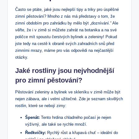
Často se ptáte, jaké jsou nejlepší tipy a triky pro úspěšné
zimní pěstování? Mnoho z nás má představy o tom, že
zimní obdobím pro zahrádku by mělo být „doznívání.“ Ale
věřte, že i v zimě si můžete zahrát na botanika a na své
poličce mít spoustu čerstvých bylinek a zeleniny! Pokud
jste tedy na cestě k obraně svých zahradních snů před
zimními mrazy, máme pro vás odpovědi na nejčastější
otázky.
Jaké rostliny jsou nejvhodnější
pro zimní pěstování?
Pěstování zeleniny a bylinek ve skleníku v zimě může být
nejen zábava, ale i velmi užitečné. Zde je seznam skvělých
rostlin, které se nebojí zimy:
Špenát:
Tento hrdina chladného počasí je nejen
výživný, ale také se rychle množí.
Ředkvičky:
Rychlý růst a křupavá chuť – ideální do