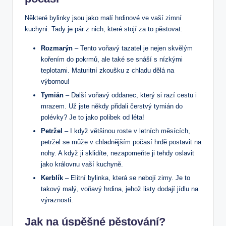
Některé bylinky jsou jako malí hrdinové ve vaší zimní
kuchyni. Tady je pár z nich, které stojí za to pěstovat:
Rozmarýn
– Tento voňavý tazatel je nejen skvělým
kořením do pokrmů, ale také se snáší s nízkými
teplotami. Maturitní zkoušku z chladu dělá na
výbornou!
Tymián
– Další voňavý oddanec, který si razí cestu i
mrazem. Už jste někdy přidali čerstvý tymián do
polévky? Je to jako polibek od léta!
Petržel
– I když většinou roste v letních měsících,
petržel se může v chladnějším počasí hrdě postavit na
nohy. A když ji sklidíte, nezapomeňte ji tehdy oslavit
jako královnu vaší kuchyně.
Kerblík
– Elitní bylinka, která se nebojí zimy. Je to
takový malý, voňavý hrdina, jehož listy dodají jídlu na
výraznosti.
Jak na úspěšné pěstování?