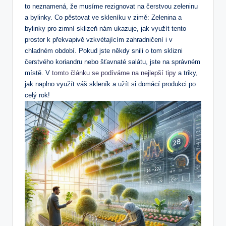
to neznamená, že musíme rezignovat na čerstvou zeleninu
a bylinky. Co pěstovat ve skleníku v zimě: Zelenina a
bylinky pro zimní sklizeň nám ukazuje, jak využít tento
prostor k překvapivě vzkvétajícím zahradničení i v
chladném období. Pokud jste někdy snili o tom sklizni
čerstvého koriandru nebo šťavnaté salátu, jste na správném
místě. V
tomto článku se podíváme na nejlepší tipy
a triky,
jak naplno využít váš skleník a užít si domácí produkci po
celý rok!