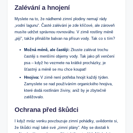
Zalévání a hnojení
Myslete na to, že nádherné zimní plodiny nemají rády
„vodní lagunu“. Časté zalévání je zde klíčové, ale zároveň
musíte udržet správnou rovnováhu. V zimě rostliny méně
„pijí“, takže přinášíte balvan na přísun vody. Tak co s tím?
Možná méně, ale častěji:
Zkuste zalévat trochu
častěji s menšími objemy vody. Tak jako při venčení
psa – když ho vezmete na krátké procházky, je
šťastný a méně se mu chce koupat!
Hnojiva:
V zimě není potřeba hnojit každý týden.
Zamyslete se nad používáním organického hnojiva,
které dodá rostlinám živiny, aniž by je zbytečně
zatěžovalo.
Ochrana před škůdci
I když mráz venku povzbuzuje zimní pohádky, uvědomte si,
že škůdci mají také své „zimní plány“. Aby se dostali k