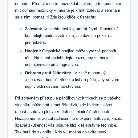
uměním. Přestože se to může zdát složité, je to spíše jako
mít domácí mazlíčky – musíte je krmit, zalévat a sem tam
se s nimi pomazlit! Zde jsou klíče k úspěchu:
Zalévání:
Nenechte rostliny umírat žízní! Pravidelně
kontrolujte půdu a zalévejte, ale dávejte pozor na
přemokření.
Hnojení:
Organické hnojivo může výrazně podpořit
růst. Na zimní období dejte pozor, aby se hnojení
neprojevovalo příliš agresivně.
Ochrana proti škůdcům:
I v zimě mohou být
„nepozvaní hosté“. Sledujte listy a půdu, aby se vám
nepřivlekli nezvaní návštěvníci.
Při správném přístupu a pár šikovných trikech se z vašeho
skleníku může stát zimní říše divů, kde budete sklízet
radost a zdravé plody i v těch nejchladnějších dnech.
Nezapomeňte, že zahradničení je o experimentování; každá
špatná zkušenost vás posune blíž k té správné technice.
Tak hurá do skleníku! Kdo ví, možná objevíte nový