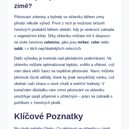
zimě?
Pěstování zeleniny a bylinek ve skleníku během zimy
přináší několik výhod. První z nich je možnost sklizeň
čerstvých produktů během období, kdy je venkovní zahrada
v vegetačním klidu. Díky skleníku můžete mít k dispozici
na stole čerstvou
zeleninu
, jako jsou
mrkev
,
celer
nebo
salát
, i v těch nejchladnějších měsících.
Další výhodou je kontrola nad pěstebními podmínkami. Ve
skleníku můžete optimalizovat teplotu, světlo a vlhkost, což
vám dává větší šanci na úspěšné pěstování. Navíc můžete
pěstovat různé odrůdy, které by jinak nevydržely venku, což
obohatí vaši stravu o nové chutě a nutriční hodnoty. V
konečném důsledku vám zimní pěstování ve skleníku
umožňuje spojit příjemné s užitečným – práci na zahradě s
požitkem z čerstvých plodů.
Klíčové Poznatky
Na závěr našeho článku „Co pěstovat ve skleníku v zimě: