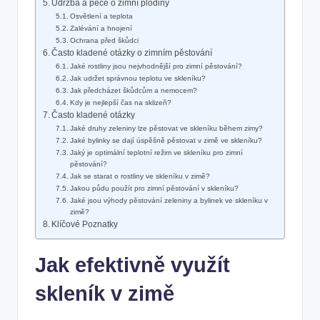
Údržba a péče o zimní plodiny
Osvětlení a teplota
Zalévání a hnojení
Ochrana před škůdci
Často kladené otázky o zimním pěstování
Jaké rostliny jsou nejvhodnější pro zimní pěstování?
Jak udržet správnou teplotu ve skleníku?
Jak předcházet škůdcům a nemocem?
Kdy je nejlepší čas na sklizeň?
Často kladené otázky
Jaké druhy zeleniny lze pěstovat ve skleníku během zimy?
Jaké bylinky se dají úspěšně pěstovat v zimě ve skleníku?
Jaký je optimální teplotní režim ve skleníku pro zimní
pěstování?
Jak se starat o rostliny ve skleníku v zimě?
Jakou půdu použít pro zimní pěstování v skleníku?
Jaké jsou výhody pěstování zeleniny a bylinek ve skleníku v
zimě?
Klíčové Poznatky
Jak efektivně využít
skleník v zimě