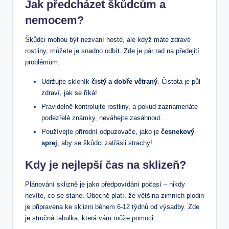
Jak předcházet škůdcům a
nemocem?
Škůdci mohou být nezvaní hosté, ale když máte zdravé
rostliny, můžete je snadno odbít. Zde je pár rad na předejití
problémům:
Udržujte skleník
čistý a dobře větraný
. Čistota je půl
zdraví, jak se říká!
Pravidelně kontrolujte rostliny, a pokud zaznamenáte
podezřelé známky, neváhejte zasáhnout.
Používejte přírodní odpuzovače, jako je
česnekový
sprej
, aby se škůdci zatřásli strachy!
Kdy je nejlepší čas na sklizeň?
Plánování sklizně je jako předpovídání počasí – nikdy
nevíte, co se stane. Obecně platí, že většina zimních plodin
je připravena ke sklizni během 6-12 týdnů od výsadby. Zde
je stručná tabulka, která vám může pomoci: