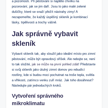
a pozornosti. Při pěstování si najděte chvilku na
pozorování, jak se jim daří. Jsou to jako malé zelené
dušičky, které se snaží přežít nástrahy zimy! A
nezapomeňte, že každý úspěšný skleník je kombinací
lásky, trpělivosti a trochy vášně.
Jak správně vybavit
skleník
Vybavit skleník tak, aby sloužil jako ideální místo pro zimní
pěstování, může být opravdový oříšek. Ale nebojte se, není
to tak složité,
jak se může na první pohled zdát
! Představte
si svůj skleník jako útulný zimní domov pro rebudící
rostliny, kde si budou moci pochutnat na troše tepla, světla
a vlhkosti, zatímco venku zuří mráz. Jak toho dosáhnout?
Následujte pár jednoduchých kroků.
Vytvoření správného
mikroklimatu