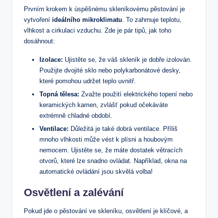
Prvním krokem k úspěšnému skleníkovému pěstování je
vytvoření
ideálního mikroklimatu
. To zahrnuje teplotu,
vlhkost a cirkulaci vzduchu. Zde je pár tipů, jak toho
dosáhnout:
Izolace:
Ujistěte se, že váš skleník je dobře izolován.
Použijte dvojité sklo nebo polykarbonátové desky,
které pomohou udržet teplo uvnitř.
Topná tělesa:
Zvažte použití elektrického topení nebo
keramických kamen, zvlášť pokud očekáváte
extrémně chladné období.
Ventilace:
Důležitá je také dobrá ventilace. Příliš
mnoho vlhkosti může vést k plísni a houbovým
nemocem. Ujistěte se, že máte dostatek větracích
otvorů, které lze snadno ovládat. Například, okna na
automatické ovládání jsou skvělá volba!
Osvětlení a zalévání
Pokud jde o pěstování ve skleníku, osvětlení je klíčové, a