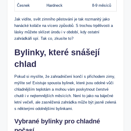
Česnek
Hardneck
8-9 měsíců
Jak vidíte, svět zimního pěstování je tak rozmanitý jako
hanácké koláče na vícero způsobů. S trochou trpělivosti a
lásky můžete sklízet úrodu i v období, kdy ostatní
zahrádkáři spí. Tak co, zkusíte to?
Bylinky, které snášejí
chlad
Pokud si myslíte, že zahradničení končí s příchodem zimy,
mýlíte se! Existuje spousta bylinek, které jsou odolné vůči
chladnějším teplotám a mohou vám poskytnout čerstvé
chutě i v nejtemnějších měsících. Není to jako na báječné
letní večeři, ale zasněžená zahrádka může být jasně zelená
s některými odolnějšími bylinkami.
Vybrané bylinky pro chladné
počasí