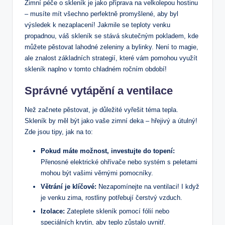
Zimní péče o skleník je jako příprava na velkolepou hostinu
– musíte mít všechno perfektně promyšlené, aby byl
výsledek k nezaplacení! Jakmile se teploty venku
propadnou, váš skleník se stává skutečným pokladem, kde
můžete pěstovat lahodné zeleniny a bylinky. Není to magie,
ale znalost základních strategií, které vám pomohou využít
skleník naplno v tomto chladném ročním období!
Správné vytápění a ventilace
Než začnete pěstovat, je důležité vyřešit téma tepla.
Skleník by měl být jako vaše zimní deka – hřejivý a útulný!
Zde jsou tipy, jak na to:
Pokud máte možnost, investujte do topení:
Přenosné elektrické ohřívače nebo systém s peletami
mohou být vašimi věrnými pomocníky.
Větrání je klíčové:
Nezapomínejte na ventilaci! I když
je venku zima, rostliny potřebují čerstvý vzduch.
Izolace:
Zateplete skleník pomocí fólií nebo
speciálních krytin, aby teplo zůstalo uvnitř.