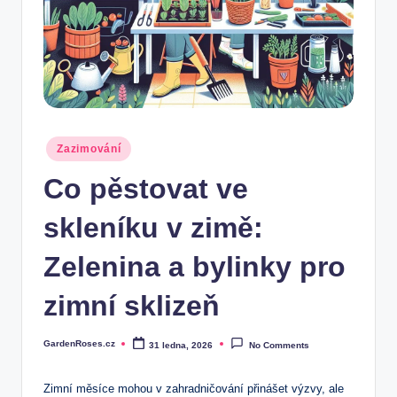
Posted
Zazimování
in
Co pěstovat ve
skleníku v zimě:
Zelenina a bylinky pro
zimní sklizeň
GardenRoses.cz
31 ledna, 2026
No Comments
Posted
by
Zimní měsíce mohou v zahradničování přinášet výzvy, ale