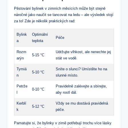
Pěstování bylinek v zimních měsících může být stejně
náročné jako naučit se tancovat na ledu – ale výsledek stojí
za to! Zde je několik praktických rad:
Bylink
Optimální
Péče
a
teplota
Rozm
Udržujte vlhkost, ale nenechte jej
5-15 °C
arýn
stát ve vodě.
Tymiá
Sníte o slunci? Umístěte ho na
5-10 °C
n
slunné místo.
Petrže
Pravidelně zalévejte a sbírejte,
0-10 °C
l
aby rostl dál.
Kerblí
Vždy se mu dostává pravidelná
5-12 °C
k
péče.
Pamatujte si, že bylinky v zimě potřebují trochu více lásky