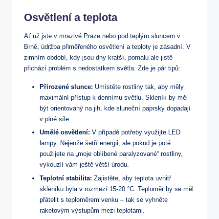
Osvětlení a teplota
Ať už jste v mrazivé Praze nebo pod teplým sluncem v
Brně, údržba přiměřeného osvětlení a teploty je zásadní. V
zimním období, kdy jsou dny kratší, pomalu ale jistě
přichází problém s nedostatkem světla. Zde je pár tipů:
Přirozené slunce:
Umístěte rostliny tak, aby měly
maximální přístup k dennímu světlu. Skleník by měl
být orientovaný na jih, kde sluneční paprsky dopadají
v plné síle.
Umělé osvětlení:
V případě potřeby využijte LED
lampy. Nejenže šetří energii, ale pokud je poté
použijete na „moje oblíbené paralyzované“ rostliny,
vykouzlí vám ještě větší úrodu.
Teplotní stabilita:
Zajistěte, aby teplota uvnitř
skleníku byla v rozmezí 15-20 °C. Teploměr by se měl
přátelit s teploměrem venku – tak se vyhněte
raketovým výstupům mezi teplotami.