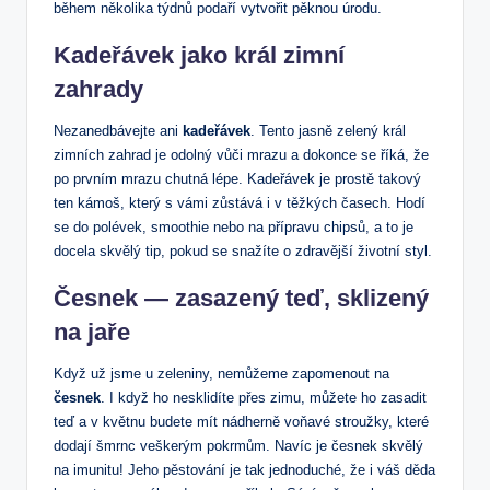
během několika týdnů podaří vytvořit pěknou úrodu.
Kadeřávek jako král zimní
zahrady
Nezanedbávejte ani
kadeřávek
. Tento jasně zelený král
zimních zahrad je odolný vůči mrazu a dokonce se říká, že
po prvním mrazu chutná lépe. Kadeřávek je prostě takový
ten kámoš, který s vámi zůstává i v těžkých časech. Hodí
se do polévek, smoothie nebo na přípravu chipsů, a to je
docela skvělý tip, pokud se snažíte o zdravější životní styl.
Česnek — zasazený teď, sklizený
na jaře
Když už jsme u zeleniny, nemůžeme zapomenout na
česnek
. I když ho nesklidíte přes zimu, můžete ho zasadit
teď a v květnu budete mít nádherně voňavé stroužky, které
dodají šmrnc veškerým pokrmům. Navíc je česnek skvělý
na imunitu! Jeho pěstování je tak jednoduché, že i váš děda