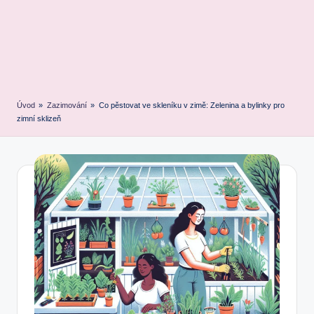
Úvod
»
Zazimování
»
Co pěstovat ve skleníku v zimě: Zelenina a bylinky pro
zimní sklizeň