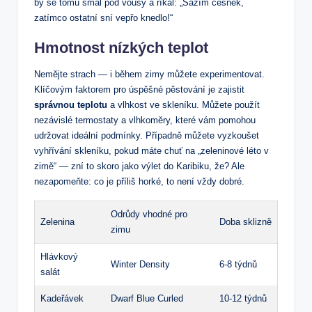
by se tomu smál pod vousy a říkal: „Sázím česnek,
zatímco ostatní sní vepřo knedlo!“
Hmotnost nízkých teplot
Nemějte strach — i během zimy můžete experimentovat.
Klíčovým faktorem pro úspěšné pěstování je zajistit
správnou teplotu
a vlhkost ve skleníku. Můžete použít
nezávislé termostaty a vlhkoměry, které vám pomohou
udržovat ideální podmínky. Případně můžete vyzkoušet
vyhřívání skleníku, pokud máte chuť na „zeleninové léto v
zimě“ — zní to skoro jako výlet do Karibiku, že? Ale
nezapomeňte: co je příliš horké, to není vždy dobré.
Odrůdy vhodné pro
Zelenina
Doba sklizně
zimu
Hlávkový
Winter Density
6-8 týdnů
salát
Kadeřávek
Dwarf Blue Curled
10-12 týdnů