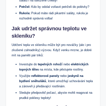
salátů i na obložené chleby!
Petržel:
Kdo by odolal voňavé petrželi do polévky?
Rukola:
Pokud máte rádi pikantní saláty, rukola je
rozhodně správná volba!
Jak udržet správnou teplotu ve
skleníku?
Udržení tepla ve skleníku může být pro nováčky (ale i pro
zkušené zahradníky) výzvou. Když venku mrzne, je dobré
mít na paměti pár triků:
Investujte do
tepelných rohoží
nebo
elektrických
topných těles
na místa, kde pěstujete rostliny.
Využijte
reflektorové panely
nebo
jeskyně na
bydlení sněhuláků
, které umožňují uchovávání tepla
a zároveň ji předávající rostlinám.
Sledujte předpověď počasí, abyste mohli reagovat na
prudké poklesy teploty!