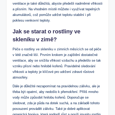
ventilace je také důležitá, abyste předešli nadměrné vlhkosti
a plísním. Na vhodném místě můžete i využívat tepelných
akumulátorů, což pomůže udržet teplotu stabilní i při
poklesu venkovní teploty.
Jak se starat o rostliny ve
skleníku v zimě?
Péče o rostliny ve skleníku v zimních měsících se od péče
v létě značně liší. Prvním krokem je zajištění dostatečné
ventilace, aby se snížila vlhkost vzduchu a předešlo se tak
vzniku plísní nebo hnilobě kořenů. Pravidelné sledování
vlhkosti a teploty je klíčové pro udržení zdravé růstové
atmosféry.
Dále je důležité nezapomínat na pravidelnou zálivku, ale je
třeba být opatrní, aby nedošlo k přemokření. Příliš mnoho
vody může způsobit hnilobu kořenů. Doporučuje se
sledovat, zda je půda na dotek suchá, a na základě tohoto
posouzení provádět zálivku. Také je dobré aplikovat
organická hnojiva, která podpoří růst a posílí imunitu rostlin.