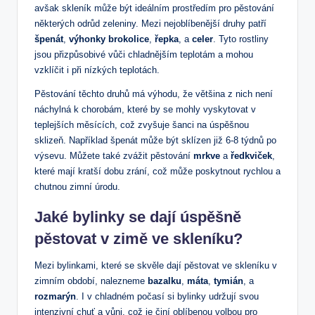
avšak skleník může být ideálním prostředím pro pěstování
některých odrůd zeleniny. Mezi nejoblíbenější druhy patří
špenát
,
výhonky brokolice
,
řepka
, a
celer
. Tyto rostliny
jsou přizpůsobivé vůči chladnějším teplotám a mohou
vzklíčit i při nízkých teplotách.
Pěstování těchto druhů má výhodu, že většina z nich není
náchylná k chorobám, které by se mohly vyskytovat v
teplejších měsících, což zvyšuje šanci na úspěšnou
sklizeň. Například špenát může být sklízen již 6-8 týdnů po
výsevu. Můžete také zvážit pěstování
mrkve
a
ředkviček
,
které mají kratší dobu zrání, což může poskytnout rychlou a
chutnou zimní úrodu.
Jaké bylinky se dají úspěšně
pěstovat v zimě ve skleníku?
Mezi bylinkami, které se skvěle dají pěstovat ve skleníku v
zimním období, nalezneme
bazalku
,
máta
,
tymián
, a
rozmarýn
. I v chladném počasí si bylinky udržují svou
intenzivní chuť a vůni, což je činí oblíbenou volbou pro