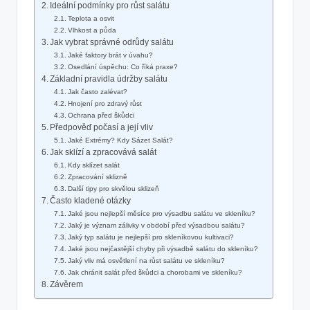
Ideální podmínky pro růst salátu
Teplota a osvit
Vlhkost a půda
Jak vybrat správné odrůdy salátu
Jaké faktory brát v úvahu?
Osedlání úspěchu: Co říká praxe?
Základní pravidla údržby salátu
Jak často zalévat?
Hnojení pro zdravý růst
Ochrana před škůdci
Předpověď počasí a její vliv
Jaké Extrémy? Kdy Sázet Salát?
Jak sklízí a zpracovává salát
Kdy sklízet salát
Zpracování sklizně
Další tipy pro skvělou sklizeň
Často kladené otázky
Jaké jsou nejlepší měsíce pro výsadbu salátu ve skleníku?
Jaký je význam zálivky v období před výsadbou salátu?
Jaký typ salátu je nejlepší pro skleníkovou kultivaci?
Jaké jsou nejčastější chyby při výsadbě salátu do skleníku?
Jaký vliv má osvětlení na růst salátu ve skleníku?
Jak chránit salát před škůdci a chorobami ve skleníku?
Závěrem