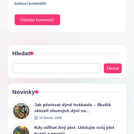
budoucí komentáře.
Hledat
Hledat
Novinky
Jak pěstovat dýně hokkaido – Skvělá
sklizeň chutných dýní na…
14 června, 2025
Kdy stříhat živý plot: Udržujte svůj plot
hustý a pevný!