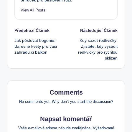
příruček pro pěstování růží.
View All Posts
Post
Předchozí Článek
Následující Článek
Jak pěstovat begonie:
Kdy sázet ředkvičky:
navigation
Barevné květy pro vaši
Zjistěte, kdy vysadit
zahradu či balkon
ředkvičky pro rychlou
sklizeň
Comments
No comments yet. Why don’t you start the discussion?
Napsat komentář
Vaše e-mailová adresa nebude zveřejněna.
Vyžadované