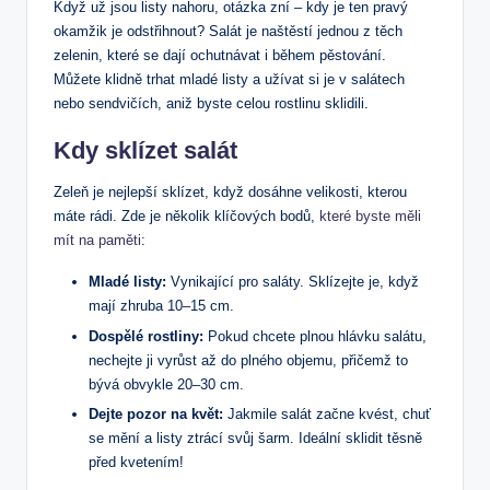
Když už jsou listy nahoru, otázka zní – kdy je ten pravý
okamžik je odstřihnout? Salát je naštěstí jednou z těch
zelenin, které se dají ochutnávat i během pěstování.
Můžete klidně trhat mladé listy a užívat si je v salátech
nebo sendvičích, aniž byste celou rostlinu sklidili.
Kdy sklízet salát
Zeleň je nejlepší sklízet, když dosáhne velikosti, kterou
máte rádi. Zde je několik klíčových bodů,
které byste měli
mít na paměti
:
Mladé listy:
Vynikající pro saláty. Sklízejte je, když
mají zhruba 10–15 cm.
Dospělé rostliny:
Pokud chcete plnou hlávku salátu,
nechejte ji vyrůst až do plného objemu, přičemž to
bývá obvykle 20–30 cm.
Dejte pozor na květ:
Jakmile salát začne kvést, chuť
se mění a listy ztrácí svůj šarm. Ideální sklidit těsně
před kvetením!