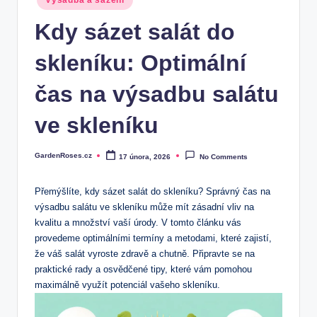
Výsadba a sázení
in
Kdy sázet salát do
skleníku: Optimální
čas na výsadbu salátu
ve skleníku
GardenRoses.cz
17 února, 2026
No Comments
Posted
by
Přemýšlíte, kdy sázet salát do skleníku? Správný čas na
výsadbu salátu ve skleníku může mít zásadní vliv na
kvalitu a množství vaší úrody. V tomto článku vás
provedeme optimálními termíny a metodami, které zajistí,
že váš salát vyroste zdravě a chutně. Připravte se na
praktické rady a osvědčené tipy, které vám pomohou
maximálně využít potenciál vašeho skleníku.