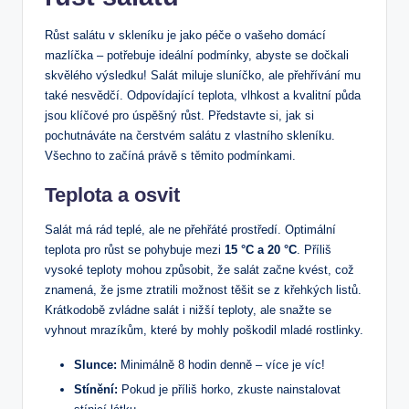
Růst salátu v skleníku je jako péče o vašeho domácí
mazlíčka – potřebuje ideální podmínky, abyste se dočkali
skvělého výsledku! Salát miluje sluníčko, ale přehřívání mu
také nesvědčí. Odpovídající teplota, vlhkost a kvalitní půda
jsou klíčové pro úspěšný růst. Představte si, jak si
pochutnáváte na čerstvém salátu z vlastního skleníku.
Všechno to začíná právě s těmito podmínkami.
Teplota a osvit
Salát má rád teplé, ale ne přehřáté prostředí. Optimální
teplota pro růst se pohybuje mezi
15 °C a 20 °C
. Příliš
vysoké teploty mohou způsobit, že salát začne kvést, což
znamená, že jsme ztratili možnost těšit se z křehkých listů.
Krátkodobě zvládne salát i nižší teploty, ale snažte se
vyhnout mrazíkům, které by mohly poškodil mladé rostlinky.
Slunce:
Minimálně 8 hodin denně – více je víc!
Stínění:
Pokud je příliš horko, zkuste nainstalovat