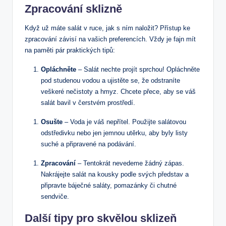
Zpracování sklizně
Když už máte salát v ruce, jak s ním naložit? Přístup ke
zpracování závisí na vašich preferencích. Vždy je fajn mít
na paměti pár praktických tipů:
Opláchněte
– Salát nechte projít sprchou! Opláchněte
pod studenou vodou a ujistěte se, že odstraníte
veškeré nečistoty a hmyz. Chcete přece, aby se váš
salát bavil v čerstvém prostředí.
Osušte
– Voda je váš nepřítel. Použijte salátovou
odstředivku nebo jen jemnou utěrku, aby byly listy
suché a připravené na podávání.
Zpracování
– Tentokrát nevedeme žádný zápas.
Nakrájejte salát na kousky podle svých představ a
připravte báječné saláty, pomazánky či chutné
sendviče.
Další tipy pro skvělou sklizeň