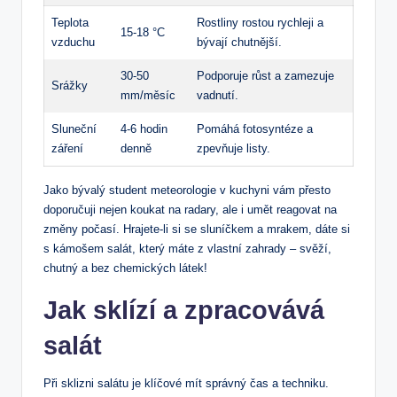
Teplota
Rostliny rostou rychleji a
15-18 °C
vzduchu
bývají chutnější.
30-50
Podporuje růst a zamezuje
Srážky
mm/měsíc
vadnutí.
Sluneční
4-6 hodin
Pomáhá fotosyntéze a
záření
denně
zpevňuje listy.
Jako bývalý student meteorologie v kuchyni vám přesto
doporučuji nejen koukat na radary, ale i umět reagovat na
změny počasí. Hrajete-li si se sluníčkem a mrakem, dáte si
s kámošem salát, který máte z vlastní zahrady – svěží,
chutný a bez chemických látek!
Jak sklízí a zpracovává
salát
Při sklizni salátu je klíčové mít správný čas a techniku.