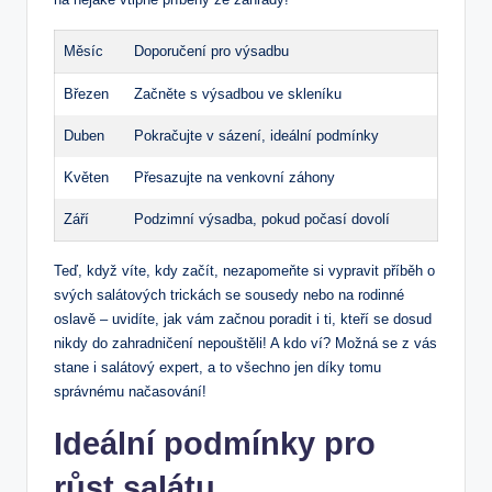
Měsíc
Doporučení pro výsadbu
Březen
Začněte s výsadbou ve skleníku
Duben
Pokračujte v sázení, ideální podmínky
Květen
Přesazujte na venkovní záhony
Září
Podzimní výsadba, pokud počasí dovolí
Teď, když víte, kdy začít, nezapomeňte si vypravit příběh o
svých salátových trickách se sousedy nebo na rodinné
oslavě – uvidíte, jak vám začnou poradit i ti, kteří se dosud
nikdy do zahradničení nepouštěli! A kdo ví? Možná se z vás
stane i salátový expert, a to všechno jen díky tomu
správnému načasování!
Ideální podmínky pro
růst salátu