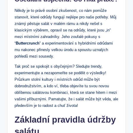
Někdy je to právě osobní zkušenost, co nám pomůže
stanovit, které odrůdy fungují nejlépe pro naše potřeby. Můj
známý pěstuje salát v malém rámu a nikdy nešel s
klasickým výběrem, opravil se na odrůdy, které jsou „in“
mezi místními zahradníky. Jeho zoufalé pokusy s
‘Buttercrunch’
a experimentování s hybridními odrůdami
mu nakonec přinesly velkou úrodu a spoustu uznalých
pohledů mezi sousedy.
Tak proč se spokojit s obyčejným? Sledujte trendy,
experimentujte a nezapomeňte se podělit o výsledky!
Průzkum stolní kultury i místních odrůd může být
dobrodružstvím, a kdo ví, třeba objevíte tu svou novou
oblíbenou salátovou kombinaci, která se stane hitem i mezi
vašimi příbuznými. Pamatujte, že i salát může být věda, ale
především je to radost a chuť života!
Základní pravidla údržby
salátu