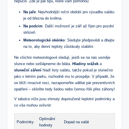
nepůčili. Zde je pár tipů, které vám pomohou:
Na jaře
: Nejvhodnější roční období pro výsadbu salátu
je od března do května.
Na podzim
: Další možností je září až říjen pro pozdní
sklizeň.
Meteorologické okénko
: Sledujte předpovědi a dbejte
na to, aby denní teploty zůstávaly stabilní.
Ne všichni meteorologové sledují, jestli se na nás usměje
slunce nebo sešlápneme do bláta.
Hladiny srážek
a
sluneční záření
hladí listy salátu, takže pokud je slunečno
jako v letním parku, rozhodně mu to prospěje. V případě, že
se blíží mrazivé noci, nezapomeňte udělat pár preventivních
opatření – skloňte tedy šedou nebo černou fólii přes záhony!
V tabulce níže jsou shrnuty doporučené teplotní podmínky a
co vše mohou ovlivnit:
Optimální
Podmínky
Dopad na salát
hodnoty