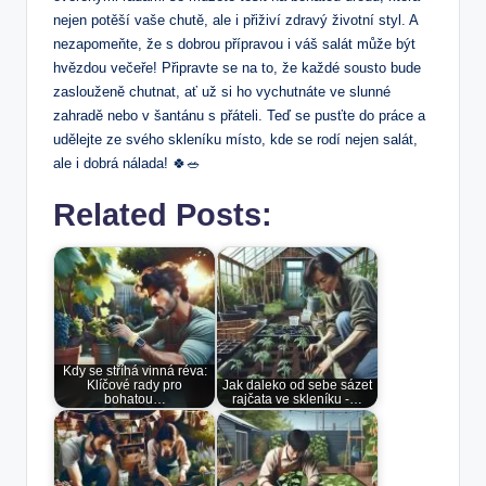
nejen potěší vaše chutě, ale i přiživí zdravý životní styl. A
nezapomeňte, že s dobrou přípravou i váš salát může být
hvězdou večeře! Připravte se na to, že každé sousto bude
zaslouženě chutnat, ať už si ho vychutnáte ve slunné
zahradě nebo v šantánu s přáteli. Teď se pusťte do práce a
udělejte ze svého skleníku místo, kde se rodí nejen salát,
ale i dobrá nálada! 🍀🥗
Related Posts:
Kdy se stříhá vinná réva:
Klíčové rady pro
Jak daleko od sebe sázet
bohatou…
rajčata ve skleníku -…