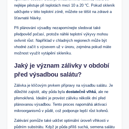
nejlépe pěstuje při teplotách mezi 10 a 20 °C. Pokud skleník
udržujete v této teplotní zóně, můžete se těšit na zdravé a
šťavnaté hlávky.
Při plánování výsadby nezapomínejte sledovat také
předpověď počasí, protože náhlé teplotní výkyvy mohou
ovlivnit růst. Například v chladných regionech může být
vhodné začít s výsevem už v únoru, zejména pokud máte
možnost využít vytápění skleníku.
Jaký je význam zálivky v období
před výsadbou salátu?
Zálivka je klíčovým prvkem přípravy na výsadbu salátu. Je
důležité zajistit, aby půda byla
dostatečně vlhká
, ale ne
přemokřená. Ideální je provést zálivku několik dní před
plánovanou výsadbou. Tento proces napomáhá aktivaci
mikroorganismů v půdě, což podporuje lepší růst kořenů.
Zalévání pomůže také udržet optimální úroveň vlhkosti v
půdním substrátu. Když je půda příliš suchá, semena salátu