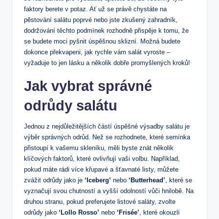
faktory berete v potaz. Ať už se právě chystáte na
pěstování salátu poprvé nebo jste zkušený zahradník,
dodržování těchto podmínek rozhodně přispěje k tomu, že
se budete moci pyšnit úspěšnou sklizní. Možná budete
dokonce překvapeni, jak rychle vám salát vyroste –
vyžaduje to jen lásku a několik dobře promyšlených kroků!
Jak vybrat správné
odrůdy salátu
Jednou z nejdůležitějších částí úspěšné výsadby salátu je
výběr správných odrůd. Než se rozhodnete, které semínka
přistoupí k vašemu skleníku, měli byste znát několik
klíčových faktorů, které ovlivňují vaši volbu. Například,
pokud máte rádi více křupavé a šťavnaté listy, můžete
zvážit odrůdy jako je
‘Iceberg’
nebo
‘Butterhead’
, které se
vyznačují svou chutností a vyšší odolností vůči hnilobě. Na
druhou stranu, pokud preferujete listové saláty, zvolte
odrůdy jako
‘Lollo Rosso’
nebo
‘Frisée’
, které okouzlí