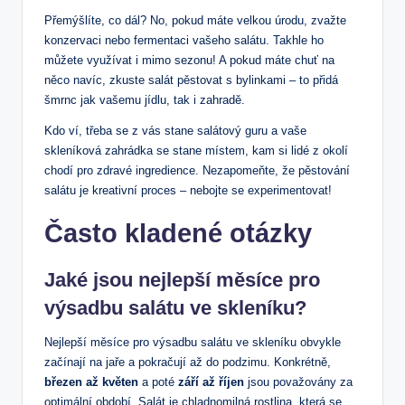
Přemýšlíte, co dál? No, pokud máte velkou úrodu, zvažte
konzervaci nebo fermentaci vašeho salátu. Takhle ho
můžete využívat i mimo sezonu! A pokud máte chuť na
něco navíc, zkuste salát pěstovat s bylinkami – to přidá
šmrnc jak vašemu jídlu, tak i zahradě.
Kdo ví, třeba se z vás stane salátový guru a vaše
skleníková zahrádka se stane místem, kam si lidé z okolí
chodí pro zdravé ingredience. Nezapomeňte, že pěstování
salátu je kreativní proces – nebojte se experimentovat!
Často kladené otázky
Jaké jsou nejlepší měsíce pro
výsadbu salátu ve skleníku?
Nejlepší měsíce pro výsadbu salátu ve skleníku obvykle
začínají na jaře a pokračují až do podzimu. Konkrétně,
březen až květen
a poté
září až říjen
jsou považovány za
optimální období. Salát je chladnomilná rostlina, která se