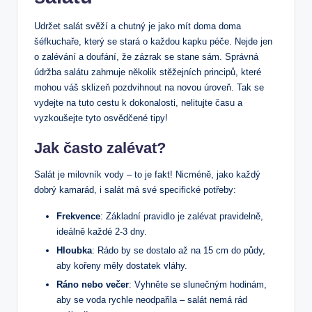
Udržet salát svěží a chutný je jako mít doma doma
šéfkuchaře, který se stará o každou kapku péče. Nejde jen
o zalévání a doufání, že zázrak se stane sám. Správná
údržba salátu zahrnuje několik stěžejních principů, které
mohou váš sklizeň pozdvihnout na novou úroveň. Tak se
vydejte na tuto cestu k dokonalosti, nelitujte času a
vyzkoušejte tyto osvědčené tipy!
Jak často zalévat?
Salát je milovník vody – to je fakt! Nicméně, jako každý
dobrý kamarád, i salát má své specifické potřeby:
Frekvence
: Základní pravidlo je zalévat pravidelně,
ideálně každé 2-3 dny.
Hloubka
: Rádo by se dostalo až na 15 cm do půdy,
aby kořeny měly dostatek vláhy.
Ráno nebo večer
: Vyhněte se slunečným hodinám,
aby se voda rychle neodpařila – salát nemá rád