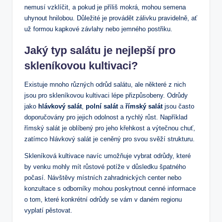
nemusí vzklíčit, a pokud je příliš mokrá, mohou semena
uhynout hnilobou. Důležité je provádět zálivku pravidelně, ať
už formou kapkové závlahy nebo jemného postřiku.
Jaký typ salátu je nejlepší pro
skleníkovou kultivaci?
Existuje mnoho různých odrůd salátu, ale některé z nich
jsou pro skleníkovou kultivaci lépe přizpůsobeny. Odrůdy
jako
hlávkový salát
,
polní salát
a
římský salát
jsou často
doporučovány pro jejich odolnost a rychlý růst. Například
římský salát je oblíbený pro jeho křehkost a výtečnou chuť,
zatímco hlávkový salát je ceněný pro svou svěží strukturu.
Skleníková kultivace navíc umožňuje vybrat odrůdy, které
by venku mohly mít růstové potíže v důsledku špatného
počasí. Návštěvy místních zahradnických center nebo
konzultace s odborníky mohou poskytnout cenné informace
o tom, které konkrétní odrůdy se vám v daném regionu
vyplatí pěstovat.