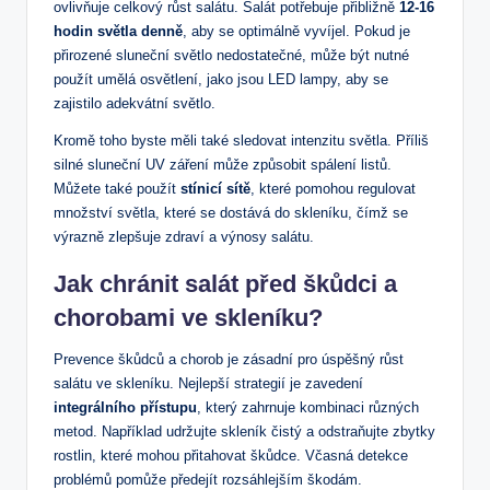
ovlivňuje celkový růst salátu. Salát potřebuje přibližně
12-16
hodin světla denně
, aby se optimálně vyvíjel. Pokud je
přirozené sluneční světlo nedostatečné, může být nutné
použít umělá osvětlení, jako jsou LED lampy, aby se
zajistilo adekvátní světlo.
Kromě toho byste měli také sledovat intenzitu světla. Příliš
silné sluneční UV záření může způsobit spálení listů.
Můžete také použít
stínicí sítě
, které pomohou regulovat
množství světla, které se dostává do skleníku, čímž se
výrazně zlepšuje zdraví a výnosy salátu.
Jak chránit salát před škůdci a
chorobami ve skleníku?
Prevence škůdců a chorob je zásadní pro úspěšný růst
salátu ve skleníku. Nejlepší strategií je zavedení
integrálního přístupu
, který zahrnuje kombinaci různých
metod. Například udržujte skleník čistý a odstraňujte zbytky
rostlin, které mohou přitahovat škůdce. Včasná detekce
problémů pomůže předejít rozsáhlejším škodám.