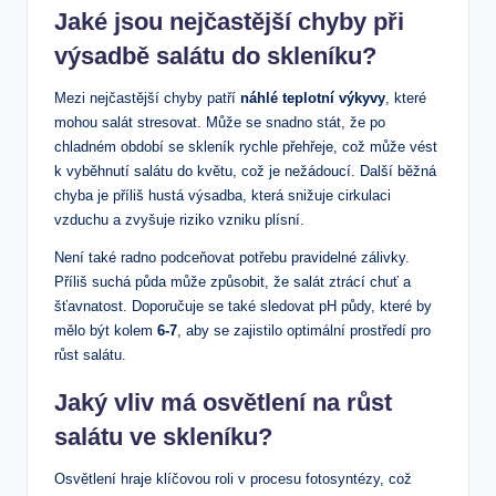
Jaké jsou nejčastější chyby při
výsadbě salátu do skleníku?
Mezi nejčastější chyby patří
náhlé teplotní výkyvy
, které
mohou salát stresovat. Může se snadno stát, že po
chladném období se skleník rychle přehřeje, což může vést
k vyběhnutí salátu do květu, což je nežádoucí. Další běžná
chyba je příliš hustá výsadba, která snižuje cirkulaci
vzduchu a zvyšuje riziko vzniku plísní.
Není také radno podceňovat potřebu pravidelné zálivky.
Příliš suchá půda může způsobit, že salát ztrácí chuť a
šťavnatost. Doporučuje se také sledovat pH půdy, které by
mělo být kolem
6-7
, aby se zajistilo optimální prostředí pro
růst salátu.
Jaký vliv má osvětlení na růst
salátu ve skleníku?
Osvětlení hraje klíčovou roli v procesu fotosyntézy, což