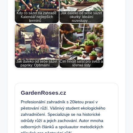
Kdy co sázet na zahradě:
Jak daleko od sebe sázet
Kalendář nejlepších
okurky: Ideální
termínů…
rozestupy…
Jak daleko od sebe sázet
Čím hnojit salát pro svěží a
papriky: Optimální…
křehké listy
GardenRoses.cz
Profesionální zahradník s 20letou praxí v
pěstování růží. Vášnivý student ekologického
zahradničení. Specializuje se na historické
odrůdy růží a jejich zachování. Autor mnoha
odborných článků a spoluautor metodických