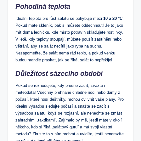
Pohodlná teplota
Ideální teplota pro růst salátu se pohybuje mezi
10 a 20 °C
.
Pokud máte skleník, pak si můžete oddechnout! Je to jako
mít doma ledničku, kde místo potravin skladujete rostlinky.
V létě, kdy teploty stoupají, můžete použít zastínění nebo
větrání, aby se salát necítil jako ryba na suchu.
Nezapomeňte, že salát nemá rád teplo, a pokud venku
budou mandle praskat, jak se říká, salát to nepřežije!
Důležitost sázecího období
Pokud se rozhodujete, kdy přesně začít, zvažte i
meteodata! Všechny přehnaně chladné noci nebo dámy z
počasí, které nosí deštníky, mohou ovlivnit vaše plány. Pro
ideální výsadbu sledujte počasí a snažte se začít s
výsadbou salátu, když se rozjasní, ale nenechte se zmást
zahradními „taktikami“. Zajímalo by mě, jestli máte v okolí
někoho, kdo si říká „salátový guru“ a má svoji vlastní
metodu? Zkuste to s ním probrat a uvidíte, jestli nenarazíte
na nějaké vtipné příběhy ze zahrady!