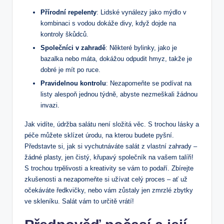
Přírodní repelenty
: Lidské vynálezy jako mýdlo v
kombinaci s vodou dokáže divy, když dojde na
kontroly škůdců.
Společníci v zahradě
: Některé bylinky, jako je
bazalka nebo máta, dokážou odpudit hmyz, takže je
dobré je mít po ruce.
Pravidelnou kontrolu
: Nezapomeňte se podívat na
listy alespoň jednou týdně, abyste nezmeškali žádnou
invazi.
Jak vidíte, údržba salátu není složitá věc. S trochou lásky a
péče můžete sklízet úrodu, na kterou budete pyšní.
Představte si, jak si vychutnáváte salát z vlastní zahrady –
žádné plasty, jen čistý, křupavý společník na vašem talíři!
S trochou trpělivosti a kreativity se vám to podaří. Zbírejte
zkušenosti a nezapomeňte si užívat celý proces – ať už
očekáváte ředkvičky, nebo vám zůstaly jen zmrzlé zbytky
ve skleníku. Salát vám to určitě vrátí!