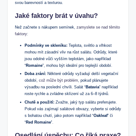
svou barevností a texturou.
Jaké faktory brát v úvahu?
Než začnete s nákupem semínek,
zamyslete se nad těmito
faktory
:
Podmínky ve skleníku:
Teplota, světlo a vlhkost
mohou mít zásadní vliv na růst salátu. Odrůdy, které
jsou odolné vůči vyšším teplotám, jako například
‘Romaine’
, mohou být ideální pro teplejší období.
Doba zrání:
Některé odrůdy vyžadují delší vegetační
období,
což může být problém
, pokud plánujete
výsadbu na poslední chvíli. Salát
‘Batavia’
například
roste rychle a zvládne sklízení už za 6–8 týdnů.
Chutě a použití:
Zvažte, jaký typ salátu preferujete.
Pokud vás zajímají salátové obvazy, vyberte si odrůdy
s bohatou chutí, jako potom například
‘Oakleaf’
či
‘Red Romaine’
.
Osedlání úspěchu: Co říká praxe?