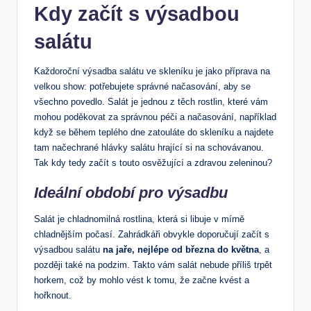
Kdy začít s výsadbou
salátu
Každoroční výsadba salátu ve skleníku je jako příprava na
velkou show: potřebujete správné načasování, aby se
všechno povedlo. Salát je jednou z těch rostlin, které vám
mohou poděkovat za správnou péči a načasování, například
když se během teplého dne zatouláte do skleníku a najdete
tam načechrané hlávky salátu hrající si na schovávanou.
Tak kdy tedy začít s touto osvěžující a zdravou zeleninou?
Ideální období pro výsadbu
Salát je chladnomilná rostlina, která si libuje v mírně
chladnějším počasí. Zahrádkáři obvykle doporučují začít s
výsadbou salátu
na jaře, nejlépe od března do května
, a
později také na podzim. Takto vám salát nebude příliš trpět
horkem, což by mohlo vést k tomu, že začne kvést a
hořknout.