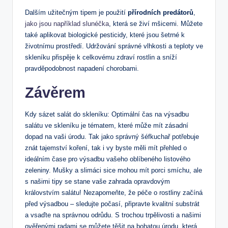
Dalším užitečným tipem je použití
přírodních predátorů
,
jako jsou například slunéčka
, která se živí mšicemi. Můžete
také aplikovat biologické pesticidy, které jsou šetrné k
životnímu prostředí. Udržování správné vlhkosti a teploty ve
skleníku přispěje k celkovému zdraví rostlin a sníží
pravděpodobnost napadení chorobami.
Závěrem
Kdy sázet salát do skleníku: Optimální čas na výsadbu
salátu ve skleníku je tématem, které může mít zásadní
dopad na vaši úrodu. Tak jako správný šéfkuchař potřebuje
znát tajemství koření, tak i vy byste měli mít přehled o
ideálním čase pro výsadbu vašeho oblíbeného listového
zeleniny. Mušky a slimáci sice mohou mít porci smíchu, ale
s našimi tipy se stane vaše zahrada opravdovým
královstvím salátu! Nezapomeňte, že péče o rostliny začíná
před výsadbou – sledujte počasí, připravte kvalitní substrát
a vsaďte na správnou odrůdu. S trochou trpělivosti a našimi
ověřenými radami se můžete těšit na bohatou úrodu, která