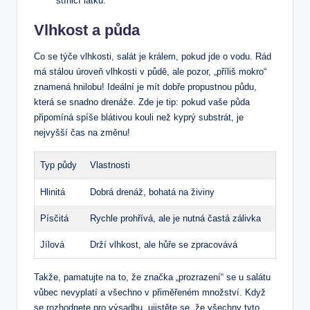
stínicí látku.
Vlhkost a půda
Co se týče vlhkosti, salát je králem, pokud jde o vodu. Rád
má stálou úroveň vlhkosti v půdě, ale pozor, „příliš mokro“
znamená hnilobu! Ideální je mít dobře propustnou půdu,
která se snadno drenáže. Zde je tip: pokud vaše půda
připomíná spíše blátivou kouli než kyprý substrát, je
nejvyšší čas na změnu!
Typ půdy
Vlastnosti
Hlinitá
Dobrá drenáž, bohatá na živiny
Písčitá
Rychle prohřívá, ale je nutná častá zálivka
Jílová
Drží vlhkost, ale hůře se zpracovává
Takže, pamatujte na to, že značka „prozrazení“ se u salátu
vůbec nevyplatí a všechno v přiměřeném množství. Když
se rozhodnete pro výsadbu, ujistěte se, že všechny tyto