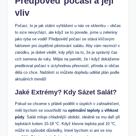
Předpověď počasí a její
vliv
Počasí, to je jak státní vyhlášení u nás ve skleníku – občas
to sice nevychází, ale když se to povede, jsme u zeleniny
jako ryba ve vodě! Předpověď počasí se stává klíčovým
faktorem pro úspěšné pěstování salátu. Aby vám nezmrzl v
zárodku, je dobré vědět, kdy přijít na to, že je správný čas
vzít semena do ruky. Mějte na paměti, že i když dokážeme
predikovat počasí s úctyhodnou přesností, příroda si občas
dělá co chce. Naštěstí si můžete dopředu udělat plán podle
aktuálních trendů!
Jaké Extrémy? Kdy Sázet Salát?
Pokud se chceme s přáteli podělit o úspěch v zahradničení,
měli bychom se soustředit na
optimální teploty
a
vlhkost
půdy
. Salát miluje chladnější období, ideálně se mu daří při
teplotách kolem 15-18 °C. Když klesne teplota pod 10 °C,
může to způsobit důsledky, které bychom si ani ve snu