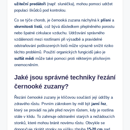
užiteční predátoři
(např. slunéčka), mohou pomoci udržet
populaci škůdců pod kontrolou.
Co se týče chorob, je černooká zuzana náchylná k
plísni
a
skvrnitosti listů
, což bývá důsledkem přeplněného porostu
nebo špatné cirkulace vzduchu. Udržování správného
vzdálenosti mezi rostlinami při výsadbě a pravidelné
odstraňování poškozených listů může výrazně snížit riziko
těchto problémů. Použití organických fungicidů jako je
sulfát mědi
může také pomoci proti některým plísňovým
onemocněním.
Jaké jsou správné techniky řezání
černooké zuzany?
Řezání černooké zuzany je klíčovou součástí její údržby a
zdravého růstu. Prvním zákrokem by měl být
jarní řez
,
který se provádí na jaře před novým růstem, kdy je rostlina
stále v klidu. To zahrnuje odstranění starých a nežádoucích
stonků, které mohou bránit novému růstu. Obvykle se
doporučuje zkrátit stonky na výšku zhruba
15-20 cm
nad