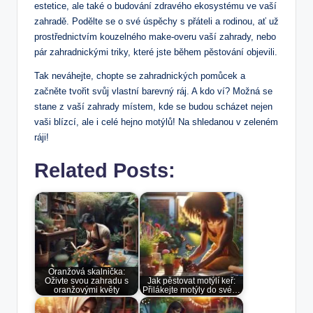
estetice, ale také o budování zdravého ekosystému ve vaší
zahradě. Podělte se o své úspěchy s přáteli a rodinou, ať už
prostřednictvím kouzelného make-overu vaší zahrady, nebo
pár zahradnickými triky, které jste během pěstování objevili.
Tak neváhejte, chopte se zahradnických pomůcek a
začněte tvořit svůj vlastní barevný ráj. A kdo ví? Možná se
stane z vaší zahrady místem, kde se budou scházet nejen
vaši blízcí, ale i celé hejno motýlů! Na shledanou v zeleném
ráji!
Related Posts:
Oranžová skalnička:
Oživte svou zahradu s
Jak pěstovat motýlí keř:
oranžovými květy
Přilákejte motýly do své…