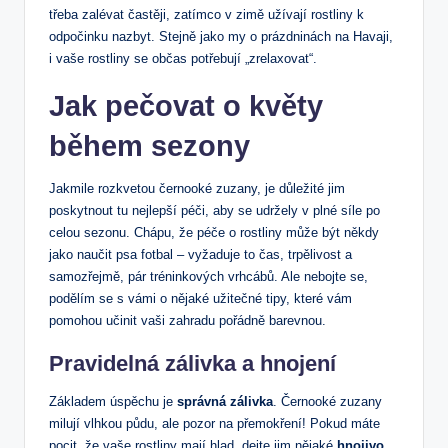
třeba zalévat častěji, zatímco v zimě užívají rostliny k
odpočinku nazbyt. Stejně jako my o prázdninách na Havaji,
i vaše rostliny se občas potřebují „zrelaxovat“.
Jak pečovat o květy
během sezony
Jakmile rozkvetou černooké zuzany, je důležité jim
poskytnout tu nejlepší péči, aby se udržely v plné síle po
celou sezonu. Chápu, že péče o rostliny může být někdy
jako naučit psa fotbal – vyžaduje to čas, trpělivost a
samozřejmě, pár tréninkových vrhcábů. Ale nebojte se,
podělím se s vámi o nějaké užitečné tipy, které vám
pomohou učinit vaši zahradu pořádně barevnou.
Pravidelná zálivka a hnojení
Základem úspěchu je
správná zálivka
. Černooké zuzany
milují vlhkou půdu, ale pozor na přemokření! Pokud máte
pocit, že vaše rostliny mají hlad, dejte jim nějaké
hnojivo
.