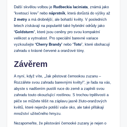
Další skvělou volbou je
Rudbeckia laciniata
, známá jako
“kvetoucí krev” nebo
náprstník
, která dorůstá do výšky až
2 metry
a má drobnější, ale bohatší květy. V posledních
letech získávají na popularitě také hybridní odrůdy jako
‘Goldsturm’
, které jsou ceněny pro svou kompaktní
velikost a vytrvalost. Pro speciální barevné variace
vyzkoušejte
‘Cherry Brandy’
nebo
‘Toto’
, které obohacují
zahradu o krásné červené a oranžové tóny.
Závěrem
A nyní, když víte, „Jak pěstovat černookou zuzanu –
Rozzářete svou zahradu barevnými květy!“, je řada na vás,
abyste s nadšením pustili ruce do země a zaplnili svou
zahradu touto okouzlující rostlinou. S trochou trpělivosti a
péče se můžete těšit na záplavu jasně žluto-oranžových
květů, které nejenže potěší vaše oko, ale také přilákají
množství užitečného hmyzu.
Nezapomeňte, že pěstování černooké zuzany je nejen o