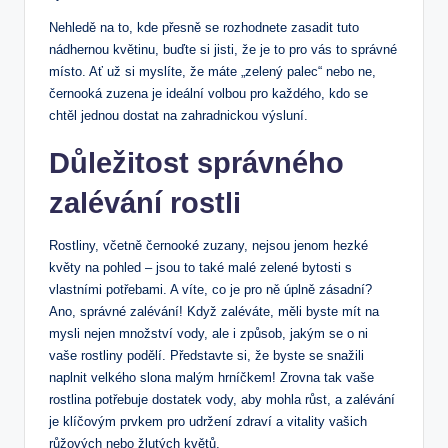
Nehledě na to, kde přesně se rozhodnete zasadit tuto
nádhernou květinu, buďte si jisti, že je to pro vás to správné
místo. Ať už si myslíte, že máte „zelený palec“ nebo ne,
černooká zuzena je ideální volbou pro každého, kdo se
chtěl jednou dostat na zahradnickou výsluní.
Důležitost správného
zalévání rostli
Rostliny, včetně černooké zuzany, nejsou jenom hezké
květy na pohled – jsou to také malé zelené bytosti s
vlastními potřebami. A víte, co je pro ně úplně zásadní?
Ano, správné zalévání! Když zaléváte, měli byste mít na
mysli nejen množství vody, ale i způsob, jakým se o ni
vaše rostliny podělí. Představte si, že byste se snažili
naplnit velkého slona malým hrníčkem! Zrovna tak vaše
rostlina potřebuje dostatek vody, aby mohla růst, a zalévání
je klíčovým prvkem pro udržení zdraví a vitality vašich
růžových nebo žlutých květů.