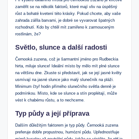
zaměřit se na několik faktorů, které mají vliv na úspěšný
růst a bohaté kvetení této krásky. Pokud chcete, aby vaše
zahrada zářila barvami, je dobré se vyvarovat špatných
rozhodnutí. Kdo by chtěl mít zamiřeno k zarmouceným
rostlinám, že?
Světlo, slunce a další radosti
Černooká zuzena, což je šarmantní jméno pro Rudbeckia
hirta, miluje slunce! Ideální místo by mělo mít plné slunce
na většinu dne. Zkuste si představit, jak se její jasné květy
usmívají na jasné slunce jako malý slunečník na pláži.
Minimum čtyř hodin přímého slunečního světla denně je
podmínkou. Místo, kde se slunce a stín proplétají, může
vést k chabému růstu, a to nechceme.
Typ půdy a její příprava
Dalším důležitým faktorem je typ půdy. Černooká zuzena
preferuje dobře propustnou, humózní půdu. Upřednostňuje
mírně kyselou až neutrální půdu, takže se ujistěte, že pH je