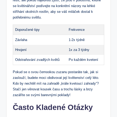
řešit, ale pokud najednou zjistí, že jsou v polostínu, klidně
se květinářství podívejte na konkrétní názory na lehké
stříhání okolních rostlin, aby se váš miláček dostal k
potřebnému světlu.
Doporučené tipy
Frekvence
Závlaha
1-2x týdně
Hnojení
1x za 3 týdny
Odstraňování zvadlých květů
Po každém kvetení
Pokud se o svou černookou zuzanu postaráte tak, jak si
zaslouží, budete moci obdivovat její květenství celý léto.
Kdo by nechtěl mít na zahradě „krále kvetoucí zahrady“?
Stačí jen věnovat kousek času a trochu lásky a brzy
zazáříte se svými barevnými poklady!
Často Kladené Otázky