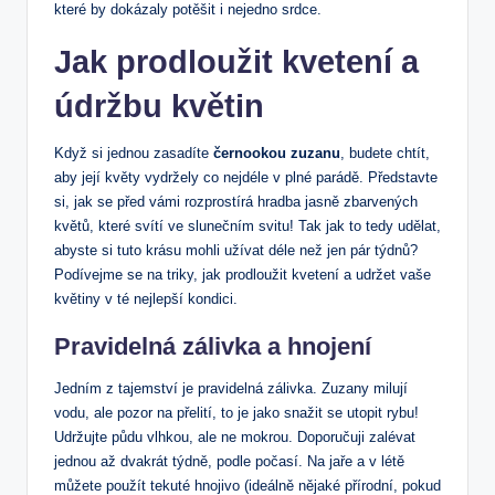
které by dokázaly potěšit i nejedno srdce.
Jak prodloužit kvetení a
údržbu květin
Když si jednou zasadíte
černookou zuzanu
, budete chtít,
aby její květy vydržely co nejdéle v plné parádě. Představte
si, jak se před vámi rozprostírá hradba jasně zbarvených
květů, které svítí ve slunečním svitu! Tak jak to tedy udělat,
abyste si tuto krásu mohli užívat déle než jen pár týdnů?
Podívejme se na triky, jak prodloužit kvetení a udržet vaše
květiny v té nejlepší kondici.
Pravidelná zálivka a hnojení
Jedním z tajemství je pravidelná zálivka. Zuzany milují
vodu, ale pozor na přelití, to je jako snažit se utopit rybu!
Udržujte půdu vlhkou, ale ne mokrou. Doporučuji zalévat
jednou až dvakrát týdně, podle počasí. Na jaře a v létě
můžete použít tekuté hnojivo (ideálně nějaké přírodní, pokud