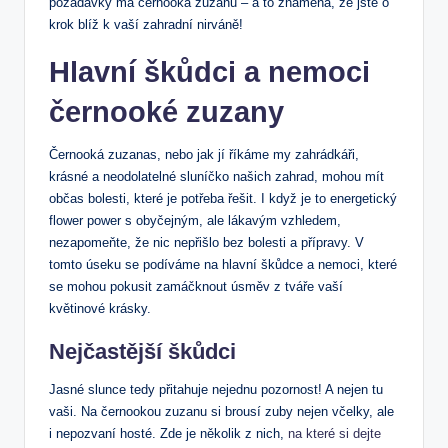
požadavky má černooká zuzanu – a to znamená, že jste o
krok blíž k vaší zahradní nirváně!
Hlavní škůdci a nemoci
černooké zuzany
Černooká zuzanas, nebo jak jí říkáme my zahrádkáři,
krásné a neodolatelné sluníčko našich zahrad, mohou mít
občas bolesti, které je potřeba řešit. I když je to energetický
flower power s obyčejným, ale lákavým vzhledem,
nezapomeňte, že nic nepřišlo bez bolesti a přípravy. V
tomto úseku se podíváme na hlavní škůdce a nemoci, které
se mohou pokusit zamáčknout úsměv z tváře vaší
květinové krásky.
Nejčastější škůdci
Jasné slunce tedy přitahuje nejednu pozornost! A nejen tu
vaši. Na černookou zuzanu si brousí zuby nejen včelky, ale
i nepozvaní hosté. Zde je několik z nich,
na které si dejte