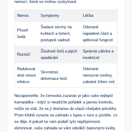
nemocí, které se mohou vyskytnout:
Nemoc
Symptomy
Léčba
Šedavé skvrny na
Odstranit
Plíseň
květech a listech,
napadené části a
šedá
postupné vadnutí
aplikovat fungicid
Žloutnutí listů a jejich
Správná zálivka a
Roztočí
opadávání
insekticid
Redukovat
Odstranit
Skvrnitost,
elné virové
nemocné rostliny,
deformace listů
infekce
zabránit šíření virů
Nezapomeňte, že černooká zuzanas je jako vaše nejlepší
kamarádka – když si neudržíte pořádek a jasnou kontrolu,
může se stát, že se jí dostanou do vlasů všelijaké potvůrky.
Proto klidně vyrazte na zahradu s lupou v ruce a zjistěte, co
se děje. A pokud se vám podaří tyto nepříjemnosti
eliminovat, vaše zahrada se vám odvděčí barevnými květy,