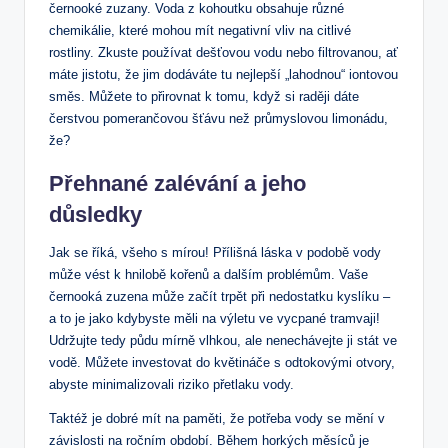
černooké zuzany. Voda z kohoutku obsahuje různé
chemikálie, které mohou mít negativní vliv na citlivé
rostliny. Zkuste používat dešťovou vodu nebo filtrovanou, ať
máte jistotu, že jim dodáváte tu nejlepší „lahodnou“ iontovou
směs. Můžete to přirovnat k tomu, když si raději dáte
čerstvou pomerančovou šťávu než průmyslovou limonádu,
že?
Přehnané zalévání a jeho
důsledky
Jak se říká, všeho s mírou! Přílišná láska v podobě vody
může vést k hnilobě kořenů a dalším problémům. Vaše
černooká zuzena může začít trpět při nedostatku kyslíku –
a to je jako kdybyste měli na výletu ve vycpané tramvaji!
Udržujte tedy půdu mírně vlhkou, ale nenechávejte ji stát ve
vodě. Můžete investovat do květináče s odtokovými otvory,
abyste minimalizovali riziko přetlaku vody.
Taktéž je dobré mít na paměti, že potřeba vody se mění v
závislosti na ročním období. Během horkých měsíců je