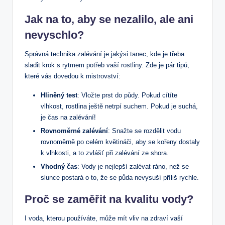
Jak na to, aby se nezalilo, ale ani
nevyschlo?
Správná technika zalévání je jakýsi tanec, kde je třeba
sladit krok s rytmem potřeb vaší rostliny. Zde je pár tipů,
které vás dovedou k mistrovství:
Hliněný test
: Vložte prst do půdy. Pokud cítíte
vlhkost, rostlina ještě netrpí suchem. Pokud je suchá,
je čas na zalévání!
Rovnoměrné zalévání
: Snažte se rozdělit vodu
rovnoměrně po celém květináči, aby se kořeny dostaly
k vlhkosti, a to zvlášť při zalévání ze shora.
Vhodný čas
: Vody je nejlepší zalévat ráno, než se
slunce postará o to, že se půda nevysuší příliš rychle.
Proč se zaměřit na kvalitu vody?
I voda, kterou používáte, může mít vliv na zdraví vaší