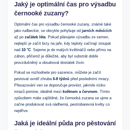
Jaký je optimální čas pro výsadbu
černooké zuzany?
Optimální čas pro výsadbu černooké zuzany, známé také
jako rudbeckie, se obvykle pohybuje od
jarních měsících
až po
začátek léta
. Pokud plánujete výsadbu ze semen,
nejlepší je začít brzy na jaře, kdy teploty začínají stoupat
nad
10 °C
. Sejeme je do malých květináčů nebo přímo na
záhon, přičemž je důležité, aby byl substrát dobře
provzdušněný a obsahoval dostatek živin.
Pokud se rozhodnete pro sazenice, můžete je začít
pestovat uvnitř zhruba
6-8 týdnů
před posledními mrazy.
Přesazování ven se doporučuje provést, jakmile riziko
mrazů pomine, ideálně mezi
květnem a červnem
. Tímto
způsobem máte zajištěné, že černooká zuzana se ujme a
začne produkovat svá nádherná, pestrobarevná květy co
nejdříve.
Jaká je ideální půda pro pěstování