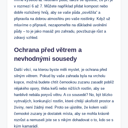
v rozmezí 6 až 7. Můžete například přidat kompost nebo
dobře rozložený hnůj, aby se vaše půda „osvěžila“ a
připravila na dobrou atmosféru pro vaše rostlinky. Když už
mluvíme o přípravě, nezapomeňte na důkladné uvolnění
půdy – to je jako masáž pro zahradu, povzbuzuje růst a
zdravý vzhled.
Ochrana před větrem a
nevhodnými sousedy
Další věcí, na kterou byste měli myslet, je ochrana před
silným větrem. Pokud by vaše zahrada byla na vrcholu
kopce, možná budete chtít černookou zuzanu zasadit poblíž
nějakého opory, třeba keřů nebo nižších rostlin, aby se
hanblivě nebála poryvů větru. A co sousedé? No, být blízko
vytrvalých, konkurující rostlin, které chtějí ukořistit prostor a
živiny, není žádný med. Proto se ujistěte, že kolem vaší
černooké zuzany je dostatek místa, aby se mohla krásně
rozrůst a nemuseli jste se s nikým dohadovat o to, kdo se s
kým kamarádí.