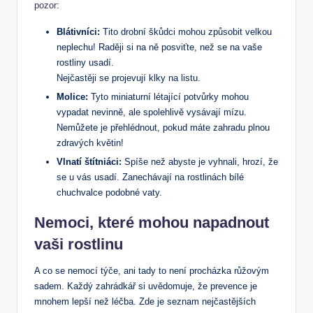
pozor
:
Blátivníci:
Tito drobní škůdci mohou způsobit velkou
neplechu! Raději si na ně posviťte, než se na vaše
rostliny usadí.
Nejčastěji se projevují klky na listu.
Molice:
Tyto miniaturní létající potvůrky mohou
vypadat nevinně, ale spolehlivě vysávají mízu.
Nemůžete je přehlédnout, pokud máte zahradu plnou
zdravých květin!
Vlnatí štítniáci:
Spíše než abyste je vyhnali, hrozí, že
se u vás usadí. Zanechávají na rostlinách bílé
chuchvalce podobné vaty.
Nemoci, které mohou napadnout
vaši rostlinu
A co se nemocí týče, ani tady to není procházka růžovým
sadem. Každý zahrádkář si uvědomuje, že prevence je
mnohem lepší než léčba. Zde je seznam nejčastějších