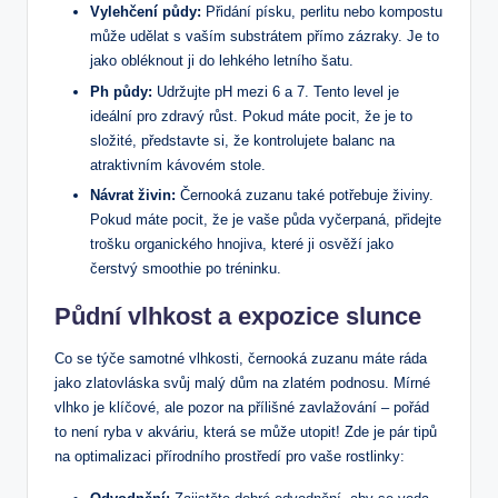
Vylehčení půdy:
Přidání písku, perlitu nebo kompostu
může udělat s vaším substrátem přímo zázraky. Je to
jako obléknout ji do lehkého letního šatu.
Ph půdy:
Udržujte pH mezi 6 a 7. Tento level je
ideální pro zdravý růst. Pokud máte pocit, že je to
složité, představte si, že kontrolujete balanc na
atraktivním kávovém stole.
Návrat živin:
Černooká zuzanu také potřebuje živiny.
Pokud máte pocit, že je vaše půda vyčerpaná, přidejte
trošku organického hnojiva, které ji osvěží jako
čerstvý smoothie po tréninku.
Půdní vlhkost a expozice slunce
Co se týče samotné vlhkosti, černooká zuzanu máte ráda
jako zlatovláska svůj malý dům na zlatém podnosu. Mírné
vlhko je klíčové, ale pozor na přílišné zavlažování – pořád
to není ryba v akváriu, která se může utopit! Zde je pár tipů
na optimalizaci přírodního prostředí pro vaše rostlinky: