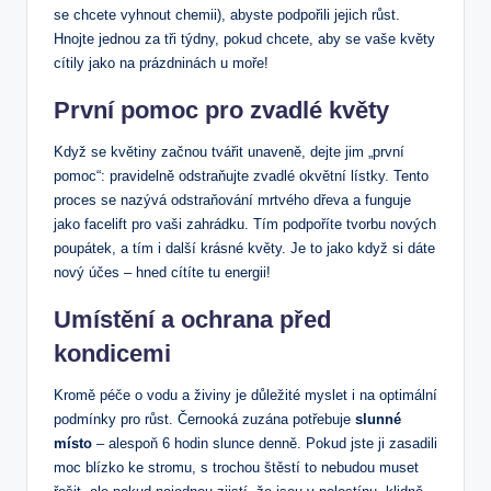
se chcete vyhnout chemii), abyste podpořili jejich růst.
Hnojte jednou za tři týdny, pokud chcete, aby se vaše květy
cítily jako na prázdninách u moře!
První pomoc pro zvadlé květy
Když se květiny začnou tvářit unaveně, dejte jim „první
pomoc“: pravidelně odstraňujte zvadlé okvětní lístky. Tento
proces se nazývá odstraňování mrtvého dřeva a funguje
jako facelift pro vaši zahrádku. Tím podpoříte tvorbu nových
poupátek, a tím i další krásné květy. Je to jako když si dáte
nový účes – hned cítíte tu energii!
Umístění a ochrana před
kondicemi
Kromě péče o vodu a živiny je důležité myslet i na optimální
podmínky pro růst. Černooká zuzána potřebuje
slunné
místo
– alespoň 6 hodin slunce denně. Pokud jste ji zasadili
moc blízko ke stromu, s trochou štěstí to nebudou muset