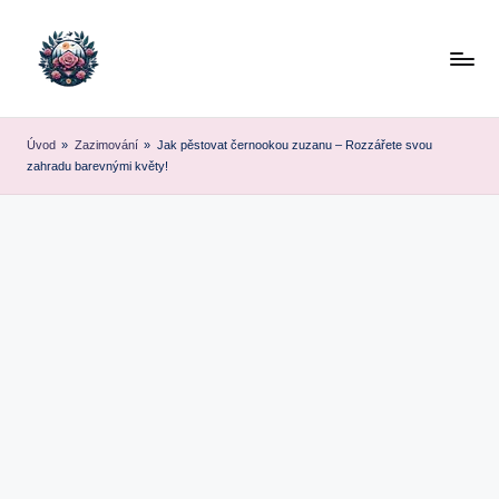
Skip
to
content
Úvod
»
Zazimování
»
Jak pěstovat černookou zuzanu – Rozzářete svou
zahradu barevnými květy!