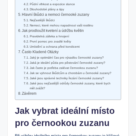
Půdní vlhkost a expozice slunce
Dlouhodobé plány a tipy
Hlavní škůdci a nemoci černooké zuzany
Nejčastější škůdci
Nemoci, které mohou napadnout vaši rostlinu
Jak prodloužit kvetení a údržbu květin
Pravidelná zálivka a hnojení
První pomoc pro zvadlé květy
Umístění a ochrana před kondicemi
Často Kladené Otázky
Jaký je optimální čas pro výsadbu černooké zuzany?
Jaká je ideální půda pro pěstování černooké zuzany?
Jak často je potřeba zalévat černookou zuzanu?
Jak se vyhnout škůdcům a chorobám u černooké zuzany?
Jaké jsou správné techniky řezání černooké zuzany?
Jaké jsou nejčastější odrůdy černooké zuzany, které bych
měl zvážit?
Závěrem
Jak vybrat ideální místo
pro černookou zuzanu
Při výběru ideálního místa pro černookou zuzanu je klíčové