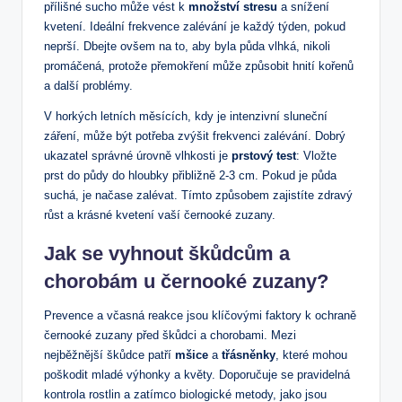
přílišné sucho může vést k
množství stresu
a snížení
kvetení. Ideální frekvence zalévání je každý týden, pokud
neprší. Dbejte ovšem na to, aby byla půda vlhká, nikoli
promáčená, protože přemokření může způsobit hnití kořenů
a další problémy.
V horkých letních měsících, kdy je intenzivní sluneční
záření, může být potřeba zvýšit frekvenci zalévání. Dobrý
ukazatel správné úrovně vlhkosti je
prstový test
: Vložte
prst do půdy do hloubky přibližně 2-3 cm. Pokud je půda
suchá, je načase zalévat. Tímto způsobem zajistíte zdravý
růst a krásné kvetení vaší černooké zuzany.
Jak se vyhnout škůdcům a
chorobám u černooké zuzany?
Prevence a včasná reakce jsou klíčovými faktory k ochraně
černooké zuzany před škůdci a chorobami. Mezi
nejběžnější škůdce patří
mšice
a
třásněnky
, které mohou
poškodit mladé výhonky a květy. Doporučuje se pravidelná
kontrola rostlin a zatímco biologické metody, jako jsou