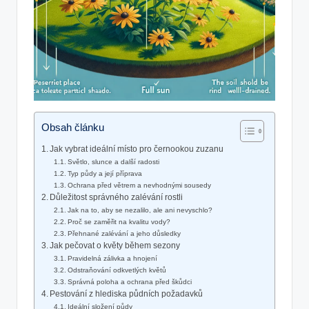
Obsah článku
Jak vybrat ideální místo pro černookou zuzanu
Světlo, slunce a další radosti
Typ půdy a její příprava
Ochrana před větrem a nevhodnými sousedy
Důležitost správného zalévání rostli
Jak na to, aby se nezalilo, ale ani nevyschlo?
Proč se zaměřit na kvalitu vody?
Přehnané zalévání a jeho důsledky
Jak pečovat o květy během sezony
Pravidelná zálivka a hnojení
Odstraňování odkvetlých květů
Správná poloha a ochrana před škůdci
Pestování z hlediska půdních požadavků
Ideální složení půdy