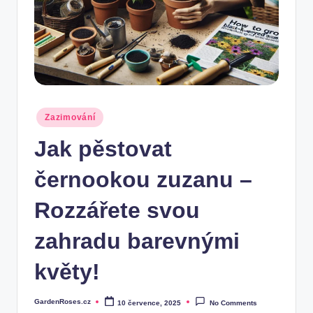
Posted
Zazimování
in
Jak pěstovat
černookou zuzanu –
Rozzářete svou
zahradu barevnými
květy!
GardenRoses.cz
10 července, 2025
No Comments
Posted
by