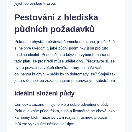
jejich obrovskou krásou.
Pestování z hlediska
půdních požadavků
Pokud se chystáte pěstovat černookou zuzanu, je důležité
si nejprve uvědomit, jaké půdní podmínky jsou pro tuto
rostlinu ideální. Podobně jako když se vyberete na rande, i
tady platí, že prostředí může udělat divy. Představte si, že
byste pozvali na večeři člověka, který nesnáší vaši
oblíbenou kuchyni – nešlo by to dohromady, že? Stejně tak
je to s černookou zuzanu a jejím preferovaným substrátem.
Ideální složení půdy
Černooká zuzanu miluje lehké a dobře odvodněné půdy.
Pokud je vaše půda těžká, tuhá a licoměrně se chová jako
kamenný blok, může se vám rozjasnit úsměv, protože
můžete vyzkoušet následující tipy: