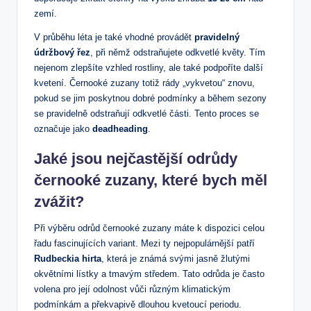
zemí.
V průběhu léta je také vhodné provádět
pravidelný
údržbový řez
, při němž odstraňujete odkvetlé květy. Tím
nejenom zlepšíte vzhled rostliny, ale také podpoříte další
kvetení. Černooké zuzany totiž rády „vykvetou“ znovu,
pokud se jim poskytnou dobré podmínky a během sezony
se pravidelně odstraňují odkvetlé části. Tento proces se
označuje jako
deadheading
.
Jaké jsou nejčastější odrůdy
černooké zuzany, které bych měl
zvážit?
Při výběru odrůd černooké zuzany máte k dispozici celou
řadu fascinujících variant. Mezi ty nejpopulárnější patří
Rudbeckia hirta
, která je známá svými jasně žlutými
okvětními lístky a tmavým středem. Tato odrůda je často
volena pro její odolnost vůči různým klimatickým
podmínkám a překvapivě dlouhou kvetoucí periodu.