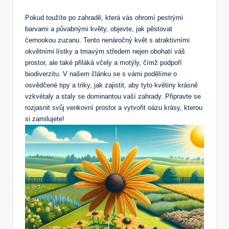
Pokud toužíte po zahradě, která vás ohromí pestrými
barvami a půvabnými květy, objevte, jak pěstovat
černookou zuzanu. Tento nenáročný květ s atraktivními
okvětními lístky a tmavým středem nejen obohatí váš
prostor, ale také přiláká včely a motýly, čímž podpoří
biodiverzitu. V našem článku se s vámi podělíme o
osvědčené tipy a triky, jak zajistit, aby tyto květiny krásně
vzkvétaly a staly se dominantou vaší zahrady. Připravte se
rozjasnit svůj venkovní prostor a vytvořit oázu krásy, kterou
si zamilujete!