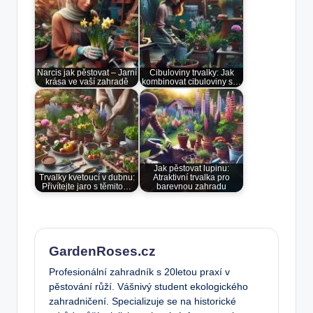
Narcis jak pěstovat – Jarní
Cibuloviny trvalky: Jak
krása ve vaší zahradě
kombinovat cibuloviny s…
Jak pěstovat lupinu:
Trvalky kvetoucí v dubnu:
Atraktivní trvalka pro
Přivítejte jaro s těmito…
barevnou zahradu
GardenRoses.cz
Profesionální zahradník s 20letou praxí v
pěstování růží. Vášnivý student ekologického
zahradničení. Specializuje se na historické