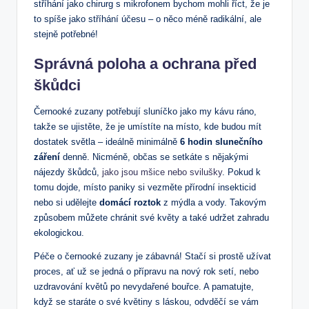
stříhání jako chirurg s mikrofonem bychom mohli říct, že je
to spíše jako stříhání účesu – o něco méně radikální, ale
stejně potřebné!
Správná poloha a ochrana před
škůdci
Černooké zuzany potřebují sluníčko jako my kávu ráno,
takže se ujistěte, že je umístíte na místo, kde budou mít
dostatek světla – ideálně minimálně
6 hodin slunečního
záření
denně. Nicméně, občas se setkáte s nějakými
nájezdy škůdců,
jako jsou mšice nebo svilušky
. Pokud k
tomu dojde, místo paniky si vezměte přírodní insekticid
nebo si udělejte
domácí roztok
z mýdla a vody. Takovým
způsobem můžete chránit své květy a také udržet zahradu
ekologickou.
Péče o černooké zuzany je zábavná! Stačí si prostě užívat
proces, ať už se jedná o přípravu na nový rok setí, nebo
uzdravování květů po nevydařené bouřce. A pamatujte,
když se staráte o své květiny s láskou, odvděčí se vám