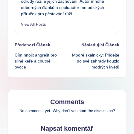
odrůdy růží a jejich zachování. Autor mnoha
odborných článků a spoluautor metodických
příruček pro pěstování růží.
View All Posts
Post
Předchozí Článek
Následující Článek
Čím hnojit angrešt pro
Modré skalničky: Přidejte
navigation
silné keře a chutné
do své zahrady kouzlo
ovoce
modrých květů
Comments
No comments yet. Why don’t you start the discussion?
Napsat komentář