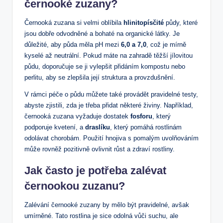
černooké zuzany?
Černooká zuzana si velmi oblíbila
hlinitopísčité
půdy, které
jsou dobře odvodněné a bohaté na organické látky. Je
důležité, aby půda měla pH mezi
6,0 a 7,0
, což je mírně
kyselé až neutrální. Pokud máte na zahradě těžší jílovitou
půdu, doporučuje se ji vylepšit přidáním kompostu nebo
perlitu, aby se zlepšila její struktura a provzdušnění.
V rámci péče o půdu můžete také provádět pravidelné testy,
abyste zjistili, zda je třeba přidat některé živiny. Například,
černooká zuzana vyžaduje dostatek
fosforu
, který
podporuje kvetení, a
draslíku
, který pomáhá rostlinám
odolávat chorobám. Použití hnojiva s pomalým uvolňováním
může rovněž pozitivně ovlivnit růst a zdraví rostliny.
Jak často je potřeba zalévat
černookou zuzanu?
Zalévání černooké zuzany by mělo být pravidelné, avšak
umírněné. Tato rostlina je sice odolná vůči suchu, ale