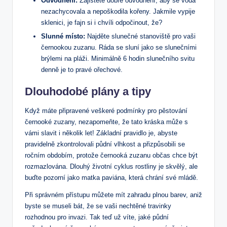
Odvodnění:
Zajistěte dobré odvodnění, aby se voda
nezachycovala a nepoškodila kořeny. Jakmile vypije
sklenici, je fajn si i chvíli odpočinout, že?
Slunné místo:
Najděte slunečné stanoviště pro vaši
černookou zuzanu. Ráda se sluní jako se slunečními
brýlemi na pláži. Minimálně 6 hodin slunečního svitu
denně je to pravé ořechové.
Dlouhodobé plány a tipy
Když máte připravené veškeré podmínky pro pěstování
černooké zuzany, nezapomeňte, že tato kráska může s
vámi slavit i několik let! Základní pravidlo je, abyste
pravidelně zkontrolovali půdní vlhkost a přizpůsobili se
ročním obdobím, protože černooká zuzanu občas chce být
rozmazlována. Dlouhý životní cyklus rostliny je skvělý, ale
buďte pozorní jako matka paviána, která chrání své mládě.
Při správném přístupu můžete mít zahradu plnou barev, aniž
byste se museli bát, že se vaši nechtěné travinky
rozhodnou pro invazi. Tak teď už víte, jaké půdní