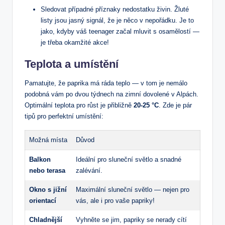
Sledovat případné příznaky nedostatku živin. Žluté
listy jsou jasný signál, že je něco v nepořádku. Je to
jako, kdyby váš teenager začal mluvit s osamělostí —
je třeba okamžité akce!
Teplota a umístění
Pamatujte, že paprika má ráda teplo — v tom je nemálo
podobná vám po dvou týdnech na zimní dovolené v Alpách.
Optimální teplota pro růst je přibližně
20-25 °C
. Zde je pár
tipů pro perfektní umístění:
Možná místa
Důvod
Balkon
Ideální pro sluneční světlo a snadné
nebo terasa
zalévání.
Okno s jižní
Maximální sluneční světlo — nejen pro
orientací
vás, ale i pro vaše papriky!
Chladnější
Vyhněte se jim, papriky se nerady cítí