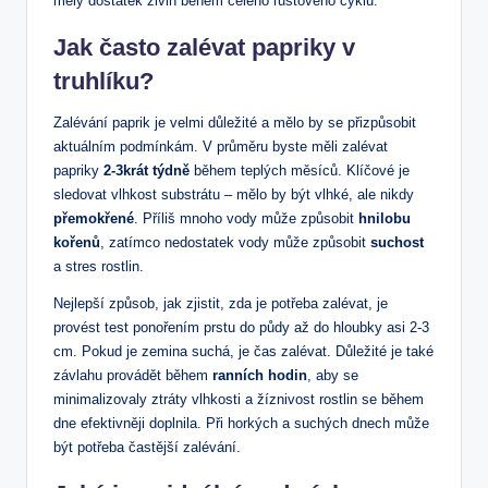
měly dostatek živin během celého růstového cyklu.
Jak často zalévat papriky v
truhlíku?
Zalévání paprik je velmi důležité a mělo by se přizpůsobit
aktuálním podmínkám. V průměru byste měli zalévat
papriky
2-3krát týdně
během teplých měsíců. Klíčové je
sledovat vlhkost substrátu – mělo by být vlhké, ale nikdy
přemokřené
. Příliš mnoho vody může způsobit
hnilobu
kořenů
, zatímco nedostatek vody může způsobit
suchost
a stres rostlin.
Nejlepší způsob, jak zjistit, zda je potřeba zalévat, je
provést test ponořením prstu do půdy až do hloubky asi 2-3
cm. Pokud je zemina suchá, je čas zalévat. Důležité je také
závlahu provádět během
ranních hodin
, aby se
minimalizovaly ztráty vlhkosti a žíznivost rostlin se během
dne efektivněji doplnila. Při horkých a suchých dnech může
být potřeba častější zalévání.