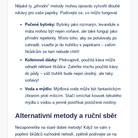
Nějaké ty „přírodní“ metody mohou opravdu vytvořit dlouhé
rukávy pro vaše papriky. Podívejte se, co může fungovat:
Pečené bylinky:
Bylinky jako rozmarýn, levandule a
máta mohou být nejen voňavé, ale také fungují jako
přírodní repelenty. Místo toho, aby se potulovaly po
zahradě, vsaďte je do truhlíku s paprikami – vašim
škůdcům se tam nebude chtít!
Kofeinové dávky:
Překvapivě, použitá káva může
odradit některé škůdce. Zahrňte trochu použité kávy
do půdy – váš truhlík bude nejen úrodný, ale taky
voňavý!
Voda a mýdlo:
Mýdlová voda může být fantastickým
zbraním proti mšicím. Stačí smíchat kousek tekutého
mýdla s vodou a jemně postříkat postižené rostliny.
Alternativní metody a ruční sběr
Nezapomeňte na staré dobré metody! Když se vám v
popření škůdců rozhodně nehodí, zpětně podívejte se na