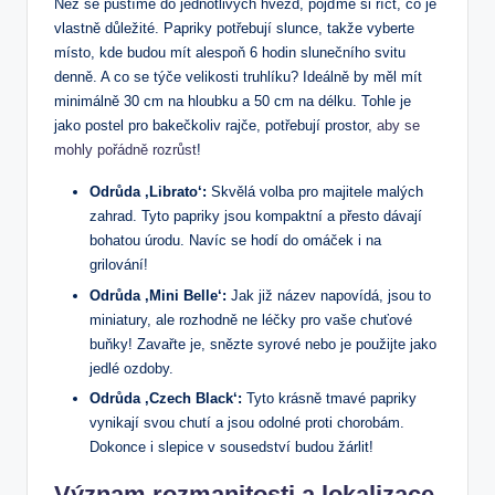
Než se pustíme do jednotlivých hvězd, pojďme si říct, co je
vlastně důležité. Papriky potřebují slunce, takže vyberte
místo, kde budou mít alespoň 6 hodin slunečního svitu
denně. A co se týče velikosti truhlíku? Ideálně by měl mít
minimálně 30 cm na hloubku a 50 cm na délku. Tohle je
jako postel pro bakečkoliv rajče, potřebují prostor,
aby se
mohly pořádně rozrůst
!
Odrůda ‚Librato‘:
Skvělá volba pro majitele malých
zahrad. Tyto papriky jsou kompaktní a přesto dávají
bohatou úrodu. Navíc se hodí do omáček i na
grilování!
Odrůda ‚Mini Belle‘:
Jak již název napovídá, jsou to
miniatury, ale rozhodně ne léčky pro vaše chuťové
buňky! Zavařte je, snězte syrové nebo je použijte jako
jedlé ozdoby.
Odrůda ‚Czech Black‘:
Tyto krásně tmavé papriky
vynikají svou chutí a jsou odolné proti chorobám.
Dokonce i slepice v sousedství budou žárlit!
Význam rozmanitosti a lokalizace