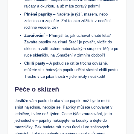
rajčaty a okurkou, a už máte zdravý pokrm!
Plněné papriky
– Nadělte je rýží, masem, nebo
zeleninou a zapečte. Zní to jako zážitek z nedělní
rodinné večeře, že?
Zavařování
– Přemýšlíte, jak uchovat chutě léta?
Zavařte papriky na zimu! Stačí je povařit, vložit do
sklenic a zalít octem nebo sladkým sirupem. Mějte po
ruce skleničku na „Smažení v zimním období“!
Chilli pasty
– A pokud se cítíte trochu odvážně,
můžete si z hotových paprik udělat vlastní chilli pastu.
Trochu více pikantnosti v jídle nikdy neuškodí!
Péče o sklizeň
Jestliže vám padlo do oka více paprik, než byste mohli
sníst najednou, nebojte se! Papriky můžete uchovávat v
ledničce, i více než týden. Co se týče zmrazování, je to
jednoduché – papriky nakrájejte na kousky a dejte do
mrazničky. Pak budete mít svou úrodu i ve sněhových
vánicích. Také se nebojte experimentovat s různými