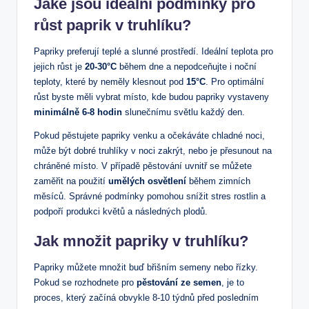
Jaké jsou ideální podmínky pro
růst paprik v truhlíku?
Papriky preferují teplé a slunné prostředí. Ideální teplota pro
jejich růst je
20-30°C
během dne a nepodceňujte i noční
teploty, které by neměly klesnout pod
15°C
. Pro optimální
růst byste měli vybrat místo, kde budou papriky vystaveny
minimálně 6-8 hodin
slunečnímu světlu každý den.
Pokud pěstujete papriky venku a očekáváte chladné noci,
může být dobré truhlíky v noci zakrýt, nebo je přesunout na
chráněné místo. V případě pěstování uvnitř se můžete
zaměřit na použití
umělých osvětlení
během zimních
měsíců. Správné podmínky pomohou snížit stres rostlin a
podpoří produkci květů a následných plodů.
Jak množit papriky v truhlíku?
Papriky můžete množit buď břišním semeny nebo řízky.
Pokud se rozhodnete pro
pěstování ze semen
, je to
proces, který začíná obvykle 8-10 týdnů před posledním