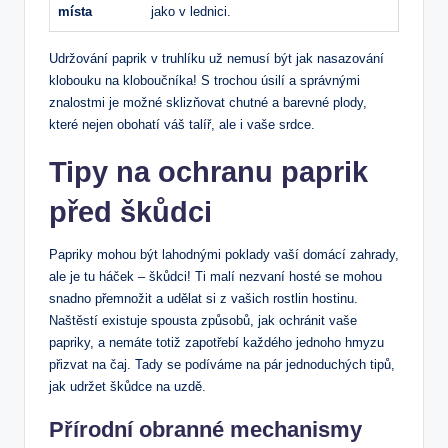
místa
jako v lednici.
Udržování paprik v truhlíku už nemusí být jak nasazování
klobouku na kloboučníka! S trochou úsilí a správnými
znalostmi je možné sklizňovat chutné a barevné plody,
které nejen obohatí váš talíř, ale i vaše srdce.
Tipy na ochranu paprik
před škůdci
Papriky mohou být lahodnými poklady vaší domácí zahrady,
ale je tu háček – škůdci! Ti malí nezvaní hosté se mohou
snadno přemnožit a udělat si z vašich rostlin hostinu.
Naštěstí existuje spousta způsobů, jak ochránit vaše
papriky, a nemáte totiž zapotřebí každého jednoho hmyzu
přizvat na čaj. Tady se podíváme na pár jednoduchých tipů,
jak udržet škůdce na uzdě.
Přírodní obranné mechanismy