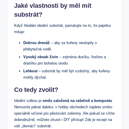
Jaké vlastnosti by měl mít
substrát?
Když hledáte ideální substrát, pamatujte na to, že paprika
miluje:
Dobrou drenáž
– aby se kořeny neutopily v
přebytečné vodě.
Vysoký obsah živin
– zejména dusíku, fosforu a
draslíku pro bohatou úrodu.
Lehkost
– substrát by měl být vzdušný, aby kořeny
mohly dýchat.
Co tedy zvolit?
Ideální volbou je
směs založená na rašelině a kompostu
.
Nemusíte pátrat daleko; v hobby obchodech najdete směsi
speciálně určené pro pěstování zeleniny. Ale pokud se cítíte
dobrodružně, můžete zkusit i DIY přístup! Zde je recept na
váš „domácí“ substrát: