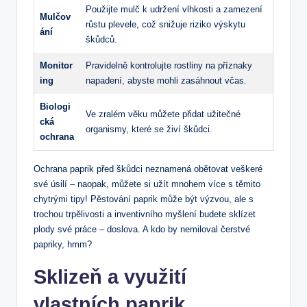
Použijte mulč k udržení vlhkosti a zamezení
Mulčov
růstu plevele, což snižuje riziko výskytu
ání
škůdců.
Monitor
Pravidelně kontrolujte rostliny na příznaky
ing
napadení, abyste mohli zasáhnout včas.
Biologi
Ve zralém věku můžete přidat užitečné
cká
organismy, které se živí škůdci.
ochrana
Ochrana paprik před škůdci neznamená obětovat veškeré
své úsilí – naopak, můžete si užít mnohem více s těmito
chytrými tipy! Pěstování paprik může být výzvou, ale s
trochou trpělivosti a inventivního myšlení budete sklízet
plody své práce – doslova. A kdo by nemiloval čerstvé
papriky, hmm?
Sklizeň a využití
vlastních paprik