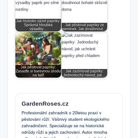
Jak hluboko sázet papriky:
Správná hloubka
Jak pěstovat papriky ze
výsadby…
semínek: Jak dosáhnout…
Jak pěstovat papriky:
Zasaďte si barevnou úrodu
Jak zazimovat papriky:
na talíř
Jednoduchý návod, jak…
GardenRoses.cz
Profesionální zahradník s 20letou praxí v
pěstování růží. Vášnivý student ekologického
zahradničení. Specializuje se na historické
odrůdy růží a jejich zachování. Autor mnoha