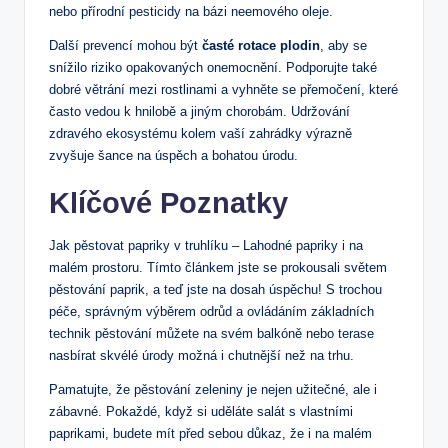
nebo přírodní pesticidy na bázi neemového oleje.
Další prevencí mohou být
časté rotace plodin
, aby se
snížilo riziko opakovaných onemocnění. Podporujte také
dobré větrání mezi rostlinami a vyhněte se přemočení, které
často vedou k hnilobě a jiným chorobám. Udržování
zdravého ekosystému kolem vaší zahrádky výrazně
zvyšuje šance na úspěch a bohatou úrodu.
Klíčové Poznatky
Jak pěstovat papriky v truhlíku – Lahodné papriky i na
malém prostoru. Tímto článkem jste se prokousali světem
pěstování paprik, a teď jste na dosah úspěchu! S trochou
péče, správným výběrem odrůd a ovládáním základních
technik pěstování můžete na svém balkóně nebo terase
nasbírat skvélé úrody možná i chutnější než na trhu.
Pamatujte, že pěstování zeleniny je nejen užitečné, ale i
zábavné. Pokaždé, když si uděláte salát s vlastními
paprikami, budete mít před sebou důkaz, že i na malém