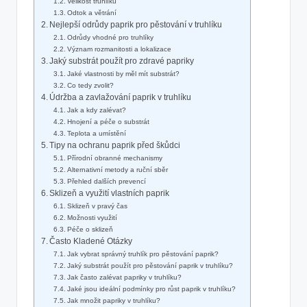
Velikost truhlíku
Odtok a větrání
Nejlepší odrůdy paprik pro pěstování v truhlíku
Odrůdy vhodné pro truhlíky
Význam rozmanitosti a lokalizace
Jaký substrát použít pro zdravé papriky
Jaké vlastnosti by měl mít substrát?
Co tedy zvolit?
Údržba a zavlažování paprik v truhlíku
Jak a kdy zalévat?
Hnojení a péče o substrát
Teplota a umístění
Tipy na ochranu paprik před škůdci
Přírodní obranné mechanismy
Alternativní metody a ruční sběr
Přehled dalších prevencí
Sklizeň a využití vlastních paprik
Sklizeň v pravý čas
Možnosti využití
Péče o sklizeň
Často Kladené Otázky
Jak vybrat správný truhlík pro pěstování paprik?
Jaký substrát použít pro pěstování paprik v truhlíku?
Jak často zalévat papriky v truhlíku?
Jaké jsou ideální podmínky pro růst paprik v truhlíku?
Jak množit papriky v truhlíku?