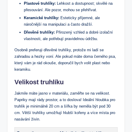
Plastové truhlíky:
Lehkost a dostupnost; skvělé na
přesouvání. Ale pozor, mohou se přehřívat.
Keramické truhlíky:
Esteticky příjemné, ale
náročnější na manipulaci a často dražší.
Dřevěné truhlíky:
Přirozený vzhled a dobré izolační
vlastnosti, ale potřebují pravidelnou údržbu.
Osobně preferuji dřevěné truhlíky, protože mi ladí se
zahradou a hezky voní. Ale pokud máte doma černého psa,
který vám je rád okouše, doporučil bych volit plast nebo
keramiku.
Velikost truhlíku
Jakmile máte jasno v materiálu, zaměřte se na velikost.
Papriky mají rády prostor, a to doslova! Ideální hloubka pro
truhlík je minimálně 20 cm a šířka by neměla být pod 30
cm. Větší truhlíky umožňují hlubší kořeny a více místa pro
nasávání živin.