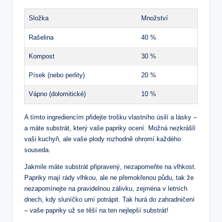
Složka
Množství
Rašelina
40 %
Kompost
30 %
Písek (nebo perlity)
20 %
Vápno (dolomitické)
10 %
A tímto ingrediencím přidejte trošku vlastního úsilí a lásky –
a máte substrát, který vaše papriky ocení. Možná nezkrášlí
vaši kuchyň, ale vaše plody rozhodně ohromí každého
souseda.
Jakmile máte substrát připravený, nezapomeňte na vlhkost.
Papriky mají rády vlhkou, ale ne přemokřenou půdu, tak že
nezapomínejte na pravidelnou zálivku, zejména v letních
dnech, kdy sluníčko umí potrápit. Tak hurá do zahradničení
– vaše papriky už se těší na ten nejlepší substrát!