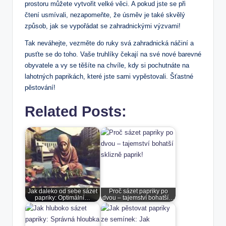
prostoru můžete vytvořit velké věci. A pokud jste se při
čtení usmívali, nezapomeňte, že úsměv je také skvělý
způsob, jak se vypořádat se zahradnickými výzvami!
Tak neváhejte, vezměte do ruky svá zahradnická náčiní a
pusťte se do toho. Vaše truhlíky čekají na své nové barevné
obyvatele a vy se těšíte na chvíle, kdy si pochutnáte na
lahotných paprikách, které jste sami vypěstovali. Šťastné
pěstování!
Related Posts:
Jak daleko od sebe sázet
Proč sázet papriky po
papriky: Optimální…
dvou – tajemství bohatší…