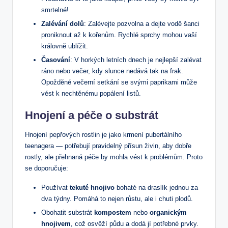
smrtelné!
Zalévání dolů
: Zalévejte pozvolna a dejte vodě šanci
proniknout až k kořenům. Rychlé sprchy mohou vaší
královně ublížit.
Časování
: V horkých letních dnech je nejlepší zalévat
ráno nebo večer, kdy slunce nedává tak na frak.
Opožděné večerní setkání se svými paprikami může
vést k nechtěnému popálení listů.
Hnojení a péče o substrát
Hnojení pepřových rostlin je jako krmení pubertálního
teenagera — potřebují pravidelný přísun živin, aby dobře
rostly, ale přehnaná péče by mohla vést k problémům. Proto
se doporučuje:
Používat
tekuté hnojivo
bohaté na draslík jednou za
dva týdny. Pomáhá to nejen růstu, ale i chuti plodů.
Obohatit substrát
kompostem
nebo
organickým
hnojivem
, což osvěží půdu a dodá jí potřebné prvky.