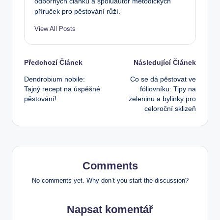
odborných článků a spoluautor metodických
příruček pro pěstování růží.
View All Posts
Post
Předchozí Článek
Následující Článek
Dendrobium nobile:
Co se dá pěstovat ve
navigation
Tajný recept na úspěšné
fóliovníku: Tipy na
pěstování!
zeleninu a bylinky pro
celoroční sklizeň
Comments
No comments yet. Why don’t you start the discussion?
Napsat komentář