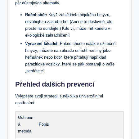
pár důstojných alternativ.
Ruční sběr:
Když zahlédnete nějakého hmyzu,
neváhejte a zasaďte ho! (Ani ne to doslovně, ale
prostě ho sundejte.) Kdo ví, může mít kariéru v
ekologické zahradničení!
Vysazení lákadel:
Pokud chcete nalákat užitečné
hmyzy, můžete na zahradu umístit rostliny jako
heřmánek nebo kopr, které přitahují například
parazitické vosičky, které se pak postarají o vaše
„nepřátele“.
Přehled dalších prevencí
Vylepšete svoji strategii s několika univerzálními
opatřeními.
Ochrann
á
Popis
metoda