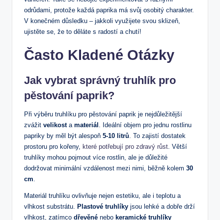
odrůdami, protože každá paprika má svůj osobitý charakter.
V konečném důsledku – jakkoli využijete svou sklizeň,
ujistěte se, že to děláte s radostí a chutí!
Často Kladené Otázky
Jak vybrat správný truhlík pro
pěstování paprik?
Při výběru truhlíku pro pěstování paprik je nejdůležitější
zvážit
velikost
a
materiál
. Ideální objem pro jednu rostlinu
papriky by měl být alespoň
5-10 litrů
. To zajistí dostatek
prostoru pro kořeny,
které potřebují pro zdravý růst
. Větší
truhlíky mohou pojmout více rostlin, ale je důležité
dodržovat minimální vzdálenost mezi nimi, běžně kolem
30
cm
.
Materiál truhlíku ovlivňuje nejen estetiku, ale i teplotu a
vlhkost substrátu.
Plastové truhlíky
jsou lehké a dobře drží
vlhkost, zatímco
dřevěné
nebo
keramické truhlíky