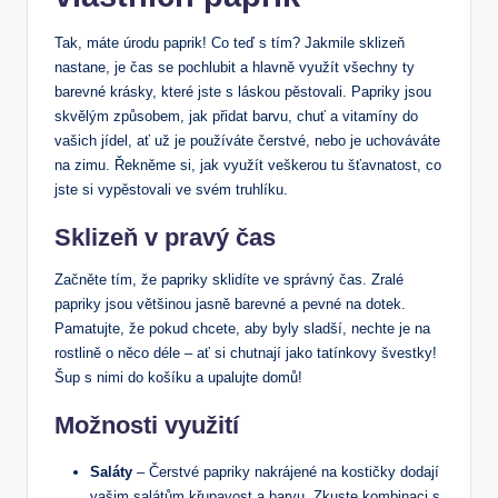
Tak, máte úrodu paprik! Co teď s tím? Jakmile sklizeň
nastane, je čas se pochlubit a hlavně využít všechny ty
barevné krásky, které jste s láskou pěstovali. Papriky jsou
skvělým způsobem, jak přidat barvu, chuť a vitamíny do
vašich jídel, ať už je používáte čerstvé, nebo je uchováváte
na zimu. Řekněme si, jak využít veškerou tu šťavnatost, co
jste si vypěstovali ve svém truhlíku.
Sklizeň v pravý čas
Začněte tím, že papriky sklidíte ve správný čas. Zralé
papriky jsou většinou jasně barevné a pevné na dotek.
Pamatujte, že pokud chcete, aby byly sladší, nechte je na
rostlině o něco déle – ať si chutnají jako tatínkovy švestky!
Šup s nimi do košíku a upalujte domů!
Možnosti využití
Saláty
– Čerstvé papriky nakrájené na kostičky dodají
vašim salátům křupavost a barvu. Zkuste kombinaci s