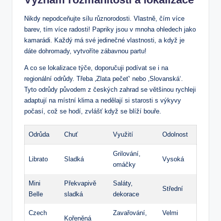
Nikdy nepodceňujte sílu různorodosti. Vlastně, čím více
barev, tím více radosti! Papriky jsou v mnoha ohledech jako
kamarádi. Každý má své jedinečné vlastnosti, a když je
dáte dohromady, vytvoříte zábavnou partu!
A co se lokalizace týče, doporučuji podívat se i na
regionální odrůdy. Třeba ‚Zlata pečeť‘ nebo ‚Slovanská‘.
Tyto odrůdy původem z českých zahrad se většinou rychleji
adaptují na místní klima a nedělají si starosti s výkyvy
počasí, což se hodí, zvlášť když se blíží bouře.
Odrůda
Chuť
Využití
Odolnost
Grilování,
Librato
Sladká
Vysoká
omáčky
Mini
Překvapivě
Saláty,
Střední
Belle
sladká
dekorace
Czech
Zavařování,
Velmi
Kořeněná