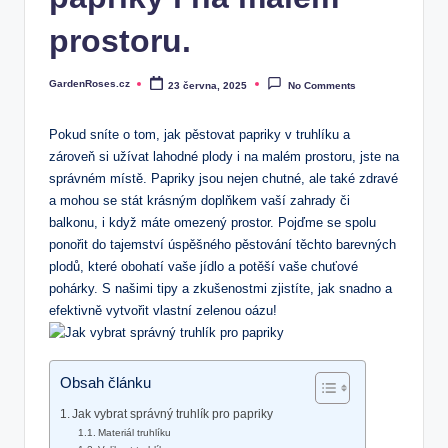
prostoru.
GardenRoses.cz
23 června, 2025
No Comments
Posted
by
Pokud sníte o tom, jak pěstovat papriky v truhlíku a
zároveň si užívat lahodné plody i na malém prostoru, jste na
správném místě. Papriky jsou nejen chutné, ale také zdravé
a mohou se stát krásným doplňkem vaší zahrady či
balkonu, i když máte omezený prostor. Pojďme se spolu
ponořit do tajemství úspěšného pěstování těchto barevných
plodů, které obohatí vaše jídlo a potěší vaše chuťové
pohárky. S našimi tipy a zkušenostmi zjistíte, jak snadno a
efektivně vytvořit vlastní zelenou oázu!
Obsah článku
Jak vybrat správný truhlík pro papriky
Materiál truhlíku