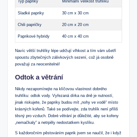
Typ papriky
Minimální velikost truhlíku
Sladké papriky
30 cm x 30 cm
Chili papričky
20 cm x 20 cm
Paprikové hybridy
40 cm x 40 cm
Navíc větší truhlíky lépe udržují vlhkost a tím vám ušetří
spoustu zbytečných zálivkových sezení, což já osobně
považuji za neocenitelné!
Odtok a větrání
Nikdy nezapomínejte na klíčovou vlastnost dobrého
truhlíku: odtok vody. Vyřezaná dírka na dně je nutností,
jinak riskujete, že papriky budou mít „nohy ve vodě“ místo
krásných kořenů. Také se podívejte, zda truhlík není příliš
těsný pro vzduch. Dobré větrání je důležité, aby se kořeny
„nemačkaly“ a netrpěly nedostatkem kyslíku.
S každoročním pěstováním paprik jsem se naučil, že i když