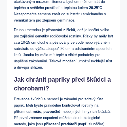
očekávaným mrazem. Semena bychom měli umístit do
teplého a světlého prostředí s teplotou kolem
20-25°C
.
Nezapomeňte semena zasít do substrátu smíchaného s
vermikulitem pro zlepšení germinace.
Druhou metodou je pěstování z
řízků
, což je ideální volba
pro zajištění genetiky rodičovské rostliny. Řízky by měly být
cca 10-15 cm dlouhé a pěstovány ve vodě nebo výživném
substrátu do výška alespoň 20 cm a odstraněním spodních
listů. Jamka by měla mít teplé a vlhké podmínky pro
úspěšné zakořenění. Takové množení umožní rychlejší růst
a dřívější sklizeň.
Jak chránit papriky před škůdci a
chorobami?
Prevence škůdců a nemocí je zásadní pro zdravý růst
paprik. Měli byste pravidelně kontrolovat rostliny na
přítomnost
mšic
,
pavoučků
, nebo jiných hmyzích škůdců.
Při první známce napadení můžete zkusit biologické
metody, jako jsou
přirození predátoři
(např. slunéčka)