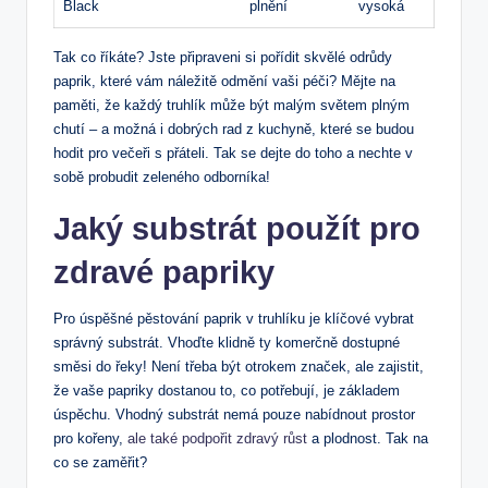
Black
plnění
vysoká
Tak co říkáte? Jste připraveni si pořídit skvělé odrůdy
paprik, které vám náležitě odmění vaši péči? Mějte na
paměti, že každý truhlík může být malým světem plným
chutí – a možná i dobrých rad z kuchyně, které se budou
hodit pro večeři s přáteli. Tak se dejte do toho a nechte v
sobě probudit zeleného odborníka!
Jaký substrát použít pro
zdravé papriky
Pro úspěšné pěstování paprik v truhlíku je klíčové vybrat
správný substrát. Vhoďte klidně ty komerčně dostupné
směsi do řeky! Není třeba být otrokem značek, ale zajistit,
že vaše papriky dostanou to, co potřebují, je základem
úspěchu. Vhodný substrát nemá pouze nabídnout prostor
pro kořeny,
ale také podpořit zdravý růst
a plodnost. Tak na
co se zaměřit?