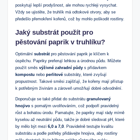
poskytují lepší prodyšnost, ale mohou rychleji vysychat.
Vždy se ujistěte, že truhlík má odtokové otvory, aby se
předešlo přemokření kořenů, což by mohlo poškodit rostliny.
Jaký substrát použít pro
pěstování paprik v truhlíku?
Optimální
substrát
pro pěstování paprik je klíčem k
úspěchu. Papriky preferují lehkou a úrodnou půdu. Můžete
použít směs
výživné zahradní půdy
s přídavkem
kompostu
nebo
perlitové
substráty, které zvyšují
propustnost. Takové směsi zajišťují, že kořeny mají přístup
k potřebným živinám a zároveň umožňují dobré odvodnění.
Doporučuje se také přidat do substrátu
granulovaný
hnojivo
s pomalým uvolňováním, což podpoří pravidelný
růst a bohatou úrodu. Pamatujte, že papriky mají rády mírně
kyselou až neutrální půdu, takže je dobré sledovat pH, které
by mělo být mezi
6,0 a 7,0
. Pravidelně testujte kvalitu
substrátu a podle potřeby přidávejte hnojiva, aby rostliny