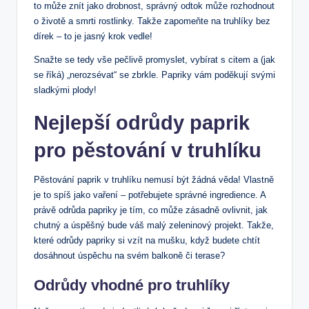
to může znít jako drobnost, správný odtok může rozhodnout
o životě a smrti rostlinky. Takže zapomeňte na truhlíky bez
dírek – to je jasný krok vedle!
Snažte se tedy vše pečlivě promyslet, vybírat s citem a (jak
se říká) „nerozsévat“ se zbrkle. Papriky vám poděkují svými
sladkými plody!
Nejlepší odrůdy paprik
pro pěstování v truhlíku
Pěstování paprik v truhlíku nemusí být žádná věda! Vlastně
je to spíš jako vaření – potřebujete správné ingredience. A
právě odrůda papriky je tím, co může zásadně ovlivnit, jak
chutný a úspěšný bude váš malý zeleninový projekt. Takže,
které odrůdy papriky si vzít na mušku, když budete chtít
dosáhnout úspěchu na svém balkoně či terase?
Odrůdy vhodné pro truhlíky