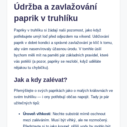
Údržba a zavlažování
paprik v truhlíku
Papriky v truhlíku si žádají naši pozornost, jako když
potřebujete umýt loď před odjezdem na víkend. Udržování
paprik v dobré kondici a správné zavlažování je klíč k tomu,
aby vám naservírovaly úžasnou úrodu. V tomhle úsilí
bychom měli mít na paměti pár základních pravidel, které
vás potěší (a pozor, papriky se nezlobí, když uděláte
nějakou tu chybičku).
Jak a kdy zalévat?
Přemýšlejte o svých paprikách jako o malých královnách ve
svém truhlíku — i ony potřebují občas napojit. Tady je pár
užitečných tipů:
Úroveň vlhkosti
: Nechte substrát mírně oschnout
mezi zaléváním. Musí být vlhký, ale ne rozmočený.
Představte si to jako koupel; příliš vody by mohlo být