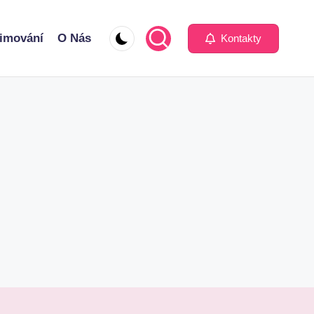
imování
O Nás
Kontakty