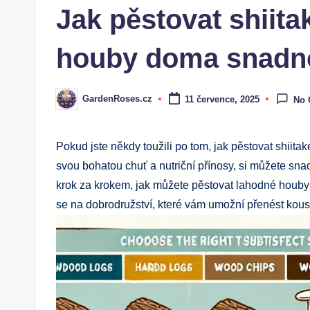
Jak pěstovat shiita
houby doma snadn
GardenRoses.cz
11 července, 2025
No
Posted
by
Pokud jste někdy toužili po tom, jak pěstovat shiita
svou bohatou chuť a nutriční přínosy, si můžete sn
krok za krokem, jak můžete pěstovat lahodné houby sh
se na dobrodružství, které vám umožní přenést kous