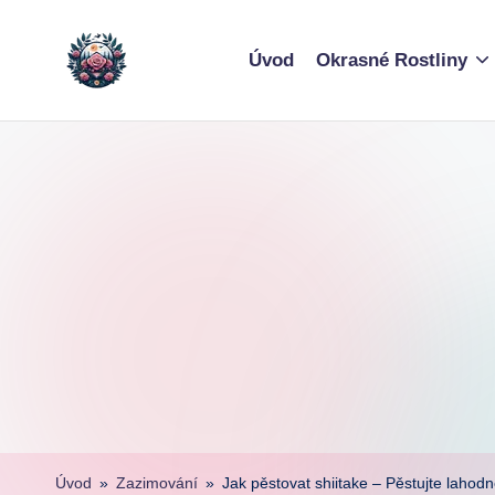
Skip
Úvod
Okrasné Rostliny
to
content
Úvod
»
Zazimování
»
Jak pěstovat shiitake – Pěstujte laho