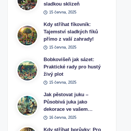
sladkou sklizeň
15 června, 2025
Kdy stříhat fíkovník:
Tajemství sladkých fíků
přímo z vaší zahrady!
15 června, 2025
Bobkovišeň jak sázet:
Praktické rady pro hustý
živý plot
15 června, 2025
Jak pěstovat juku –
Působivá juka jako
dekorace ve vašem…
16 června, 2025
Kdy stříhat borůvky: Pro