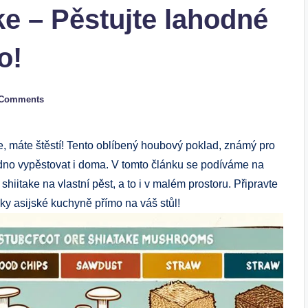
ke – Pěstujte lahodné
o!
 Comments
ke, máte štěstí! Tento oblíbený houbový poklad, známý pro
adno vypěstovat i doma. V tomto článku se podíváme na
iitake na vlastní pěst, a to i v malém prostoru. Připravte
ky asijské kuchyně přímo na váš stůl!