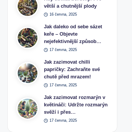
větší a chutnější plody
16 června, 2025
Jak daleko od sebe sázet
keře – Objevte
nejefektivnější způsob…
17 června, 2025
Jak zazimovat chilli
papričky: Zachraňte své
chutě před mrazem!
17 června, 2025
Jak zazimovat rozmarýn v
květináči: Udržte rozmarýn
svěží i přes…
17 června, 2025