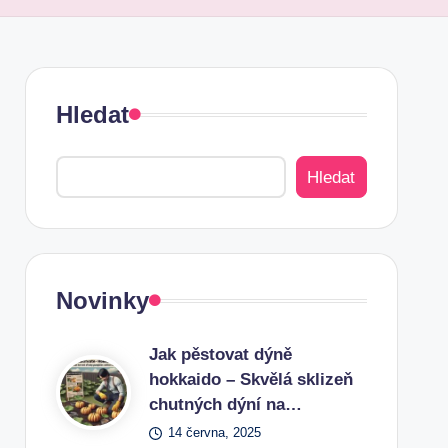
Hledat
Hledat
Novinky
Jak pěstovat dýně
hokkaido – Skvělá sklizeň
chutných dýní na…
14 června, 2025