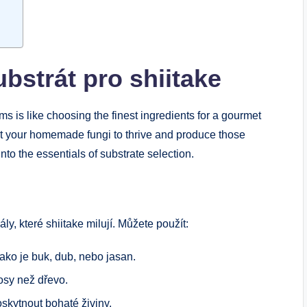
bstrát pro shiitake
ms is like choosing the finest ingredients for a gourmet
ant your homemade fungi to thrive and produce those
 into the essentials of substrate selection.
y, které shiitake milují. Můžete použít:
ako je buk, dub, nebo jasan.
osy než dřevo.
kytnout bohaté živiny.