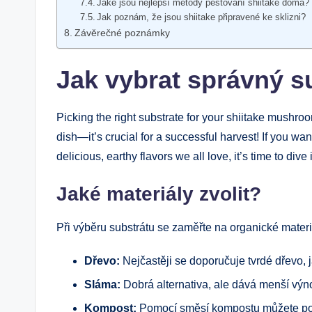
Jaké jsou nejlepší metody pěstování shiitake doma?
Jak poznám, že jsou shiitake připravené ke sklizni?
Závěrečné poznámky
Jak vybrat správný su
Picking the right substrate for your shiitake mushroo
dish—it’s crucial for a successful harvest! If you w
delicious, earthy flavors we all love, it’s time to dive
Jaké materiály zvolit?
Při výběru substrátu se zaměřte na organické materiál
Dřevo:
Nejčastěji se doporučuje tvrdé dřevo, j
Sláma:
Dobrá alternativa, ale dává menší výn
Kompost:
Pomocí směsí kompostu můžete pos