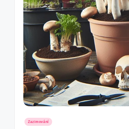
Posted
Zazimování
in