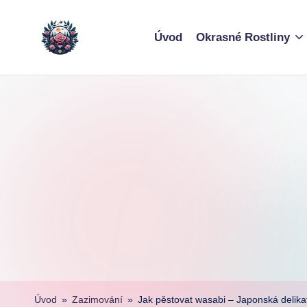
Skip
Úvod
Okrasné Rostliny
to
content
Úvod
»
Zazimování
»
Jak pěstovat wasabi – Japonská delika