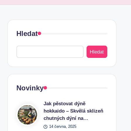
Hledat
Hledat
Novinky
Jak pěstovat dýně
hokkaido – Skvělá sklizeň
chutných dýní na…
14 června, 2025