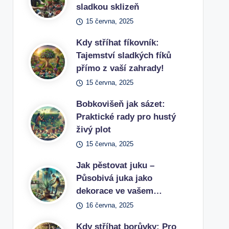
sladkou sklizeň
15 června, 2025
Kdy stříhat fíkovník:
Tajemství sladkých fíků
přímo z vaší zahrady!
15 června, 2025
Bobkovišeň jak sázet:
Praktické rady pro hustý
živý plot
15 června, 2025
Jak pěstovat juku –
Působivá juka jako
dekorace ve vašem…
16 června, 2025
Kdy stříhat borůvky: Pro