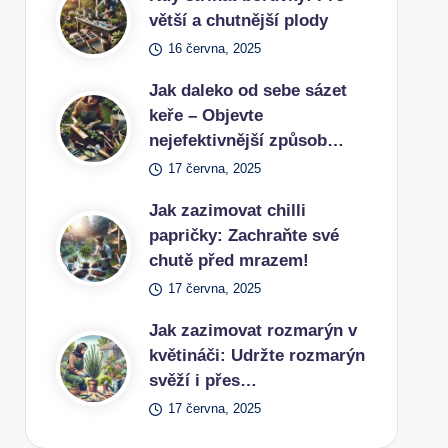
větší a chutnější plody
16 června, 2025
Jak daleko od sebe sázet
keře – Objevte
nejefektivnější způsob…
17 června, 2025
Jak zazimovat chilli
papričky: Zachraňte své
chutě před mrazem!
17 června, 2025
Jak zazimovat rozmarýn v
květináči: Udržte rozmarýn
svěží i přes…
17 června, 2025