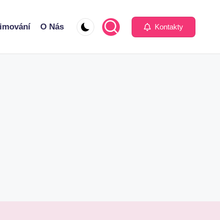
imování
O Nás
Kontakty