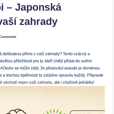
i – Japonská
vaší zahrady
 Comments
ká delikatesa přímo z vaší zahrady? Tento vzácný a
vělou příležitostí pro ty, kteří chtějí přidat do svého
 Ačkoliv se může zdát, že pěstování wasabi je doménou
a trochou trpělivosti to zvládne opravdu každý. Připravte
ré obohatí nejen vaši zahradu
, ale i chuťové pohárky!