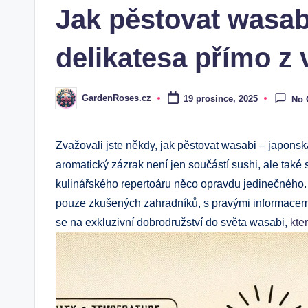
Jak pěstovat wasab
delikatesa přímo z 
GardenRoses.cz
19 prosince, 2025
No
Posted
by
Zvažovali jste někdy, jak pěstovat wasabi – japons
aromatický zázrak není jen součástí sushi, ale také sk
kulinářského repertoáru něco opravdu jedinečného.
pouze zkušených zahradníků, s pravými informacemi 
se na exkluzivní dobrodružství do světa wasabi,
kte