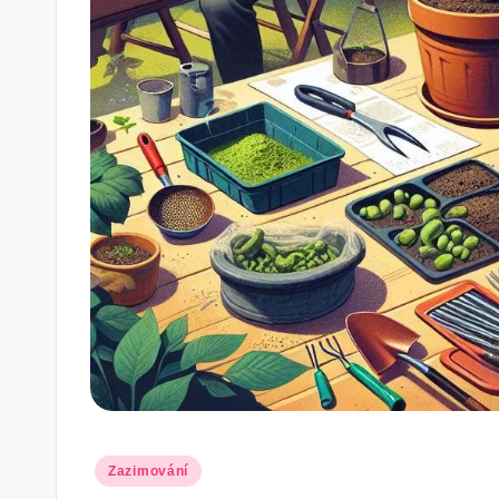
Posted
Zazimování
in