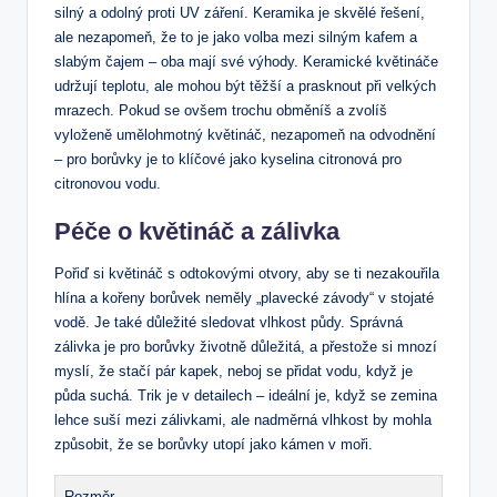
silný‍ a odolný proti UV záření. Keramika je skvělé řešení,
ale nezapomeň, že to je jako volba mezi silným kafem a
slabým čajem – oba mají své výhody. Keramické květináče
udržují teplotu, ale mohou být těžší a prasknout⁤ při velkých
mrazech. Pokud​ se ovšem ⁤trochu ⁤obměníš a zvolíš
vyloženě umělohmotný květináč, nezapomeň na odvodnění
– pro borůvky je to klíčové jako kyselina citronová pro
citronovou vodu.
Péče o⁢ květináč a zálivka
Pořiď si květináč s odtokovými otvory, aby se ti nezakouřila​
hlína a kořeny borůvek neměly​ „plavecké‍ závody“ v stojaté
vodě. Je také důležité sledovat vlhkost půdy. Správná
zálivka je pro borůvky životně důležitá, a přestože si mnozí⁤
myslí, že stačí pár kapek, neboj se přidat vodu, když je
půda suchá. Trik je v detailech – ideální je, když se ‌zemina
lehce suší mezi zálivkami, ale nadměrná vlhkost by ⁢mohla​
způsobit, že se borůvky utopí jako kámen v moři.
Rozměr