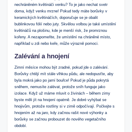
nechráněném květináči venku? To ⁣je jako nechat ‍svetr‌
doma, když venku mrzne! Pokud ‍tedy máte ‍borůvky v
keramických květináčích, doporučuje se je obalit
bublinkovou fólií nebo juty. Skvělou volbou je‌ také umístění
květináčů na​ plošinu, kde je menší⁤ risk, že promrznou
kořeny. A nezapomeňte, že umístění na chráněné ‍místo,
například u zdi nebo keře, může výrazně pomoci.
Zalévání a hnojení
Zimní měsíce mohou být zradné, pokud‍ jde‌ o zalévání.
Borůvky chtějí​ mít stále vlhkou půdu, ale nedopusťte, aby
byla mokrá jako po jarní bouřce! Pokud je půda pokrytá
sněhem, nemusíte zalévat, protože sníh funguje jako
izolace. Když už máme‌ mluvit o živinách – během zimy
⁣byste měli jít na hnojení opatrně. Je dobré vyhýbat se⁣
hnojivům, protože​ rostliny si v zimě odpočívají. Počkejte s
hnojením až na jaro, kdy začnou rašit nové výhonky a
borůvky se začnou probouzet do nového vegetačního
období.