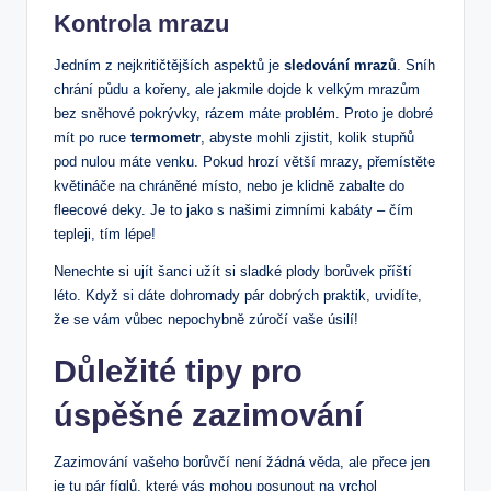
Kontrola mrazu
Jedním z nejkritičtějších aspektů je
sledování mrazů
. Sníh
chrání půdu a kořeny, ale ‌jakmile dojde k velkým mrazům
bez sněhové pokrývky, rázem máte problém. Proto ⁤je dobré
mít po ruce
termometr
, abyste mohli zjistit, kolik stupňů
pod nulou⁢ máte venku. Pokud hrozí větší mrazy, přemístěte
‍květináče na chráněné místo, nebo je klidně zabalte do
fleecové deky. Je to jako s ​našimi zimními kabáty – čím
tepleji, tím lépe!
Nenechte si ⁤ujít šanci užít si sladké plody borůvek příští
léto. Když ‌si dáte dohromady pár dobrých praktik, ⁤uvidíte,
že se vám vůbec⁢ nepochybně zúročí vaše úsilí!
Důležité tipy pro
úspěšné zazimování
Zazimování vašeho borůvčí ⁣není žádná věda, ale přece⁣ jen
je tu pár fíglů,‍ které vás mohou‍ posunout‌ na ⁢vrchol