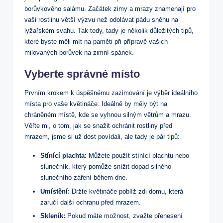
borůvkového salámu. ⁣Začátek zimy a⁢ mrazy ‌znamenají pro
vaši rostlinu větší výzvu než odolávat pádu sněhu na
lyžařském svahu. Tak tedy, tady je několik důležitých tipů,
které byste měli mít na paměti při přípravě vašich
milovaných borůvek na zimní spánek.
Vyberte správné ⁢místo
Prvním krokem k úspěšnému zazimování je výběr ideálního
místa pro vaše květináče. Ideálně ⁤by měly být na
‍chráněném místě,⁣ kde ‍se vyhnou silným větrům a mrazu.
Věřte mi, o tom, jak se snažit ochránit rostliny‍ před
mrazem, jsme si už⁤ dost povídali, ale tady je pár tipů:
Stínící plachta:
Můžete použít stínící plachtu nebo
⁢slunečník, který pomůže snížit dopad⁣ silného
slunečního ‌záření během dne.
Umístění:
Držte květináče poblíž zdi domu,‍ která
zaručí další ochranu před mrazem.
Skleník:
Pokud máte možnost, zvažte přenesení