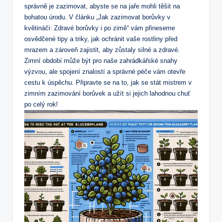
‌správně je zazimovat, ⁢abyste se na jaře mohli těšit na
bohatou úrodu. V článku „Jak zazimovat borůvky v
květináči: Zdravé borůvky i po zimě“ vám přineseme
osvědčené‍ tipy a triky, jak ochránit vaše rostliny před
mrazem a zároveň zajistit,⁤ aby⁤ zůstaly silné a zdravé.
Zimní období ‌může být pro naše zahrádkářské snahy
výzvou, ale​ spojení znalostí a správné péče vám ​otevře
cestu k úspěchu. Připravte se ‌na to, jak se stát mistrem v
⁤zimním zazimování borůvek a užít ⁣si jejich lahodnou chuť
po celý rok!