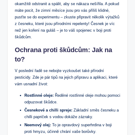
okamžitě odstranit a ‍spálit, aby se nákaza nešířila. A pokud
máte pocit,⁢ že zimní měsíce‍ jsou pro vás příliš klidné,⁤
pusťte se do experimentu – zkuste připravit několik výtažků
z česneku, které jsou přírodními repelenty! Česnek je víc
než jen ⁤koření na guláš – je to váš spojenec v boji proti
škůdcům.
Ochrana proti škůdcům: Jak na
to?
V poslední řadě se⁤ nebojte‌ vyzkoušet také přírodní
pesticidy. Zde je pár tipů na jejich přípravu a aplikaci, které⁤
vám usnadní život:
Rostlinné oleje:
Ředěné rostlinné oleje mohou pomoci
odpuzovat škůdce.
Česnekové a ⁤chilli spreje:
Základní směs česneku a
chilli papriček s vodou dokáže zázraky.
Neemový olej:
​To je opravdový superhrdina v boji
proti hmyzu, účinně chrání vaše borůvky.