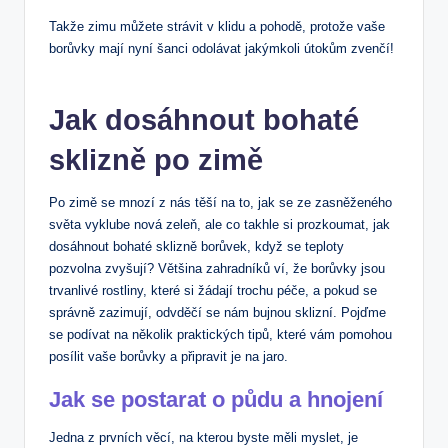
Takže zimu můžete strávit v klidu a pohodě, protože vaše
borůvky mají nyní šanci ⁢odolávat ⁤jakýmkoli útokům zvenčí!
Jak dosáhnout bohaté
sklizně po zimě
Po zimě se mnozí z⁢ nás těší na to, jak se ze zasněženého
světa vyklube nová zeleň, ale co takhle si prozkoumat, jak
dosáhnout bohaté sklizně borůvek, když se teploty
pozvolna zvyšují? Většina⁤ zahradníků‍ ví, že borůvky jsou
trvanlivé rostliny, které si žádají trochu péče,‍ a ⁣pokud ‍se
správně zazimují,⁢ odvděčí ⁢se nám bujnou sklizní. ‍Pojďme
se podívat na několik praktických tipů, které vám pomohou
⁢posílit vaše borůvky a připravit⁢ je na jaro.
Jak se postarat o půdu a hnojení
Jedna z prvních věcí, na kterou byste ​měli myslet,⁣ je