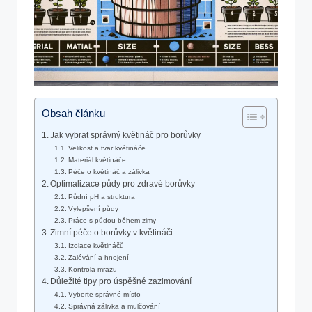
Obsah článku
Jak vybrat⁤ správný ‌květináč pro borůvky
Velikost ‍a tvar květináče
Materiál ⁣květináče
Péče o⁢ květináč a zálivka
Optimalizace‍ půdy pro ⁣zdravé borůvky
Půdní pH​ a ‍struktura
Vylepšení půdy
Práce s ​půdou během zimy
Zimní péče o borůvky v květináči
Izolace ​květináčů
Zalévání a hnojení
Kontrola mrazu
Důležité tipy pro úspěšné zazimování
Vyberte správné ⁢místo
Správná zálivka a mulčování