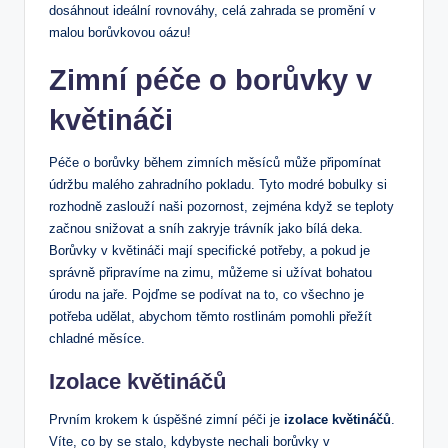
dosáhnout ideální rovnováhy, celá zahrada ​se promění v⁣
malou borůvkovou oázu!
Zimní péče o borůvky v
květináči
Péče o borůvky během zimních měsíců může připomínat
údržbu malého zahradního pokladu. Tyto modré bobulky si
rozhodně zaslouží naši pozornost, zejména když ‌se teploty
začnou snižovat a sníh zakryje trávník jako bílá deka.⁢
Borůvky v květináči mají specifické ‌potřeby, a pokud je
správně připravíme na zimu, můžeme si‍ užívat bohatou
úrodu na jaře. Pojďme se podívat na to, co všechno je
‍potřeba udělat, abychom těmto rostlinám pomohli přežít
chladné měsíce.
Izolace ​květináčů
Prvním krokem k úspěšné ⁤zimní ⁣péči je
izolace květináčů
.
Víte, co by ‍se ‍stalo, kdybyste nechali borůvky v