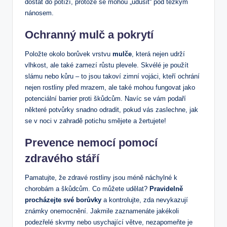
dostat do potíží,⁣ protože se mohou „udusit“ pod těžkým⁣
nánosem.
Ochranný mulč ​a pokrytí
Položte okolo borůvek⁤ vrstvu
mulče
, která nejen udrží
vlhkost, ale také zamezí růstu plevele.‌ Skvélé je použít
slámu nebo kůru – to jsou takoví zimní vojáci, kteří ochrání
nejen rostliny před mrazem, ale také mohou fungovat jako
potenciální barrier proti škůdcům. Navíc se ‍vám podaří
některé potvůrky snadno odradit, pokud vás zaslechne, jak
se v noci​ v zahradě potichu smějete a žertujete!
Prevence nemocí⁢ pomocí
zdravého stáří
Pamatujte, že zdravé rostliny jsou méně náchylné⁤ k
chorobám a škůdcům. Co můžete udělat?
Pravidelně
procházejte své⁤ borůvky
a kontrolujte, ⁤zda nevykazují
známky onemocnění.​ Jakmile zaznamenáte jakékoli
podezřelé skvrny‍ nebo usychající ⁤větve,‌ nezapomeňte je