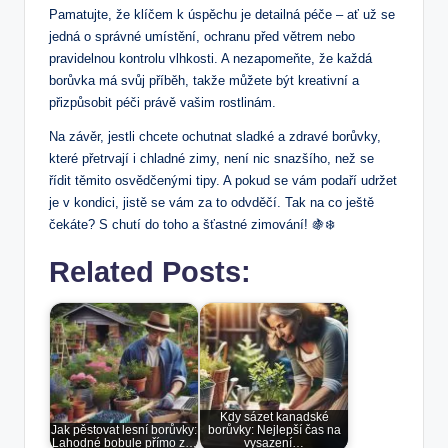
Pamatujte, že klíčem k úspěchu je detailná‌ péče – ať už se
jedná o správné umístění, ochranu před větrem nebo
pravidelnou kontrolu vlhkosti. ⁢A nezapomeňte, že každá
borůvka má svůj příběh, takže můžete být kreativní a
přizpůsobit ⁣péči právě vašim rostlinám.
Na závěr, jestli chcete ochutnat sladké a zdravé borůvky,
které přetrvají i‍ chladné zimy, není nic snazšího, než se
řídit těmito ‍osvědčenými tipy. A pokud se ‌vám podaří⁣ udržet
je v kondici, jistě se vám‍ za to odvděčí. Tak na co ještě
čekáte? S chutí do toho a šťastné zimování! 🍇❄️
Related Posts:
Kdy sázet kanadské
Jak pěstovat lesní borůvky:
borůvky: Nejlepší čas na
Lahodné bobule přímo z…
vysazení…