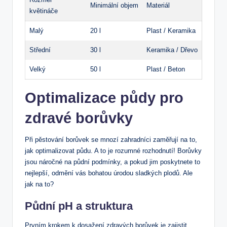
Minimální objem
Materiál
květináče
Malý
20 l
Plast / Keramika
Střední
30 l
Keramika / Dřevo
Velký
50 l
Plast⁣ / Beton
Optimalizace‍ půdy pro
⁣zdravé borůvky
Při pěstování borůvek se mnozí zahradníci zaměřují na to,
jak optimalizovat⁤ půdu. A to je rozumné rozhodnutí! Borůvky
jsou náročné na půdní podmínky,​ a pokud jim ‌poskytnete to
nejlepší, odmění vás bohatou úrodou sladkých plodů. Ale
jak na‍ to?
Půdní pH​ a ‍struktura
Prvním krokem k dosažení⁢ zdravých ​borůvek je zajistit