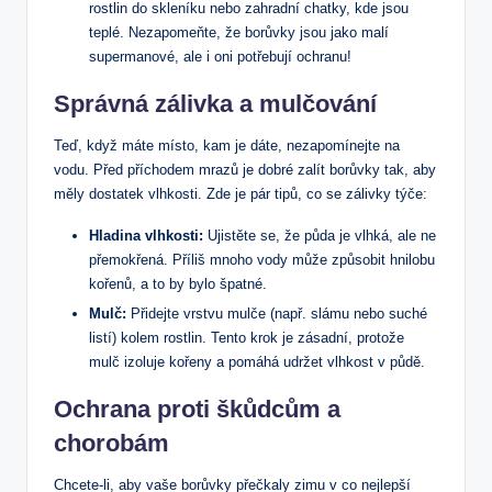
rostlin do skleníku nebo zahradní chatky, kde jsou
teplé. Nezapomeňte, že borůvky jsou jako malí
supermanové, ale i oni‍ potřebují ochranu!
Správná zálivka a mulčování
Teď, když máte místo, kam je dáte, nezapomínejte na
vodu. Před příchodem mrazů je dobré zalít borůvky‌ tak, aby‍
měly dostatek vlhkosti. Zde je pár tipů, co se zálivky týče:
Hladina vlhkosti:
Ujistěte​ se, že půda je vlhká, ale ne
přemokřená. Příliš mnoho ‍vody ⁢může způsobit ⁣hnilobu
kořenů, a to by bylo špatné.
Mulč:
Přidejte⁤ vrstvu mulče (např. slámu nebo suché
listí) kolem​ rostlin. Tento krok je zásadní, protože
mulč izoluje kořeny a pomáhá udržet vlhkost v⁢ půdě.
Ochrana proti škůdcům a
chorobám
Chcete-li, aby vaše borůvky přečkaly zimu v co nejlepší