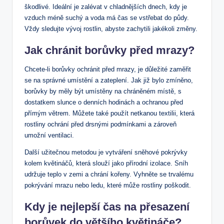
škodlivé. Ideální je zalévat v chladnějších dnech, ⁤kdy ​je
vzduch méně suchý a voda má⁢ čas se vstřebat do půdy.
Vždy ⁢sledujte vývoj rostlin, ‌abyste zachytili jakékoli změny.
Jak chránit ​borůvky před mrazy?
Chcete-li borůvky ochránit před mrazy, je důležité ​zaměřit
se na správné umístění a‌ zateplení. Jak již bylo zmíněno,
borůvky by měly být ⁣umístěny na chráněném místě, s
dostatkem slunce o denních hodinách a ochranou před
přímým větrem. Můžete také použít netkanou​ textilii, která
rostliny ochrání před drsnými podmínkami a zároveň
umožní ventilaci.
Další užitečnou metodou je vytváření sněhové ‌pokrývky
kolem květináčů, která ‍slouží jako přírodní izolace. Sníh
udržuje teplo v zemi a chrání kořeny. Vyhněte se trvalému
pokrývání⁢ mrazu nebo ledu, které ​může rostliny poškodit.
Kdy je nejlepší čas na přesazení
borůvek do většího květináče?