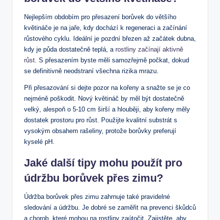
Nejlepším obdobím pro přesazení borůvek do většího
květináče je na jaře, kdy dochází k regeneraci a ⁣začínání⁣
růstového cyklu. Ideální je ⁢pozdní březen‍ až​ začátek dubna,
kdy⁣ je půda dostatečně teplá, a⁤
rostliny začínají aktivně
růst
. ⁢S přesazením byste měli samozřejmě počkat, dokud ​
se definitivně neodstraní všechna rizika mrazu.
Při přesazování si dejte pozor na kořeny a snažte⁤ se je co
nejméně poškodit. Nový květináč by měl být dostatečně
velký, alespoň o​ 5-10 cm širší a hlouběji,⁤ aby kořeny měly
dostatek prostoru pro růst. Použijte kvalitní​ substrát ​s
vysokým obsahem rašeliny, protože borůvky ‍preferují
kyselé pH.
Jaké‍ další tipy mohu použít pro‌
údržbu borůvek přes zimu?
Údržba borůvek přes zimu zahrnuje také pravidelné
sledování a ⁤údržbu. Je dobré se zaměřit na prevenci škůdců
a chorob, které mohou na rostliny zaútočit. Zajistěte, aby