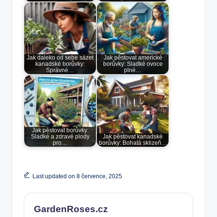
Jak daleko od sebe sázet
Jak pěstovat americké
kanadské borůvky:
borůvky: Sladké ovoce
Správné…
plné…
Jak pěstovat borůvky:
Sladké a zdravé plody
Jak pěstovat kanadské
pro…
borůvky: Bohatá sklizeň…
Last updated on 8 července, 2025
GardenRoses.cz