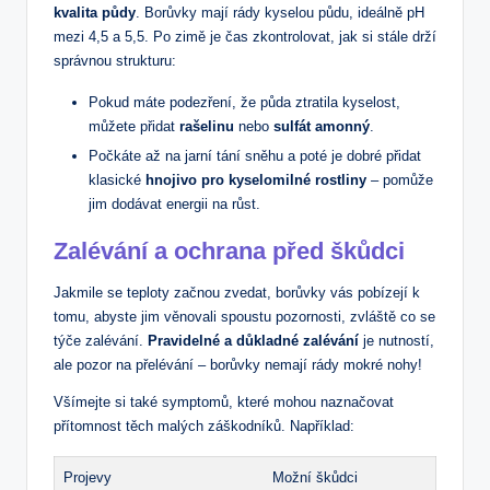
kvalita půdy
. Borůvky mají rády kyselou půdu, ideálně pH
mezi 4,5 a 5,5. Po zimě je čas zkontrolovat, ‍jak si‍ stále drží
správnou strukturu:
Pokud máte podezření, že půda ztratila kyselost,
můžete přidat
rašelinu
nebo
sulfát amonný
.
Počkáte až na jarní ​tání sněhu a poté je dobré přidat
klasické
hnojivo pro kyselomilné rostliny
– pomůže
jim dodávat energii na růst.
Zalévání a ochrana před škůdci
Jakmile se teploty začnou zvedat, borůvky vás pobízejí k
tomu, abyste jim věnovali spoustu pozornosti, ‌zvláště co se
týče zalévání.​
Pravidelné a důkladné zalévání
je nutností,
ale pozor na přelévání – borůvky nemají rády mokré nohy!
Všímejte si také symptomů,⁣ které mohou naznačovat
přítomnost⁢ těch malých záškodníků. Například:
Projevy
Možní škůdci