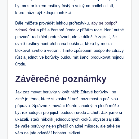
byl prostor kolem rostliny čistý a volný od padlého listí,
které může být zdrojem infekcí.
Dále můžete provádět lehkou prořezávku,
aby se podpořil
zdravý růst
⁤a přišla čerstvá úroda‍ v příštím roce. Není ⁤nutné
provádět radikální prořezávání, ale je důležité‍ zajistit, že
uvnitř rostliny‌ není přehnaná houština, která by mohla⁢
blokovat světlo a větrání. Tímto způsobem podpoříte zdravý​
růst a jednotlivé borůvky budou mít šanci produkovat hojnou
úrodu.⁤
Závěrečné poznámky
Jak zazimovat ⁤borůvky v květináči: Zdravé borůvky i po
zimě je téma, které si zaslouží vaši ⁢pozornost a pečlivou
přípravu. Správné zimování těchto lahodných plodů může⁢
být rozhodující pro jejich budoucí úrodu a chuť. Jak jsme si
ukázali, stačí několik jednoduchých ⁢kroků, abyste zajistili,
že vaše ‍borůvky nejen přežijí chladné měsíce, ale⁣ také se
vám na jaře odvděčí bohatou sklizní.