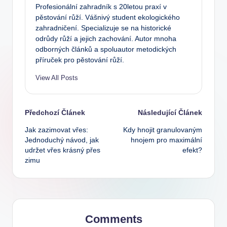
Profesionální zahradník s 20letou praxí v
pěstování růží. Vášnivý student ekologického
zahradničení. Specializuje se na historické
odrůdy růží a jejich zachování. Autor mnoha
odborných článků a spoluautor metodických
příruček pro pěstování růží.
View All Posts
Post
Předchozí Článek
Následující Článek
Jak zazimovat vřes:
Kdy hnojit granulovaným
navigation
Jednoduchý návod, jak
hnojem pro maximální
udržet vřes krásný přes
efekt?
zimu
Comments