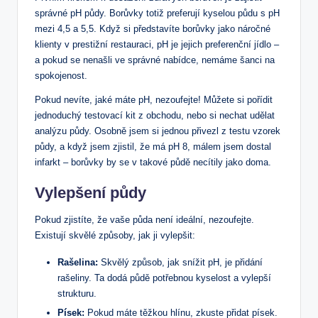
správné pH půdy. Borůvky totiž preferují kyselou půdu s ‍pH
mezi 4,5 a 5,5. Když si představíte borůvky jako náročné‍
klienty v ‍prestižní restauraci, pH je jejich ⁢preferenční‍ jídlo –
a pokud se nenašli ve‍ správné nabídce,⁤ nemáme šanci na
spokojenost.
Pokud nevíte, jaké máte pH, nezoufejte! Můžete ⁤si pořídit
⁢jednoduchý testovací kit z obchodu, nebo si nechat udělat
analýzu půdy. Osobně jsem si jednou přivezl z testu vzorek
půdy, a když jsem zjistil, že má pH 8, málem jsem ‌dostal
infarkt – borůvky by se v takové půdě necítily jako doma.
Vylepšení půdy
Pokud zjistíte, že vaše půda není ideální, nezoufejte.
Existují skvělé způsoby, jak ji vylepšit:
Rašelina:
⁢Skvělý způsob, jak snížit pH, je přidání⁢
rašeliny. Ta dodá půdě potřebnou kyselost a vylepší
strukturu.
Písek:
‍Pokud máte těžkou hlínu, zkuste přidat písek.