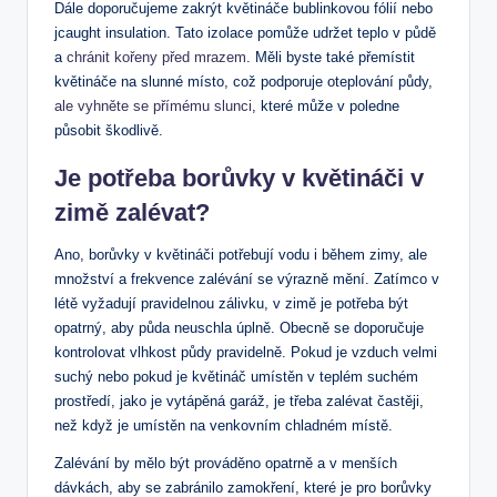
Dále doporučujeme zakrýt květináče bublinkovou fólií nebo
jcaught insulation. Tato izolace pomůže udržet teplo v půdě
a
chránit kořeny před mrazem
. Měli byste také přemístit
květináče na slunné místo, což podporuje oteplování půdy,
ale vyhněte se přímému slunci
, které může v poledne
působit škodlivě.
Je potřeba ⁣borůvky v květináči v
zimě ⁣zalévat?
Ano, borůvky v⁣ květináči potřebují vodu i během zimy, ‍ale
množství ⁣a frekvence zalévání ⁢se výrazně mění. Zatímco v
létě vyžadují pravidelnou zálivku, ​v ‍zimě je potřeba být
opatrný, aby půda neuschla úplně. Obecně se doporučuje
kontrolovat vlhkost půdy pravidelně. Pokud je​ vzduch velmi
suchý nebo pokud je květináč ⁤umístěn v teplém suchém
prostředí, jako je vytápěná garáž, je třeba zalévat častěji,
než když je umístěn na venkovním chladném​ místě.
Zalévání by mělo být prováděno opatrně a‌ v menších‌
dávkách,​ aby se zabránilo ‌zamokření, které je pro borůvky