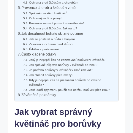
Ochrana proti škůdcům a chorobám
Prevence chorob a škůdců v zimě
Správné umístění květináčů
Ochranný mulč ​a pokrytí
Prevence nemocí⁢ pomocí zdravého stáří
Ochrana proti škůdcům: Jak na to?
Jak dosáhnout bohaté sklizně po zimě
Jak se postarat o půdu a hnojení
Zalévání a ochrana před škůdci
Údržba a⁢ prořezávání
Často kladené ‍otázky
Jaký je nejlepší čas na ‍zazimování borůvek v květináči?
Jak správně připravit borůvky v květináči na‍ zimu?
Je potřeba ⁣borůvky v květináči v zimě ⁣zalévat?
Jak chránit ​borůvky před mrazy?
Kdy je nejlepší čas na přesazení borůvek do většího
květináče?
Jaké‍ další tipy mohu použít pro‌ údržbu borůvek přes zimu?
Závěrečné poznámky
Jak vybrat⁤ správný
‌květináč pro borůvky