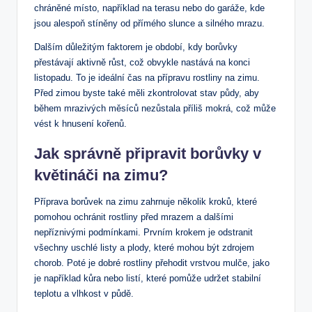
chráněné místo, například na terasu nebo do garáže, kde
jsou alespoň stíněny od přímého slunce a silného mrazu.
Dalším důležitým faktorem je období, kdy borůvky
‌přestávají aktivně růst, což obvykle nastává na konci
listopadu. To je ideální čas na přípravu rostliny na ⁢zimu.
Před zimou byste také měli zkontrolovat stav půdy, aby
⁢během mrazivých měsíců nezůstala‌ příliš mokrá, ‍což může
vést k hnusení kořenů.
Jak správně připravit borůvky v
květináči na‍ zimu?
Příprava borůvek na ​zimu zahrnuje několik kroků, které⁤
pomohou ochránit rostliny před mrazem a dalšími
nepříznivými podmínkami. Prvním krokem je odstranit
všechny ‍uschlé⁢ listy a plody, které mohou být ​zdrojem
chorob. Poté je dobré rostliny přehodit vrstvou ⁣mulče, jako
je ​například kůra ⁣nebo listí, které pomůže udržet stabilní
teplotu a vlhkost v ⁢půdě.