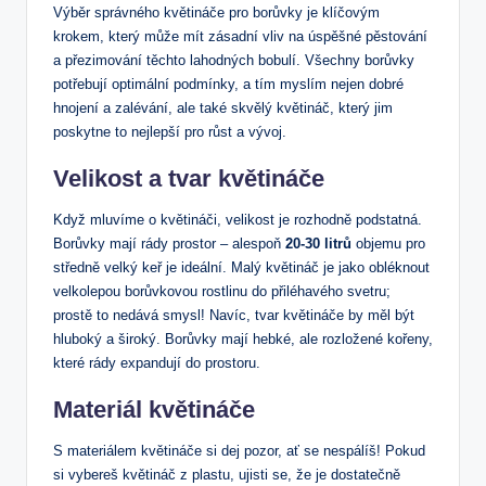
Výběr správného květináče pro borůvky je klíčovým
krokem, který může mít⁤ zásadní vliv na úspěšné pěstování
a přezimování těchto lahodných bobulí. Všechny borůvky
potřebují optimální podmínky, a ⁤tím myslím nejen dobré
hnojení⁤ a zalévání, ale také⁣ skvělý květináč, který jim
poskytne to nejlepší pro růst a vývoj.
Velikost ‍a tvar květináče
Když mluvíme o květináči, velikost je rozhodně podstatná.
Borůvky mají rády prostor – alespoň
20-30 litrů
objemu pro
středně velký keř je ideální. Malý květináč je jako obléknout
velkolepou borůvkovou rostlinu do přiléhavého‌ svetru;
prostě to nedává​ smysl! ⁢Navíc, tvar ⁤květináče by měl být
hluboký a široký. Borůvky mají hebké, ale rozložené kořeny,
které rády expandují do prostoru.
Materiál ⁣květináče
S ‌materiálem květináče si dej pozor, ať se nespálíš! Pokud
‌si​ vybereš květináč z plastu, ujisti se, že je dostatečně