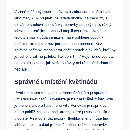
V zimě⁤ může být vaše borůvková zahrádka stejně citlivá
jako malý kluk při první návštěvě školky. Zatímco my si
užíváme sněhové radovánky, borůvky se potýkají s různými
výzvami, které jim mohou zkomplikovat život. Když se
teploty sníží a půda zamrzne, naše oblíbené bobulky
potřebují trochu víc než jen ​přirozenou ochranu. Bez
správné péče se mohou stát obětí chorob a škůdců, kteří by‌
je rádi přivítali na palubě. Tak ‍co s tím? Pojďme se podívat
na několik praktik, jak vaše borůvky ochránit před zimními‍
nepřáteli!
Správné umístění květináčů
Prvním krokem v ⁢boji proti‍ zimním škůdcům je správné
umístění květináčů. ​
Umístěte je na chráněné místo
, kde
je méně slunce a také méně vítr. Perfektní je například
místo poblíž zdi nebo pod stromy, které poskytnou stín a
útočiště. A na co si dát pozor? ⁤Hloubka sněhu může ⁣hrát
klíčovou roli – pokud je hodně sněhu, může se borůvky