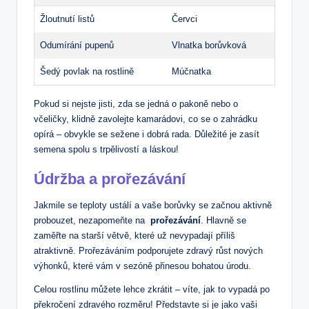
Žloutnutí listů
Červci
Odumírání pupenů
Vlnatka borůvková
Šedý povlak na rostlině
Múčnatka
Pokud si nejste jisti, zda se jedná o pakoně nebo o⁤
včeličky, klidně zavolejte kamarádovi, co se o zahrádku
opírá – obvykle se sežene i dobrá rada. Důležité je zasít
semena spolu s trpělivostí a ‌láskou!
Údržba a⁢ prořezávání
Jakmile se teploty ustálí a vaše borůvky se začnou aktivně
probouzet, nezapomeňte na ​
prořezávání
. Hlavně se
zaměřte na starší větvě, které už nevypadají‌ příliš
atraktivně. ⁢Prořezáváním podporujete zdravý růst nových
výhonků,⁢ které ⁤vám v sezóně ‌přinesou bohatou úrodu.
Celou ⁣rostlinu můžete‍ lehce zkrátit – víte, jak to vypadá po
překročení zdravého rozměru! Představte si je jako​ vaši