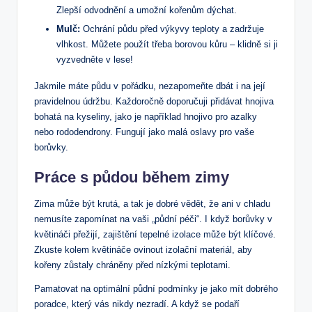
Zlepší odvodnění a umožní‍ kořenům dýchat.
Mulč:
Ochrání půdu před‍ výkyvy teploty a zadržuje
vlhkost.⁢ Můžete⁤ použít třeba borovou kůru –⁣ klidně si ji
vyzvedněte⁢ v lese!
Jakmile máte půdu v ‍pořádku, nezapomeňte dbát i na její
pravidelnou⁣ údržbu. Každoročně doporučuji přidávat hnojiva
bohatá na kyseliny, jako je například hnojivo pro azalky
nebo ⁣rododendrony. Fungují jako⁢ malá oslavy pro vaše
borůvky.
Práce s ​půdou během zimy
Zima⁢ může být krutá, a tak ⁣je dobré vědět, že ani v ‌chladu⁤
nemusíte zapomínat na vaši​ „půdní péči“. I když borůvky v
květináči přežijí, zajištění tepelné izolace může⁢ být klíčové.
⁣Zkuste kolem květináče ovinout ⁤izolační materiál, aby
kořeny zůstaly chráněny před‌ nízkými teplotami.
Pamatovat na optimální půdní ‌podmínky je jako mít dobrého
poradce, který vás nikdy ‍nezradí. A ⁣když se podaří