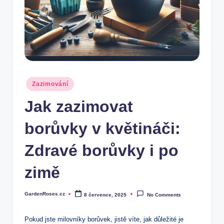
Posted
Zazimování
in
Jak zazimovat
borůvky v květináči:
Zdravé borůvky i po
zimě
GardenRoses.cz
8 července, 2025
No Comments
Posted
by
Pokud jste milovníky borůvek, jistě víte, jak důležité ​je