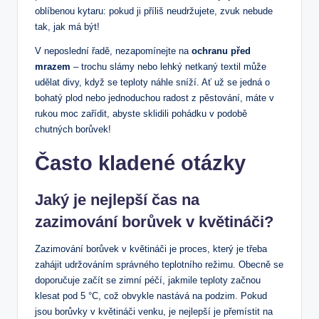
oblíbenou kytaru: pokud ji příliš neudržujete, zvuk nebude
tak, ⁣jak má být!
V neposlední řadě, nezapomínejte na
ochranu před
mrazem
–⁣ trochu slámy nebo lehký netkaný textil‌ může
udělat divy, když se teploty náhle sníží. Ať už se jedná o
⁣bohatý plod nebo jednoduchou radost z pěstování, máte v
rukou moc zařídit, abyste sklidili pohádku v podobě
chutných borůvek!
Často kladené ‍otázky
Jaký je nejlepší čas na
‍zazimování borůvek v květináči?
Zazimování borůvek v květináči je proces, který je třeba
zahájit udržováním správného teplotního režimu. Obecně se
doporučuje začít se zimní ⁣péčí, jakmile teploty začnou ​
klesat pod ⁤5 °C, což obvykle nastává na podzim. Pokud‍
jsou borůvky v květináči venku, ⁤je nejlepší je přemístit na