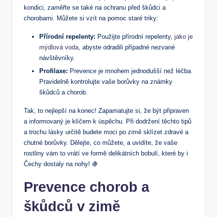
kondici, zaměřte se také na ochranu ⁢před škůdci a
chorobami.⁤ Můžete si vzít na pomoc staré triky:
Přírodní repelenty:
Použijte přírodní repelenty,
jako je
mýdlová voda
, abyste odradili případné ⁣nezvané
návštěvníky.
Profilaxe:
Prevence je mnohem jednodušší než léčba.
​Pravidelně​ kontrolujte ‌vaše borůvky na známky
škůdců a chorob.
Tak, to nejlepší na konec! Zapamatujte si, že být připraven
a informovaný je klíčem⁢ k úspěchu. Při dodržení ‍těchto tipů
a trochu lásky určitě budete moci po‌ zimě sklízet zdravé a
chutné borůvky. Dělejte, co můžete,‍ a uvidíte, že vaše
rostliny vám to vrátí ve ‌formě delikátních​ bobulí, ​které by i
Čechy ‍dostaly na ⁣nohy! 🍇
Prevence chorob a
škůdců v zimě