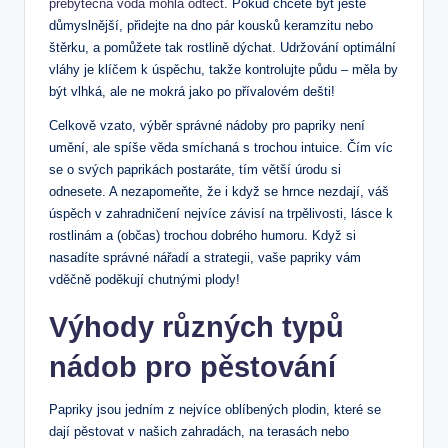
přebytečná voda mohla odtéct
. Pokud chcete být ještě
důmyslnější, přidejte na dno pár kousků keramzitu nebo
štěrku, a pomůžete tak rostlině dýchat. Udržování optimální
vláhy je klíčem k úspěchu, takže kontrolujte půdu – měla by
být vlhká, ale ne mokrá jako po přívalovém dešti!
Celkově vzato, výběr správné nádoby pro papriky není
umění, ale spíše věda smíchaná s trochou intuice. Čím víc
se o svých paprikách postaráte, tím větší úrodu si
odnesete. A nezapomeňte, že i když se hrnce nezdají, váš
úspěch v zahradničení nejvíce závisí na trpělivosti, lásce k
rostlinám a (občas) trochou dobrého humoru. Když si
nasadíte správné nářadí a strategii, vaše papriky vám
vděčně poděkují chutnými plody!
Výhody různých typů
nádob pro pěstování
Papriky jsou jedním z nejvíce oblíbených plodin, které se
dají pěstovat v našich zahradách, na terasách nebo