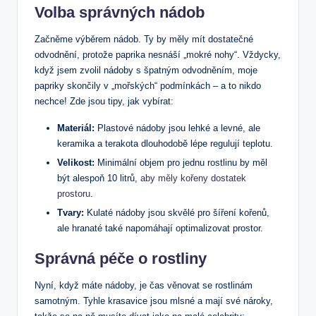
Volba správných nádob
Začněme výběrem nádob. Ty by měly mít dostatečné
odvodnění, protože paprika nesnáší „mokré nohy“. Vždycky,
když jsem zvolil nádoby s špatným odvodněním, moje
papriky skončily v „mořských“ podmínkách – a to nikdo
nechce! Zde jsou tipy, jak vybírat:
Materiál:
Plastové nádoby jsou lehké a levné, ale
keramika a terakota dlouhodobě lépe regulují teplotu.
Velikost:
Minimální objem pro jednu rostlinu by měl
být alespoň 10 litrů,
aby měly kořeny dostatek
prostoru
.
Tvary:
Kulaté nádoby jsou skvělé pro šíření kořenů,
ale hranaté také napomáhají optimalizovat prostor.
Správná péče o rostliny
Nyní, když máte nádoby, je čas věnovat se rostlinám
samotným. Tyhle krasavice jsou mlsné a mají své nároky,