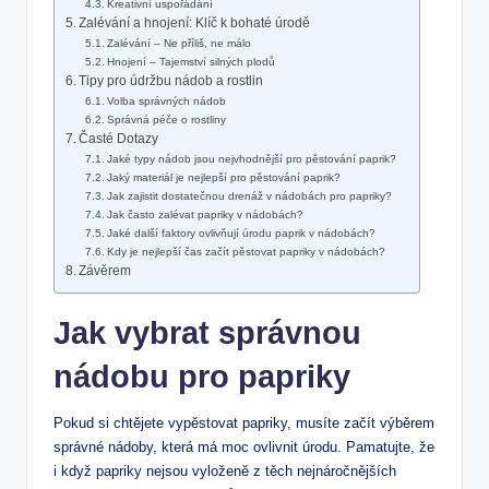
Kreativní uspořádání
Zalévání a hnojení: Klíč k bohaté úrodě
Zalévání – Ne příliš, ne málo
Hnojení – Tajemství silných plodů
Tipy pro údržbu nádob a rostlin
Volba správných nádob
Správná péče o rostliny
Časté Dotazy
Jaké typy nádob jsou nejvhodnější pro pěstování paprik?
Jaký materiál je nejlepší pro pěstování paprik?
Jak zajistit dostatečnou drenáž v nádobách pro papriky?
Jak často zalévat papriky v nádobách?
Jaké další faktory ovlivňují úrodu paprik v nádobách?
Kdy je nejlepší čas začít pěstovat papriky v nádobách?
Závěrem
Jak vybrat správnou
nádobu pro papriky
Pokud si chtějete vypěstovat papriky, musíte začít výběrem
správné nádoby, která má moc ovlivnit úrodu. Pamatujte, že
i když papriky nejsou vyloženě z těch nejnáročnějších