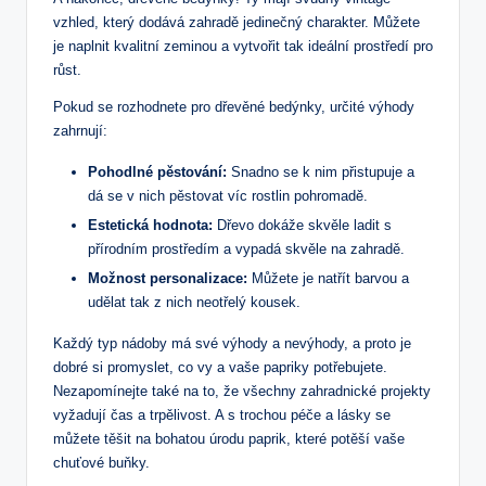
vzhled, který dodává zahradě jedinečný charakter. Můžete
je naplnit kvalitní zeminou a vytvořit tak ideální prostředí pro
růst.
Pokud se rozhodnete pro dřevěné bedýnky, určité výhody
zahrnují:
Pohodlné pěstování:
Snadno se k nim přistupuje a
dá se v nich pěstovat víc rostlin pohromadě.
Estetická hodnota:
Dřevo dokáže skvěle ladit s
přírodním prostředím a vypadá skvěle na zahradě.
Možnost personalizace:
Můžete je natřít barvou a
udělat tak z nich neotřelý kousek.
Každý typ nádoby má své výhody a nevýhody, a proto je
dobré si promyslet, co vy a vaše papriky potřebujete.
Nezapomínejte také na to, že všechny zahradnické projekty
vyžadují čas a trpělivost. A s trochou péče a lásky se
můžete těšit na bohatou úrodu paprik, které potěší vaše
chuťové buňky.