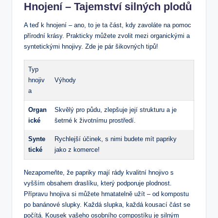
Hnojení – Tajemství silných plodů
A teď k hnojení – ano, to je ta část, kdy zavoláte na pomoc
přírodní krásy. Prakticky můžete zvolit mezi organickými a
syntetickými hnojivy. Zde je pár šikovných tipů!
Typ
hnojiv
Výhody
a
Organ
Skvělý pro půdu, zlepšuje její strukturu a je
ické
šetrné k životnímu prostředí.
Synte
Rychlejší účinek, s nimi budete mít papriky
tické
jako z komerce!
Nezapomeňte, že papriky mají rády kvalitní hnojivo s
vyšším obsahem draslíku, který podporuje plodnost.
Přípravu hnojiva si můžete hmatatelně užít – od kompostu
po banánové slupky. Každá slupka, každá kousací část se
počítá. Kousek vašeho osobního compostíku je silným