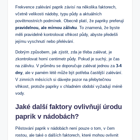
Frekvence zalévání paprik závisí na několika faktorech,
včetně velikosti nádoby, typu půdy a aktuálních
povětrnostních podmínek. Obecně platí, že papriky preferují
pravidelnou, ale mírnou zálivku
. To znamená, že byste
měli pravidelně kontrolovat vlhkost půdy, abyste předešli
jejímu vyschnutí nebo přelévání.
Dobrým způsobem, jak zjistit, zda je třeba zalévat, je
zkontrolovat horní centimetr půdy. Pokud je suchý, je čas
na zálivku. V průměru se doporučuje zalévat jednou za
3-4
dny
, ale v parném létě může být potřeba častější zalévání.
V zimních měsících si dávejte pozor na přebytečnou
vlhkost, protože papriky v chladném období vyžadují méně
vody.
Jaké další faktory ovlivňují úrodu
paprik v nádobách?
Pěstování paprik v nádobách není pouze o tom, v čem
rostou, ale také o dalších faktorech, které mohou ovlivnit