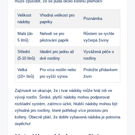
může způsobit, že se půda okolo kořenů přemokří:
Velikost
Vhodná velikost pro
Poznámka
nádoby
papriky
Malá (do
Nehodí se pro
Růstem se rychle
5 litrů)
pěstování paprik
vyčerpá živiny
Střední
Ideální pro jednu až
Vyvážená péče o
(5-10 litrů)
dvě rostliny
rostliny
Velká
Pro více rostlin nebo
Proložte přídavkem
(10+ litrů)
pro vyšší výnos
živin
Zajímavě se ukazuje, že i tvar nádoby může hrát roli ve
vývoji rostlin. Široké, plytší nádoby mohou podporovat
rozkladní systém, zatímco úzké, hlubší nádoby mohou být
výhodné pro rostliny, které potřebují více prostoru pro
kořeny. Obecně platí, že dobře vybavená nádoba je polovina
úspěchu!