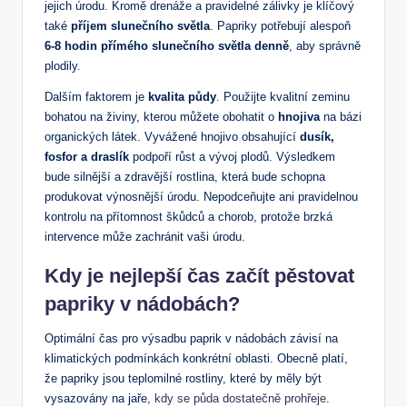
jejich úrodu. Kromě drenáže a pravidelné zálivky je klíčový
také
příjem slunečního světla
. Papriky potřebují alespoň
6-8 hodin přímého slunečního světla denně
, aby správně
plodily.
Dalším faktorem je
kvalita půdy
. Použijte kvalitní zeminu
bohatou na živiny, kterou můžete obohatit o
hnojiva
na bázi
organických látek. Vyvážené hnojivo obsahující
dusík,
fosfor a draslík
podpoří růst a vývoj plodů. Výsledkem
bude silnější a zdravější rostlina, která bude schopna
produkovat výnosnější úrodu. Nepodceňujte ani pravidelnou
kontrolu na přítomnost škůdců a chorob, protože brzká
intervence může zachránit vaši úrodu.
Kdy je nejlepší čas začít pěstovat
papriky v nádobách?
Optimální čas pro výsadbu paprik v nádobách závisí na
klimatických podmínkách konkrétní oblasti. Obecně platí,
že papriky jsou teplomilné rostliny, které by měly být
vysazovány na jaře,
kdy se půda dostatečně prohřeje
.