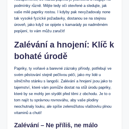
podmínky různě. Mějte tedy oči otevřené a sledujte, jak
vaše milé papriky rostou. I kdyby pak nevyžadovaly none
tak vysoké fyzické požadavky, dostanou se na stejnou
úroveň, jako když se opijete s kamarády po nadměrném
popíjení, to vám můžu zaručit!
Zalévání a hnojení: Klíč k
bohaté úrodě
Papriky, ty voňavé a barevné zázraky přírody, potřebují ve
svém pěstování stejně pečlivou péči, jako my lidé u
silničního stánku s langoši. Zalévání a hnojení jsou jako to
tajemství, které vám pomůže dostat na stůl úrodu papriky,
které by se mohly jen stydět před těmi z obchodu. Je to o
tom najít tu správnou rovnováhu, aby vaše plodiny
neochutnaly louku, ale spíše zelenožlutou vlaštovku plnou
vitaminů a chuti!
Zalévání – Ne příliš, ne málo