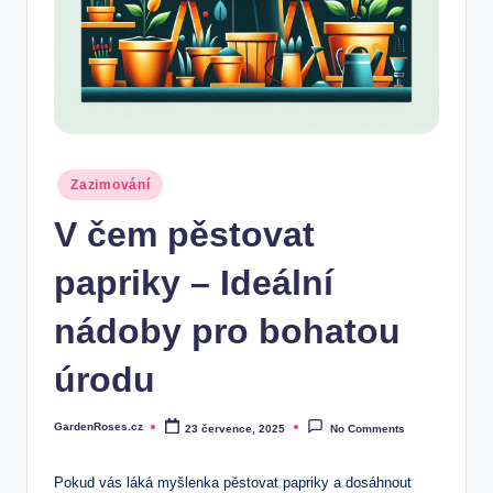
Posted
Zazimování
in
V čem pěstovat
papriky – Ideální
nádoby pro bohatou
úrodu
GardenRoses.cz
23 července, 2025
No Comments
Posted
by
Pokud vás láká myšlenka pěstovat papriky a dosáhnout