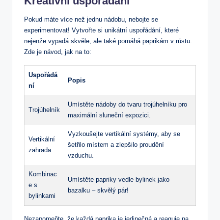
Kreativní uspořádání
Pokud máte více než jednu nádobu, nebojte se
experimentovat! Vytvořte si unikátní uspořádání, které
nejenže vypadá skvěle, ale také pomáhá paprikám v růstu.
Zde je návod, jak na to:
Uspořádá
Popis
ní
Umístěte nádoby do tvaru trojúhelníku pro
Trojúhelník
maximální sluneční expozici.
Vyzkoušejte vertikální systémy, aby se
Vertikální
šetřilo místem a zlepšilo proudění
zahrada
vzduchu.
Kombinac
Umístěte papriky vedle bylinek jako
e s
bazalku – skvělý pár!
bylinkami
Nezapomeňte, že každá paprika je jedinečná a reaguje na