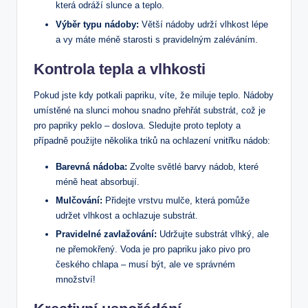
která odráží slunce a teplo.
Výběr typu nádoby:
Větší nádoby udrží vlhkost lépe
a vy máte méně starosti s pravidelným zaléváním.
Kontrola tepla a vlhkosti
Pokud jste kdy potkali papriku, víte, že miluje teplo. Nádoby
umístěné na slunci mohou snadno přehřát substrát, což je
pro papriky peklo – doslova. Sledujte proto teploty a
případně použijte několika triků na ochlazení vnitřku nádob:
Barevná nádoba:
Zvolte světlé barvy nádob, které
méně heat absorbují.
Mulčování:
Přidejte vrstvu mulče, která pomůže
udržet vlhkost a ochlazuje substrát.
Pravidelné zavlažování:
Udržujte substrát vlhký, ale
ne přemokřený. Voda je pro papriku jako pivo pro
českého chlapa – musí být, ale ve správném
množství!