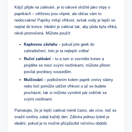
Když přijde na zalévání, je to takové složité jako vtipy o
paprikách – většinou jsou vtipné, ale občas vám to
nedocvakne! Papriky milují vlhkost, avšak vody je lepší se
neptat do konce. Ideální je zalévat tak, aby půda byla vlhká,
nikoli promočená. Můžete použít:
Kapkovou závlahu
– pokud jste geek do
zahradničení, toto je ta nejlepší volba!
Ruční zalévání
– tu a tam si vezměte konev a
projděte se mezi svými rostlinkami, můžete přitom
posílat pozdravy sousedům.
Mulčování
– podložením kolem paprik vrstvy slámy
nebo listí pomůže udržet vlhkost a až se budete
procházet, tak si můžete vyměnit pár srdíček se
svými rostlinami.
Pamatujte, že je lepší zalévat méně často, ale více, než se
snažit rostliny zalejt každý den. Zálivka jednou týdně je
ideální, pokud je to možné přizpůsobit ročnímu období.