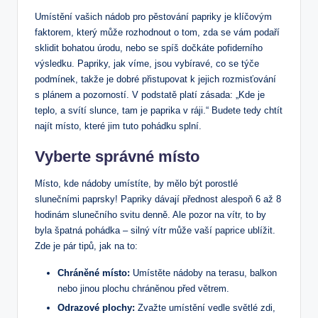
Umístění vašich nádob pro pěstování papriky je klíčovým
faktorem, který může rozhodnout o tom, zda se vám podaří
sklidit bohatou úrodu, nebo se spíš dočkáte pofiderního
výsledku. Papriky, jak víme, jsou vybíravé, co se týče
podmínek, takže je dobré přistupovat k jejich rozmisťování
s plánem a pozorností. V podstatě platí zásada: „Kde je
teplo, a svítí slunce, tam je paprika v ráji.“ Budete tedy chtít
najít místo, které jim tuto pohádku splní.
Vyberte správné místo
Místo, kde nádoby umístíte, by mělo být porostlé
slunečními paprsky! Papriky dávají přednost alespoň 6 až 8
hodinám slunečního svitu denně. Ale pozor na vítr, to by
byla špatná pohádka – silný vítr může vaší paprice ublížit.
Zde je pár tipů, jak na to:
Chráněné místo:
Umístěte nádoby na terasu, balkon
nebo jinou plochu chráněnou před větrem.
Odrazové plochy:
Zvažte umístění vedle světlé zdi,