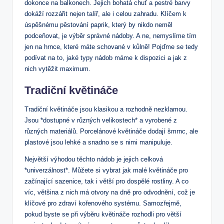
dokonce na balkonech. Jejich bohatá chuť a pestré barvy
dokáží rozzářit nejen talíř, ale i celou zahradu. Klíčem k
úspěšnému pěstování paprik, který by nikdo neměl
podceňovat, je výběr správné nádoby. A ne, nemyslíme tím
jen na hrnce, které máte schované v kůlně! Pojďme se tedy
podívat na to, jaké typy nádob máme k dispozici a jak z
nich vytěžit maximum.
Tradiční květináče
Tradiční květináče jsou klasikou a rozhodně nezklamou.
Jsou *dostupné v různých velikostech* a vyrobené z
různých materiálů. Porcelánové květináče dodají šmrnc, ale
plastové jsou lehké a snadno se s nimi manipuluje.
Největší výhodou těchto nádob je jejich celková
*univerzálnost*. Můžete si vybrat jak malé květináče pro
začínající sazenice, tak i větší pro dospělé rostliny. A co
víc, většina z nich má otvory na dně pro odvodnění, což je
klíčové pro zdraví kořenového systému. Samozřejmě,
pokud byste se při výběru květináče rozhodli pro větší