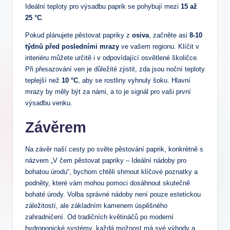
Ideální teploty pro výsadbu paprik se pohybují mezi
15 až
25 °C
.
Pokud plánujete pěstovat papriky z
osiva
, začněte asi
8-10
týdnů před posledními mrazy
ve vašem regionu. Klíčit v
interiéru můžete určitě i v odpovídající osvětlené školičce.
Při přesazování ven je důležité zjistit, zda jsou noční teploty
teplejší než
10 °C
, aby se rostliny vyhnuly šoku. Hlavní
mrazy by měly být za námi, a to je signál pro vaši první
výsadbu venku.
Závěrem
Na závěr naší cesty po světe pěstování paprik, konkrétně s
názvem „V čem pěstovat papriky – Ideální nádoby pro
bohatou úrodu“, bychom chtěli shrnout klíčové poznatky a
podněty, které vám mohou pomoci dosáhnout skutečně
bohaté úrody. Volba správné nádoby není pouze estetickou
záležitostí, ale základním kamenem úspěšného
zahradničení. Od tradičních květináčů po moderní
hydroponické systémy, každá možnost má své výhody a