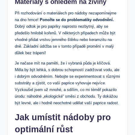
Materiály s ohledem na živiny
Při rozhodování o materiálech pro nádoby nezapomínejme
na dno hrnce!
Ponořte se do problematiky odvodnění.
Dobrý odtok je pro papriky naprosto nezbytný, aby se
předešlo hnilobě kořenů. V některých případech může být
vhodné přidat vrstvu jemného štěrku nebo keramzitu na
dně. Základní údržba se v tomto případě promění v malý
důlek bez trápení!
Je načase mít na paměti, že i vybraná půda je klíčová.
Měla by být lehká, s dobrou schopností zadržovat vodu, ale
i dobrým odvodněním. Nebojte se experimentovat s různými
substráty a zjistit, co vaší paprice vyhovuje nejvíce.
Vyzkoušel jsem už mnohé, a sdílím, co mi téměř pokazilo
úrodu: náhodné „ekologické“ směsi z obchodu. Ty dokážou
být levné, ale i hodně neochotné udělat vaší paprice radost.
Jak umístit nádoby pro
optimální růst