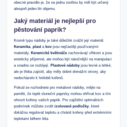
obecné pravidlo je, že na jednu rostlinu by měl být určený
alespoň jeden litr objemu.
Jaký materiál je nejlepší pro
pěstování paprik?
Kromě typu nádoby je také důležité zvážit její materiál.
Keramika
,
plast
a
kov
jsou nejčastěji používanými
materiály.
Keramické květináče
zachovávají vlhkost a jsou
esteticky příjemné, ale mohou být náročnější na manipulaci
a snadno se rozbíjejí.
Plastové nádoby
jsou levné a lehké,
ale je třeba zajistit, aby měly dobré drenážní otvory, aby
nedocházelo k hnilobě kořenů.
Pokud se rozhodnete pro metalové nádoby, mějte na
paměti, že teplé sluneční paprsky mohou ohřívat kov a tím
ohrozit kořeny vašich paprik. Pro zajištění optimálních
podmínek můžete zvolit
izolované podložky
, které
dokážou regulovat teplotu a chránit kořeny před extrémními
teplotami během léta.