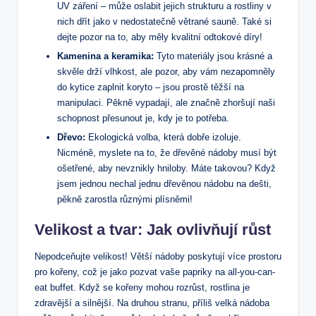
UV záření – může oslabit jejich strukturu a rostliny v
nich dřít jako v nedostatečně větrané sauně. Také si
dejte pozor na to, aby měly kvalitní odtokové díry!
Kamenina a keramika:
Tyto materiály jsou krásné a
skvěle drží vlhkost, ale pozor, aby vám nezapomněly
do kytice zaplnit koryto – jsou prostě těžší na
manipulaci. Pěkně vypadají, ale značně zhoršují naši
schopnost přesunout je, kdy je to potřeba.
Dřevo:
Ekologická volba, která dobře izoluje.
Nicméně, myslete na to, že dřevěné nádoby musí být
ošetřené, aby nevznikly hniloby. Máte takovou? Když
jsem jednou nechal jednu dřevěnou nádobu na dešti,
pěkně zarostla různými plísněmi!
Velikost a tvar: Jak ovlivňují růst
Nepodceňujte velikost! Větší nádoby poskytují více prostoru
pro kořeny, což je jako pozvat vaše papriky na all-you-can-
eat buffet. Když se kořeny mohou rozrůst, rostlina je
zdravější a silnější. Na druhou stranu, příliš velká nádoba