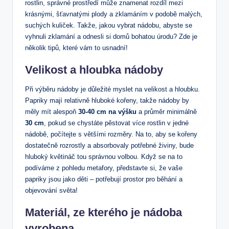
rostlin, správné prostředí může znamenat rozdíl mezi
krásnými, šťavnatými plody a zklamáním v podobě malých,
suchých kuliček. Takže, jakou vybrat nádobu, abyste se
vyhnuli zklamání a odnesli si domů bohatou úrodu? Zde je
několik tipů, které vám to usnadní!
Velikost a hloubka nádoby
Při výběru nádoby je důležité myslet na velikost a hloubku.
Papriky mají relativně hluboké kořeny, takže nádoby by
měly mít alespoň
30-40 cm na výšku
a průměr minimálně
30 cm
, pokud se chystáte pěstovat více rostlin v jedné
nádobě, počítejte s většími rozměry. Na to, aby se kořeny
dostatečně rozrostly a absorbovaly potřebné živiny, bude
hluboký květináč tou správnou volbou. Když se na to
podíváme z pohledu metafory, představte si, že vaše
papriky jsou jako děti – potřebují prostor pro běhání a
objevování světa!
Materiál, ze kterého je nádoba
vyrobena