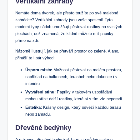
Vertikální zahrady
Nemáte doma dvorek, ale přesto toužíte po své malebné
zahrádce? Vertikální zahrady jsou vaše spasení! Tyto
moderní typy nádob umožňují pěstovat rostliny na svislých
plochách, což znamená, že klidně můžete mít papriky
přímo na zdi.
Názorně ilustrují, jak se přetváří prostor do zeleně. A ano,
přináší to i pár výhod:
Úspora místa:
Možnost pěstovat na malém prostoru,
například na balkonech, terasách nebo dokonce i v
interiéru.
Vytváření stínu:
Papriky v takovém uspořádání
mohou stínit další rostliny, které si s tím víc neporadí.
Estetika:
Krásný design, který osvěží každou terasu
nebo zahradu.
Dřevěné bedýnky
A nakonec, dřevěné bedýnky! Ty mají svůdný vintage