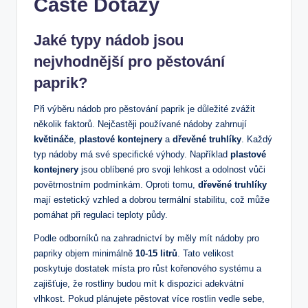
Časté Dotazy
Jaké typy nádob jsou
nejvhodnější pro pěstování
paprik?
Při výběru nádob pro pěstování paprik je důležité zvážit
několik faktorů. Nejčastěji používané nádoby zahrnují
květináče
,
plastové kontejnery
a
dřevěné truhlíky
. Každý
typ nádoby má své specifické výhody. Například
plastové
kontejnery
jsou oblíbené pro svoji lehkost a odolnost vůči
povětrnostním podmínkám. Oproti tomu,
dřevěné truhlíky
mají estetický vzhled a dobrou termální stabilitu, což může
pomáhat při regulaci teploty půdy.
Podle odborníků na zahradnictví by měly mít nádoby pro
papriky objem minimálně
10-15 litrů
. Tato velikost
poskytuje dostatek místa pro růst kořenového systému a
zajišťuje, že rostliny budou mít k dispozici adekvátní
vlhkost. Pokud plánujete pěstovat více rostlin vedle sebe,