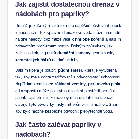
Jak zajistit dostatečnou drenáž v
nádobách pro papriky?
Drenáž je klíčovým faktorem pro úspěšné pěstování paprik
v nádobách. Bez správné drenáže se voda může hromadit
na dně nádoby, což může vést k
hnilobě kořenů
a dalším
zdravotním problémům rostlin. Dobrým způsobem, jak
zajistit odtok, je použít
drenážní kameny
nebo kousky
keramických šálků
na dně nádoby.
Dalším tipem je použití
půdní směsi
, která je vytvořená
tak, aby měla dobré zadržovací a odvodňovací schopnosti.
Například kombinace
základní zeminy
,
perlitového písku
a
kompostu
může poskytnout ideální prostředí pro růst
paprik. Ujistěte se, že nádoby mají dostatečné drenážní
otvory. Tyto otvory by měly mít průměr minimálně
1-2 cm
,
aby bylo možné bezpečně odvodnit přebytečnou vodu.
Jak často zalévat papriky v
nádobách?