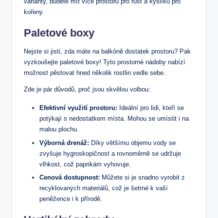
varianty, budete mít více prostoru pro růst a kyslíku pro
kořeny.
Paletové boxy
Nejste si jisti, zda máte na balkóně dostatek prostoru? Pak
vyzkoušejte paletové boxy! Tyto prostorné nádoby nabízí
možnost pěstovat hned několik rostlin vedle sebe.
Zde je pár důvodů, proč jsou skvělou volbou:
Efektivní využití prostoru:
Ideální pro lidi, kteří se
potýkají s nedostatkem místa. Mohou se umístit i na
malou plochu.
Výborná drenáž:
Díky většímu objemu vody se
zvyšuje hygroskopičnost a rovnoměrně se udržuje
vlhkost, což paprikám vyhovuje.
Cenová dostupnost:
Můžete si je snadno vyrobit z
recyklovaných materiálů, což je šetrné k vaší
peněžence i k přírodě.