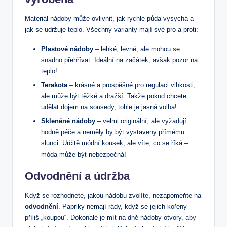
Materiál nádoby může ovlivnit, jak rychle půda vysychá a
jak se udržuje teplo. Všechny varianty mají své pro a proti:
Plastové nádoby
– lehké, levné, ale mohou se
snadno přehřívat. Ideální na začátek, avšak pozor na
teplo!
Terakota
– krásné a prospěšné pro regulaci vlhkosti,
ale může být těžké a dražší. Takže pokud chcete
udělat dojem na sousedy, tohle je jasná volba!
Skleněné nádoby
– velmi originální, ale vyžadují
hodně péče a neměly by být vystaveny přímému
slunci. Určitě módní kousek, ale víte, co se říká –
móda může být nebezpečná!
Odvodnění a údržba
Když se rozhodnete, jakou nádobu zvolíte, nezapomeňte na
odvodnění
. Papriky nemají rády, když se jejich kořeny
příliš „koupou“. Dokonalé je mít na dně nádoby otvory,
aby