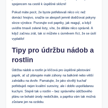
spojencem na cestě k úspěšné sklizni!
Pokud máte pocit, že byste potřebovali něco víc než
domácí hnojivo, snažte se alespoň jemně dodržovat pokyny
skrze výrobce. Pozorujte své papriky, jak reagují, a když
uvidíte tmavě zelené listy, víte, že děláte něco správně. A
když začnou zrát, tak si můžete s úsměvem říct, že se úsilí
vyplatilo!
Tipy pro údržbu nádob a
rostlin
Údržba nádob a rostlin je klíčová pro úspěšné pěstování
paprik, ať už plánujete malé záhony na balkóně nebo větší
zahrádku na dvoře. Pamatujte, že jako skvělý kuchař
potřebuješ nejen kvalitní suroviny, ale i dobře uspořádanou
kuchyni. Stejně tak u rostlin – bez správného údržbového
plánu se bohaté úrody nedočkáte, a paprika vám tak možná
zůstane jen na ozdobu.