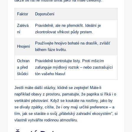
takže se na ně musíte dívat jako na malé celebrity:
Faktor
Doporučení
Zalévá
Pravidelně, ale ne přemokřit. Ideální je
ní
zkontrolovat vlhkost půdy prstem.
Používejte hnojivo bohaté na draslík, zvlášť
Hnojení
během fáze květu.
Ochran
Pravidelně kontrolujte listy. Proti mšicím
a před
zafunguje mýdlový roztok – nebo zastrašující
škůdci
tón vašeho hlasu!
Jestli máte další otázky, klidně se zeptejte! Máte-li
například obavy z prostoru, pamatujte, že paprika si říká i o
vertikální pěstování. Když se koukáte na rostliny, jako by
se dívaly zpátky, cítíte, že i ony mají určité preference – a
tím, jak se staráte o svůj „přátelský zahradní ekosystém“, si
vlastně vytváříte rodinnou atmosféru.