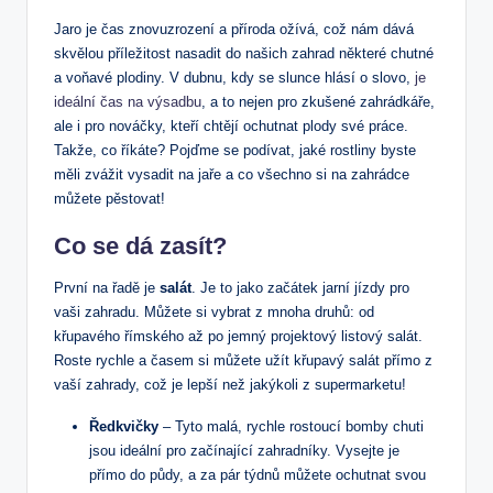
Jaro je čas znovuzrození a příroda ožívá, což nám dává
skvělou příležitost nasadit do našich zahrad některé chutné
a voňavé plodiny. V dubnu, kdy se slunce hlásí o slovo,
je
ideální čas na výsadbu
, a to nejen pro zkušené zahrádkáře,
ale i pro nováčky, kteří chtějí ochutnat plody své práce.
Takže, co říkáte? Pojďme se podívat, jaké rostliny byste
měli zvážit vysadit na jaře a co všechno si na zahrádce
můžete pěstovat!
Co se dá zasít?
První na řadě je
salát
. Je to jako začátek jarní jízdy pro
vaši zahradu. Můžete si vybrat z mnoha druhů: od
křupavého římského až po jemný projektový listový salát.
Roste rychle a časem si můžete užít křupavý salát přímo z
vaší zahrady, což je lepší než jakýkoli z supermarketu!
Ředkvičky
– Tyto malá, rychle rostoucí bomby chuti
jsou ideální pro začínající zahradníky. Vysejte je
přímo do půdy, a za pár týdnů můžete ochutnat svou