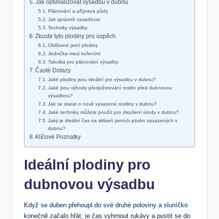
Jak optimalizovat výsadbu v dubnu
Plánování a příprava půdy
Jak správně zasaďovat
Techniky výsadby
Zkuste tyto plodiny pro úspěch
Oblíbené jarní plodiny
Jednička mezi kořeními
Tabulka pro plánování výsadby
Časté Dotazy
Jaké plodiny jsou ideální pro výsadbu v dubnu?
Jaké jsou výhody předpěstování rostlin před dubnovou
výsadbou?
Jak se starat o nově vysazené rostliny v dubnu?
Jaké techniky můžete použít pro zlepšení úrody v dubnu?
Jaký je ideální čas na sklizeň jarních plodin zasazených v
dubnu?
Klíčové Poznatky
Ideální plodiny pro
dubnovou výsadbu
Když se duben přehoupl do své druhé poloviny a sluníčko
konečně začalo hřát, je čas vyhrnout rukávy a pustit se do