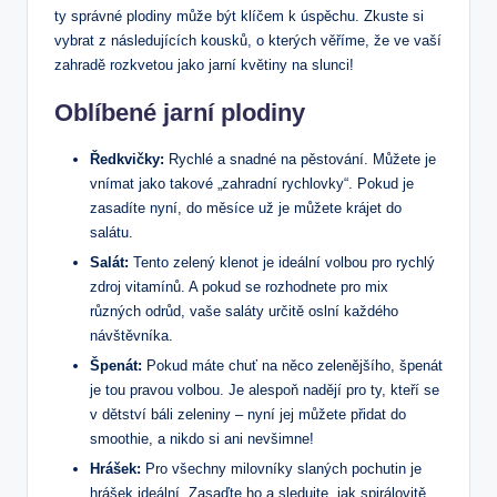
ty správné plodiny může být klíčem k úspěchu. Zkuste si
vybrat z následujících kousků, o kterých věříme, že ve vaší
zahradě rozkvetou jako jarní květiny na slunci!
Oblíbené jarní plodiny
Ředkvičky:
Rychlé a snadné na pěstování. Můžete je
vnímat jako takové „zahradní rychlovky“. Pokud je
zasadíte nyní, do měsíce už je můžete krájet do
salátu.
Salát:
Tento zelený klenot je ideální volbou pro rychlý
zdroj vitamínů. A pokud se rozhodnete pro mix
různých odrůd, vaše saláty určitě oslní každého
návštěvníka.
Špenát:
Pokud máte chuť na něco zelenějšího, špenát
je tou pravou volbou. Je alespoň nadějí pro ty, kteří se
v dětství báli zeleniny – nyní jej můžete přidat do
smoothie, a nikdo si ani nevšimne!
Hrášek:
Pro všechny milovníky slaných pochutin je
hrášek ideální. Zasaďte ho a sledujte, jak spirálovitě