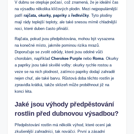
V dubnu se otepluje počasí, což znamená, že je ideální čas
na výsadbu několika klíčových plodin. Mezi nejpopulárnější
patří
rajčata, okurky, papriky
a
ředkvičky
. Tyto plodiny
mají rády teplejší teploty, ale také snesou mírně chladnější
noci, které duben často přináší.
Rajčata, pokud jsou předpěstována, mohou být vysazena
na konečné místo, jakmile pominou rizika mrazů.
Doporučuje se zvolit odrůdy, které jsou odolné vůči
chorobám, například
Cherokee Purple
nebo
Roma
. Okurky
a papriky jsou také skvělé volby: okurky rychle rostou a
veze se na nich plodnost, zatímco papriky dodají zahradě
nejen chuť, ale také barvu. Růstová doba těchto rostlin je
zpravidla krátká, takže sklizeň může proběhnout již na
konci léta.
Jaké jsou výhody předpěstování
rostlin před dubnovou výsadbou?
Předpěstování rostlin má několik výhod, které ocení jak
zkušenější zahradníci, tak nováčci. První a zásadní