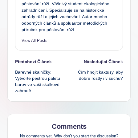
pěstování růží. Vášnivý student ekologického
zahradničení. Specializuje se na historické
odrůdy růží a jejich zachování. Autor mnoha
odborných článků a spoluautor metodických
příruček pro pěstování růží.
View All Posts
Post
Předchozí Článek
Následující Článek
Barevné skalničky:
Čím hnojit kaktusy, aby
navigation
Vytvořte pestrou paletu
dobře rostly i v suchu?
barev ve vaší skalkové
zahradě
Comments
No comments yet. Why don’t you start the discussion?