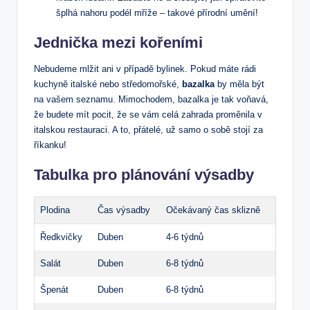
šplhá nahoru podél mříže – takové přírodní umění!
Jednička mezi kořeními
Nebudeme mlžit ani v případě bylinek. Pokud máte rádi
kuchyně italské nebo středomořské,
bazalka
by měla být
na vašem seznamu. Mimochodem, bazalka je tak voňavá,
že budete mít pocit, že se vám celá zahrada proměnila v
italskou restauraci. A to, přátelé, už samo o sobě stojí za
říkanku!
Tabulka pro plánování výsadby
Plodina
Čas výsadby
Očekávaný čas sklizně
Ředkvičky
Duben
4-6 týdnů
Salát
Duben
6-8 týdnů
Špenát
Duben
6-8 týdnů