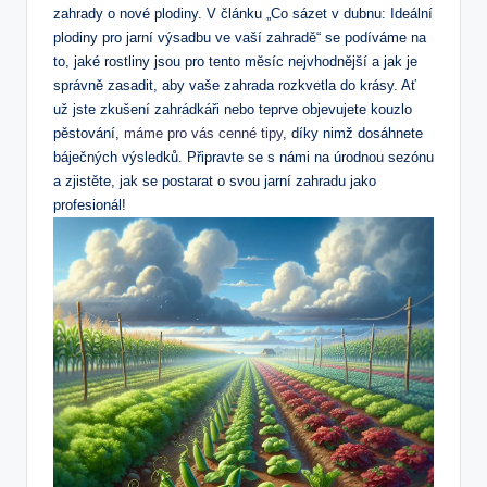
zahrady o nové plodiny. V článku „Co sázet v dubnu: Ideální
plodiny pro jarní výsadbu ve vaší zahradě“ se podíváme na
to, jaké rostliny jsou pro tento měsíc nejvhodnější a jak je
správně zasadit, aby vaše zahrada rozkvetla do krásy. Ať
už jste zkušení zahrádkáři nebo teprve objevujete kouzlo
pěstování,
máme pro vás cenné tipy
, díky nimž dosáhnete
báječných výsledků. Připravte se s námi na úrodnou sezónu
a zjistěte, jak se postarat o svou jarní zahradu jako
profesionál!