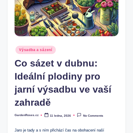
Posted
Výsadba a sázení
in
Co sázet v dubnu:
Ideální plodiny pro
jarní výsadbu ve vaší
zahradě
GardenRoses.cz
11 ledna, 2026
No Comments
Posted
by
Jaro je tady a s ním přichází čas na obohacení naší