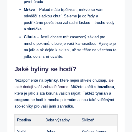
první úrodu.
Mrkve
– Pokud máte trpělivost, mrkve se vám
odvděčí sladkou chutí. Sejeme je do řady a
postříkáme pověstnou zahradní láskou – trochu vody
a sluníčka.
Cibule
– Jestli chcete mít zasazený základ pro
mnoho pokrmů, cibule je vaší kamarádkou. Vysejte je
na jaře a až dojde k sklizni, už se těšte na všechna ta
jídla, co si s ní uvaříte.
Jaké byliny se hodí?
Nezapomeňte na
bylinky
, které nejen skvěle chutnají,
ale
také dodají vaší zahradě šmrnc
. Můžete začít s
bazalkou
,
která je jako zlatá koruna vašich rajčat. Taktéž
tymian
a
oregano
se hodí k mnoha pokrmům a jsou také vděčnými
společníky pro vaši jarní zahrádku.
Rostlina
Doba výsadby
Sklizeň
Salát
Duben
Květen–červen