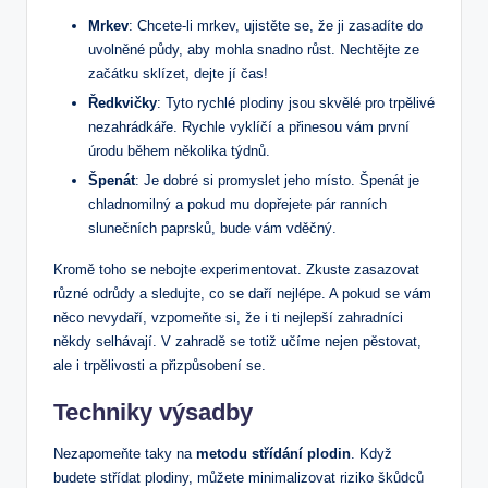
Mrkev
: Chcete-li mrkev, ujistěte se, že ji zasadíte do
uvolněné půdy, aby mohla snadno růst. Nechtějte ze
začátku sklízet, dejte jí čas!
Ředkvičky
: Tyto rychlé plodiny jsou skvělé pro trpělivé
nezahrádkáře. Rychle vyklíčí a přinesou vám první
úrodu během několika týdnů.
Špenát
: Je dobré si promyslet jeho místo. Špenát je
chladnomilný a pokud mu dopřejete pár ranních
slunečních paprsků, bude vám vděčný.
Kromě toho se nebojte experimentovat. Zkuste zasazovat
různé odrůdy a sledujte, co se daří nejlépe. A pokud se vám
něco nevydaří, vzpomeňte si, že i ti nejlepší zahradníci
někdy selhávají. V zahradě se totiž učíme nejen pěstovat,
ale i trpělivosti a přizpůsobení se.
Techniky výsadby
Nezapomeňte taky na
metodu střídání plodin
. Když
budete střídat plodiny, můžete minimalizovat riziko škůdců