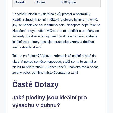
Hrášek
Duben
8-10 týdnů
Při výběru plodin myslete na svůj prostor a podmínky.
Každý zahradník je jiný; některý preferuje bylinky na okně,
jiný se nezalekne ani vlastního pole. Nezapomínejte také na
zkoušení nových věcí. Můžete se tak podělit o úspěchy se
sousedy, ba dokonce i vyměnit plodiny – to bývá oblíbený
lokální trend, který posiluje sousedské vztahy a dodává
vaší zahradě šťávu!
Tak na co čekáte? Vybavte zahradnické náčiní a hurá do
akce! A pokud se něco nepovede, stačí se na to usmát a
zkusit to příště znovu – koneckonců, i babička měla občas
zelený palec od hlíny místo špenátu na talíři!
Časté Dotazy
Jaké plodiny jsou ideální pro
výsadbu v dubnu?