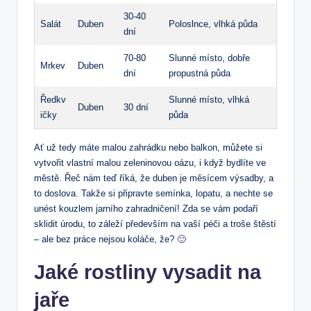
30-40
Salát
Duben
Poloslnce, vlhká půda
dní
70-80
Slunné místo, dobře
Mrkev
Duben
dní
propustná půda
Ředkv
Slunné místo, vlhká
Duben
30 dní
ičky
půda
Ať už tedy máte malou zahrádku nebo balkon, můžete si
vytvořit vlastní malou zeleninovou oázu, i když bydlíte ve
městě. Řeč nám teď říká, že duben je měsícem výsadby, a
to doslova. Takže si připravte semínka, lopatu, a nechte se
unést kouzlem jarního zahradničení! Zda se vám podaří
sklidit úrodu, to záleží především na vaší péči a troše štěstí
– ale bez práce nejsou koláče, že? 🙂
Jaké rostliny vysadit na
jaře