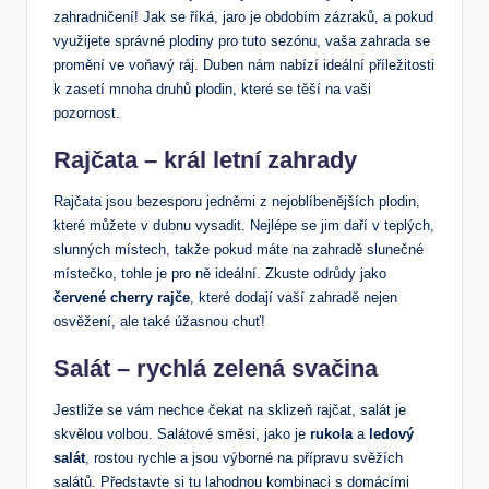
zahradničení! Jak se říká, jaro je obdobím zázraků, a pokud
využijete správné plodiny pro tuto sezónu, vaša zahrada se
promění ve voňavý ráj. Duben nám nabízí ideální příležitosti
k zasetí mnoha druhů plodin, které se těší na vaši
pozornost.
Rajčata – král letní zahrady
Rajčata jsou bezesporu jedněmi z nejoblíbenějších plodin,
které můžete v dubnu vysadit. Nejlépe se jim daří v teplých,
slunných místech, takže pokud máte na zahradě slunečné
místečko, tohle je pro ně ideální. Zkuste odrůdy jako
červené cherry rajče
, které dodají vaší zahradě nejen
osvěžení, ale také úžasnou chuť!
Salát – rychlá zelená svačina
Jestliže se vám nechce čekat na sklizeň rajčat, salát je
skvělou volbou. Salátové směsi, jako je
rukola
a
ledový
salát
, rostou rychle a jsou výborné na přípravu svěžích
salátů. Představte si tu lahodnou kombinaci s domácími