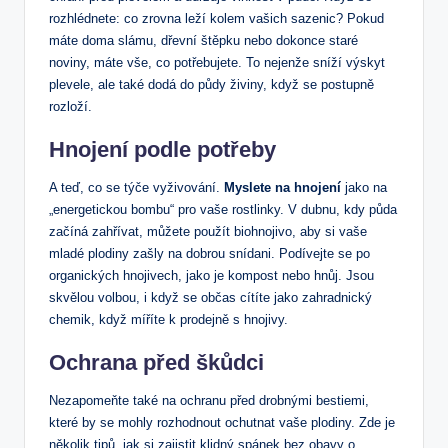
rozhlédnete: co zrovna leží kolem vašich sazenic? Pokud
máte doma slámu, dřevní štěpku nebo dokonce staré
noviny, máte vše, co potřebujete. To nejenže sníží výskyt
plevele, ale také dodá do půdy živiny, když se postupně
rozloží.
Hnojení podle potřeby
A teď, co se týče vyživování.
Myslete na hnojení
jako na
„energetickou bombu“ pro vaše rostlinky. V dubnu, kdy půda
začíná zahřívat, můžete použít biohnojivo, aby si vaše
mladé plodiny zašly na dobrou snídani. Podívejte se po
organických hnojivech, jako je kompost nebo hnůj. Jsou
skvělou volbou, i když se občas cítíte jako zahradnický
chemik, když míříte k prodejně s hnojivy.
Ochrana před škůdci
Nezapomeňte také na ochranu před drobnými bestiemi,
které by se mohly rozhodnout ochutnat vaše plodiny. Zde je
několik tipů, jak si zajistit klidný spánek bez obavy o