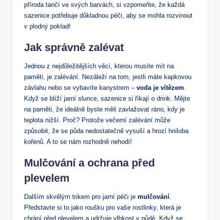
příroda tančí ve svých barvách, si vzpomeňte, že každá
sazenice potřebuje důkladnou péči, aby se mohla rozvinout
v plodný poklad!
Jak správně zalévat
Jednou z nejdůležitějších věcí, kterou musíte mít na
paměti, je zalévání. Nezáleží na tom, jestli máte kapkovou
závlahu nebo se vybavíte kanystrem –
voda je vítězem
.
Když se blíží jarní slunce, sazenice si říkají o drink. Mějte
na paměti, že ideálně byste měli zavlažovat ráno, kdy je
teplota nižší. Proč? Protože večerní zalévání může
způsobit, že se půda nedostatečně vysuší a hrozí hniloba
kořenů. A to se nám rozhodně nehodí!
Mulčování a ochrana před
plevelem
Dalším skvělým trikem pro jarní péči je
mulčování
.
Představte si to jako roušku pro vaše rostlinky, která je
chrání před plevelem a udržuje vlhkost v půdě. Když se