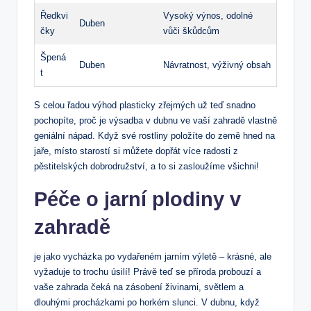
Ředkvi
Vysoký výnos, odolné
Duben
čky
vůči škůdcům
Špená
Duben
Návratnost, výživný obsah
t
S celou řadou výhod plasticky zřejmých už teď snadno
pochopíte, proč je výsadba v dubnu ve vaší zahradě vlastně
geniální nápad. Když své rostliny položíte do země hned na
jaře, místo starostí si můžete dopřát více radosti z
pěstitelských dobrodružství, a to si zasloužíme všichni!
Péče o jarní plodiny v
zahradě
je jako vycházka po vydařeném jarním výletě – krásné, ale
vyžaduje to trochu úsilí! Právě teď se příroda probouzí a
vaše zahrada čeká na zásobení živinami, světlem a
dlouhými procházkami po horkém slunci. V dubnu, když