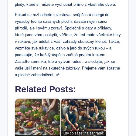
plody, které si můžete vychutnat přímo z vlastního dvora.
Pokud se rozhodnete investovat svůj čas a energii do
výsadby těchto úžasných plodin, dáváte nejen šanci
přírodě, ale i svému zdraví. Společně s daty a příklady,
které jsme vám poskytli, věříme, že teď máte všelijaké triky
v rukávu, jak udělat z vaší zahrady skutečný klenot. Takže,
vezměte své rukavice, osivo a jaro do svých rukou – a
pamatujte, že každý úspěch začíná prvním krokem.
Zasaďte semínka, která vytváří radost, a sledujte, jak se
vaše úsilí mění na skutečné zázraky. Přejeme vám šťastné
a plodné zahradničení! 🌱
Related Posts:
Kdy co sázet na zahradě: