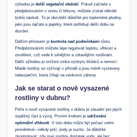
výhodou je
delší vegetační období
. Pokud začnete s
předpěstováním v únoru či březnu, můžete získat několik
týdnů náskok. To je obzvlášť důležité pro teplomilné plodiny,
jako jsou rajčata a papriky, které potřebují delší dobu na
dozrání.
Dalším přínosem je
kontrola nad podmínkami
růstu.
Předpěstováním můžete lépe regulovat teplotu, vlhkost a
osvětlení, což vede k silnějším a zdravějším rostlinám.
Další výhodou je snížení rizika výskytu škůdců a nemocí.
Mladé rostliny se vyžívají v přírodě a jsou méně vystaveny
nebezpečím, která číhají na venkovní záhony.
Jak se starat o nově vysazené
rostliny v dubnu?
Péče o nově vysazené rostliny v dubnu je zásadní pro jejich
úspěšný růst a vývoj. Prvním krokem je
udržování
optimální vlhkosti
. V tuto dobu může být počasí velmi
proměnlivé—někdy prší, jindy je sucho. Je důležité
zkontrolovat, zda mají rostliny dostatek vody, ale bez