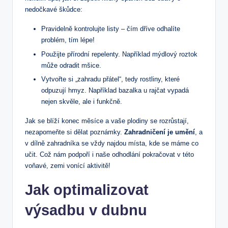
nedočkavé škůdce:
Pravidelně kontrolujte listy – čím dříve odhalíte
problém, tím lépe!
Použijte přírodní repelenty. Například mýdlový roztok
může odradit mšice.
Vytvořte si „zahradu přátel“, tedy rostliny, které
odpuzují hmyz. Například bazalka u rajčat vypadá
nejen skvěle, ale i funkčně.
Jak se blíží konec měsíce a vaše plodiny se rozrůstají,
nezapomeňte si dělat poznámky.
Zahradničení je umění
, a
v dílně zahradníka se vždy najdou místa, kde se máme co
učit. Což nám podpoří i naše odhodlání pokračovat v této
voňavé, zemi vonící aktivitě!
Jak optimalizovat
výsadbu v dubnu