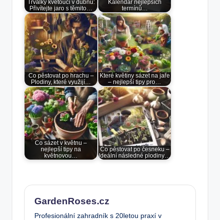
Trvalky kvetoucí v dubnu:
Kalendář nejlepších
Přivítejte jaro s těmito…
termínů…
Co pěstovat po hrachu –
Které květiny sázet na jaře
Plodiny, které využijí…
– nejlepší tipy pro…
Co sázet v květnu –
nejlepší tipy na
Co pěstovat po česneku –
květnovou…
Ideální následné plodiny…
GardenRoses.cz
Profesionální zahradník s 20letou praxí v