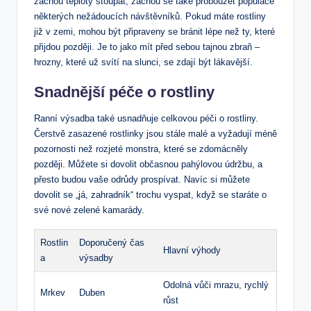
začnou teploty stoupat, začnou se také probouzet populace
některých nežádoucích návštěvníků. Pokud máte rostliny
již v zemi, mohou být připraveny se bránit lépe než ty, které
přijdou později. Je to jako mít před sebou tajnou zbraň –
hrozny, které už svítí na slunci, se zdají být lákavější.
Snadnější péče o rostliny
Ranní výsadba také usnadňuje celkovou péči o rostliny.
Čerstvě zasazené rostlinky jsou stále malé a vyžadují méně
pozornosti než rozjeté monstra, které se zdomácněly
později. Můžete si dovolit občasnou pahýlovou údržbu, a
přesto budou vaše odrůdy prospívat. Navíc si můžete
dovolit se „já, zahradník“ trochu vyspat, když se staráte o
své nové zelené kamarády.
Rostlin
Doporučený čas
Hlavní výhody
a
výsadby
Odolná vůči mrazu, rychlý
Mrkev
Duben
růst