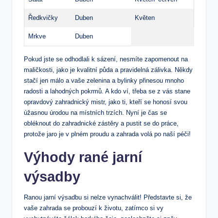
Ředkvičky
Duben
Květen
Mrkve
Duben
Pokud jste se odhodlali k sázení, nesmíte zapomenout na
maličkosti, jako je kvalitní půda a pravidelná zálivka. Někdy
stačí jen málo a vaše zelenina a bylinky přinesou mnoho
radosti a lahodných pokrmů. A kdo ví, třeba se z vás stane
opravdový zahradnický mistr, jako ti, kteří se honosí svou
úžasnou úrodou na místních trzích. Nyní je čas se
obléknout do zahradnické zástěry a pustit se do práce,
protože jaro je v plném proudu a zahrada volá po naší péči!
Výhody rané jarní
výsadby
Ranou jarní výsadbu si nelze vynachválit! Představte si, že
vaše zahrada se probouzí k životu, zatímco si vy