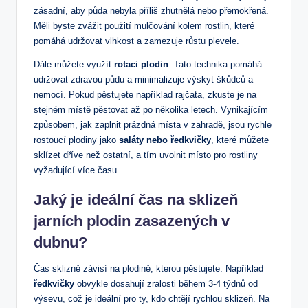
zásadní, aby půda nebyla příliš zhutnělá nebo přemokřená.
Měli byste zvážit použití mulčování kolem rostlin, které
pomáhá udržovat vlhkost a zamezuje růstu plevele.
Dále můžete využít
rotaci plodin
. Tato technika pomáhá
udržovat zdravou půdu a minimalizuje výskyt škůdců a
nemocí. Pokud pěstujete například rajčata, zkuste je na
stejném místě pěstovat až po několika letech. Vynikajícím
způsobem, jak zaplnit prázdná místa v zahradě, jsou rychle
rostoucí plodiny jako
saláty nebo ředkvičky
, které můžete
sklízet dříve než ostatní, a tím uvolnit místo pro rostliny
vyžadující více času.
Jaký je ideální čas na sklizeň
jarních plodin zasazených v
dubnu?
Čas sklizně závisí na plodině, kterou pěstujete. Například
ředkvičky
obvykle dosahují zralosti během 3-4 týdnů od
výsevu, což je ideální pro ty, kdo chtějí rychlou sklizeň. Na