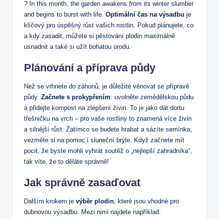
? In this month, the garden awakens from its winter slumber
and begins to burst with life.
Optimální čas na výsadbu
je
klíčový pro úspěšný růst vašich rostlin. Pokud plánujete, co
a kdy zasadit, můžete si pěstování plodin maximálně
usnadnit a také si užít bohatou úrodu.
Plánování a příprava půdy
Než se vrhnete do záhonů, je důležité věnovat se přípravě
půdy.
Začnete s prokypřením
: uvolněte zemědělskou půdu
a přidejte kompost na zlepšení živin. To je jako dát dortu
třešničku na vrch – pro vaše rostliny to znamená více živin
a silnější růst. Zatímco se budete hrabat a sázíte semínka,
vezměte si na pomoc i sluneční brýle. Když začnete mít
pocit, že byste mohli vyhrát soutěž o „nejlepší zahradníka“,
tak víte, že to děláte správně!
Jak správně zasaďovat
Dalším krokem je
výběr plodin
, které jsou vhodné pro
dubnovou výsadbu. Mezi nimi najdete například: