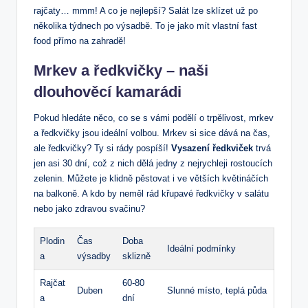
rajčaty… mmm! A co je nejlepší? Salát lze sklízet už po
několika týdnech po výsadbě. To je jako mít vlastní fast
food přímo na zahradě!
Mrkev a ředkvičky – naši
dlouhověcí kamarádi
Pokud hledáte něco, co se s vámi podělí o trpělivost, mrkev
a ředkvičky jsou ideální volbou. Mrkev si sice dává na čas,
ale ředkvičky? Ty si rády pospíší!
Vysazení ředkviček
trvá
jen asi 30 dní, což z nich dělá jedny z nejrychleji rostoucích
zelenin. Můžete je klidně pěstovat i ve větších květináčích
na balkoně. A kdo by neměl rád křupavé ředkvičky v salátu
nebo jako zdravou svačinu?
Plodin
Čas
Doba
Ideální podmínky
a
výsadby
sklizně
Rajčat
60-80
Duben
Slunné místo, teplá půda
a
dní