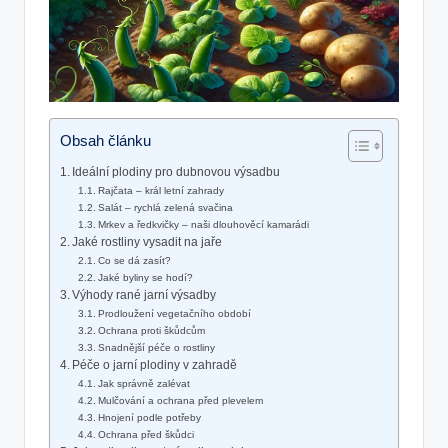
Obsah článku
Ideální plodiny pro dubnovou výsadbu
Rajčata – král letní zahrady
Salát – rychlá zelená svačina
Mrkev a ředkvičky – naši dlouhověcí kamarádi
Jaké rostliny vysadit na jaře
Co se dá zasít?
Jaké byliny se hodí?
Výhody rané jarní výsadby
Prodloužení vegetačního období
Ochrana proti škůdcům
Snadnější péče o rostliny
Péče o jarní plodiny v zahradě
Jak správně zalévat
Mulčování a ochrana před plevelem
Hnojení podle potřeby
Ochrana před škůdci