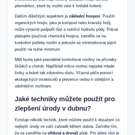
přemokření, které by mohlo vést k hnilobě kořenů.
Dalším důležitým aspektem je
základní hnojení
. Použití
organických hnojiv, jako je kompost nebo kravský hnůj,
může výrazně podpořit růst a nutriční hodnotu půdy. Pokud
plánujete používat chemická hnojiva, zaměřte se na
konkrétní potřeby rostlin a pokuste se minimalizovat jejich
použití na nutné minimum.
Měli byste také pravidelně kontrolovat rostliny na příznaky
škůdců a chorob. Například mšice mohou napadat mladé
lístky a bránit tak zdravému růstu. Včasná péče pomocí
ekologických insekticidů a prevence vedou k silnějším a
odolnějším rostlinám.
Jaké techniky můžete použít pro
zlepšení úrody v dubnu?
Existuje několik technik, které můžete použít k dosažení co
nejlepší úrody ve vaší zahradě během dubna. Začněte tím,
že se zaměříte na
vlhkost a drenáž
půdy. Pro dobrý růst je