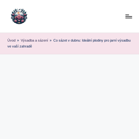
Skip
to
content
Úvod
»
Výsadba a sázení
»
Co sázet v dubnu: Ideální plodiny pro jarní výsadbu
ve vaší zahradě