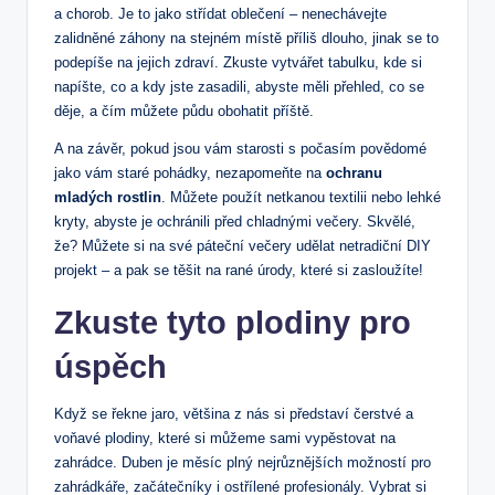
a chorob. Je to jako střídat oblečení – nenechávejte
zalidněné záhony na stejném místě příliš dlouho, jinak se to
podepíše na jejich zdraví. Zkuste vytvářet tabulku, kde si
napíšte, co a kdy jste zasadili, abyste měli přehled, co se
děje, a čím můžete půdu obohatit příště.
A na závěr, pokud jsou vám starosti s počasím povědomé
jako vám staré pohádky, nezapomeňte na
ochranu
mladých rostlin
. Můžete použít netkanou textilii nebo lehké
kryty, abyste je ochránili před chladnými večery. Skvělé,
že? Můžete si na své páteční večery udělat netradiční DIY
projekt – a pak se těšit na rané úrody, které si zasloužíte!
Zkuste tyto plodiny pro
úspěch
Když se řekne jaro, většina z nás si představí čerstvé a
voňavé plodiny, které si můžeme sami vypěstovat na
zahrádce. Duben je měsíc plný nejrůznějších možností pro
zahrádkáře, začátečníky i ostřílené profesionály. Vybrat si