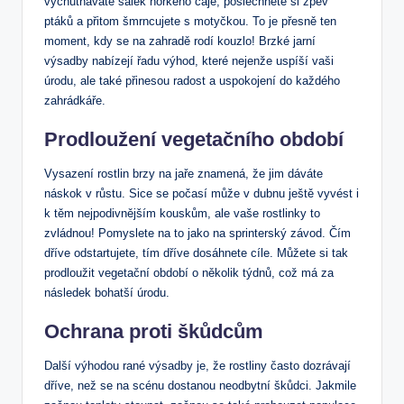
vychutnáváte šálek horkého čaje, poslechněte si zpěv
ptáků a přitom šmrncujete s motyčkou. To je přesně ten
moment, kdy se na zahradě rodí kouzlo! Brzké jarní
výsadby nabízejí řadu výhod, které nejenže uspíší vaši
úrodu, ale také přinesou radost a uspokojení do každého
zahrádkáře.
Prodloužení vegetačního období
Vysazení rostlin brzy na jaře znamená, že jim dáváte
náskok v růstu. Sice se počasí může v dubnu ještě vyvést i
k těm nejpodivnějším kouskům, ale vaše rostlinky to
zvládnou! Pomyslete na to jako na sprinterský závod. Čím
dříve odstartujete, tím dříve dosáhnete cíle. Můžete si tak
prodloužit vegetační období o několik týdnů, což má za
následek bohatší úrodu.
Ochrana proti škůdcům
Další výhodou rané výsadby je, že rostliny často dozrávají
dříve, než se na scénu dostanou neodbytní škůdci. Jakmile