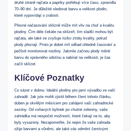
druhé straně rajčata a papriky potřebují více času, zpravidla
70–90 dní. Je důležité sledovat barvu a velikost plodin,
které vypovídají o zralosti.
Přesné načasování sklizně může mít vliv na chuť a kvalitu
plodiny. Čím déle čekáte na sklizeň, tím sladší mohou být
rajčata, ale také se zvyšuje riziko ztráty kvality, pokud
plody přezrají. Proto je dobré mít odhad ohledně časování a
pečlivě monitorovat rostliny. Jakmile začnou plody měnit
barvu do správného odstínu a nabírat na velikosti, je čas
začít sklízet.
Klíčové Poznatky
Co sázet v dubnu: Ideální plodiny pro jarní výsadbu ve vaší
zahradě. Jak jste mohli zjistit během čtení tohoto článku,
duben je skvělým měsícem pro zahájení vaší zahradnické
sezóny. Od voňavých bylinek po chutné zeleniny, vaše
zahrádka má nespočet možností, které čekají na to, aby
byly vysazeny. Nezapomeňte, že nejen že vaše zahrada
ožije barvami a vůněmi, ale také vás odmění čerstvými