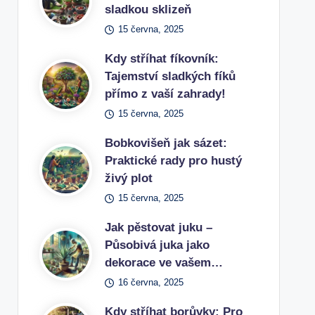
sladkou sklizeň
15 června, 2025
Kdy stříhat fíkovník:
Tajemství sladkých fíků
přímo z vaší zahrady!
15 června, 2025
Bobkovišeň jak sázet:
Praktické rady pro hustý
živý plot
15 června, 2025
Jak pěstovat juku –
Působivá juka jako
dekorace ve vašem…
16 června, 2025
Kdy stříhat borůvky: Pro