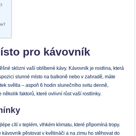
h?
ám?
ísto pro kávovník
é sklizni‍ vaší‍ oblíbené⁤ kávy. Kávovník je rostlina, ‌která
dispozici​ slunné místo na balkoně ‍nebo ‌v zahradě, máte
k ⁣světla – aspoň 6​ hodin slunečního‍ svitu denně,
několik faktorů,⁢ které ‍ovlivní růst vaší rostlinky.
mínky
lépe cítí v ‍teplém, vlhkém klimatu, které připomíná tropy.
te kávovník pěstovat v květináči a na zimu ho stěhovat do