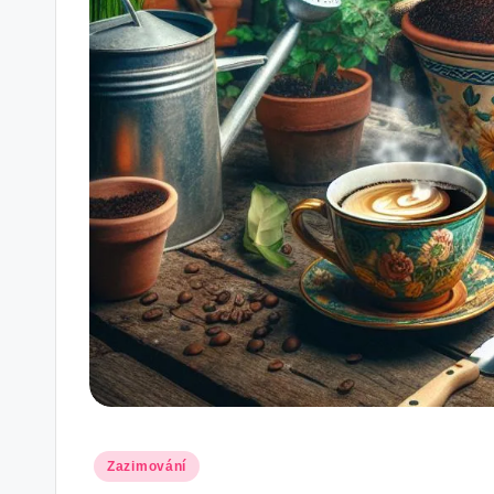
Posted
Zazimování
in