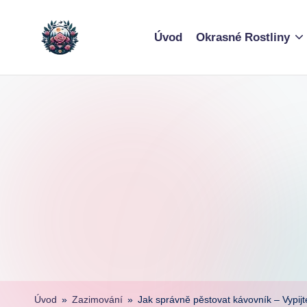
Skip
Úvod
Okrasné Rostliny
to
content
Úvod
»
Zazimování
»
Jak správně pěstovat kávovník – Vypijt