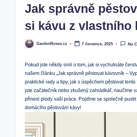
Jak správně pěstov
si kávu z vlastního
GardenRoses.cz
7 července, 2025
No 
Posted
by
Pokud jste někdy snili o tom, ‌jak si vychutnáte ​čer
našem článku „Jak správně pěstovat ​kávovník – ​Vypi
praktické rady a tipy,⁢ jak⁣ s ⁤úspěchem pěstovat ⁤tent
jste začátečník nebo zkušený zahrádkář, naučíme vás
přinesl plody⁤ vaší práce. Pojďme se společně ⁢pusti
domácího pěstování kávy!