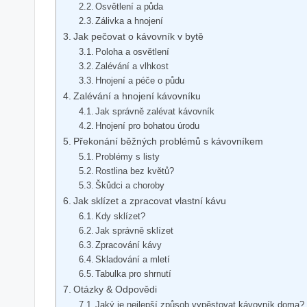
Osvětlení a půda
Zálivka​ a hnojení
Jak pečovat ‍o kávovník v ‌bytě
Poloha a osvětlení
Zalévání a vlhkost
Hnojení ⁢a péče o půdu
Zalévání a⁢ hnojení ⁣kávovníku
Jak správně ‍zalévat kávovník
Hnojení ‍pro bohatou úrodu
Překonání běžných ​problémů s ⁣kávovníkem
Problémy s listy
Rostlina bez květů?
Škůdci ⁤a choroby
Jak‌ sklízet a zpracovat ⁣vlastní kávu
Kdy sklízet?
Jak správně⁤ sklízet
Zpracování kávy
Skladování a mletí
Tabulka pro⁢ shrnutí
Otázky ⁤& Odpovědi
Jaký je nejlepší⁤ způsob vypěstovat kávovník doma?