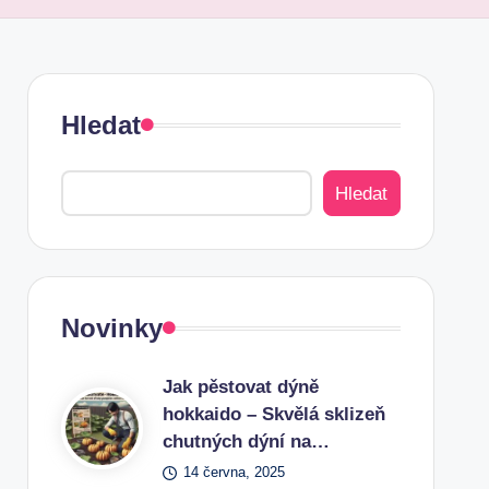
Hledat
Hledat
Novinky
Jak pěstovat dýně
hokkaido – Skvělá sklizeň
chutných dýní na…
14 června, 2025