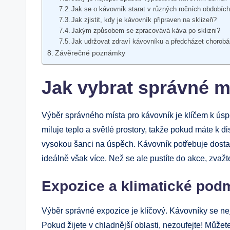
Jak se o kávovník starat v různých ročních ⁣obdobíc
Jak zjistit, kdy je ⁤kávovník připraven na sklizeň?
Jakým způsobem se‌ zpracovává káva po sklizni?
Jak udržovat zdraví kávovníku a předcházet chorob
Závěrečné poznámky
Jak vybrat správné m
Výběr správného‍ místa pro kávovník je klíčem k úspěšn
miluje teplo ⁢a světlé prostory, ⁤takže‌ pokud máte k ​
vysokou šanci na úspěch. Kávovník potřebuje dostate
ideálně však ⁣více. Než se ale pustíte ⁤do ‌akce, zvažte 
Expozice⁢ a klimatické pod
Výběr ⁢správné expozice je klíčový. Kávovníky se‌ nej
⁣Pokud žijete v chladnější oblasti, nezoufejte! Může