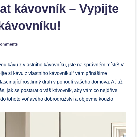
at kávovník – Vypijte
 kávovníku!
Comments
stvou kávu z vlastního kávovníku, jste na​ správném místě! V
jte​ si kávu z vlastního kávovníku!“ vám přinášíme⁣
o⁤ fascinující rostlinný druh v pohodlí vašeho domova.⁤ Ať už
, jak se postarat‍ o váš kávovník, aby vám co nejdříve⁤
t do⁣ tohoto voňavého dobrodružství ​a objevme⁣ kouzlo