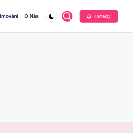
imování
O Nás
Kontakty