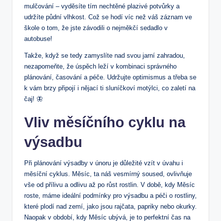
mulčování – vyděsíte tím nechtěné plazivé potvůrky a
udržíte půdní vlhkost. Což se hodí víc než váš záznam ve
škole o tom, že jste závodili o nejměkčí sedadlo v
autobuse!
Takže, když se tedy zamyslíte nad svou jarní zahradou,
nezapomeňte, že úspěch leží v kombinaci správného
plánování, časování a péče. Udržujte optimismus a třeba se
k vám brzy připojí i nějací ti sluníčkoví motýlci, co zaletí na
čaj! 🦋
Vliv měsíčního cyklu na
výsadbu
Při plánování výsadby v únoru je důležité vzít v úvahu i
měsíční cyklus. Měsíc, ta náš vesmírný soused, ovlivňuje
vše od přílivu a odlivu až po růst rostlin. V době, kdy Měsíc
roste, máme ideální podmínky pro výsadbu a péči o rostliny,
které plodí nad zemí, jako jsou rajčata, papriky nebo okurky.
Naopak v období, kdy Měsíc ubývá, je to perfektní čas na