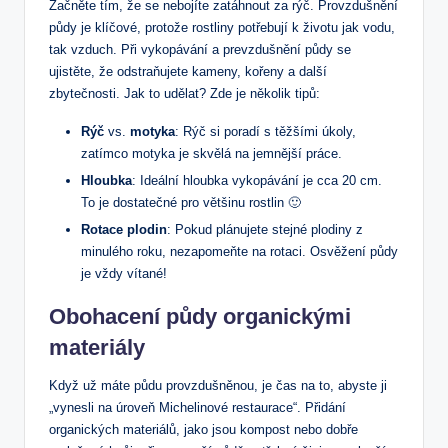
Začněte tím, že se nebojíte zatáhnout za rýč. Provzdušnění
půdy je klíčové, protože rostliny potřebují k životu jak vodu,
tak vzduch. Při vykopávání a prevzdušnění půdy se
ujistěte, že odstraňujete kameny, kořeny a další
zbytečnosti. Jak to udělat? Zde je několik tipů:
Rýč
vs.
motyka
: Rýč si poradí s těžšími úkoly,
zatímco motyka je skvělá na jemnější práce.
Hloubka
: Ideální hloubka vykopávání je cca 20 cm.
To je dostatečné pro většinu rostlin 🙂
Rotace plodin
: Pokud plánujete stejné plodiny z
minulého roku, nezapomeňte na rotaci. Osvěžení půdy
je vždy vítané!
Obohacení půdy organickými
materiály
Když už máte půdu provzdušněnou, je čas na to, abyste ji
„vynesli na úroveň Michelinové restaurace“. Přidání
organických materiálů, jako jsou kompost nebo dobře