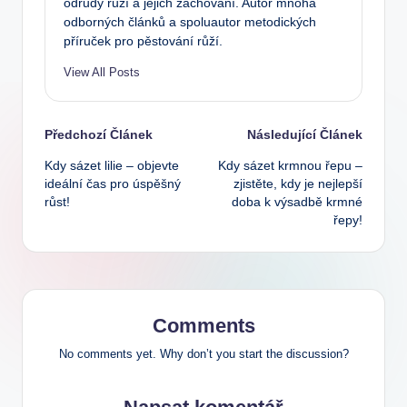
odrůdy růží a jejich zachování. Autor mnoha
odborných článků a spoluautor metodických
příruček pro pěstování růží.
View All Posts
Post
Předchozí Článek
Následující Článek
Kdy sázet lilie – objevte
Kdy sázet krmnou řepu –
navigation
ideální čas pro úspěšný
zjistěte, kdy je nejlepší
růst!
doba k výsadbě krmné
řepy!
Comments
No comments yet. Why don’t you start the discussion?