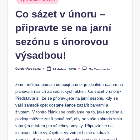
Výsadba a sázení
in
Co sázet v únoru –
připravte se na jarní
sezónu s únorovou
výsadbou!
GardenRoses.cz
14 dubna, 2026
No Comments
Posted
by
Zimní měsíce pomalu ustupují a únor je ideálním časem na
plánování našich zahradnických aktivit. Co sázet v únoru?
Představte si, že se připravujete na jarní sezónu, kdy se
vaší zahradě opět dostane šance zazářit barvami a
životem. V
tomto článku se podíváme na
to, jaké rostliny a
plodiny můžete zasít právě teď, aby se vaše zahrada stala
vítaným místem pro všechny smysly. Připravte se na
inspiraci, které využijete k vytvoření bujné a zdravé
zahrady,
ať už jste začátečník nebo zkušený zahradník
!