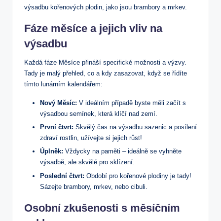
výsadbu kořenových plodin, jako jsou brambory a mrkev.
Fáze měsíce a jejich vliv na
výsadbu
Každá fáze Měsíce přináší specifické možnosti a výzvy.
Tady je malý přehled, co a kdy zasazovat, když se řídíte
tímto lunárním kalendářem:
Nový Měsíc:
V ideálním případě byste měli začít s
výsadbou semínek, která klíčí nad zemí.
První čtvrt:
Skvělý čas na výsadbu sazenic a posílení
zdraví rostlin, užívejte si jejich růst!
Úplněk:
Vždycky na paměti – ideálně se vyhněte
výsadbě, ale skvělé pro sklízení.
Poslední čtvrt:
Období pro kořenové plodiny je tady!
Sázejte brambory, mrkev, nebo cibuli.
Osobní zkušenosti s měsíčním