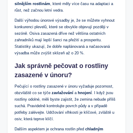
silnějším rostlinám
, které měly více času na adaptaci a
růst, než začnou letní vedra.
Další výhodou únorové výsadby je, že se můžete vyhnout
konkurenci plevelů, které se obvykle objevují později v
sezóně. Osiva zasazená dříve než většina ostatních
zahradníků mají lepší šanci na přežití a prosperitu.
Statistiky ukazují, že dobře naplánovaná a načasovaná
výsadba může zvýšit sklizeň až o 20 %.
Jak správně pečovat o rostliny
zasazené v únoru?
Pečující o rostliny zasazené v únoru vyžaduje pozornost,
obzvláště co se týče
zavlažování
a
hnojení
. I když jsou
rostliny odolné, měli byste zajistit, že zemina nebude příliš
suchá. Pravidelně kontrolujte povrch půdy a v případě
potřeby zalévejte. Udržování vlhkosti je klíčové, zvláště u
osiv, která teprve klíčí.
Dalším aspektem je ochrana rostlin před
chladným