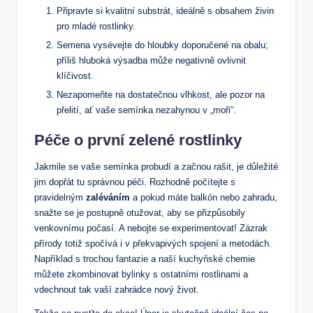
Připravte si kvalitní substrát, ideálně s obsahem živin
pro mladé rostlinky.
Semena vysévejte do hloubky doporučené na obalu;
příliš hluboká výsadba může negativně ovlivnit
klíčivost.
Nezapomeňte na dostatečnou vlhkost, ale pozor na
přelití, ať vaše semínka nezahynou v „moři“.
Péče o první zelené rostlinky
Jakmile se vaše semínka probudí a začnou rašit, je důležité
jim dopřát tu správnou péči. Rozhodně počítejte s
pravidelným
zaléváním
a pokud máte balkón nebo zahradu,
snažte se je postupně otužovat, aby se přizpůsobily
venkovnímu počasí. A nebojte se experimentovat! Zázrak
přírody totiž spočívá i v překvapivých spojení a metodách.
Například s trochou fantazie a naší kuchyňské chemie
můžete zkombinovat bylinky s ostatními rostlinami a
vdechnout tak vaší zahrádce nový život.