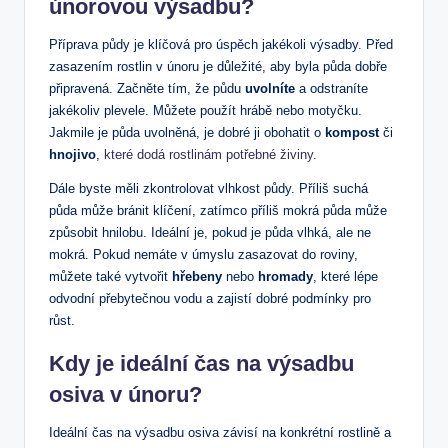
únorovou výsadbu?
Příprava půdy je klíčová pro úspěch jakékoli výsadby. Před
zasazením rostlin v únoru je důležité, aby byla půda dobře
připravená. Začněte tím, že půdu
uvolníte
a odstraníte
jakékoliv plevele. Můžete použít hrábě nebo motyčku.
Jakmile je půda uvolněná, je dobré ji obohatit o
kompost
či
hnojivo
,
které dodá rostlinám potřebné živiny
.
Dále byste měli zkontrolovat vlhkost půdy. Příliš suchá
půda může bránit klíčení, zatímco příliš mokrá půda může
způsobit hnilobu. Ideální je, pokud je půda vlhká, ale ne
mokrá. Pokud nemáte v úmyslu zasazovat do roviny,
můžete také vytvořit
hřebeny
nebo
hromady
, které lépe
odvodní přebytečnou vodu a zajistí dobré podmínky pro
růst.
Kdy je ideální čas na výsadbu
osiva v únoru?
Ideální čas na výsadbu osiva závisí na konkrétní rostlině a