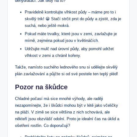
dehydrataci. Jak tedy na to?
Pravidelně kontrolujte vlhkost půdy – máme pro to i
skvělý trik! 😀 Stačí strčit prst do půdy a zjistit, zda je
suchá, nebo ještě mokrá.
Pokud máte trvalky, které jsou v zemi, zavlažujte je
mírně, zejména pokud jsou v květináčích.
Udržujte mulč nad úrovní půdy, aby pomohl udržet
vlhkost v zemi a chránil kořeny.
Takže, namísto suchého lednového snu si udělejte skvělý
plán zavlažování a půjčte si od své postele ten teplý pléd!
Pozor na škůdce
Chladné počasí má sice mnohé výhody, ale raději
nezapomínejte, že i škůdci mohou být v létě jako včeličky
na pláži. V zimě se sice většina z nich schovává, ale
někteří jsou obzvlášť odolní. Proto je idealní čas na úklid a
ošetření rostlin. Co doporučuji?