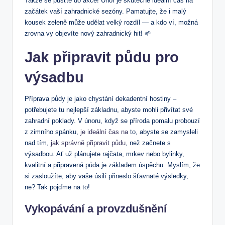
Takže se pusťte do akce! Únor je skutečně ideální čas na
začátek vaší zahradnické sezóny. Pamatujte, že i malý
kousek zeleně může udělat velký rozdíl — a kdo ví, možná
zrovna vy objevíte nový zahradnický hit! 🌱
Jak připravit půdu pro
výsadbu
Příprava půdy je jako chystání dekadentní hostiny –
potřebujete tu nejlepší základnu, abyste mohli přivítat své
zahradní poklady. V únoru, když se příroda pomalu probouzí
z zimního spánku,
je ideální čas na
to, abyste se zamysleli
nad tím,
jak správně připravit půdu
, než začnete s
výsadbou. Ať už plánujete rajčata, mrkev nebo bylinky,
kvalitní a připravená půda je základem úspěchu. Myslím, že
si zasloužíte, aby vaše úsilí přineslo šťavnaté výsledky,
ne? Tak pojďme na to!
Vykopávání a provzdušnění