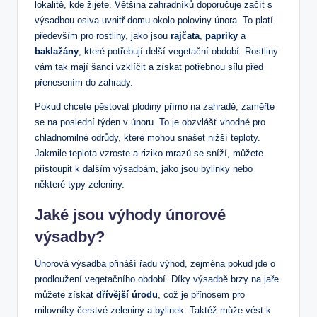
lokalitě, kde žijete. Většina zahradníků doporučuje začít s
výsadbou osiva uvnitř domu okolo poloviny února. To platí
především pro rostliny, jako jsou
rajčata
,
papriky
a
baklažány
, které potřebují delší vegetační období. Rostliny
vám tak mají šanci vzklíčit a získat potřebnou sílu před
přenesením do zahrady.
Pokud chcete pěstovat plodiny přímo na zahradě, zaměřte
se na poslední týden v únoru. To je obzvlášť vhodné pro
chladnomilné odrůdy, které mohou snášet nižší teploty.
Jakmile teplota vzroste a riziko mrazů se sníží, můžete
přistoupit k dalším výsadbám, jako jsou bylinky nebo
některé typy zeleniny.
Jaké jsou výhody únorové
výsadby?
Únorová výsadba přináší řadu výhod, zejména pokud jde o
prodloužení vegetačního období. Díky výsadbě brzy na jaře
můžete získat
dřívější úrodu
, což je přínosem pro
milovníky čerstvé zeleniny a bylinek. Taktéž může vést k