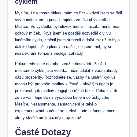
cyklem
Myslím, že v tomto ohledu mám co říct – kdysi jsem se řídil
svým instinktem a posadil rajčata ve fázi ubývajícího
Měsíce. Ve výsledku byl úlovek tristní – rajčata menší než
golfový míček. Když jsem se později dozvěděl o vlivu
lunárního cyklu, změnil jsem strategii a další rok už to bylo
daleko lepší! Těch plodných rajčat, co jsem měl, by se
nezalekl ani Tomáš z vedlejší zahrady.
Pokud tedy jdete do toho, zvažte časování. Použití
měsíčního cyklu jako vodítka může udělat z vaší zahrady
oázu prosperity. Rozhodněte se, vazby na lunární cyklus
mohou být pro vaše rostliny klíčové – skvělým tipem je
pozorovat, jak rostliny reagují na různé fáze. Třeba zjistíte,
že se vám lépe daří s výsadbou během dorůstajícího
Měsíce. Nezapomeňte, zahradničení je také o
experimentování a učení se z chyb – nic nefunguje hned,
ale ty skvělé úroly později stojí za to!
Časté Dotazy