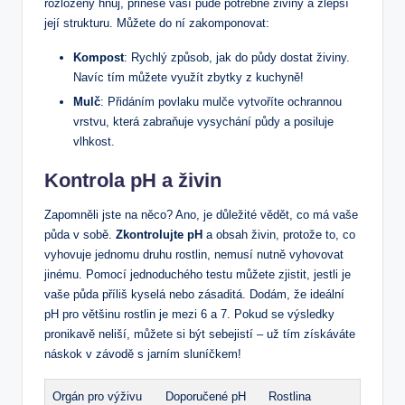
rozložený hnůj, přinese vaší půdě potřebné živiny a zlepší
její strukturu. Můžete do ní zakomponovat:
Kompost
: Rychlý způsob, jak do půdy dostat živiny.
Navíc tím můžete využít zbytky z kuchyně!
Mulč
: Přidáním povlaku mulče vytvoříte ochrannou
vrstvu, která zabraňuje vysychání půdy a posiluje
vlhkost.
Kontrola pH a živin
Zapomněli jste na něco? Ano, je důležité vědět, co má vaše
půda v sobě.
Zkontrolujte pH
a obsah živin, protože to, co
vyhovuje jednomu druhu rostlin, nemusí nutně vyhovovat
jinému. Pomocí jednoduchého testu můžete zjistit, jestli je
vaše půda příliš kyselá nebo zásaditá. Dodám, že ideální
pH pro většinu rostlin je mezi 6 a 7. Pokud se výsledky
pronikavě neliší, můžete si být sebejistí – už tím získáváte
náskok v závodě s jarním sluníčkem!
Orgán pro výživu
Doporučené pH
Rostlina