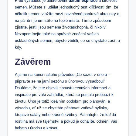
Před výsadbou je dobré ověřit
datum expirace
a klíčivost
semen. Můžete si udělat jednoduchý test klíčivosti tím, že
několik semen vložíte mezi navlhčené papírové ubrousky a
na pár dní je umístíte na teplé místo. Tímto způsobem
zjistíte, jestli jsou semena životaschopná, či nikoliv.
Nezapomínejte také na správné značení vašich
uskladněných semen, abyste věděli, co se chystáte zasít a
kdy.
Závěrem
A jsme na konci našeho průvodce „Co sázet v únoru –
připravte se na jarní sezónu s únorovou výsadbou!“
Doufáme, že jste objevili spoustu cenných informací a
inspirace pro vaši zahrádku, která se pomalu probouzí k
životu. Únor je totiž ideálním obdobím pro plánování a
výsadbu, ať už se chystáte pěstovat voňavé bylinky,
křupavé saláty nebo krásné květiny. Pamatujte, že každá
rostlina má své tajemství a pokud je odhalíte, odmění vás
bohatou úrodou a krásou.