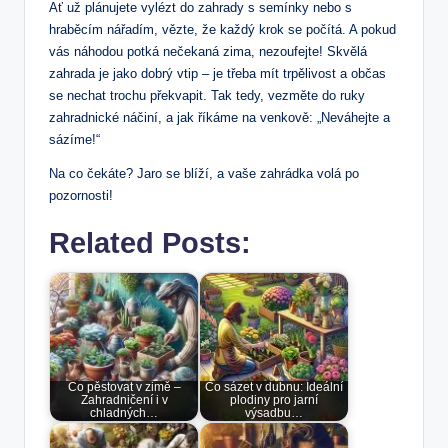
Ať už plánujete vylézt do zahrady s semínky nebo s
hraběcím nářadím, vězte, že každý krok se počítá. A pokud
vás náhodou potká nečekaná zima, nezoufejte! Skvělá
zahrada je jako dobrý vtip – je třeba mít trpělivost a občas
se nechat trochu překvapit. Tak tedy, vezměte do ruky
zahradnické náčiní, a jak říkáme na venkově: „Neváhejte a
sázíme!“
Na co čekáte? Jaro se blíží, a vaše zahrádka volá po
pozornosti!
Related Posts:
Co pěstovat v zimě –
Co sázet v dubnu: Ideální
Zahradničení i v
plodiny pro jarní
chladných…
výsadbu…