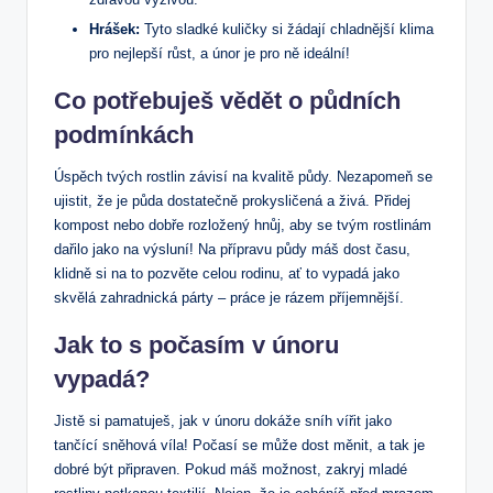
Hrášek:
Tyto sladké kuličky si žádají chladnější klima
pro nejlepší růst, a únor je pro ně ideální!
Co potřebuješ vědět o půdních
podmínkách
Úspěch tvých rostlin závisí na kvalitě půdy. Nezapomeň se
ujistit, že je půda dostatečně prokysličená a živá. Přidej
kompost nebo dobře rozložený hnůj, aby se tvým rostlinám
dařilo jako na výsluní! Na přípravu půdy máš dost času,
klidně si na to pozvěte celou rodinu, ať to vypadá jako
skvělá zahradnická párty – práce je rázem příjemnější.
Jak to s počasím v únoru
vypadá?
Jistě si pamatuješ, jak v únoru dokáže sníh vířit jako
tančící sněhová víla! Počasí se může dost měnit, a tak je
dobré být připraven. Pokud máš možnost, zakryj mladé