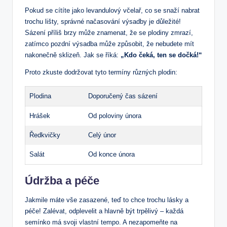
Pokud se cítíte jako levandulový včelař, co se snaží nabrat
trochu lišty, správné načasování výsadby je důležité!
Sázení příliš brzy může znamenat, že se plodiny zmrazí,
zatímco pozdní výsadba může způsobit, že nebudete mít
nakonečně sklizeň. Jak se říká:
„Kdo čeká, ten se dočká!“
Proto zkuste dodržovat tyto termíny různých plodin:
Plodina
Doporučený čas sázení
Hrášek
Od poloviny února
Ředkvičky
Celý únor
Salát
Od konce února
Údržba a péče
Jakmile máte vše zasazené, teď to chce trochu lásky a
péče! Zalévat, odplevelit a hlavně být trpělivý – každá
semínko má svoji vlastní tempo. A nezapomeňte na