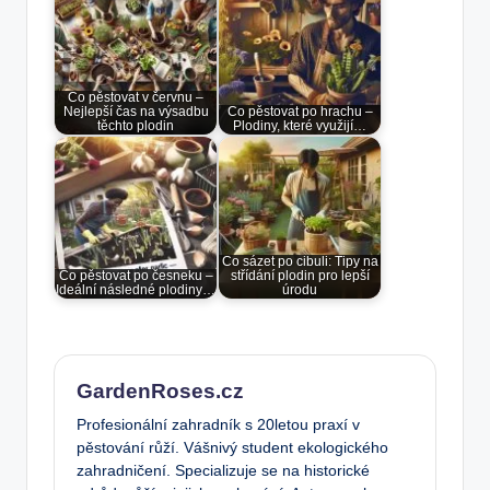
Co pěstovat v červnu –
Nejlepší čas na výsadbu
Co pěstovat po hrachu –
těchto plodin
Plodiny, které využijí…
Co sázet po cibuli: Tipy na
Co pěstovat po česneku –
střídání plodin pro lepší
Ideální následné plodiny…
úrodu
GardenRoses.cz
Profesionální zahradník s 20letou praxí v
pěstování růží. Vášnivý student ekologického
zahradničení. Specializuje se na historické