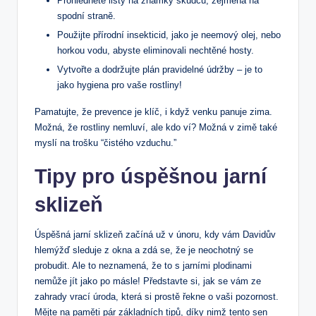
Prohlédněte listy na známky škůdců, zejména na
spodní straně.
Použijte přírodní insekticid, jako je neemový olej, nebo
horkou vodu, abyste eliminovali nechtěné hosty.
Vytvořte a dodržujte plán pravidelné údržby – je to
jako hygiena pro vaše rostliny!
Pamatujte, že prevence je klíč, i když venku panuje zima.
Možná, že rostliny nemluví, ale kdo ví? Možná v zimě také
myslí na trošku “čistého vzduchu.”
Tipy pro úspěšnou jarní
sklizeň
Úspěšná jarní sklizeň začíná už v únoru, kdy vám Davidův
hlemýžď sleduje z okna a zdá se, že je neochotný se
probudit. Ale to neznamená, že to s jarními plodinami
nemůže jít jako po másle! Představte si, jak se vám ze
zahrady vrací úroda, která si prostě řekne o vaši pozornost.
Mějte na paměti pár základních tipů, díky nimž tento sen