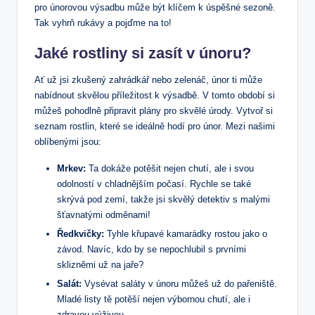
pro únorovou výsadbu může být klíčem k úspěšné sezoně.
Tak vyhrň rukávy a pojďme na to!
Jaké rostliny si zasít v únoru?
Ať už jsi zkušený zahrádkář nebo zelenáč, únor ti může
nabídnout skvělou příležitost k výsadbě. V tomto období si
můžeš pohodlně připravit plány pro skvělé úrody. Vytvoř si
seznam rostlin, které se ideálně hodí pro únor. Mezi našimi
oblíbenými jsou:
Mrkev:
Ta dokáže potěšit nejen chutí, ale i svou
odolností v chladnějším počasí. Rychle se také
skrývá pod zemí, takže jsi skvělý detektiv s malými
šťavnatými odměnami!
Ředkvičky:
Tyhle křupavé kamarádky rostou jako o
závod. Navíc, kdo by se nepochlubil s prvními
sklizněmi už na jaře?
Salát:
Vysévat saláty v únoru můžeš už do pařeniště.
Mladé listy tě potěší nejen výbornou chutí, ale i
zdravou výživou.