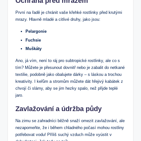
Ochrana před mrazem
První na řadě je chránit vaše křehké rostlinky před krutými
mrazy. Hlavně mladé a citlivé druhy, jako jsou:
Pelargonie
Fuchsie
Muškáty
Ano, já vím, není to ráj pro subtropické rostlinky, ale co s
tím? Můžete je přesunout dovnitř nebo je zabalit do netkané
textilie, podobně jako obalujete dárky – s láskou a trochou
kreativity. I keřům a stromům můžete dát hřejivý kabátek z
chvojí či slámy, aby se jim hezky spalo, než přijde teplé
jaro.
Zavlažování a údržba půdy
Na zimu se zahradníci běžně snaží omezit zavlažování, ale
nezapomeňte, že i během chladného počasí mohou rostliny
potřebovat vodu! Příliš suchý vzduch může vyústit v