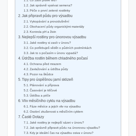
Co zasít právě teď?
Jak správně vysévat semena?
Péče o první zelené rostlinky
Jak připravit půdu pro výsadbu
Vykopávání a provzdušnění
Obohacení půdy organickými materiály
Kontrola pH a živin
Nejlepší rostliny pro únorovou výsadbu
Jaké rostliny si zasít v únoru?
Co potřebuješ vědět o půdních podmínkách
Jak to s počasím v únoru vypadá?
Údržba rostlin během chladného počasí
Ochrana před mrazem
Zavlažování a údržba půdy
Pozor na škůdce
Tipy pro úspěšnou jarní sklizeň
Plánování a příprava
Časování je klíčové
Údržba a péče
Vliv měsíčního cyklu na výsadbu
Fáze měsíce a jejich vliv na výsadbu
Osobní zkušenosti s měsíčním cyklem
Časté Dotazy
Jaké rostliny je nejlepší sázet v únoru?
Jak správně připravit půdu na únorovou výsadbu?
Kdy je ideální čas na výsadbu osiva v únoru?