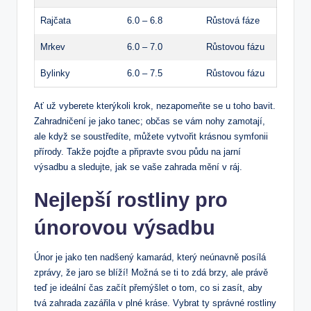
Rajčata
6.0 – 6.8
Růstová fáze
Mrkev
6.0 – 7.0
Růstovou fázu
Bylinky
6.0 – 7.5
Růstovou fázu
Ať už vyberete kterýkoli krok, nezapomeňte se u toho bavit.
Zahradničení je jako tanec; občas se vám nohy zamotají,
ale když se soustředíte, můžete vytvořit krásnou symfonii
přírody. Takže pojďte a připravte svou půdu na jarní
výsadbu a sledujte, jak se vaše zahrada mění v ráj.
Nejlepší rostliny pro
únorovou výsadbu
Únor je jako ten nadšený kamarád, který neúnavně posílá
zprávy, že jaro se blíží! Možná se ti to zdá brzy, ale právě
teď je ideální čas začít přemýšlet o tom, co si zasít, aby
tvá zahrada zazářila v plné kráse. Vybrat ty správné rostliny