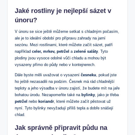
Jaké rostliny je nejlepší sázet v
únoru?
V únoru se sice ještě můžeme setkat s chladným počasím,
ale je to ideální období pro přípravu zahrady na jarní
sezónu. Mezi rostlinami, které můžete začít sázet, patří
například
celer, mrkev, petržel
a
zelené saláty
. Tyto
plodiny jsou vysoce odolné vůči chladu a mohou být
vysazeny přímo do půdy nebo v kontejnerech.
Dále byste měli uvažovat o vysazení
česneku
, pokud jste
ho ještě nezasadili na podzim. Česnek má rád chladnější
teploty a jeho výsadba v únoru zajistí, že budete mít na jaře
bohatou úrodu. Nezapomeňte také na
bylinky
, jako je třeba
petržel
nebo
koriandr
, které můžete začít pěstovat už
nyní. Tyto bylinky nevyžadují příliš tepla a dobře snášejí
chlad.
Jak správně připravit půdu na