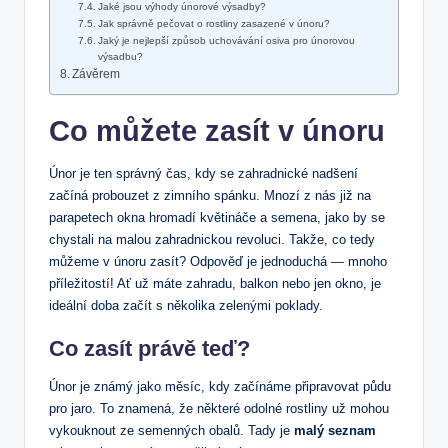
Jaké jsou výhody únorové výsadby?
Jak správně pečovat o rostliny zasazené v únoru?
Jaký je nejlepší způsob uchovávání osiva pro únorovou
výsadbu?
Závěrem
Co můžete zasít v únoru
Únor je ten správný čas, kdy se zahradnické nadšení
začíná probouzet z zimního spánku. Mnozí z nás již na
parapetech okna hromadí květináče a semena, jako by se
chystali na malou zahradnickou revoluci. Takže, co tedy
můžeme v únoru zasít? Odpověď je jednoduchá — mnoho
příležitostí! Ať už máte zahradu, balkon nebo jen okno, je
ideální doba začít s několika zelenými poklady.
Co zasít právě teď?
Únor je známý jako měsíc, kdy začínáme připravovat půdu
pro jaro. To znamená, že některé odolné rostliny už mohou
vykouknout ze semenných obalů. Tady je
malý seznam