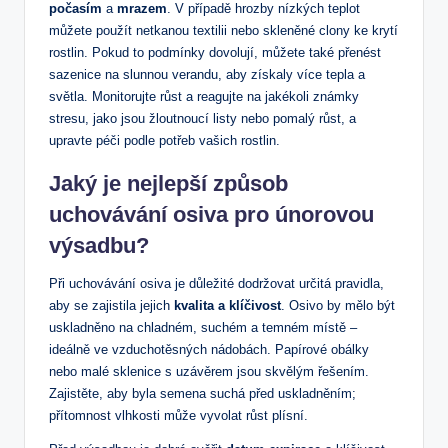
počasím
a
mrazem
. V případě hrozby nízkých teplot
můžete použít netkanou textilii nebo skleněné clony ke krytí
rostlin. Pokud to podmínky dovolují, můžete také přenést
sazenice na slunnou verandu, aby získaly více tepla a
světla. Monitorujte růst a reagujte na jakékoli známky
stresu, jako jsou žloutnoucí listy nebo pomalý růst, a
upravte péči podle potřeb vašich rostlin.
Jaký je nejlepší způsob
uchovávání osiva pro únorovou
výsadbu?
Při uchovávání osiva je důležité dodržovat určitá pravidla,
aby se zajistila jejich
kvalita a klíčivost
. Osivo by mělo být
uskladněno na chladném, suchém a temném místě –
ideálně ve vzduchotěsných nádobách. Papírové obálky
nebo malé sklenice s uzávěrem jsou skvělým řešením.
Zajistěte, aby byla semena suchá před uskladněním;
přítomnost vlhkosti může vyvolat růst plísní.