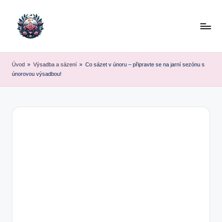
Skip
to
content
Úvod
»
Výsadba a sázení
»
Co sázet v únoru – připravte se na jarní sezónu s
únorovou výsadbou!