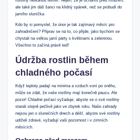
rostliny netkanou textilií. Nejen, že je ocháníš před mrazem,
ale také jim dáš šanci na klidný spánek, než se probudí do
jarního sluníčka.
Kdo by si pomyslel, že únor je tak zajímavý měsíc pro
zahradničení? Připrav se na to, co přijde, jako bychom se
chystali na velkou jarní párty s květinami a zeleninou.
Všechno to začíná právě teď!
Údržba rostlin během
chladného počasí
Když teploty padají na minima a vzduch voní po sněhu,
může se zdát, že vaše rostliny mají konečně pauzu. Ale
pozor! Chladné počasí vyžaduje, abyste se o své rostliny
starali stejně pečlivě jako ve zbytek roku. Naše zahrady
nejsou jen o slunečních dnech a déšť, abyste své rostliny
udrželi zdravé, vyžadují vaši pozornost i v zimních
měsících.