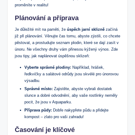
proměníte v realitu!
Plánování a příprava
Je důležité mít na paměti, že
úspěch jarní sklizně
začíná
již při plánování. Věnujte čas tomu, abyste zjistili, co chcete
pěstovat, a prostudujte seznam plodin, které se dají zasít v
únoru. Ne všechny druhy vám přinesou kýžený výnos. Zde
jsou tipy, jak naplánovat úspěšnou sklizeň:
Vyberte správné plodiny:
Například, hrášek,
ředkvičky a salátové odrůdy jsou skvélé pro únorovou
výsadbu.
Správné místo:
Zajistěte, abyste vybrali dostatek
slunce a dobré odvodnění, aby vaše rostlinky neměly
pocit, že jsou v Aquaparku.
Příprava půdy:
Dobře nakypřete půdu a přidejte
kompost – zlato pro vaši zahradu!
Časování je klíčové