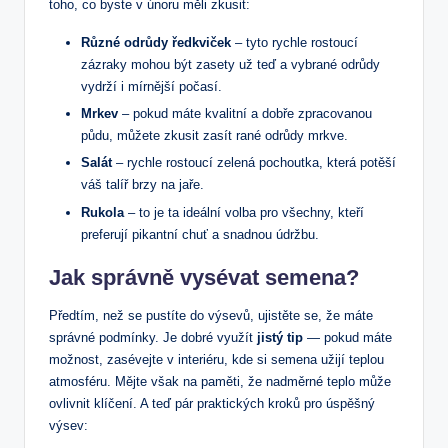
toho, co byste v únoru měli zkusit:
Různé odrůdy ředkviček
– tyto rychle rostoucí
zázraky mohou být zasety už teď a vybrané odrůdy
vydrží i mírnější počasí.
Mrkev
– pokud máte kvalitní a dobře zpracovanou
půdu, můžete zkusit zasít rané odrůdy mrkve.
Salát
– rychle rostoucí zelená pochoutka, která potěší
váš talíř brzy na jaře.
Rukola
– to je ta ideální volba pro všechny, kteří
preferují pikantní chuť a snadnou údržbu.
Jak správně vysévat semena?
Předtím, než se pustíte do výsevů, ujistěte se, že máte
správné podmínky. Je dobré využít
jistý tip
— pokud máte
možnost, zasévejte v interiéru, kde si semena užijí teplou
atmosféru. Mějte však na paměti, že nadměrné teplo může
ovlivnit klíčení. A teď pár praktických kroků pro úspěšný
výsev: